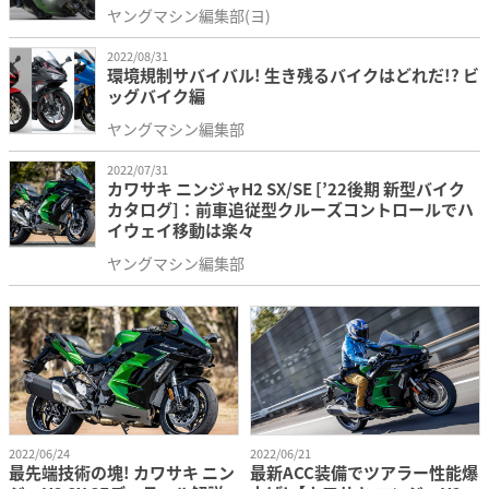
ヤングマシン編集部(ヨ)
2022/08/31
環境規制サバイバル! 生き残るバイクはどれだ!? ビ
ッグバイク編
ヤングマシン編集部
2022/07/31
カワサキ ニンジャH2 SX/SE [’22後期 新型バイク
カタログ]：前車追従型クルーズコントロールでハ
イウェイ移動は楽々
ヤングマシン編集部
2022/06/24
2022/06/21
最先端技術の塊! カワサキ ニン
最新ACC装備でツアラー性能爆