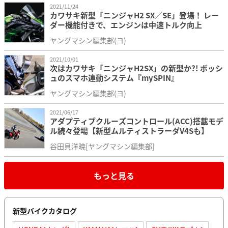
2021/11/24
カワサキ新型「ニンジャH2 SX／SE」登場！ レー
ダー機能付きで、エンジンは中速トルク向上
ヤングマシン編集部(ヨ)
2021/10/01
次はカワサキ「ニンジャH2SX」の新型か?! ボッシ
ュのスマホ連動システム『mySPIN』
ヤングマシン編集部(ヨ)
2021/06/17
アダプティブクルーズコントロール(ACC)搭載モデ
ル続々登場【新型ムルティストラーダV4Sも】
谷田貝洋暁[ヤングマシン編集部]
もっと見る
新型バイクカタログ