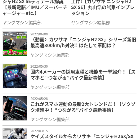
ジャH2 SX SEディテール解説
上げ!【カワサキ ニンジャH2
【最新電脳／IMU／スーパーチ
SX SE】丸山浩の試乗インプレ
ャージャーetc.】
ッション
ヤングマシン編集部
ヤングマシン編集部
2022/06/08
〈動画〉カワサキ「ニンジャH2 SX」シリーズ新旧
最高速300km/h対決!! はたして軍配は？
ヤングマシン編集部
2022/05/30
国内4メーカーの採用車種と機能を一挙紹介！【ス
マホと “つながる”バイク最新事情】
ヤングマシン編集部
2022/05/28
これがスマホ連動の最新2大トレンドだ！【ゾクゾ
ク増殖中！ “つながる”バイク最新事情】
ヤングマシン編集部
2022/03/15
ケイズスタイルからカワサキ「ニンジャH2SX/SX