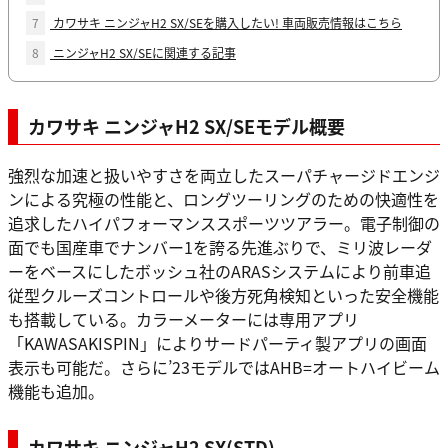
7
カワサキ ニンジャH2 SX/SEを購入したい! 車両販売情報はこちら
8
ニンジャH2 SX/SEに関連する記事
カワサキ ニンジャH2 SX/SEモデル概要
強烈な加速と扱いやすさを両立したスーパチャージドエンジ
ンによる究極の性能と、ロングツーリングのための快適性を
追求したハイパフォーマンススポーツツアラー。電子制御の
面でも国産車でナンバー1を誇る先進ぶりで、ミリ波レーダ
ーをベースにしたボッシュ社のARASシステムにより前車追
従型クルーズコントロールや後方死角検知といった安全機能
も搭載している。カラーメーターには専用アプリ
「KAWASAKISPIN」によりサードパーティ製アプリの画面
表示も可能だ。さらに’23モデルではAHB=オートハイビーム
機能も追加。
カワサキ ニンジャH2 SX(STD)