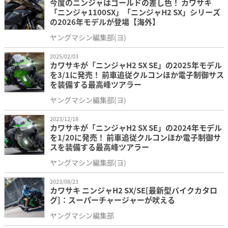
今度のニンジャはゴールドの差し色！ カワサキ
「ニンジャ1100SX」「ニンジャH2 SX」シリーズ
1
最小回
3.076(40/13)
3.2m
の2026年モデルが登場【海外】
速
転半径
ヤングマシン編集部(ヨ)
2
Ninja H2 SX SE
2.428(34/14)
速
エメラルドブレ
2025/02/03
グリーン
カワサキが「ニンジャH2 SX SE」の2025年モデル
×メタリック
を3/1に発売！ 前車追従クルコンほか電子制御サス
3
2.045(45/22)
ギ
ブロブラック
を装備する最高峰ツアラー
速
ヤ・
カラ
3,058,000円
レシ
ヤングマシン編集部(ヨ)
ー・メ
(本体価格2,780,
4
オ
1.727(38/22)
ーカー
円、消費税278,0
速
希望小
2023/12/18
カワサキが「ニンジャH2 SX SE」の2024年モデル
売価格
Ninja H2 SX
5
を1/20に発売！ 前車追従クルコンほか電子制御サ
メタリックディ
1.523(32/21)
速
ブラック
スを装備する最高峰ツアラー
2,739,000円
ヤングマシン編集部(ヨ)
6
(本体価格2,490,
1.347(31/23)
速
円、消費税249,0
2023/08/23
カワサキ ニンジャH2 SX/SE[最新型バイクカタロ
グ]：スーパーチャージャーが吠える
ヤングマシン編集部