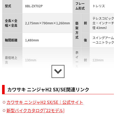
フレー
型式
8BL-ZXT02P
トレリス
ム形式
テレスコピック
全長×全
2,175mm×790mm×1,260mm
前
立・インナーチ
懸
幅×全高
径 43mm）
架
方
式
スイングアーム
軸間距離
1,480mm
後
ーユニトラック
ホ
イ
最低地上
130mm
前
120mm
ー
高
ル
ト
ラ
ベ
シート高
820mm
後
139mm
ル
カワサキ ニンジャH2 SX/SE関連リンク
キャスタ
タ
ー／トレ
24.7°/103mm
前
120/70ZR17M/C
カワサキ ニンジャH2 SX/SE｜公式サイト
イ
ール
ヤ
新型バイクカタログ[’22モデル]
サ
エンジン