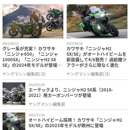
2023/08/13
2023/04/10
グレー系が充実！ カワサキ
カワサキ「ニンジャH2
「ニンジャ650」「ニンジャ
SX/SE」がオートハイビームを
1000SX」「ニンジャH2 SX
新装備して4/8発売！ 過給機ツ
SE」の2024年モデルが登場
アラーがさらに隙なく進化
【欧州】
ヤングマシン編集部(ヨ)
ヤングマシン編集部(ヨ)
2023/01/24
エーテックより、ニンジャH2 SX系（2018-
2021）用カーボンパーツが登場
ヤングマシン編集部
2022/11/16
オートハイビーム採用！ カワサキ「ニンジャH2
SX/SE」の2023年モデルが欧州に登場