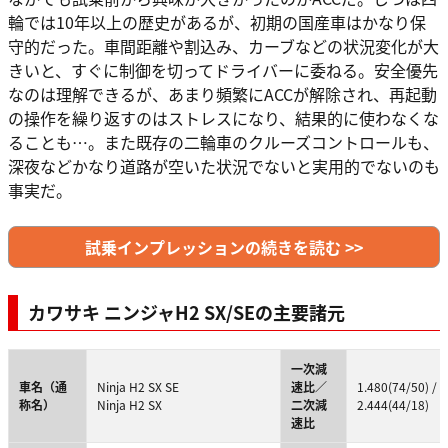
輪では10年以上の歴史があるが、初期の国産車はかなり保
守的だった。車間距離や割込み、カーブなどの状況変化が大
きいと、すぐに制御を切ってドライバーに委ねる。安全優先
なのは理解できるが、あまり頻繁にACCが解除され、再起動
の操作を繰り返すのはストレスになり、結果的に使わなくな
ることも…。また既存の二輪車のクルーズコントロールも、
深夜などかなり道路が空いた状況でないと実用的でないのも
事実だ。
試乗インプレッションの続きを読む >>
カワサキ ニンジャH2 SX/SEの主要諸元
一次減
車名（通
Ninja H2 SX SE
速比／
1.480(74/50) /
称名）
Ninja H2 SX
二次減
2.444(44/18)
速比