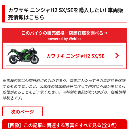
イ
水冷4ストローク並列4気
種類／弁
後
190/55ZR17M/C
ズ
筒/DOHC 4バルブ
カワサキ ニンジャH2 SX/SEを購入したい! 車両販
方式
売情報はこちら
ホ
総排気量
998cm³
前
17M/C×MT3.50
イ
ー
このバイクの販売価格
／店舗在庫を調べる→
ル
内径×行
powered by Webike
サ
程／圧縮
76.0mm×55.0mm/11.2：1
後
17M/C×MT6.00
イ
比
ズ
カワサキ ニンジャH2 SX/SE
147kW(200PS)/11,000rpm ラ
ブ
デュアルディス
最高出力
ムエア加圧時：
前
レ
320mm(外径)
154kW(210PS)/11,000rpm
ー
キ
※掲載内容は公開日時点のものであり、将来にわたってその真正性を保証
形
最大トル
137N・m(14.0kgf・
シングルディス
するものでないこと、公開後の時間経過等に伴って内容に不備が生じる可
後
式
ク
m)/8,500rpm
250mm(外径)
能性があることをご了承ください。※特別な表記がないかぎり、価格情報
は税込です。
ステア
リング
次のページ
アング
始動方式
セルフスターター
30°/ 30°
ル
（左/
【画像】この記事に関連する写真をすべて見る(全3点）
右）