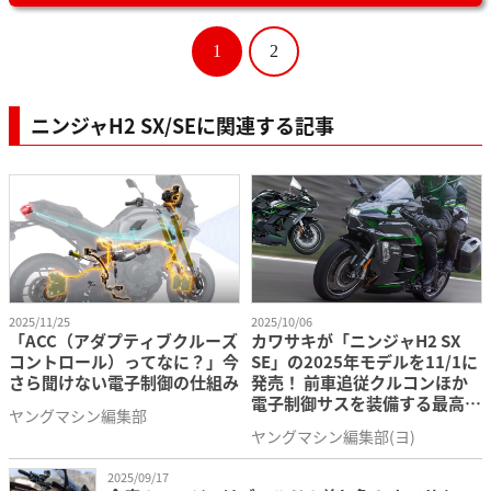
Ninja H2 SX SE
1
2
267kg
バッテリ＆コイル(トランジスタ
車両重
点火方式
点火)
量
Ninja H2 SX
266kg
ニンジャH2 SX/SEに関連する記事
使用燃
無鉛プレミアム
潤滑方式
ウェットサンプ
料
ン
エンジン
燃料タ
オイル容
4.7L
ンク容
19L
量
量
燃料供給
乗車定
フューエルインジェクション
2名
方式
員
2025/11/25
2025/10/06
「ACC（アダプティブクルーズ
カワサキが「ニンジャH2 SX
コントロール）ってなに？」今
SE」の2025年モデルを11/1に
トランス
28.5km/L(国
さら聞けない電子制御の仕組み
発売！ 前車追従クルコンほか
ミッショ
常噛6段リターン
届出値：60km/
燃料消
ン形式
燃費値、2名乗車
電子制御サスを装備する最高峰
費率
ヤングマシン編集部
（ｋ
ツアラー
ヤングマシン編集部(ヨ)
ｍ/L）
18.4㎞/L（WM
クラッチ
※1
湿式多板
ド値 クラス3-2
形式
2025/09/17
乗車時）※3