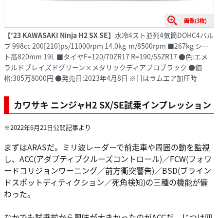
画像(3枚)
【’23 KAWASAKI Ninja H2 SX SE】
水冷4スト並列4気筒DOHC4バル
ブ 998cc 200[210]ps/11000rpm 14.0kg-m/8500rpm ■267kg シー
ト高820mm 19L ■タイヤF=120/70ZR17 R=190/55ZR17 ●色:エメ
ラルドブレイズドグリーン×メタリックディアブロブラック ●価
格:305万8000円 ●発売日:2023年4月8日 ※[ ]はラムエア加圧時
カワサキ ニンジャH2 SX/SE試乗インプレッション
※2022年6月21日公開記事より
まずはARASだ。ミリ波レーダーで前走車や周囲の動を監視
し、ACC(アダプティブクルーズコントロール)／FCW(フォワ
ードコリジョンワーニング／前方衝突警告)／BSD(ブライン
ドスポットディティクション／死角検知)の三種の機能が備
わった。
なかでも試乗前から興味が大きかったのがACCだ。じつは四