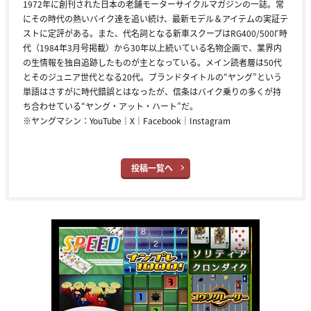
1972年に創刊された日本の老舗モーターサイクルマガジンの一誌。常
にその時代の熱いバイク達を追い続け、最新モデル＆アイテムの実証テ
ストに定評がある。また、代名詞となる新車スクープはRG400/500Γ時
代（1984年3月号掲載）から30年以上続いている名物企画で、業界内
の生情報を独自追跡したものが主となっている。メイン読者層は50代
とそのジュニア世代となる20代。ブランドタイトルの“ヤング”という
単語はさすがに時代錯誤とはなったが、信条はバイク乗りの多くが持
ち合わせている“ヤング・アット・ハート”だ。
※ヤングマシン：
YouTube
｜
X
｜
Facebook
｜
Instagram
投稿一覧へ