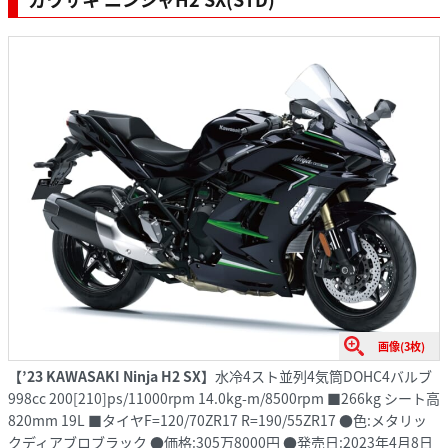
画像(3枚)
【’23 KAWASAKI Ninja H2 SX】
水冷4スト並列4気筒DOHC4バルブ
998cc 200[210]ps/11000rpm 14.0kg-m/8500rpm ■266kg シート高
820mm 19L ■タイヤF=120/70ZR17 R=190/55ZR17 ●色:メタリッ
クディアブロブラック ●価格:305万8000円 ●発売日:2023年4月8日