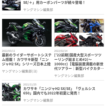
SE/＋」用カーボンパーツが続々登場！
ヤングマシン編集部
2022/03/11
2022/02/14
最新のライダーサポートシステ
[’22前期]国産大型スポーツツ
ム搭載！ カワサキ新型「ニン
ーリング総まとめ#2(〜
ジャH2 SX」シリーズ日本上陸
1000cc)【電脳装置満載の新世
代ツアラー｜新型バイクカタロ
ヤングマシン編集部(ヨ)
グ】
ヤングマシン編集部
2021/11/25
カワサキ「ニンジャH2 SX/SE」「ヴェルシス
650」国内でも2022年初夏に発売！
ヤングマシン編集部