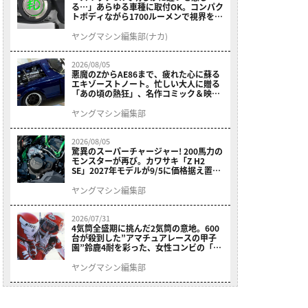
る…」あらゆる車種に取付OK。コンパク
トボディながら1700ルーメンで視界を確
保する［デイトナ・LEDフォグランプユ
ニット プレシャスレイ スモール］
ヤングマシン編集部(ナカ)
2026/08/05
悪魔のZからAE86まで、疲れた心に蘇る
エキゾーストノート。忙しい大人に贈る
「あの頃の熱狂」、名作コミック＆映画
の愛機たちが東京駅地下に期間限定で集
結！
ヤングマシン編集部
2026/08/05
驚異のスーパーチャージャー! 200馬力の
モンスターが再び。カワサキ「Z H2
SE」2027年モデルが9/5に価格据え置き
で発売
ヤングマシン編集部
2026/07/31
4気筒全盛期に挑んだ2気筒の意地。600
台が殺到した”アマチュアレースの甲子
園”鈴鹿4耐を彩った、女性コンビの「ス
ズキGSX400E」が特別展示開始
ヤングマシン編集部