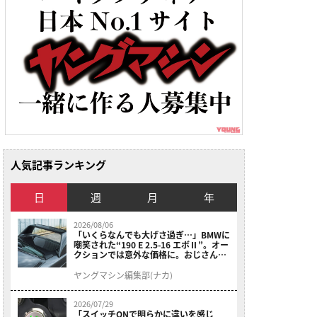
人気記事ランキング
日
週
月
年
2026/08/06
「いくらなんでも大げさ過ぎ…」BMWに
嘲笑された“190 E 2.5-16 エボⅡ”。オー
クションでは意外な価格に。おじさん達
が少年だった頃の憧れのクルマを深堀り
ヤングマシン編集部(ナカ)
2026/07/29
「スイッチONで明らかに違いを感じ