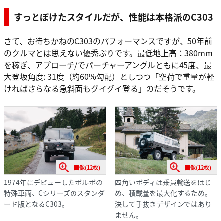
すっとぼけたスタイルだが、性能は本格派のC303
さて、お待ちかねのC303のパフォーマンスですが、50年前
のクルマとは思えない優秀ぶりです。最低地上高：380mm
を稼ぎ、アプローチ/でパーチャーアングルともに45度、最
大登坂角度: 31度（約60%勾配）としつつ「空荷で重量が軽
ければさらなる急斜面もグイグイ登る」のだそうです。
画像(12枚)
画像(12枚)
1974年にデビューしたボルボの
四角いボディは乗員輸送をはじ
特殊車両、Cシリーズのスタンダ
め、積載量を最大化するため。
ード版となるC303。
決して手抜きデザインではあり
ません。