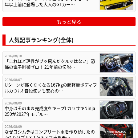
年以上前に登場した大人のGTカー…
もっと見る
人気記事ランキング(全体)
2026/08/10
「これほど理性がブッ飛んだクルマはない」恐
怖の電子制御ゼロ！ 21年前の伝説…
2026/08/07
Uターンが怖くなくなる167kgの超軽量ボディフ
ルカウル! 普段使いも安心の…
2026/08/09
中身はそのまま完成度をキープ! カワサキNinja
250が2027年モデル…
2026/08/09
なぜヨシムラはコンプリート車を作り続けたの
か? ハヤブサX-1からオフ車をモ…