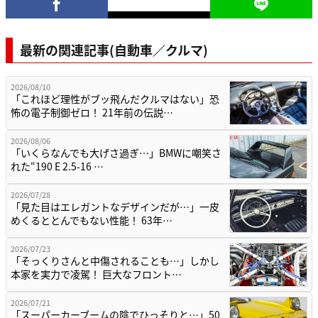
最新の関連記事(自動車／クルマ)
2026/08/10
「これほど理性がブッ飛んだクルマはない」恐
怖の電子制御ゼロ！ 21年前の伝説…
2026/08/06
「いくらなんでも大げさ過ぎ…」BMWに嘲笑さ
れた“190 E 2.5-16 …
2026/07/28
「見た目はエレガントなデザインだが…」一皮
めくるととんでもない性能！ 63年…
2026/07/23
「そっくりさんと中傷されることも…」しかし
本家を実力で凌駕！ 巨大なフロント…
2026/07/21
「スーパーカーブームの陰でひっそりと…」50