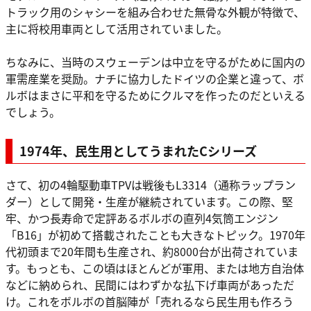
トラック用のシャシーを組み合わせた無骨な外観が特徴で、
主に将校用車両として活用されていました。
ちなみに、当時のスウェーデンは中立を守るがために国内の
軍需産業を奨励。ナチに協力したドイツの企業と違って、ボ
ルボはまさに平和を守るためにクルマを作ったのだといえる
でしょう。
1974年、民生用としてうまれたCシリーズ
さて、初の4輪駆動車TPVは戦後もL3314（通称ラップラン
ダー）として開発・生産が継続されています。この際、堅
牢、かつ長寿命で定評あるボルボの直列4気筒エンジン
「B16」が初めて搭載されたことも大きなトピック。1970年
代初頭まで20年間も生産され、約8000台が出荷されていま
す。もっとも、この頃はほとんどが軍用、または地方自治体
などに納められ、民間にはわずかな払下げ車両があっただ
け。これをボルボの首脳陣が「売れるなら民生用も作ろう