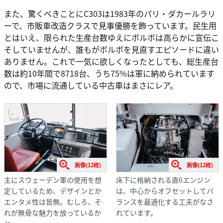
また、驚くべきことにC303は1983年のパリ・ダカールラリ
ーで、市販車改造クラスで見事優勝を飾っています。民生用
とはいえ、限られた生産台数ゆえにボルボは高らかに宣伝こ
そしていませんが、誰もがボルボを見直すエピソードに違い
ありません。これで一気に欲しくなったとしても、総生産台
数は約10年間で8718台、うち75%は軍に納められています
ので、市場に流通している中古車はまさにレア。
画像(12枚)
画像(12枚)
主にスウェーデン軍の使用を想
床下に格納される直6エンジン
定しているため、デザインとか
は、中心からオフセットしてバ
エンタメ性は皆無。むしろ、そ
ランスを最適化する工夫がなさ
れが無骨な魅力を放っているか
れています。