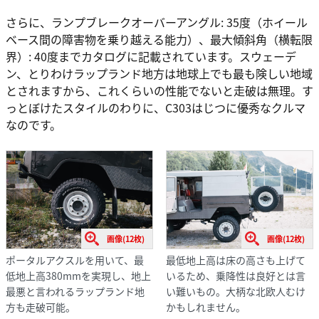
さらに、ランプブレークオーバーアングル: 35度（ホイール
ベース間の障害物を乗り越える能力）、最大傾斜角（横転限
界）: 40度までカタログに記載されています。スウェーデ
ン、とりわけラップランド地方は地球上でも最も険しい地域
とされますから、これくらいの性能でないと走破は無理。す
っとぼけたスタイルのわりに、C303はじつに優秀なクルマ
なのです。
画像(12枚)
画像(12枚)
ポータルアクスルを用いて、最
最低地上高は床の高さも上げて
低地上高380mmを実現し、地上
いるため、乗降性は良好とは言
最悪と言われるラップランド地
い難いもの。大柄な北欧人むけ
方も走破可能。
かもしれません。