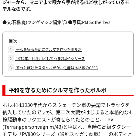
ジャーから、マニアまで喉から手が出るほど欲しがっているモ
デルなのです。
●文:石橋 寛(ヤングマシン編集部) ●写真:RM Sotherbys
目次
1
平和を守るためにクルマを作ったボルボ
2
1974年、民生用としてうまれたCシリーズ
3
すっとぼけたスタイルだが、性能は本格派のC303
平和を守るためにクルマを作ったボルボ
ボルボは1930年代からスウェーデン軍の要請でトラックを
納入していたのですが、第二次大戦がはじまると本格的な4
輪駆動車のリクエストが寄せられたとのこと。TPV
(Terrängpersonvagn m/43)と呼ばれ、当時の高級タクシー
モデル「PV800シリーズ（通称スッガ：雌豚）」のボディと