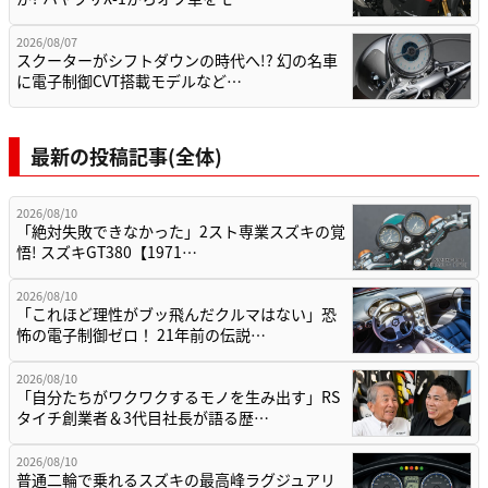
2026/08/07
スクーターがシフトダウンの時代へ!? 幻の名車
に電子制御CVT搭載モデルなど…
最新の投稿記事(全体)
2026/08/10
「絶対失敗できなかった」2スト専業スズキの覚
悟! スズキGT380【1971…
2026/08/10
「これほど理性がブッ飛んだクルマはない」恐
怖の電子制御ゼロ！ 21年前の伝説…
2026/08/10
「自分たちがワクワクするモノを生み出す」RS
タイチ創業者＆3代目社長が語る歴…
2026/08/10
普通二輪で乗れるスズキの最高峰ラグジュアリ