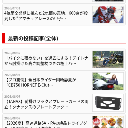
2026/07/31
4気筒全盛期に挑んだ2気筒の意地。600台が殺
到した”アマチュアレースの甲子…
最新の投稿記事(全体)
2026/08/07
「バイクに積めない」を過去にする！デイトナ
から肘掛け＆高さ調整枕つきの極上ハ…
2026/08/07
【プロ驚愕】全日本ライダー岡崎静夏が
「CB750 HORNET E-Clut…
2026/08/07
【TANAX】荷掛けフックとプレートガードの両
立！タナックスのプレートフック…
2026/08/07
【2026夏】高速道路SA・PAの絶品ドライブグ