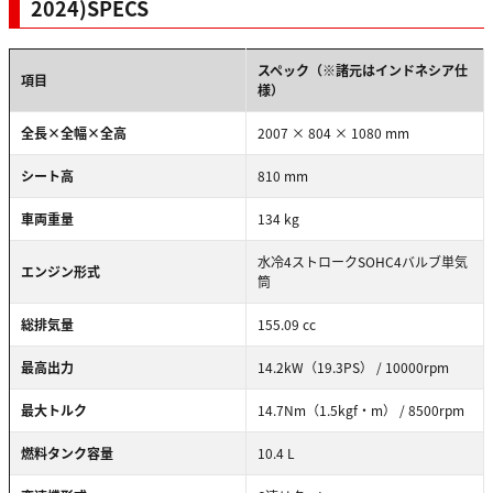
2024)SPECS
スペック（※諸元はインドネシア仕
項目
様）
全長×全幅×全高
2007 × 804 × 1080 mm
シート高
810 mm
車両重量
134 kg
水冷4ストロークSOHC4バルブ単気
エンジン形式
筒
総排気量
155.09 cc
最高出力
14.2kW（19.3PS） / 10000rpm
最大トルク
14.7Nm（1.5kgf・m） / 8500rpm
燃料タンク容量
10.4 L