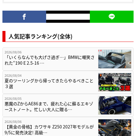
人気記事ランキング(全体)
2026/08/06
「いくらなんでも大げさ過ぎ…」BMWに嘲笑さ
れた“190 E 2.5-16 …
2026/08/04
夏のツーリングから帰ってきたらやるべきこと
３選
2026/08/05
悪魔のZからAE86まで、疲れた心に蘇るエキゾ
ーストノート。忙しい大人に贈る…
2026/08/06
【黄金の骨格】カワサキ Z250 2027年モデルが
9/5に発売決定! 高級…