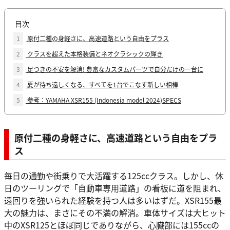
目次
1
原付二種の身軽さに、高速道路という自由をプラス
2
クラスを超えた本格装備とネオクラシックの輝き
3
足つきの不安を解消! 豊富なカスタムパーツで自分だけの一台に
4
夏が待ち遠しくなる、すべてを1台でこなす新しい相棒
5
参考：YAMAHA XSR155 (Indonesia model 2024)SPECS
原付二種の身軽さに、高速道路という自由をプラ
ス
毎日の通勤や街乗りで大活躍する125ccクラス。しかし、休
日のツーリングで「自動車専用道路」の看板に道を阻まれ、
遠回りを強いられた経験を持つ人は多いはずだ。XSR155最
大の魅力は、まさにその不満の解消。車体サイズは大ヒット
中のXSR125とほぼ同じでありながら、心臓部には155ccの