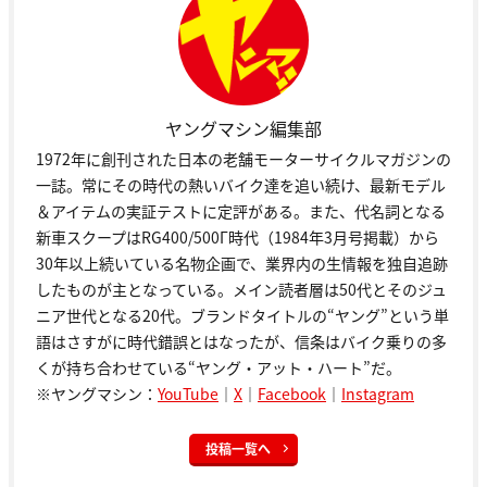
ヤングマシン編集部
1972年に創刊された日本の老舗モーターサイクルマガジンの
一誌。常にその時代の熱いバイク達を追い続け、最新モデル
＆アイテムの実証テストに定評がある。また、代名詞となる
新車スクープはRG400/500Γ時代（1984年3月号掲載）から
30年以上続いている名物企画で、業界内の生情報を独自追跡
したものが主となっている。メイン読者層は50代とそのジュ
ニア世代となる20代。ブランドタイトルの“ヤング”という単
語はさすがに時代錯誤とはなったが、信条はバイク乗りの多
くが持ち合わせている“ヤング・アット・ハート”だ。
※ヤングマシン：
YouTube
｜
X
｜
Facebook
｜
Instagram
投稿一覧へ