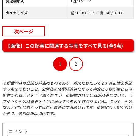
変速機形式
6速リターン
タイヤサイズ
前: 110/70-17 ／ 後: 140/70-17
次ページ
【画像】この記事に関連する写真をすべて見る(全5点)
1
2
※掲載内容は公開日時点のものであり、将来にわたってその真正性を保証
するものでないこと、公開後の時間経過等に伴って内容に不備が生じる可
能性があることをご了承ください。※掲載されている製品等について、当
サイトがその品質等を十全に保証するものではありません。よって、その
購入／利用にあたっては自己責任にてお願いします。※特別な表記がない
かぎり、価格情報は税込です。