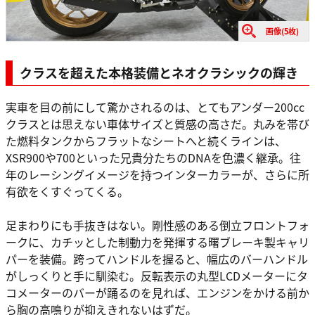
画像(5枚)
クラスを超えた本格装備とネオクラシックの輝き
実車を目の前にして驚かされるのは、とてもアンダー200cc
クラスとは思えない車体サイズと質感の高さだ。丸みを帯び
た燃料タンクからフラットなシートへと続くラインは、
XSR900や700といった兄貴分たちのDNAを色濃く継承。往
年のレーシングイメージを持つインターカラーが、さらに所
有欲をくすぐってくる。
足まわりにも手抜きはない。剛性感のある倒立フロントフォ
ークに、カチッとした制動力を発揮する曙ブレーキ製キャリ
パーを装備。跨ってハンドルを握ると、幅広のバーハンドル
がしっくりと手に馴染む。反転表示の丸型LCDメーターにタ
コメーターのバーが踊るのを見れば、エンジンをかける前か
ら胸の高鳴りが抑えきれないはずだ。