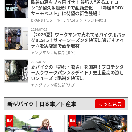
酷暑の夏をブッ飛ばせ！ 最強の“着るエアコ
ン”が耐久＆遮光UPで超絶進化！ 「冷暖BODY
サーモベスト」に待望の新色登場!!
BRAND POST[PR]: LINKS[ミッドランドetc.]
2026/07/27
【2026夏】ワークマンで売れてるバイク用バッ
グBEST5！サマーシーズンを快適に過ごすアイ
テムを実店舗で直撃取材
ヤングマシン編集部(タケ)
2026/07/23
夏バイクの「蒸れ・暑さ」を回避！プロテクタ
ー入りワークパンツ＆デイトナ史上最高の涼し
いシューズで酷暑を快適に
ヤングマシン編集部(リカ)
新型バイク｜日本車／国産車
もっと見る