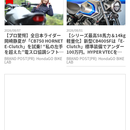
2026/08/07
2026/08/01
【プロ驚愕】全日本ライダー
【シリーズ最高58馬力＆14kg
岡崎静夏が「CB750 HORNET
軽量化】新型CB400SFは「E-
E-Clutch」を試乗! “私の左手
Clutch」標準装備でアンダー
を超えた”電スロ協調シフトダ
100万円。HYPER VTECを超
ウンの衝撃
える直4エンジンの進化とは
BRAND POST[PR]: HondaGO BIKE
BRAND POST[PR]: HondaGO BIKE
LAB
LAB