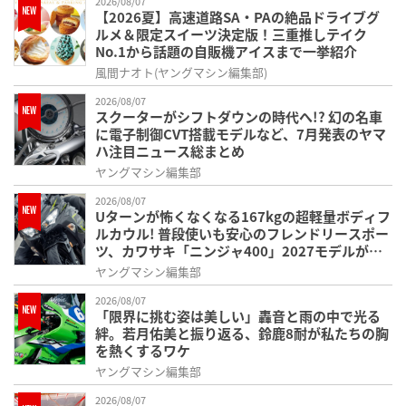
2026/08/07
【2026夏】高速道路SA・PAの絶品ドライブグ
ルメ＆限定スイーツ決定版！三重推しテイク
No.1から話題の自販機アイスまで一挙紹介
風間ナオト(ヤングマシン編集部)
2026/08/07
スクーターがシフトダウンの時代へ!? 幻の名車
に電子制御CVT搭載モデルなど、7月発表のヤマ
ハ注目ニュース総まとめ
ヤングマシン編集部
2026/08/07
Uターンが怖くなくなる167kgの超軽量ボディフ
ルカウル! 普段使いも安心のフレンドリースポー
ツ、カワサキ「ニンジャ400」2027モデルが価
格据え置きで9/5発売
ヤングマシン編集部
2026/08/07
「限界に挑む姿は美しい」轟音と雨の中で光る
絆。若月佑美と振り返る、鈴鹿8耐が私たちの胸
を熱くするワケ
ヤングマシン編集部
2026/08/07