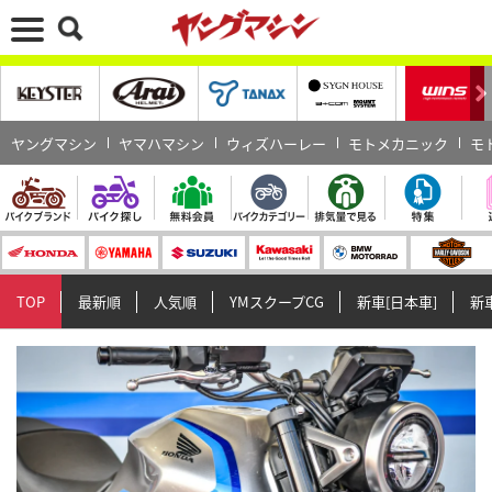
ヤングマシン
ヤマハマシン
ウィズハーレー
モトメカニック
モ
TOP
最新順
人気順
YMスクープCG
新車[日本車]
新