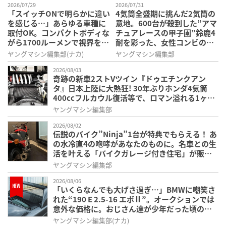
2026/07/29
2026/07/31
「スイッチONで明らかに違い
4気筒全盛期に挑んだ2気筒の
を感じる…」あらゆる車種に
意地。600台が殺到した”アマ
取付OK。コンパクトボディな
チュアレースの甲子園”鈴鹿4
がら1700ルーメンで視界を確
耐を彩った、女性コンビの
保する［デイトナ・LEDフォ
「スズキGSX400E」が特別展
ヤングマシン編集部(ナカ)
ヤングマシン編集部
グランプユニット プレシャス
示開始
レイ スモール］
2026/08/03
奇跡の新車2ストVツイン『ドゥエチンクアン
タ』日本上陸に大熱狂! 30年ぶりホンダ4気筒
400ccフルカウル復活等で、ロマン溢れる1ヶ月
に【7月ホットなバイクニュース振り返り】
ヤングマシン編集部
2026/08/02
伝説のバイク”Ninja”1台が特典でもらえる！ あ
の水冷直4の咆哮があなたのものに。名車との生
活を叶える「バイクガレージ付き住宅」が販売
開始【NAPS HOME上大岡】
ヤングマシン編集部
2026/08/06
「いくらなんでも大げさ過ぎ…」BMWに嘲笑さ
れた“190 E 2.5-16 エボⅡ”。オークションでは
意外な価格に。おじさん達が少年だった頃の憧
れのクルマを深堀り
ヤングマシン編集部(ナカ)