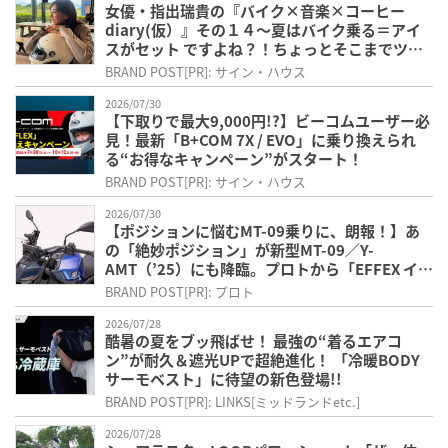
女優・指出瑞貴の『バイク×音楽×コーヒー
diary(仮）』その１４〜夏はバイク乗る＝アイ
スがセット ですよね？！ちょっとそこまでツー
リングだよ！～
BRAND POST[PR]: サイン・ハウス
2026/07/30
【下取りで最大9,000円!?】ビーコムユーザー必
見！最新「B+COM 7X / EVO」に乗り換えられ
る“お得なキャンペーン”がスタート！
BRAND POST[PR]: サイン・ハウス
2026/07/30
【ポジションに悩むMT-09乗りに、朗報！】あ
の「絶妙ポジション」が新型MT-09／Y-
AMT（’25）にも降臨。プロトから「EFFEX イー
ジーフィットバープラス」が新登場
BRAND POST[PR]: プロト
2026/07/28
酷暑の夏をブッ飛ばせ！ 最強の“着るエアコ
ン”が耐久＆遮光UPで超絶進化！ 「冷暖BODY
サーモベスト」に待望の新色登場!!
BRAND POST[PR]: LINKS[ミッドランドetc.]
2026/07/28