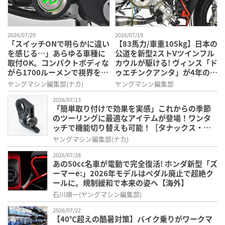
2026/07/29
2026/07/19
「スイッチONで明らかに違い
【83馬力/車重105kg】日本の
を感じる…」あらゆる車種に
公道を新型2ストVツインフル
取付OK。コンパクトボディな
カウルが駆ける! ヴィンス「ド
がら1700ルーメンで視界を確
ゥエチンクアンタ」が4年の時
保する［デイトナ・LEDフォ
を経てついにデリバリー開始
ヤングマシン編集部(ナカ)
ヤングマシン編集部
グランプユニット プレシャス
レイ スモール］
2026/07/13
「簡単取り付けで効果を実感」これからの季節
のツーリングに最適なアイテムが登場！ワンタ
ッチで機能切り替えも可能！［タナックス・モ
トベル］を紹介！
ヤングマシン編集部(ナカ)
2026/07/28
あの50cc名車が電動で完全復活! ホンダ新型「ズ
ーマーe:」2026年モデルはペダル廃止で超絶ク
ールに。規制緩和で本来の姿へ【海外】
石川順一(ヤングマシン編集部)
2026/07/22
【40℃超えの酷暑対策】バイク乗りがワークマ