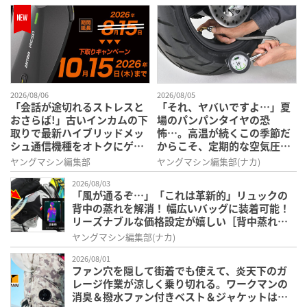
2026/08/06
2026/08/05
「会話が途切れるストレスと
「それ、ヤバいですよ…」夏
おさらば!」古いインカムの下
場のパンパンタイヤの恐
取りで最新ハイブリッドメッ
怖…。高温が続くこの季節だ
シュ通信機種をオトクにゲッ
からこそ、定期的な空気圧チ
トできる、デイトナのキャン
ェックは欠かせない！［デイ
ヤングマシン編集部
ヤングマシン編集部(ナカ)
ペーンが開催中
トナ・メッシュホース付きエ
2026/08/03
アゲージ デプスゲージ付き］
「風が通るぞ…」「これは革新的」リュックの
背中の蒸れを解消！ 幅広いバッグに装着可能！
リーズナブルな価格設定が嬉しい［背中蒸れん
ゾ］を紹介
ヤングマシン編集部(ナカ)
2026/08/01
ファン穴を隠して街着でも使えて、炎天下のガ
レージ作業が涼しく乗り切れる。ワークマンの
消臭＆撥水ファン付きベスト＆ジャケットは、