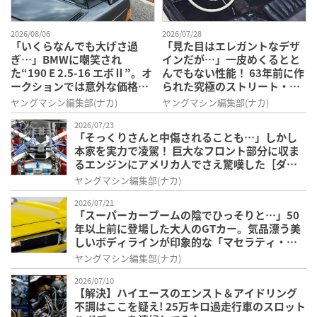
2026/08/06
2026/07/28
「いくらなんでも大げさ過
「見た目はエレガントなデザ
ぎ…」BMWに嘲笑され
インだが…」一皮めくるとと
た“190 E 2.5-16 エボⅡ”。オ
んでもない性能！ 63年前に作
ークションでは意外な価格
られた究極のストリート・レ
に。おじさん達が少年だった
ーサー［メルセデス・ベンツ
ヤングマシン編集部(ナカ)
ヤングマシン編集部(ナカ)
頃の憧れのクルマを深堀り
300SL ロードスター］を紐解
2026/07/23
く
「そっくりさんと中傷されることも…」しかし
本家を実力で凌駕！ 巨大なフロント部分に収ま
るエンジンにアメリカ人でさえ驚嘆した［ダッ
ジ・バイパーGTS］
ヤングマシン編集部(ナカ)
2026/07/21
「スーパーカーブームの陰でひっそりと…」50
年以上前に登場した大人のGTカー。気品漂う美
しいボディラインが印象的な「マセラティ・ボ
ーラ」
ヤングマシン編集部(ナカ)
2026/07/10
【解決】ハイエースのエンスト＆アイドリング
不調はここを疑え! 25万キロ過走行車のスロット