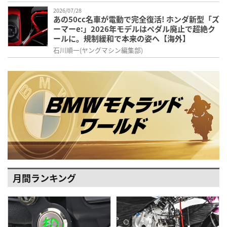
2026/07/28
あの50cc名車が電動で完全復活! ホンダ新型「ズ
ーマーe:」2026年モデルはペダル廃止で超絶ク
ールに。規制緩和で本来の姿へ【海外】
石川順一(ヤングマシン編集部)
月間ランキング