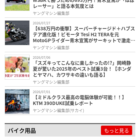
レーサー」と語る本気度とは
ヤングマシン編集部
2026/07/27
【638万円の衝撃】スーパーチャージド＋ハブス
テア進化版！ビモータ Tesi H2 TERAを元
MotoGPライダー青木宣篤がサーキットで激走テ
スト
ヤングマシン編集部
2026/07/06
「スズキってこんなに楽しかったの!?」岡崎静
夏が驚いた2025年のベスト試乗3台！【ホンダ
とヤマハ、カワサキの違いも語る】
ヤングマシン編集部
2026/07/01
【ミドルクラス最高の電脳体験が可能！！】
KTM 390DUKE試乗レポート
ヤングマシン編集部(サカイ)
バイク用品
もっと見る