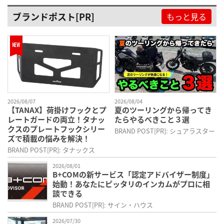
ブランドポスト[PR]
もっと見る
2026/08/07
2026/08/04
【TANAX】荷掛けフックとプ
夏のツーリングから帰ってき
レートガードの両立！タナッ
たらやるべきこと３選
クスのプレートフックシリー
BRAND POST[PR]: シュアラスター
ズで積載の悩みを解決！
BRAND POST[PR]: タナックス
2026/08/01
B+COMの新サービス「認定アドバイザー制度」
始動！あなたにピッタリのインカムがプロに相
談できる
BRAND POST[PR]: サイン・ハウス
2026/07/30