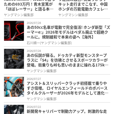
ための693万円！青木宣篤が
キット走行までこなす、中国
「ほぼレーサー」と語る本気
ホンダの万能電動カフェレー
度とは
サーが2026年モデルにアップ
ヤングマシン編集部
ヤングマシン編集部
デート【海外】
2026/07/28
あの50cc名車が電動で完全復活! ホンダ新型「ズ
ーマーe:」2026年モデルはペダル廃止で超絶ク
ールに。規制緩和で本来の姿へ【海外】
石川順一(ヤングマシン編集部)
2026/07/28
あの伝説が蘇る。ドゥカティ新型モンスタープ
ラスに「S4」を彷彿とさせるスポーツカラーが
登場。街乗りも峠も思いのままに操れる175kg
の超軽量ボディ!
ヤングマシン編集部
2026/07/27
アシスト＆スリッパークラッチ初搭載で乗りや
すさ倍増。 ロイヤルエンフィールドのボバース
タイルクルーザーが2026年モデルとして進化
【ゴアン・クラシック350】
ヤングマシン編集部
2026/07/22
新開発キャリパーで制動力アップ。刺激的な走