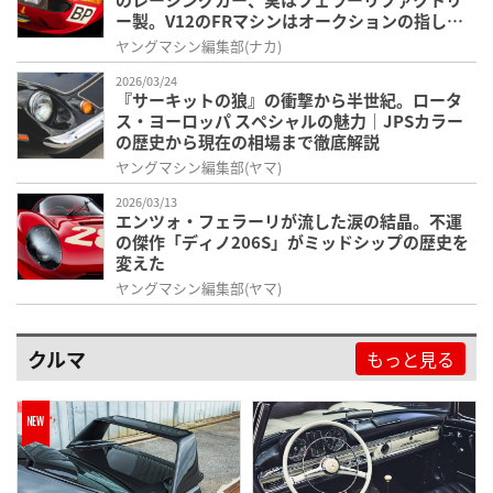
ー製。V12のFRマシンはオークションの指し値
が軽く10億超え！
ヤングマシン編集部(ナカ)
2026/03/24
『サーキットの狼』の衝撃から半世紀。ロータ
ス・ヨーロッパ スペシャルの魅力｜JPSカラー
の歴史から現在の相場まで徹底解説
ヤングマシン編集部(ヤマ)
2026/03/13
エンツォ・フェラーリが流した涙の結晶。不運
の傑作「ディノ206S」がミッドシップの歴史を
変えた
ヤングマシン編集部(ヤマ)
クルマ
もっと見る