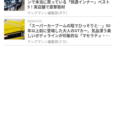
ンで本当に買っている「快適インナー」ベスト
5！実店舗で直撃取材
ヤングマシン編集部(タケ)
2026/07/21
「スーパーカーブームの陰でひっそりと…」50
年以上前に登場した大人のGTカー。気品漂う美
しいボディラインが印象的な「マセラティ・ボ
ーラ」
ヤングマシン編集部(ナカ)