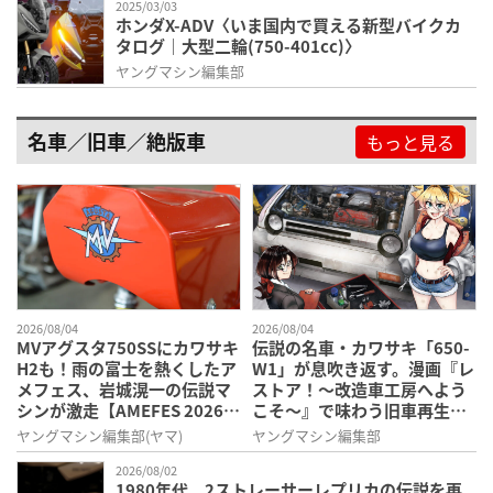
2025/03/03
ホンダX-ADV〈いま国内で買える新型バイクカ
タログ｜大型二輪(750-401cc)〉
ヤングマシン編集部
名車／旧車／絶版車
もっと見る
2026/08/04
2026/08/04
MVアグスタ750SSにカワサキ
伝説の名車・カワサキ「650-
H2も！雨の富士を熱くしたア
W1」が息吹き返す。漫画『レ
メフェス、岩城滉一の伝説マ
ストア！～改造車工房へよう
シンが激走【AMEFES 2026：
こそ～』で味わう旧車再生の
超希少ビンテージレーサーの
ロマン
ヤングマシン編集部(ヤマ)
ヤングマシン編集部
饗宴】
2026/08/02
1980年代、2ストレーサーレプリカの伝説を再