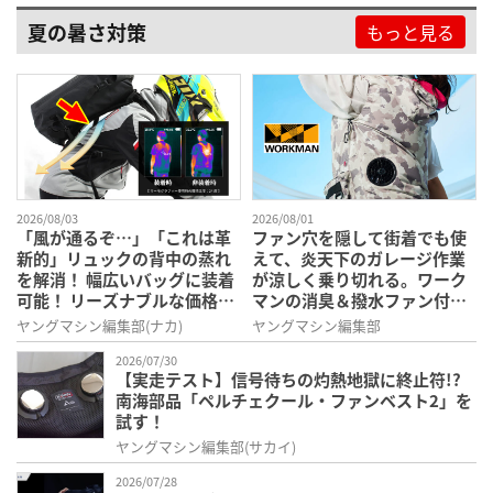
夏の暑さ対策
もっと見る
2026/08/03
2026/08/01
「風が通るぞ…」「これは革
ファン穴を隠して街着でも使
新的」リュックの背中の蒸れ
えて、炎天下のガレージ作業
を解消！ 幅広いバッグに装着
が涼しく乗り切れる。ワーク
可能！ リーズナブルな価格設
マンの消臭＆撥水ファン付き
定が嬉しい［背中蒸れんゾ］
ベスト＆ジャケットは、夏ラ
ヤングマシン編集部(ナカ)
ヤングマシン編集部
を紹介
イダーのベストバイアイテム
2026/07/30
【実走テスト】信号待ちの灼熱地獄に終止符!?
南海部品「ペルチェクール・ファンベスト2」を
試す！
ヤングマシン編集部(サカイ)
2026/07/28