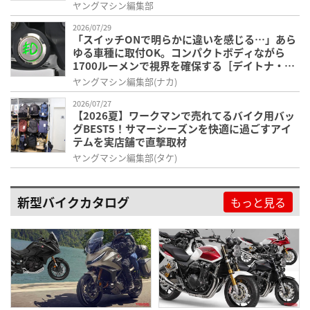
夏ライダーのベストバイアイテム
ヤングマシン編集部
2026/07/29
「スイッチONで明らかに違いを感じる…」あら
ゆる車種に取付OK。コンパクトボディながら
1700ルーメンで視界を確保する［デイトナ・
LEDフォグランプユニット プレシャスレイ スモ
ヤングマシン編集部(ナカ)
ール］
2026/07/27
【2026夏】ワークマンで売れてるバイク用バッ
グBEST5！サマーシーズンを快適に過ごすアイ
テムを実店舗で直撃取材
ヤングマシン編集部(タケ)
新型バイクカタログ
もっと見る