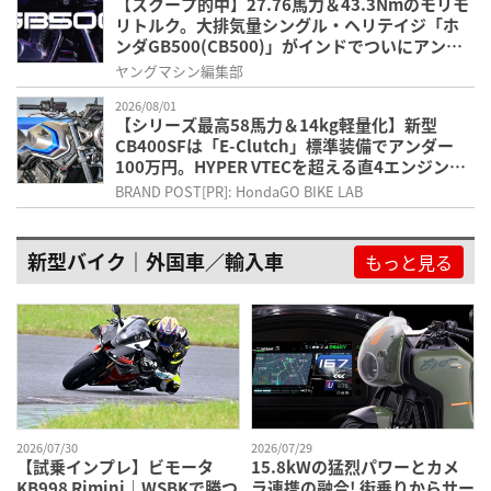
【スクープ的中】27.76馬力＆43.3Nmのモリモ
リトルク。大排気量シングル・ヘリテイジ「ホ
ンダGB500(CB500)」がインドでついにアンベ
ール
ヤングマシン編集部
2026/08/01
【シリーズ最高58馬力＆14kg軽量化】新型
CB400SFは「E-Clutch」標準装備でアンダー
100万円。HYPER VTECを超える直4エンジンの
進化とは
BRAND POST[PR]: HondaGO BIKE LAB
新型バイク｜外国車／輸入車
もっと見る
2026/07/30
2026/07/29
【試乗インプレ】ビモータ
15.8kWの猛烈パワーとカメ
KB998 Rimini｜WSBKで勝つ
ラ連携の融合! 街乗りからサー