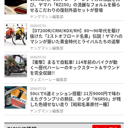
び。ヤマハ「RZ250」の流麗なフォルムを蘇ら
せるこだわりの復刻外装セットが登場
ヤングマシン編集部
2026/07/31
【DT200R/CRM/KDX/RH】80〜90年代を駆け
抜けた「2ストオフロード名車」伝説！ヤマハの
マシンが築いた黄金時代とライバルたちの追撃
ヤングマシン編集部
2026/07/22
【衝撃】まるで自転車! 114年前のバイクが動
く〜歴代ハーレーのキックスタート＆サウンド
を完全収録!!
ウィズハーレー編集部
2026/07/18
50ccで6速ミッション搭載! 21万9000円で味わ
えたグランプリの熱狂、ホンダ「NSR50」が残
した色褪せない走り【昭和名車原付一種】
ヤングマシン編集部