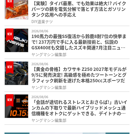
【実験】タイパ最悪、でも効果は絶大!? バイク
パーツの錆を電気分解で落とす方法とガソリン
タンク応用への手応え
DIY道楽テツ
2026/08/06
190馬力の最強SS復活から鈴鹿8耐7位の快挙ま
で! 237万円で手に入る最新技術と、伝説の
GSX400Eも交錯したスズキ関連7月注目ニュー
スまとめ
ヤングマシン編集部
2026/08/06
【黄金の骨格】カワサキ Z250 2027年モデルが
9/5に発売決定! 高級感を極めたツートーンとグ
ラフィック刷新を遂げた本格250ccスポーツだ
ヤングマシン編集部
2026/08/06
「会話が途切れるストレスとおさらば!」古いイ
ンカムの下取りで最新ハイブリッドメッシュ通
信機種をオトクにゲットできる、デイトナのキ
ャンペーンが開催中
ヤングマシン編集部