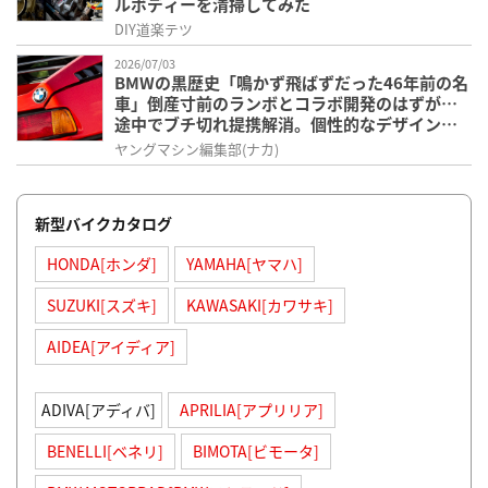
ルボディーを清掃してみた
DIY道楽テツ
2026/07/03
BMWの黒歴史「鳴かず飛ばずだった46年前の名
車」倒産寸前のランボとコラボ開発のはずが…
途中でブチ切れ提携解消。個性的なデザインが
印象的なM1を紹介
ヤングマシン編集部(ナカ)
新型バイクカタログ
HONDA[ホンダ]
YAMAHA[ヤマハ]
SUZUKI[スズキ]
KAWASAKI[カワサキ]
AIDEA[アイディア]
ADIVA[アディバ]
APRILIA[アプリリア]
BENELLI[ベネリ]
BIMOTA[ビモータ]