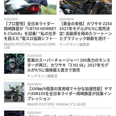
2026/08/07
2026/08/06
【プロ驚愕】全日本ライダー
【黄金の骨格】カワサキ Z250
岡崎静夏が「CB750 HORNET
2027年モデルが9/5に発売決
E-Clutch」を試乗! “私の左手
定! 高級感を極めたツートーン
を超えた”電スロ協調シフトダ
とグラフィック刷新を遂げた
ウンの衝撃
本格250ccスポーツだ
BRAND POST[PR]: HondaGO BIKE
ヤングマシン編集部
LAB
2026/08/05
驚異のスーパーチャージャー! 200馬力のモンス
ターが再び。カワサキ「Z H2 SE」2027年モデ
ルが9/5に価格据え置きで発売
ヤングマシン編集部
2026/08/03
【100㎞/h程度の実用域で十分な加速性能】ヤマ
ハXSR155を全日本ライダー岡崎静夏が試乗イン
プレッション
BRAND POST[PR]: YAMAHA [Y’S GEAR]
2026/08/01