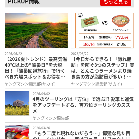
PICKUP情報
もっと見る
2026/06/22
2026/06/22
【2026夏トレンド】最高気温
【今日からできる！「隠れ脂
40℃以上の“酷暑日”を大脱
肪」を防ぐ3つのステップ】実
出！「酷暑回避旅行」で行く
は、とんこつラーメンより焼
べき穴場スポット＆お得な裏
き鳥の方が脂肪量が多い！
ワザ
「隠れ脂肪」の落とし穴
ヤングマシン編集部(サカイ)
ヤングマシン編集部(サカイ)
2026/04/02
4月のツーリングは「方位」で選ぶ!? 愛車と運気
をアップデートする、吉方位ツーリングのスス
メ
ヤングマシン編集部
2026/03/26
「もう二度と現れないだろう…」獰猛な見た目
のレーシングカー、実はフェラーリファクトリ