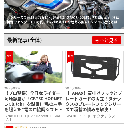
【ヤングマシン電子版9月号公開!】いつかはSSTR！：
Fは「E-Clutch」標準
着/GSX-R1000R歓喜の復活/岡崎静夏×XSR155/燃
る直4エンジンの進化とは
DR-Z4SMほか
最新記事(全体)
もっと見る
2026/08/07
2026/08/07
【プロ驚愕】全日本ライダー
【TANAX】荷掛けフックとプ
岡崎静夏が「CB750 HORNET
レートガードの両立！タナッ
E-Clutch」を試乗! “私の左手
クスのプレートフックシリー
を超えた”電スロ協調シフトダ
ズで積載の悩みを解決！
ウンの衝撃
BRAND POST[PR]: HondaGO BIKE
BRAND POST[PR]: タナックス
LAB