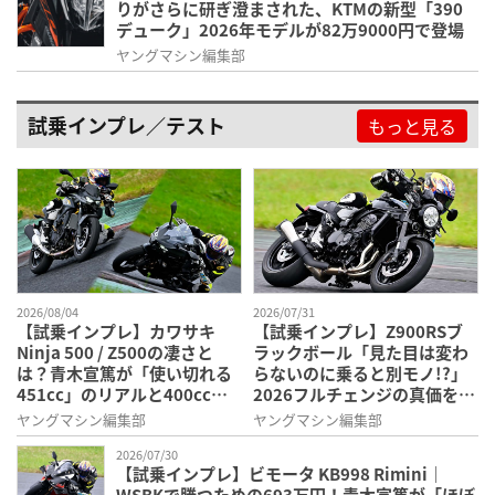
りがさらに研ぎ澄まされた、KTMの新型「390
デューク」2026年モデルが82万9000円で登場
ヤングマシン編集部
試乗インプレ／テスト
もっと見る
2026/08/04
2026/07/31
【試乗インプレ】カワサキ
【試乗インプレ】Z900RSブ
Ninja 500 / Z500の凄さと
ラックボール「見た目は変わ
は？青木宣篤が「使い切れる
らないのに乗ると別モノ!?」
451cc」のリアルと400ccと
2026フルチェンジの真価を青
の違いを徹底検証
木宣篤が徹底検証
ヤングマシン編集部
ヤングマシン編集部
2026/07/30
【試乗インプレ】ビモータ KB998 Rimini｜
WSBKで勝つための693万円！青木宣篤が「ほぼ