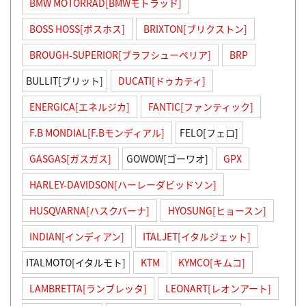
BMW MOTORRAD[BMWモトラッド]
BOSS HOSS[ボスホス]
BRIXTON[ブリクストン]
BROUGH-SUPERIOR[ブラフシューペリア]
BRP
BULLIT[ブリット]
DUCATI[ドゥカティ]
ENERGICA[エネルジカ]
FANTIC[ファンティック]
F.B MONDIAL[F.Bモンディアル]
FELO[フェロ]
GASGAS[ガスガス]
GOWOW[ゴーワオ]
GPX
HARLEY-DAVIDSON[ハーレーダビッドソン]
HUSQVARNA[ハスクバーナ]
HYOSUNG[ヒョースン]
INDIAN[インディアン]
ITALJET[イタルジェット]
ITALMOTO[イタルモト]
KTM
KYMCO[キムコ]
LAMBRETTA[ランブレッタ]
LEONART[レオンアート]