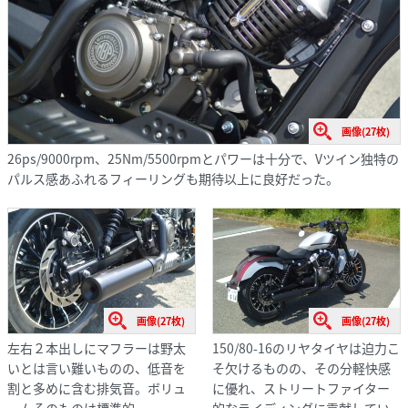
画像(27枚)
26ps/9000rpm、25Nm/5500rpmとパワーは十分で、Vツイン独特の
パルス感あふれるフィーリングも期待以上に良好だった。
画像(27枚)
画像(27枚)
左右２本出しにマフラーは野太
150/80-16のリヤタイヤは迫力こ
いとは言い難いものの、低音を
そ欠けるものの、その分軽快感
割と多めに含む排気音。ボリュ
に優れ、ストリートファイター