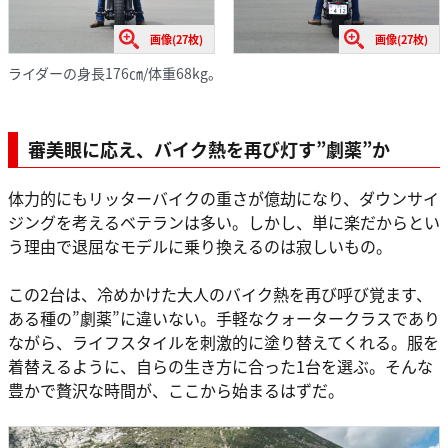
画像(27枚)
画像(27枚)
ライダーの身長176㎝/体重68kg。
審美眼に応え、バイク熱を再び灯す”劇薬”か
体力的にもリッターバイクの重さが億劫になり、ダウンサイ
ジングを考えるベテランは多い。しかし、単に楽だからとい
う理由で退屈なモデルに乗り換えるのは寂しいもの。
この2台は、冷めかけた大人のバイク熱を再び呼び覚ます、
ある種の”劇薬”に違いない。手軽なクォータークラスであり
ながら、ライフスタイルを刺激的に塗り替えてくれる。服を
着替えるように、自らの生き方に合った1台を選ぶ。そんな
豊かで贅沢な時間が、ここから始まるはずだ。