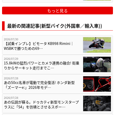
もっと見る
最新の関連記事(新型バイク(外国車／輸入車))
2026/07/30
【試乗インプレ】ビモータ KB998 Rimini｜
WSBKで勝つための69…
2026/07/29
15.8kWの猛烈パワーとカメラ連携の融合! 街乗
りからサーキット走行までこ…
2026/07/28
あの50cc名車が電動で完全復活! ホンダ新型
「ズーマーe:」2026年モデ…
2026/07/28
あの伝説が蘇る。ドゥカティ新型モンスタープ
ラスに「S4」を彷彿とさせるスポー…