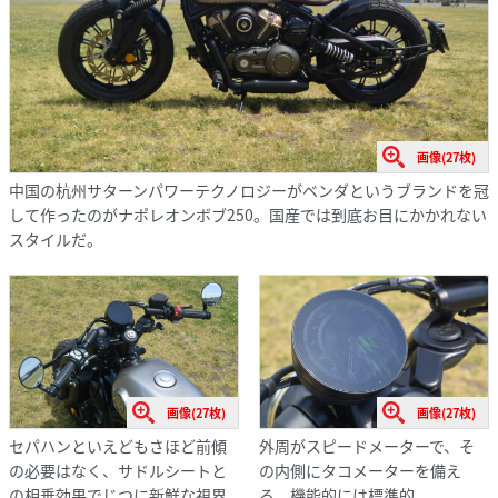
画像(27枚)
中国の杭州サターンパワーテクノロジーがベンダというブランドを冠
して作ったのがナポレオンボブ250。国産では到底お目にかかれない
スタイルだ。
画像(27枚)
画像(27枚)
セパハンといえどもさほど前傾
外周がスピードメーターで、そ
の必要はなく、サドルシートと
の内側にタコメーターを備え
の相乗効果でじつに新鮮な視界
る。機能的には標準的。