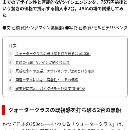
までのデザイン性と官能的なVツインエンジンを、75万円前後と
いう驚きの価格で提示する輸入車2台。JAIAの場で試乗してみ
た。
●文:石橋 寛(ヤングマシン編集部) ●写真:石橋 寛/モルビデリ/ベンダ
目次
1
クォータークラスの既視感を打ち破る2台の黒船
2
共通の心臓。Vツインが紡ぐゆとり
3
既成概念への反逆。ナポレオンボブ250という彫刻
4
国産モデルにはない官能性と、その価格
5
審美眼に応え、バイク熱を再び灯す”劇薬”か
クォータークラスの既視感を打ち破る2台の黒船
かつて日本の250cc──いわゆる「クォータークラス」は、