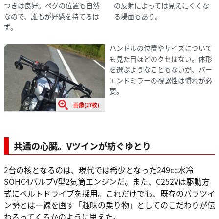
つきは良好。ペグの位置も自然
の反射によっては見えにくくな
なので、誰もが好感を持てるは
る場面もあり。
ず。
ハンドルの位置やサイズについて
も見た目ほどのクセはない。体形
を選ぶようなこともないが、バー
エンドミラーの視認性は慣れが必
要。
画像(27枚)
共通の心臓。Vツインが紡ぐゆとり
2台の核となるのは、現代では希少となった249cc水冷
SOHC4バルブV型2気筒エンジンだ。また、C252Vは駆動方
式にベルトドライブを採用。これだけでも、既存のパラツイ
ン勢とは一線を画す「趣味の乗り物」としてのこだわりが伝
わるってくるかのように思えた。