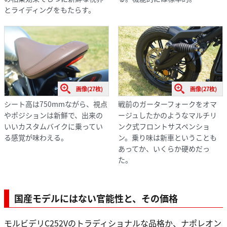
とライディングをもたらす。
画像(27枚)
画像(27枚)
シート高は750mmながら、視点
戦前のガーターフォークをオマ
やポジションは新鮮で、出来の
ージュしたかのようなマルチリ
いいカスタムバイクに乗ってい
ンク式フロントサスペンショ
る感覚が味わえる。
ン。乗り味は新車ということも
あってか、いくらか硬めだっ
た。
国産モデルにはない官能性と、その価格
モルビデリC252Vのトラディショナルな品格か、ナポレオン