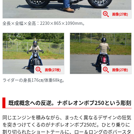
画像(27枚)
全長×全幅×全高：2230×865×1090mm。
画像(27枚)
画像(27枚)
ライダーの身長176㎝/体重68kg。
既成概念への反逆。ナポレオンボブ250という彫刻
同じエンジンを積みながら、まったく異なるデザインの狂気
を突きつけてくるのがナポレオンボブ250だ。ひとり乗りに
割り切られたショートテールに、ロー＆ロングのボバースタ