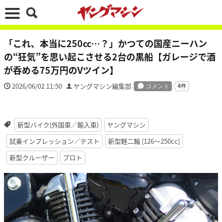
「これ、本当に250cc…？」かつての国産ニーハン
の“狂気”を思い起こさせる2台の黒船【ガレージで酒
が呑める75万円のVツイン】
2026/06/02 11:50
ヤングマシン編集部
新型バイク(外国車／輸入車)
ヤングマシン
試乗インプレッション／テスト
新型軽二輪 [126〜250cc]
新型クルーザー
プロト