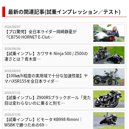
最新の関連記事(試乗インプレッション／テスト)
2026/08/07
【プロ驚愕】全日本ライダー岡崎静夏が
「CB750 HORNET E-Clut…
2026/08/04
【試乗インプレ】カワサキ Ninja 500 / Z500の
凄さとは？青木宣…
2026/08/03
【100㎞/h程度の実用域で十分な加速性能】ヤ
マハXSR155を全日本ライダ…
2026/07/31
【試乗インプレ】Z900RSブラックボール「見た
目は変わらないのに乗ると別モ…
2026/07/30
【試乗インプレ】ビモータ KB998 Rimini｜
WSBKで勝つための69…