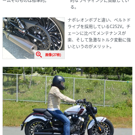
ームそのものは標準的。
的なライディングに貢献してい
る。
ナポレオンボブと違い、ベルトド
ライブを採用しているC252V。チ
ェーンに比べてメンテナンスが
楽、そして急激なトルク変動に強
いというのがメリット。
画像(27枚)