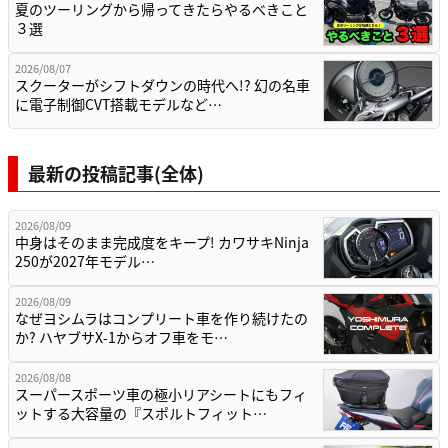
夏のツーリングから帰ってきたらやるべきこと
３選
2026/08/07
スクーターがシフトダウンの時代へ!? 幻の名車
に電子制御CVT搭載モデルなど…
最新の投稿記事(全体)
2026/08/09
中身はそのまま完成度をキープ! カワサキNinja
250が2027年モデル…
2026/08/09
なぜヨシムラはコンプリート車を作り続けたの
か? ハヤブサX-1からオフ車をモ…
2026/08/08
スーパースポーツ車の極小リアシートにもフィ
ットする大容量の『スポルトフィット…