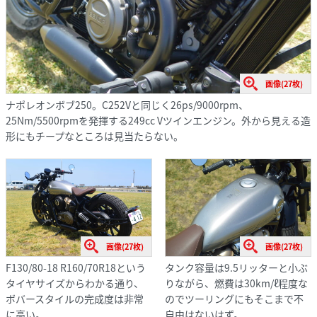
画像(27枚)
ナポレオンボブ250。C252Vと同じく26ps/9000rpm、
25Nm/5500rpmを発揮する249cc Vツインエンジン。外から見える造
形にもチープなところは見当たらない。
画像(27枚)
画像(27枚)
F130/80-18 R160/70R18という
タンク容量は9.5リッターと小ぶ
タイヤサイズからわかる通り、
りながら、燃費は30km/ℓ程度な
ボバースタイルの完成度は非常
のでツーリングにもそこまで不
に高い。
自由はないはず。