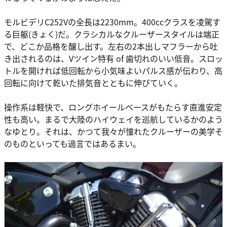
モルビデリC252Vの全長は2230mm。400ccクラスを凌駕す
る巨躯(きょく)だ。クラシカルなクルーザースタイルは端正
で、どこか品格を醸し出す。左右の2本出しマフラーから吐
き出されるのは、Vツイン特有 of 歯切れのいい低音。スロッ
トルを開ければ低回転から小気味よいパルス感が伝わり、高
回転に向けて乾いた排気音とともに伸びていく。
操作系は軽快で、ロングホイールベースがもたらす直進安定
性も高い。まるで大陸のハイウェイを巡航しているかのよう
なゆとり。それは、かつて我々が憧れたクルーザーの美学そ
のものといっても過言ではあるまい。