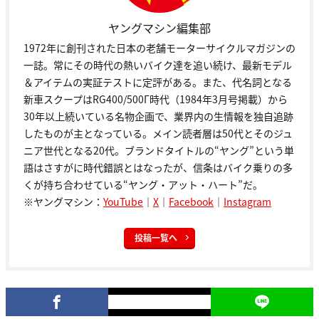
ヤングマシン編集部
1972年に創刊された日本の老舗モーターサイクルマガジンの
一誌。常にその時代の熱いバイク達を追い続け、最新モデル
＆アイテムの実証テストに定評がある。また、代名詞となる
新車スクープはRG400/500Γ時代（1984年3月号掲載）から
30年以上続いている名物企画で、業界内の生情報を独自追跡
したものが主となっている。メイン読者層は50代とそのジュ
ニア世代となる20代。ブランドタイトルの“ヤング”という単
語はさすがに時代錯誤とはなったが、信条はバイク乗りの多
くが持ち合わせている“ヤング・アット・ハート”だ。
※ヤングマシン：
YouTube
｜
X
｜
Facebook
｜
Instagram
投稿一覧へ