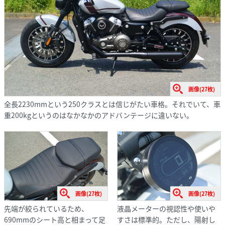
画像(27枚)
全長2230mmという250クラスとは信じがたい車格。それでいて、車
重200kgというのはなかなかのアドバンテージに違いない。
画像(27枚)
画像(27枚)
先端が絞られているため、
液晶メーターの視認性や使いや
690mmのシート高と相まって足
すさは標準的。ただし、陽射し