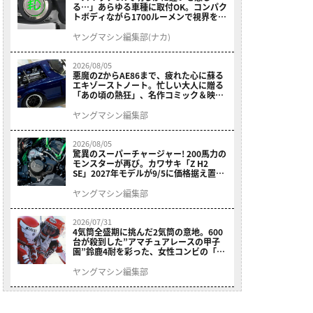
る…」あらゆる車種に取付OK。コンパク
トボディながら1700ルーメンで視界を確
保する［デイトナ・LEDフォグランプユ
ニット プレシャスレイ スモール］
ヤングマシン編集部(ナカ)
2026/08/05
悪魔のZからAE86まで、疲れた心に蘇る
エキゾーストノート。忙しい大人に贈る
「あの頃の熱狂」、名作コミック＆映画
の愛機たちが東京駅地下に期間限定で集
結！
ヤングマシン編集部
2026/08/05
驚異のスーパーチャージャー! 200馬力の
モンスターが再び。カワサキ「Z H2
SE」2027年モデルが9/5に価格据え置き
で発売
ヤングマシン編集部
2026/07/31
4気筒全盛期に挑んだ2気筒の意地。600
台が殺到した”アマチュアレースの甲子
園”鈴鹿4耐を彩った、女性コンビの「ス
ズキGSX400E」が特別展示開始
ヤングマシン編集部