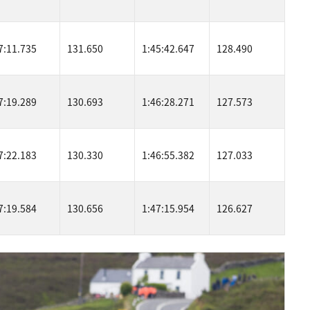
7:11.735
131.650
1:45:42.647
128.490
7:19.289
130.693
1:46:28.271
127.573
7:22.183
130.330
1:46:55.382
127.033
7:19.584
130.656
1:47:15.954
126.627