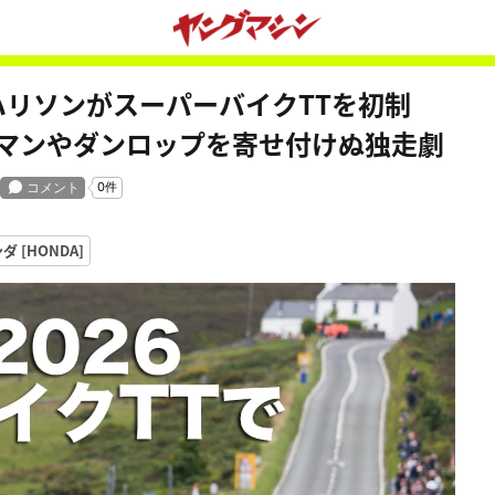
・ハリソンがスーパーバイクTTを初制
クマンやダンロップを寄せ付けぬ独走劇
ダ [HONDA]