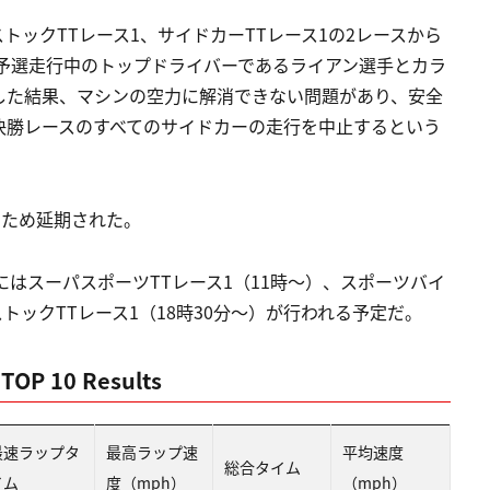
ストックTTレース1、サイドカーTTレース1の2レースから
予選走行中のトップドライバーであるライアン選手とカラ
した結果、マシンの空力に解消できない問題があり、安全
決勝レースのすべてのサイドカーの走行を中止するという
のため延期された。
にはスーパスポーツTTレース1（11時〜）、スポーツバイ
トックTTレース1（18時30分〜）が行われる予定だ。
 TOP 10 Results
最速ラップタ
最高ラップ速
平均速度
総合タイム
イム
度（mph）
（mph）