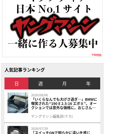
人気記事ランキング
日
週
月
年
2026/08/06
「いくらなんでも大げさ過ぎ…」BMWに
嘲笑された“190 E 2.5-16 エボⅡ”。オー
クションでは意外な価格に。おじさん達
が少年だった頃の憧れのクルマを深堀り
ヤングマシン編集部(ナカ)
2026/07/29
「スイッチONで明らかに違いを感じ