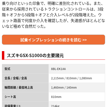
乗り向けといった印象で、明確に差別化されている。また、
従来から採用されているトラクションコントロールは、3段
階＋オフから5段階＋オフと介入レベルが2段階増えた。ウ
ェット路面で何度か介入を確認したが、失速感がほとんどな
いなど極めて自然だった。
試乗インプレッションの続きを読む >>
スズキGSX-S1000の主要諸元
型式
8BL-EK1AA
全長 / 全幅 / 全高
2,115mm / 810mm / 1,080mm
軸間距離 / 最低地上高
1,460mm / 140mm
シート高
810mm
装備重量※1
214kg