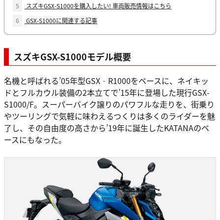
5
スズキGSX-S1000を購入したい! 車両販売情報はこちら
6
GSX-S1000に関連する記事
スズキGSX-S1000モデル概要
名機と呼ばれる’05年型GSX‐R1000をベースに、ネイキッ
ドとフルカウル装備の2本立てで’15年に登場した現行GSX-
S1000/F。スーパーバイク譲りのパワフルな走りを、街乗り
やツーリングで気軽に味わえるつくりは多くのライダーを魅
了し、その自由度の高さから’19年に誕生したKATANAのベ
ースにもなった。