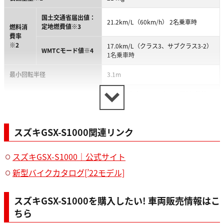
国土交通省届出値：
21.2km/L（60km/h） 2名乗車時
定地燃費値※3
燃料消
費率
※2
17.0km/L（クラス3、サブクラス3-2）
WMTCモード値※4
1名乗車時
最小回転半径
3.1m
DTB1・水冷・4サイクル・直列4気筒 /
エンジン型式 / 弁方式
DOHC・4バルブ
3
総排気量
998cm
スズキGSX-S1000関連リンク
内径×行程 / 圧縮比
73.4mm × 59.0mm / 12.2
スズキGSX-S1000｜公式サイト
最高出力※5
110kW〈150PS〉 / 11,000rpm
新型バイクカタログ[’22モデル]
最大トルク※5
105N・m〈10.7kgf・m〉 / 9,250rpm
スズキGSX-S1000を購入したい! 車両販売情報はこ
燃料供給装置
フューエルインジェクションシステム
ちら
始動方式
セルフ式