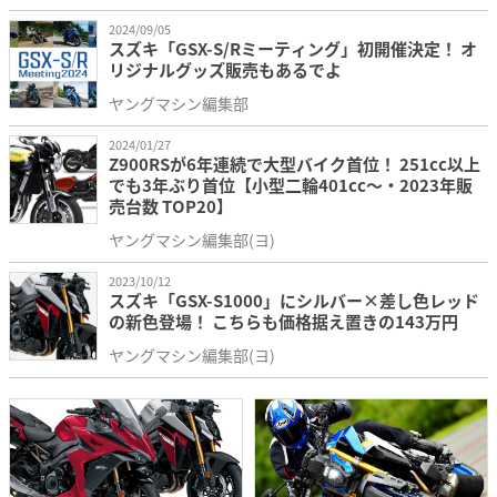
2024/09/05
スズキ「GSX-S/Rミーティング」初開催決定！ オ
リジナルグッズ販売もあるでよ
ヤングマシン編集部
2024/01/27
Z900RSが6年連続で大型バイク首位！ 251cc以上
でも3年ぶり首位【小型二輪401cc～・2023年販
売台数 TOP20】
ヤングマシン編集部(ヨ)
2023/10/12
スズキ「GSX-S1000」にシルバー×差し色レッド
の新色登場！ こちらも価格据え置きの143万円
ヤングマシン編集部(ヨ)