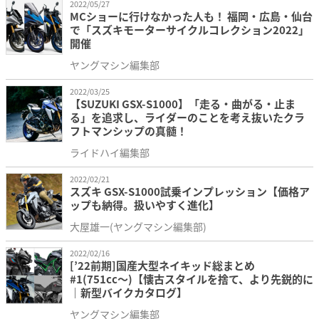
2022/05/27
MCショーに行けなかった人も！ 福岡・広島・仙台
で「スズキモーターサイクルコレクション2022」
開催
ヤングマシン編集部
2022/03/25
【SUZUKI GSX-S1000】「走る・曲がる・止ま
る」を追求し、ライダーのことを考え抜いたクラ
フトマンシップの真髄！
ライドハイ編集部
2022/02/21
スズキ GSX-S1000試乗インプレッション【価格ア
ップも納得。扱いやすく進化】
大屋雄一(ヤングマシン編集部)
2022/02/16
[’22前期]国産大型ネイキッド総まとめ
#1(751cc〜)【懐古スタイルを捨て、より先鋭的に
｜新型バイクカタログ】
ヤングマシン編集部