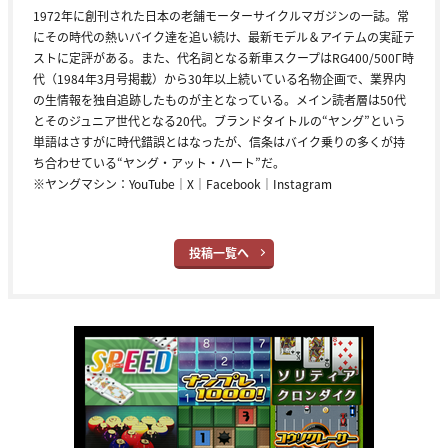
1972年に創刊された日本の老舗モーターサイクルマガジンの一誌。常
にその時代の熱いバイク達を追い続け、最新モデル＆アイテムの実証テ
ストに定評がある。また、代名詞となる新車スクープはRG400/500Γ時
代（1984年3月号掲載）から30年以上続いている名物企画で、業界内
の生情報を独自追跡したものが主となっている。メイン読者層は50代
とそのジュニア世代となる20代。ブランドタイトルの“ヤング”という
単語はさすがに時代錯誤とはなったが、信条はバイク乗りの多くが持
ち合わせている“ヤング・アット・ハート”だ。
※ヤングマシン：
YouTube
｜
X
｜
Facebook
｜
Instagram
投稿一覧へ