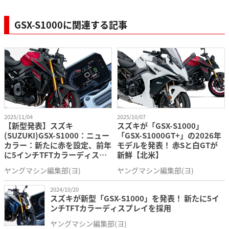
6速
1.269
GSX-S1000に関連する記事
減速比（1次 / 2次）
1.553 / 2.588
フレーム形式
ダイヤモンド
キャスター / トレール
25°/ 100mm
油圧式ダブルディスク（ABS） / 油圧式
ブレーキ形式（前 / 後）
シングルディスク（ABS）
120/70ZR17M/C（58W） /
2025/11/04
2025/10/07
タイヤサイズ（前 / 後）
190/50ZR17M/C（73W）
【新型発表】スズキ
スズキが「GSX-S1000」
(SUZUKI)GSX-S1000：ニュー
「GSX-S1000GT+」の2026年
舵取り角左右
31°
カラー：新たに赤を設定、前年
モデルを発表！ 赤Sと白GTが
に5インチTFTカラーディスプ
新鮮【北米】
レイを採用
乗車定員
2名
ヤングマシン編集部(ヨ)
ヤングマシン編集部(ヨ)
平成32年（令和2年）国内排出ガス規制
排出ガス基準
2024/10/20
に対応
スズキが新型「GSX-S1000」を発表！ 新たに5イ
ンチTFTカラーディスプレイを採用
ヤングマシン編集部(ヨ)