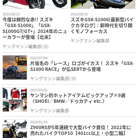
2023/08/23
2023/08/15
今度は鮮烈な赤!! スズキ
スズキGSX-S1000[最新型バイ
「GSX-S1000」「GSX-
クカタログ]：新時代を切り開
S1000GT/GT+」2024年のニュ
くモノフォーカス
ーカラーが登場【北米】
ヤングマシン編集部
ヤングマシン編集部(ヨ)
2023/07/04
片仮名の「レース」ロゴがイカス！ スズキ「GSX-
S1000 RACE」が仏SERTから登場
ヤングマシン編集部(ヨ)
2023/03/02
ヤンマシ的ホットアイテムピックアップ×9選
〈SHOEI／BMW／ドゥカティ etc.〉
ヤングマシン編集部
2023/01/14
Z900RSが5年連続で大型バイク首位！ 2022年に
売れたバイクTOP10【401cc以上・小型二輪】