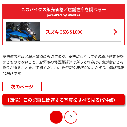
点火方式
このバイクの販売価格
フルトランジスタ式
／店舗在庫を調べる→
powered by Webike
潤滑方式
圧送式
潤滑油容量
スズキGSX-S1000
3.4L
燃料タンク容量
19L
クラッチ形式
湿式多板コイルスプリング
※掲載内容は公開日時点のものであり、将来にわたってその真正性を保証
するものでないこと、公開後の時間経過等に伴って内容に不備が生じる可
変速機形式
常時噛合式6段リターン
能性があることをご了承ください。※特別な表記がないかぎり、価格情報
は税込です。
1速
2.562
次のページ
2速
2.052
3速
1.714
【画像】この記事に関連する写真をすべて見る(全4点）
変速比
4速
1.500
1
2
5速
1.360