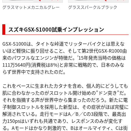
グラスマットメカニカルグレー
グラススパークルブラック
スズキGSX-S1000試乗インプレッション
GSX-S1000は、タイトな峠道でリッターバイクとは思えな
いほど軽快に振り回せること、そして第2世代GSX-R1000由
来のパワフルなエンジンが特徴だ。’15年発売当時の価格は
111万5640円(消費税は8％)と非常に戦略的で、日本のみな
らず世界中で支持されたのだ。
これをベースに生まれたカタナを含め、個人的にどうしても
肌に合わなかったのがスロットル開け始めの”ドン突き”だ。
それを指摘する声が世界中から集まったのだろう。新たに電
子制御スロットルを採用した新型は、その症状がほぼ完璧に
解消されている。走行モードはA／B／Cの3段階で、最高出
力150psはいずれも共通であり、レスポンスのみが変化す
る。Aモードはかなり刺激的で、Bはオールマイティ、Cは街