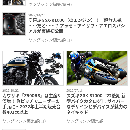
ヤングマシン編集部(ヨ)
2022/10/27
空飛ぶGSX-R1000（のエンジン）！『超無人機』
……だと……？ アラセ・アイザワ・アエロスパシ
アルが実機初公開
ヤングマシン編集部(ヨ)
2022/10/22
2022/07/18
カワサキ「Z900RS」は生産3
スズキGSX-S1000 [’22後期 新
倍増！ 急ピッチでユーザーの
型バイクカタログ]：サイバー
手元に…2022年上半期販売台
なデザインとデバイスが魅力の
数401cc以上
ネイキッド
ヤングマシン編集部(ヨ)
ヤングマシン編集部