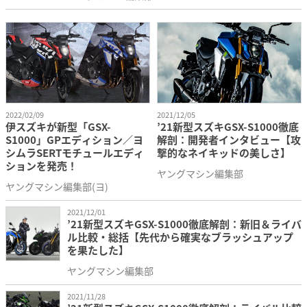
2022/02/09
2021/12/05
伊スズキが新型「GSX-
’21新型スズキGSX-S1000徹底
S1000」GPエディション／ヨ
解剖：開発者インタビュー【攻
シムラSERTモチュールエディ
撃的なネイキッドの美しさ】
ションを発売！
ヤングマシン編集部
ヤングマシン編集部(ヨ)
2021/12/01
’21新型スズキGSX-S1000徹底解剖：新旧＆ライバ
ル比較・総括【先代から確実なブラッシュアップ
を果たした】
ヤングマシン編集部
2021/11/28