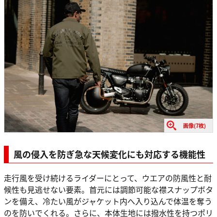
画像(7枚)
風の侵入を防ぎ急な天候変化にも対応する機能性
走行風を受け続けるライダーにとって、ウエアの防風性と耐
候性も見逃せない要素。首元には調節可能な襟スナップボタ
ンを備え、冷たい風がジャケット内へ入り込んで体温を奪う
のを防いでくれる。さらに、本体生地には撥水性を持つポリ