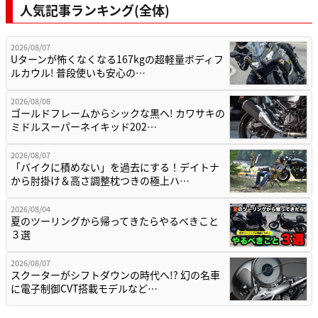
人気記事ランキング(全体)
2026/08/07
Uターンが怖くなくなる167kgの超軽量ボディフ
ルカウル! 普段使いも安心の…
2026/08/08
ゴールドフレームからシックな黒へ! カワサキの
ミドルスーパーネイキッド202…
2026/08/07
「バイクに積めない」を過去にする！デイトナ
から肘掛け＆高さ調整枕つきの極上ハ…
2026/08/04
夏のツーリングから帰ってきたらやるべきこと
３選
2026/08/07
スクーターがシフトダウンの時代へ!? 幻の名車
に電子制御CVT搭載モデルなど…