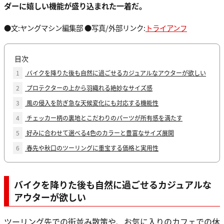
ダーに嬉しい機能が盛り込まれた一着だ。
●文:ヤングマシン編集部 ●写真/外部リンク:
トライアンフ
目次
1
バイクを降りた後も自然に過ごせるカジュアルなアウターが欲しい
2
プロテクターの上から羽織れる絶妙なサイズ感
3
風の侵入を防ぎ急な天候変化にも対応する機能性
4
チェッカー柄の裏地とこだわりのパーツが所有感を満たす
5
好みに合わせて選べる4色のカラーと豊富なサイズ展開
6
春先や秋口のツーリングに重宝する価格と実用性
バイクを降りた後も自然に過ごせるカジュアルな
アウターが欲しい
ツーリング先での街並み散策や、お気に入りのカフェでの休