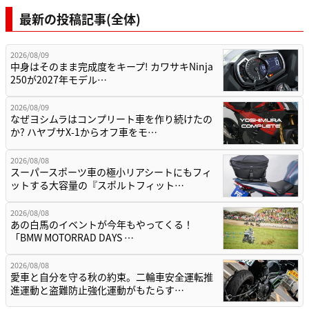
最新の投稿記事(全体)
2026/08/09
中身はそのまま完成度をキープ! カワサキNinja
250が2027年モデル…
2026/08/09
なぜヨシムラはコンプリート車を作り続けたの
か? ハヤブサX-1からオフ車をモ…
2026/08/08
スーパースポーツ車の極小リアシートにもフィ
ットする大容量の『スポルトフィット…
2026/08/08
あの白馬のイベントが今年もやってくる！
「BMW MOTORRAD DAYS …
2026/08/08
愛車と自分を守る秋の約束。二輪車安全運転推
進運動と盗難防止強化運動がもたらす…