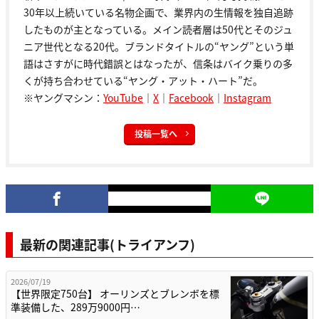
30年以上続いている名物企画で、業界内の生情報を独自追跡
したものが主となっている。メイン読者層は50代とそのジュ
ニア世代となる20代。ブランドタイトルの“ヤング”という単
語はさすがに時代錯誤とはなったが、信条はバイク乗りの多
くが持ち合わせている“ヤング・アット・ハート”だ。
※ヤングマシン：
YouTube
｜
X
｜
Facebook
｜
Instagram
投稿一覧へ
最新の関連記事(トライアンフ)
2026/07/19
【世界限定750台】 オーリンズとブレンボを標
準装備した、289万9000円…