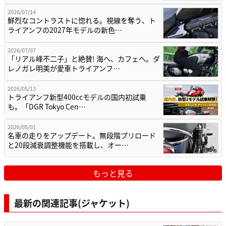
2026/07/14
鮮烈なコントラストに惚れる。視線を奪う、ト
ライアンフの2027年モデルの新色…
2026/07/07
「リアル峰不二子」と絶賛! 海へ、カフェへ。ダ
レノガレ明美が愛車トライアンフ…
2026/05/13
トライアンフ新型400ccモデルの国内初試乗
も。「DGR Tokyo Cen…
2026/05/01
名車の走りをアップデート。無段階プリロード
と20段減衰調整機能を搭載し、オー…
もっと見る
最新の関連記事(ジャケット)