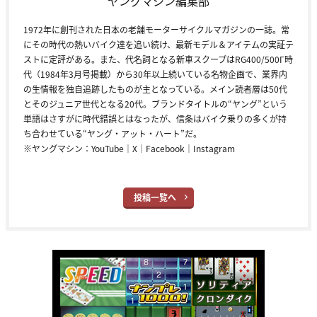
ヤングマシン編集部
1972年に創刊された日本の老舗モーターサイクルマガジンの一誌。常
にその時代の熱いバイク達を追い続け、最新モデル＆アイテムの実証テ
ストに定評がある。また、代名詞となる新車スクープはRG400/500Γ時
代（1984年3月号掲載）から30年以上続いている名物企画で、業界内
の生情報を独自追跡したものが主となっている。メイン読者層は50代
とそのジュニア世代となる20代。ブランドタイトルの“ヤング”という
単語はさすがに時代錯誤とはなったが、信条はバイク乗りの多くが持
ち合わせている“ヤング・アット・ハート”だ。
※ヤングマシン：
YouTube
｜
X
｜
Facebook
｜
Instagram
投稿一覧へ