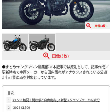
画像(3枚)
画像(3枚)
●まとめ:ヤングマシン編集部 ※本記事では原則として、記事作成／
更新時点で車両メーカーから国内販売がアナウンスされている公道
走行可能車両を対象としています。
目次
1
CL500 概要：開放感と自由度高し! 新型スクランブラーの兄貴分
2
2024 CL500