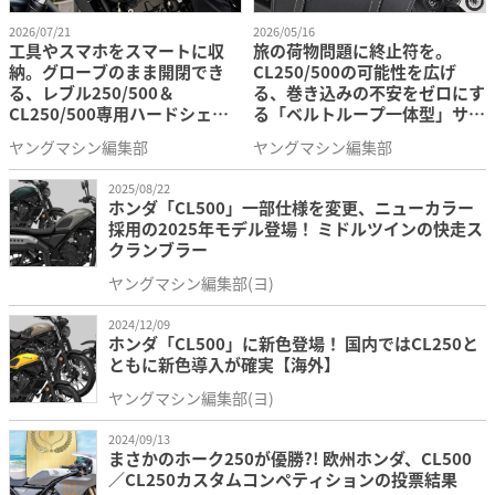
2026/07/21
2026/05/16
工具やスマホをスマートに収
旅の荷物問題に終止符を。
納。グローブのまま開閉でき
CL250/500の可能性を広げ
る、レブル250/500＆
る、巻き込みの不安をゼロにす
CL250/500専用ハードシェル
る「ベルトループ一体型」サド
エンジンサイドバッグ登場
ルバッグサポートが登場
ヤングマシン編集部
ヤングマシン編集部
2025/08/22
ホンダ「CL500」一部仕様を変更、ニューカラー
採用の2025年モデル登場！ ミドルツインの快走ス
クランブラー
ヤングマシン編集部(ヨ)
2024/12/09
ホンダ「CL500」に新色登場！ 国内ではCL250と
ともに新色導入が確実【海外】
ヤングマシン編集部(ヨ)
2024/09/13
まさかのホーク250が優勝?! 欧州ホンダ、CL500
／CL250カスタムコンペティションの投票結果