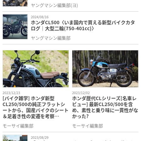
ヤングマシン編集部(ヨ)
2024/08/16
ホンダCL500〈いま国内で買える新型バイクカタ
ログ｜大型二輪(750-401cc)〉
ヤングマシン編集部
2023/12/23
2023/12/02
[バイク雑学] ホンダ新型
ホンダ歴代CLシリーズ[名車レ
CL250/500の純正フラットシ
ビュー] 最新CL250/500を含
ートから、国産バイクのシート
め、素性と乗り味に一貫性がな
＆足着き性の変遷を考察
かった?
【1980年代以降、薄く低く?】
モーサイ編集部
モーサイ編集部
2023/08/29