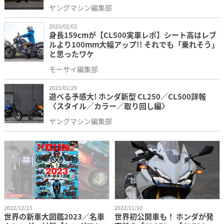
ヤングマシン編集部
2023/02/02
身長159cmが【CL500実車レポ】シート高はレブ
ルより100mm大幅アップ!! それでも「乗れそう」
と思ったワケ
モーサイ編集部
2023/01/29
遊べる予感大! ホンダ新型 CL250／CL500詳報
〈スタイル／カラー／取り回し編〉
ヤングマシン編集部
2022/12/23
2022/11/10
世界の新車大図鑑2023／名車
世界初公開車も！ ホンダが発