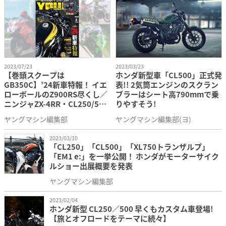
2023/07/23
2023/03/23
【巻頭スクープは
ホンダ新型車「CL500」正式発
GB350C】’24新車特報！ イエ
表!! 2気筒エンジンのスクラン
ローボールのZ900RS尽くし／
ブラーはシート高790mmで乗
ニンジャZX-4RR・CL250/500
りやすそう!
試乗／付録はZ900RS改造型録
ヤングマシン編集部
ヤングマシン編集部(ヨ)
【ヤングマシン’23年9月号は
7/24発売】
2023/03/10
「CL250」「CL500」「XL750トランザルプ」
「EM1 e:」を一挙公開！ ホンダがモーターサイク
ルショー出展概要を発表
ヤングマシン編集部
2023/02/04
ホンダ新型 CL250／500 早くもカスタム車登場!
【旅とオフロードをテーマに続々】