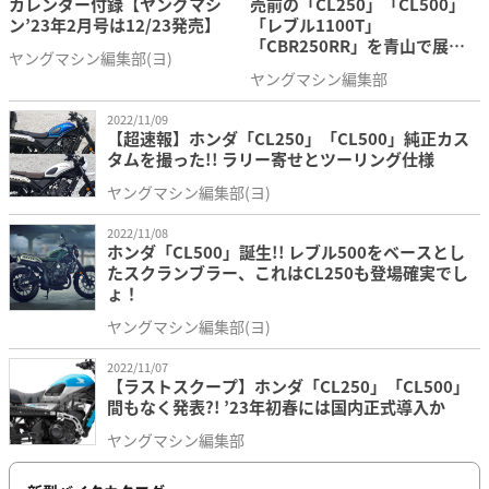
カレンダー付録【ヤングマシ
売前の「CL250」「CL500」
ン’23年2月号は12/23発売】
「レブル1100T」
「CBR250RR」を青山で展示
ヤングマシン編集部(ヨ)
【11/15〜12/4】
ヤングマシン編集部
2022/11/09
【超速報】ホンダ「CL250」「CL500」純正カス
タムを撮った!! ラリー寄せとツーリング仕様
ヤングマシン編集部(ヨ)
2022/11/08
ホンダ「CL500」誕生!! レブル500をベースとし
たスクランブラー、これはCL250も登場確実でし
ょ！
ヤングマシン編集部(ヨ)
2022/11/07
【ラストスクープ】ホンダ「CL250」「CL500」
間もなく発表?! ’23年初春には国内正式導入か
ヤングマシン編集部