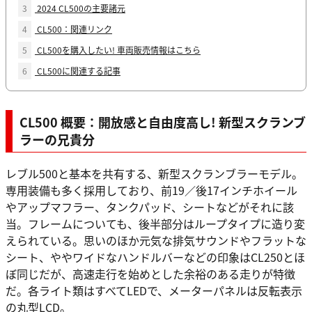
3
2024 CL500の主要諸元
4
CL500：関連リンク
5
CL500を購入したい! 車両販売情報はこちら
6
CL500に関連する記事
CL500 概要：開放感と自由度高し! 新型スクランブ
ラーの兄貴分
レブル500と基本を共有する、新型スクランブラーモデル。
専用装備も多く採用しており、前19／後17インチホイール
やアップマフラー、タンクパッド、シートなどがそれに該
当。フレームについても、後半部分はループタイプに造り変
えられている。思いのほか元気な排気サウンドやフラットな
シート、ややワイドなハンドルバーなどの印象はCL250とほ
ぼ同じだが、高速走行を始めとした余裕のある走りが特徴
だ。各ライト類はすべてLEDで、メーターパネルは反転表示
の丸型LCD。