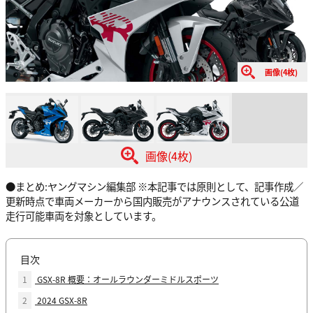
画像(4枚)
画像(4枚)
●まとめ:ヤングマシン編集部 ※本記事では原則として、記事作成／
更新時点で車両メーカーから国内販売がアナウンスされている公道
走行可能車両を対象としています。
目次
1
GSX-8R 概要：オールラウンダーミドルスポーツ
2
2024 GSX-8R