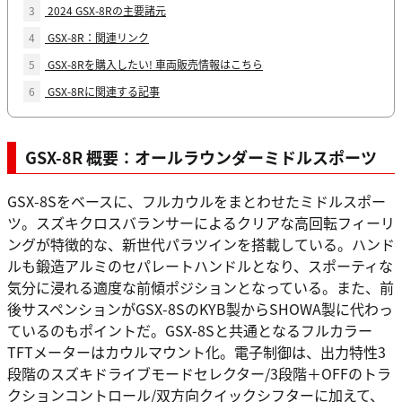
3
2024 GSX-8Rの主要諸元
4
GSX-8R：関連リンク
5
GSX-8Rを購入したい! 車両販売情報はこちら
6
GSX-8Rに関連する記事
GSX-8R 概要：オールラウンダーミドルスポーツ
GSX-8Sをベースに、フルカウルをまとわせたミドルスポー
ツ。スズキクロスバランサーによるクリアな高回転フィーリ
ングが特徴的な、新世代パラツインを搭載している。ハンド
ルも鍛造アルミのセパレートハンドルとなり、スポーティな
気分に浸れる適度な前傾ポジションとなっている。また、前
後サスペンションがGSX-8SのKYB製からSHOWA製に代わっ
ているのもポイントだ。GSX-8Sと共通となるフルカラー
TFTメーターはカウルマウント化。電子制御は、出力特性3
段階のスズキドライブモードセレクター/3段階＋OFFのトラ
クションコントロール/双方向クイックシフターに加えて、