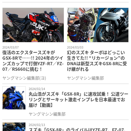
2024/03/07
2024/03/03
復活のエクスタースズキが
幻のスズキ ターボはどっこい
GSX-8Rで……!! 2024年のツイ
生きてた!! “リカージョン”の
ンズカップで打倒YZF-R7／FZ-
DNAは新型スズキGSX-8Rに受
07／RS660に挑む！
け継がれる
ヤングマシン編集部(ヨ)
ヤングマシン編集部
2024/02/14
丸山浩がスズキ「GSX-8R」に速攻試乗！ 公道ツー
リングとサーキット激走インプレを日本最速でお
届け【動画】
ヤングマシン編集部
2024/02/13
スズキ「GSX-8R」のライバルはYZF-R7、FZ-07、