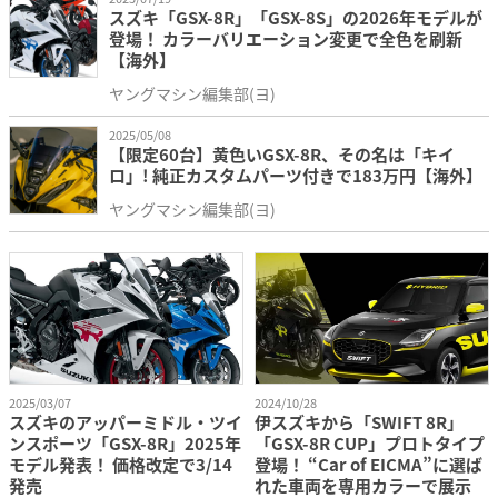
スズキ「GSX-8R」「GSX-8S」の2026年モデルが
登場！ カラーバリエーション変更で全色を刷新
【海外】
ヤングマシン編集部(ヨ)
2025/05/08
【限定60台】黄色いGSX-8R、その名は「キイ
ロ」! 純正カスタムパーツ付きで183万円【海外】
ヤングマシン編集部(ヨ)
2025/03/07
2024/10/28
スズキのアッパーミドル・ツイ
伊スズキから「SWIFT 8R」
ンスポーツ「GSX-8R」2025年
「GSX-8R CUP」プロトタイプ
モデル発表！ 価格改定で3/14
登場！ “Car of EICMA”に選ば
発売
れた車両を専用カラーで展示