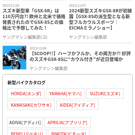
2023/11/20
2023/11/07
スズキ新型車「GSX-8R」は
2024新型スズキGSX-8Rが初披
110万円台?! 欧州と北米で価格
露【GSX-8Sの派生型となる新
発表されたのでGSX-8Sとの価
型フルカウルスポーツ｜
格比で予想してみた！
EICMAミラノショー】
ヤングマシン編集部(ヨ)
ヤングマシン編集部
2023/11/04
【SCOOP!!】ハーフかフルか、その両方か?! 好評
のスズキGSX-8Sに“カウル付き”が近日登場か
ヤングマシン編集部
新型バイクカタログ
HONDA[ホンダ]
YAMAHA[ヤマハ]
SUZUKI[スズキ]
KAWASAKI[カワサキ]
AIDEA[アイディア]
ADIVA[アディバ]
APRILIA[アプリリア]
BENELLI[ベネリ]
BIMOTA[ビモータ]