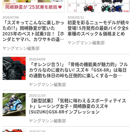
2026/07/06
2026/05/11
「スズキってこんなに楽しかっ
初夏を彩るニューモデルが続々
たの!?」岡崎静夏が驚いた
登場! 5月発売の最新バイク全6
2025年のベスト試乗3台！【ホ
車種のスペック＆価格まとめ
ンダとヤマハ、カワサキの違い
ヤングマシン編集部
も語る】
ヤングマシン編集部
2026/04/09
「オレンジ合う!」「骨格の機能美が魅力的」フル
カウルなのに疲れない! スズキ「GSX-8R」は毎日
の通勤も休日の峠も圧倒的に楽しくする一台
【2026新型紹介】
ヤングマシン編集部
2025/11/19
【新型試乗】「気軽に味わえるスポーティテイス
ト」レーシング女子・岡崎静夏のスズキ
(SUZUKI)GSX-8Rインプレッション
ヤングマシン編集部
2025/07/19