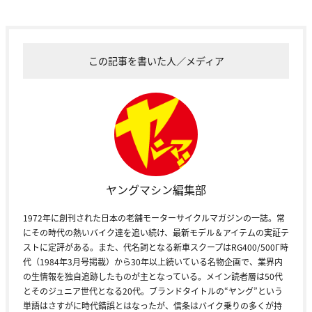
この記事を書いた人／メディア
ヤングマシン編集部
1972年に創刊された日本の老舗モーターサイクルマガジンの一誌。常
にその時代の熱いバイク達を追い続け、最新モデル＆アイテムの実証テ
ストに定評がある。また、代名詞となる新車スクープはRG400/500Γ時
代（1984年3月号掲載）から30年以上続いている名物企画で、業界内
の生情報を独自追跡したものが主となっている。メイン読者層は50代
とそのジュニア世代となる20代。ブランドタイトルの“ヤング”という
単語はさすがに時代錯誤とはなったが、信条はバイク乗りの多くが持