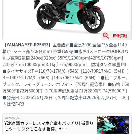
画像(7枚)
【YAMAHA YZF-R25/R3】
主要諸元■全長2090 全幅735 全高1140
軸距- シート高780(各mm) 車重169kg ■水冷4ストロークDOHC4バ
ルブ直列2気筒 249cc[320cc] 35PS/12000rpm[42PS/10750rpm]
2.3kgf・m/10000rpm[3.1kgf・m/9000rpm] – 燃料タンク容量14L
■タイヤサイズF＝110/70-17M/C（54S）[110/70R17M/C（54H）]
R＝140/70-17M/C（66S）[140/70R17M/C（66H）] ●色：ブルー、
ブラック、ライトグリーン、ホワイト（70周年記念車） ●価格：69
万800円[72万6000円] ※70周年記念車は71万2800円[74万8000円]
●発売日：2026年5月28日（70周年記念車は2026年2月27日） ※[ ]
内はYZF-R3
2026/03/26
Y2K直撃カラーにスマホ充電もバッチリ! 街乗り
もツーリングもこなす相棒、ヤ…