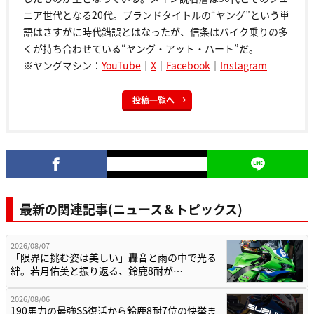
ニア世代となる20代。ブランドタイトルの“ヤング”という単
語はさすがに時代錯誤とはなったが、信条はバイク乗りの多
くが持ち合わせている“ヤング・アット・ハート”だ。
※ヤングマシン：
YouTube
｜
X
｜
Facebook
｜
Instagram
投稿一覧へ
最新の関連記事(ニュース＆トピックス)
2026/08/07
「限界に挑む姿は美しい」轟音と雨の中で光る
絆。若月佑美と振り返る、鈴鹿8耐が…
2026/08/06
190馬力の最強SS復活から鈴鹿8耐7位の快挙ま