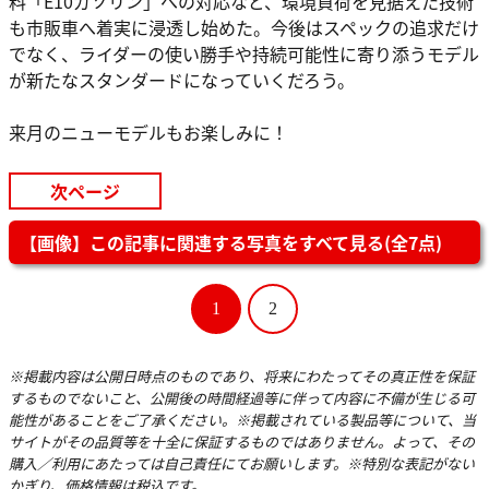
料「E10ガソリン」への対応など、環境負荷を見据えた技術
も市販車へ着実に浸透し始めた。今後はスペックの追求だけ
でなく、ライダーの使い勝手や持続可能性に寄り添うモデル
が新たなスタンダードになっていくだろう。
来月のニューモデルもお楽しみに！
次ページ
【画像】この記事に関連する写真をすべて見る(全7点)
1
2
※掲載内容は公開日時点のものであり、将来にわたってその真正性を保証
するものでないこと、公開後の時間経過等に伴って内容に不備が生じる可
能性があることをご了承ください。※掲載されている製品等について、当
サイトがその品質等を十全に保証するものではありません。よって、その
購入／利用にあたっては自己責任にてお願いします。※特別な表記がない
かぎり、価格情報は税込です。