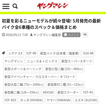
初夏を彩るニューモデルが続々登場! 5月発売の最新
バイク全6車種のスペック＆価格まとめ
2026/05/11 7:00
ヤングマシン編集部
シグナスX
YZF-R9
新型バイク(日本車／国産車)
GSX-8R
ヤングマシン
ニュース＆トピックス
新型スーパースポーツ
新型スポーツ＆ツーリング
新型小型二輪 [251〜400cc]
新型アドベンチャー／クロスオーバー／オフロード
新型大型二輪 [751〜1000cc]
新型原付二種 [51〜125cc]
新型軽二輪 [126〜250cc]
ADV160
新型スクーター
YZF-R3
YZF-R25
ホンダ [HONDA]
ヤマハ [YAMAHA]
スズキ [SUZUKI]