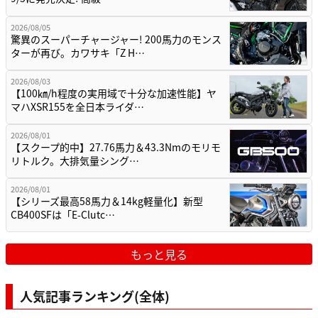
2026/08/05
驚異のスーパーチャージャー! 200馬力のモンス
ターが再び。カワサキ「Z H…
2026/08/03
【100㎞/h程度の実用域で十分な加速性能】ヤ
マハXSR155を全日本ライダ…
2026/08/01
【スクープ的中】27.76馬力＆43.3Nmのモリモ
リトルク。大排気量シング…
2026/08/01
【シリーズ最高58馬力＆14kg軽量化】新型
CB400SFは「E-Clutc…
もっと見る
人気記事ランキング(全体)