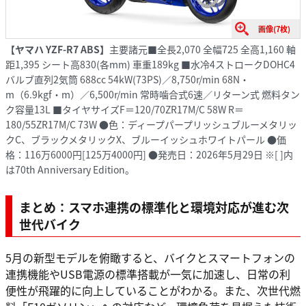
画像(7枚)
【ヤマハ YZF-R7 ABS】
主要諸元■全長2,070 全幅725 全高1,160 軸
距1,395 シート高830(各mm) 車重189kg ■水冷4ストロークDOHC4
バルブ直列2気筒 688cc 54kW(73PS)／8,750r/min 68N・
m（6.9kgf・m）／6,500r/min 常時噛合式6速／リターン式 燃料タン
ク容量13L ■タイヤサイズF＝120/70ZR17M/C 58W R＝
180/55ZR17M/C 73W ●色：ディープパープリッシュブルーメタリッ
クC、ブラックメタリックX、ブルーイッシュホワイトパール ●価
格：116万6000円[125万4000円] ●発売日：2026年5月29日 ※[ ]内
は70th Anniversary Edition。
まとめ：スマホ連携の標準化と環境対応が進む次
世代バイク
5月の新型モデルを俯瞰すると、バイクとスマートフォンの
連携機能やUSB電源の標準搭載が一気に加速し、日常の利
便性が飛躍的に向上していることがわかる。また、次世代燃