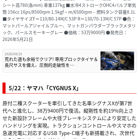
シート高780(各mm) 車重137kg ■水冷4ストロークOHC4バルブ単気
筒 156cc 16ps/8500rpm 1.5kgf・m/6500rpm – 燃料タンク容量8.1L
■タイヤサイズF＝110/80-14M/C 53P R＝130/70-13M/C 57P ●色：
マットパールアジャイルブルー、マットガンパウダーブラックメタリ
ック、パールスモーキーグレー ●価格：53万9000円 ●発売日：
2026年5月21日
2026/04/19
荒れた道も余裕でクリア! 専用ブロックタイヤ＆
長尺サスを備え、圧倒的走破性を…
5/22：ヤマハ「CYGNUS X」
原付二種スクーターを牽引してきた名車シグナスXが第7世
代へと進化し、38万9400円で復活。縦剛性を約19%向上さ
せた新設計フレームや大径ブレーキシステムにより安定した
ハンドリングを実現。トラクションコントロールやスマホの
急速充電に対応するUSB Type-C端子も新搭載され、次世代