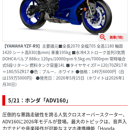
画像(7枚)
【YAMAHA YZF-R9】
主要諸元■全長2070 全幅705 全高1180 軸距
1420 シート高830(各mm) 車重195kg ■水冷4ストローク並列3気筒
DOHC4バルブ 888cc 120ps/10000rpm 9.5kg-m/7000rpm 常時噛合
式6段リターン 燃料タンク容量14L ■タイヤサイズF＝120/70ZR17 R
＝180/55ZR17 ●色：ブルー、ホワイト ●価格：149万6000円（白
は159万5000円） ●発売日：2026年5月15日（ホワイトは2026年1
月30日）
5/21：ホンダ「ADV160」
圧倒的な悪路走破性を誇る人気クロスオーバースクーター、
ADV160に2026年モデルが登場。最大のトピックは、音声入
力でナビや音楽操作が可能なスマホ連携機能「Honda