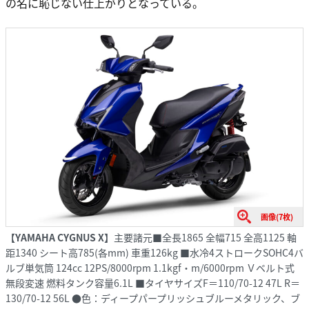
の名に恥じない仕上がりとなっている。
画像(7枚)
【YAMAHA CYGNUS X】
主要諸元■全長1865 全幅715 全高1125 軸
距1340 シート高785(各mm) 車重126kg ■水冷4ストロークSOHC4バ
ルブ単気筒 124cc 12PS/8000rpm 1.1kgf・m/6000rpm Ｖベルト式
無段変速 燃料タンク容量6.1L ■タイヤサイズF＝110/70-12 47L R＝
130/70-12 56L ●色：ディープパープリッシュブルーメタリック、ブ