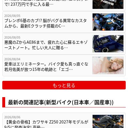
で! 237万円で手に入る最…
2026/08/05
ブレンボ6基のカブ!? 脳がバグる異常なカスタ
ムから、最新Eクラッチ搭載のC…
2026/08/05
悪魔のZからAE86まで、疲れた心に蘇るエキゾ
ーストノート。忙しい大人に贈る…
2026/08/04
愛車はエリミネーター。バイク愛も真っ直ぐな
若月佑美が放つ15年の軌跡と「エゴ…
もっと見る
最新の関連記事(新型バイク(日本車／国産車))
2026/08/06
【黄金の骨格】カワサキ Z250 2027年モデルが
9/5に発売決定! 高級…