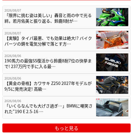
2026/08/07
「限界に挑む姿は美しい」轟音と雨の中で光る
絆。若月佑美と振り返る、鈴鹿8耐が…
2026/08/07
【実験】タイパ最悪、でも効果は絶大!? バイク
パーツの錆を電気分解で落とす方…
2026/08/06
190馬力の最強SS復活から鈴鹿8耐7位の快挙ま
で! 237万円で手に入る最…
2026/08/06
【黄金の骨格】カワサキ Z250 2027年モデルが
9/5に発売決定! 高級…
2026/08/06
「いくらなんでも大げさ過ぎ…」BMWに嘲笑さ
れた“190 E 2.5-16 …
もっと見る