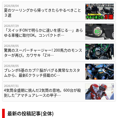
2026/08/04
夏のツーリングから帰ってきたらやるべきこと
３選
2026/07/29
「スイッチONで明らかに違いを感じる…」あら
ゆる車種に取付OK。コンパクトボ…
2026/08/05
驚異のスーパーチャージャー! 200馬力のモンス
ターが再び。カワサキ「Z H…
2026/08/05
ブレンボ6基のカブ!? 脳がバグる異常なカスタ
ムから、最新Eクラッチ搭載のC…
2026/07/31
4気筒全盛期に挑んだ2気筒の意地。600台が殺
到した”アマチュアレースの甲子…
最新の投稿記事(全体)