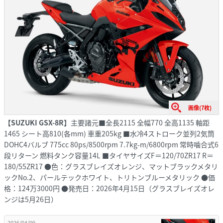
画像(7枚)
【SUZUKI GSX-8R】
主要諸元■全長2115 全幅770 全高1135 軸距
1465 シート高810(各mm) 車重205kg ■水冷4ストローク並列2気筒
DOHC4バルブ 775cc 80ps/8500rpm 7.7kg-m/6800rpm 常時噛合式6
段リターン 燃料タンク容量14L ■タイヤサイズF＝120/70ZR17 R＝
180/55ZR17 ●色：グラスブレイズオレンジ、マットブラックメタリ
ックNo.2、パールテックホワイト、トリトンブルーメタリック ●価
格：124万3000円 ●発売日：2026年4月15日（グラスブレイズオレ
ンジは5月26日）
2026/04/09