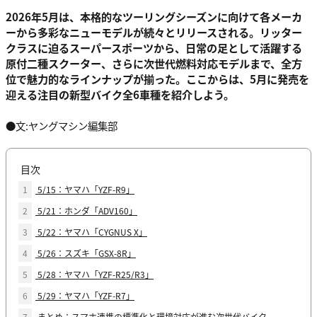
2026年5月は、本格的なツーリングシーズンに向けて各メーカ
ーから多彩なニューモデルが続々とリリースされる。リッター
クラスに迫るスーパースポーツから、日常の足として活躍する
原付二種スクーター、さらに次世代燃料対応モデルまで、全方
位で魅力的なラインナップが揃った。ここからは、5月に発売を
迎える注目の新型バイク全6車種を紹介しよう。
●文:ヤングマシン編集部
目次
1
5/15：ヤマハ「YZF-R9」
2
5/21：ホンダ「ADV160」
3
5/22：ヤマハ「CYGNUS X」
4
5/26：スズキ「GSX-8R」
5
5/28：ヤマハ「YZF-R25/R3」
6
5/29：ヤマハ「YZF-R7」
7
まとめ：スマホ連携の標準化と環境対応が進む次世代バイク