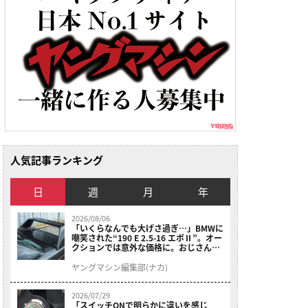
人気記事ランキング
日
週
月
年
2026/08/06
「いくらなんでも大げさ過ぎ…」BMWに
嘲笑された“190 E 2.5-16 エボⅡ”。オー
クションでは意外な価格に。おじさん達
が少年だった頃の憧れのクルマを深堀り
ヤングマシン編集部(ナカ)
2026/07/29
「スイッチONで明らかに違いを感じ