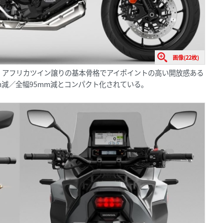
画像(22枚)
、アフリカツイン譲りの基本骨格でアイポイントの高い開放感ある
m減／全幅95mm減とコンパクト化されている。