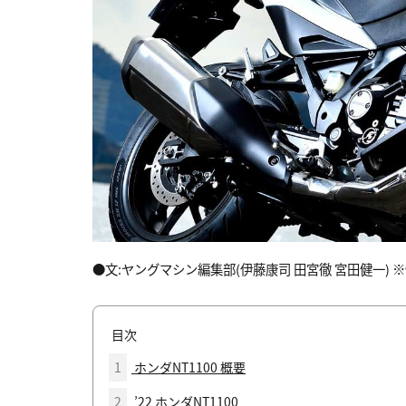
●文:ヤングマシン編集部(伊藤康司 田宮徹 宮田健一) ※情
目次
1
ホンダNT1100 概要
2
’22 ホンダNT1100