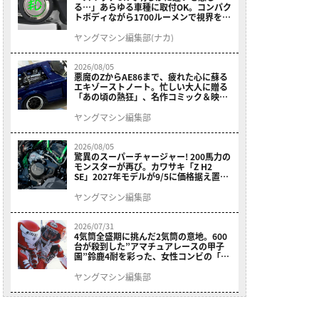
る…」あらゆる車種に取付OK。コンパク
トボディながら1700ルーメンで視界を確
保する［デイトナ・LEDフォグランプユ
ニット プレシャスレイ スモール］
ヤングマシン編集部(ナカ)
2026/08/05
悪魔のZからAE86まで、疲れた心に蘇る
エキゾーストノート。忙しい大人に贈る
「あの頃の熱狂」、名作コミック＆映画
の愛機たちが東京駅地下に期間限定で集
結！
ヤングマシン編集部
2026/08/05
驚異のスーパーチャージャー! 200馬力の
モンスターが再び。カワサキ「Z H2
SE」2027年モデルが9/5に価格据え置き
で発売
ヤングマシン編集部
2026/07/31
4気筒全盛期に挑んだ2気筒の意地。600
台が殺到した”アマチュアレースの甲子
園”鈴鹿4耐を彩った、女性コンビの「ス
ズキGSX400E」が特別展示開始
ヤングマシン編集部