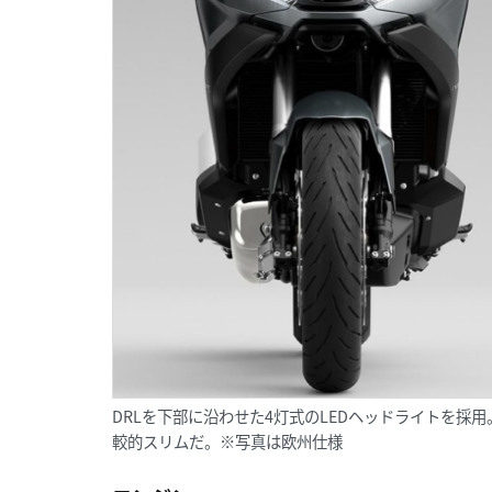
DRLを下部に沿わせた4灯式のLEDヘッドライトを採
較的スリムだ。※写真は欧州仕様