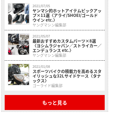
2021/07/05
ヤンマシ的ホットアイテムピックアッ
プ×11選〈アライ/SHOEI/ゴールド
ウイン etc.〉
ヤングマシン編集部
2021/05/07
最新おすすめカスタムパーツ×8選
〈ヨシムラジャパン／ストライカー／
エンデュランス etc.〉
ヤングマシン編集部
2021/01/08
スポーツバイクの積載力を高めるスタ
イリッシュな32Lサイドケース〈タナ
ックス〉
ゴーライド編集部
もっと見る