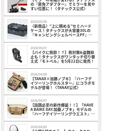
の『直角アダプター』でミラーを見や
すい位置に！〈タナックス公式〉
2026/05/08
〈新商品〉”上に積める”セミハード
ケース！タナックスが大容量30Lの
『キャンピングシェルベースPF』を5
月22日に発売！
2026/05/07
【バイクに熊鈴！？】熊対策&盗難抑
止も！タナックスがワンタッチ切り替
え式『モトベル』を5月22日に発売！
2026/04/08
【TANAX×加藤ノブキ】『ハーフデ
イツーリングホルスター』にコラボモ
デルが登場！〈TANAX公式〉
2026/04/07
【話題必至の新作爆誕！！】「HAVE
A BAIKE DAY.加藤ノブキ」モデルの
『ハーフデイツーリングウエスト』が
タナックスから登場！!〈TANAX公
式〉
2026/04/09