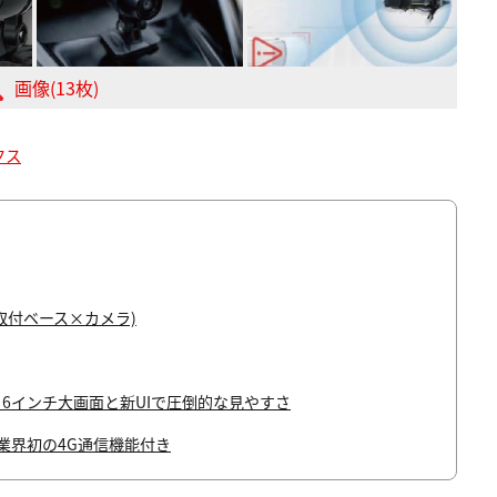
画像(13枚)
クス
取付ベース×カメラ)
29)：6インチ大画面と新UIで圧倒的な見やすさ
0)：業界初の4G通信機能付き