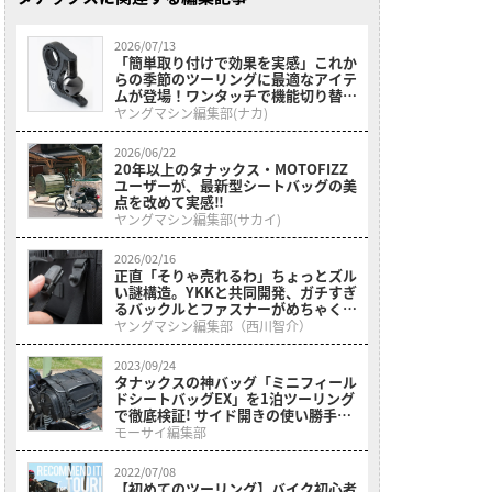
2026/07/13
「簡単取り付けで効果を実感」これか
らの季節のツーリングに最適なアイテ
ムが登場！ワンタッチで機能切り替え
も可能！［タナックス・モトベル］を
ヤングマシン編集部(ナカ)
紹介！
2026/06/22
20年以上のタナックス・MOTOFIZZ
ユーザーが、最新型シートバッグの美
点を改めて実感‼
ヤングマシン編集部(サカイ)
2026/02/16
正直「そりゃ売れるわ」ちょっとズル
い謎構造。YKKと共同開発、ガチすぎ
るバックルとファスナーがめちゃくち
ゃ優秀でヤバい
ヤングマシン編集部（西川智介）
2023/09/24
タナックスの神バッグ「ミニフィール
ドシートバッグEX」を1泊ツーリング
で徹底検証! サイド開きの使い勝手
は!?
モーサイ編集部
2022/07/08
【初めてのツーリング】バイク初心者