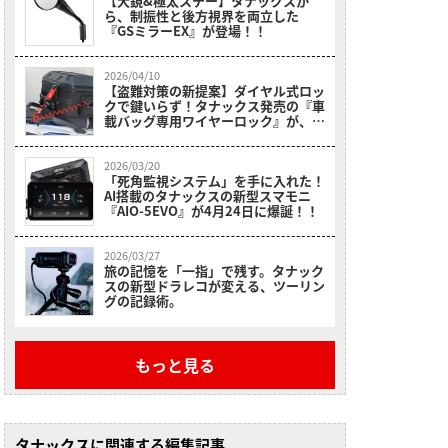
【大鏡&極太ステー】タナックスか
ら、制振性と後方視界を両立した
『GSミラーEX』が登場！！
2026/04/10
【盗難対策の新提案】ダイヤル式ロッ
クで鍵いらず！タナックス発売の『車
載バッグ専用ワイヤーロック』が、ツ
ーリングの安心感を底上げ！！
2026/03/20
「死角監視システム」を手に入れた！
AI搭載のタナックスの新型スマモニ
『AIO-5EVO』が4月24日に爆誕！！
2026/03/27
旅の記憶を「一指」で残す。タナック
スの新型ドラレコが変える、ツーリン
グの記録術。
もっと見る
タナックスに関連する編集記事