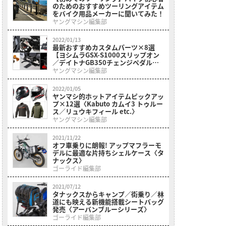
のためのおすすめツーリングアイテム
をバイク用品メーカーに聞いてみた！
ヤングマシン編集部
2022/01/13
最新おすすめカスタムパーツ×8選
【ヨシムラGSX-S1000スリップオン
／デイトナGB350チェンジペダルキ
ットetc.】
ヤングマシン編集部
2022/01/05
ヤンマシ的ホットアイテムピックアッ
プ×12選〈Kabuto カムイ3 トゥルー
ス／リュウキフィール etc.〉
ヤングマシン編集部
2021/11/22
オフ車乗りに朗報! アップマフラーモ
デルに最適な片持ちシェルケース〈タ
ナックス〉
ゴーライド編集部
2021/07/12
タナックスからキャンプ／街乗り／林
道にも映える新機能搭載シートバッグ
発売〈アーバンブルーシリーズ〉
ゴーライド編集部