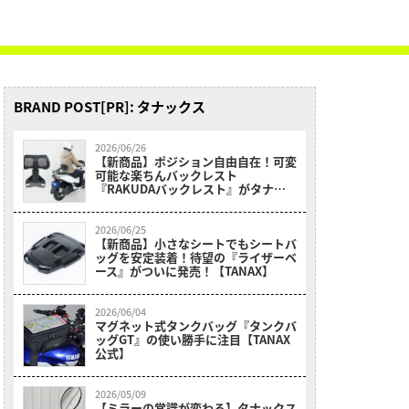
BRAND POST[PR]: タナックス
2026/06/26
【新商品】ポジション自由自在！可変
可能な楽ちんバックレスト
『RAKUDAバックレスト』がタナッ
クスから登場！【TANAX】
2026/06/25
【新商品】小さなシートでもシートバ
ッグを安定装着！待望の『ライザーベ
ース』がついに発売！【TANAX】
2026/06/04
マグネット式タンクバッグ『タンクバ
ッグGT』の使い勝手に注目【TANAX
公式】
2026/05/09
【ミラーの常識が変わる】タナックス