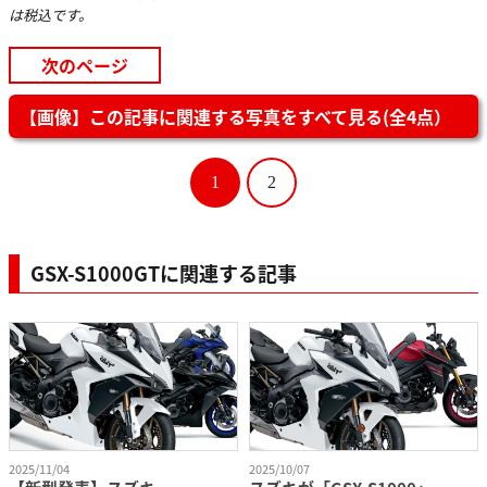
は税込です。
1速
2.562
次のページ
2速
2.052
3速
1.714
【画像】この記事に関連する写真をすべて見る(全4点）
変速比
4速
1.500
1
2
5速
1.360
6速
1.269
GSX-S1000GTに関連する記事
減速比（1次 / 2次）
1.553 / 2.588
フレーム形式
ダイヤモンド
キャスター / トレール
25°/ 100mm
油圧式ダブルディスク（ABS） / 油圧式
ブレーキ形式（前 / 後）
シングルディスク（ABS）
120/70ZR17M/C（58W） /
2025/11/04
2025/10/07
タイヤサイズ（前 / 後）
190/50ZR17M/C（73W）