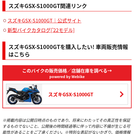
スズキGSX-S1000GT関連リンク
内径×行程 / 圧縮比
73.4mm × 59.0mm / 12.2
スズキGSX-S1000GT｜公式サイト
最高出力※5
110kW〈150PS〉 / 11,000rpm
新型バイクカタログ[’22モデル]
最大トルク※5
105N・m〈10.7kgf・m〉 / 9,250rpm
スズキGSX-S1000GTを購入したい! 車両販売情報
燃料供給装置
フューエルインジェクションシステム
はこちら
始動方式
セルフ式
点火方式
このバイクの販売価格
フルトランジスタ式
／店舗在庫を調べる→
powered by Webike
潤滑方式
圧送式
潤滑油容量
スズキGSX-S1000GT
3.4L
燃料タンク容量
19L
クラッチ形式
湿式多板コイルスプリング
※掲載内容は公開日時点のものであり、将来にわたってその真正性を保証
するものでないこと、公開後の時間経過等に伴って内容に不備が生じる可
変速機形式
常時噛合式6段リターン
能性があることをご了承ください。※特別な表記がないかぎり、価格情報