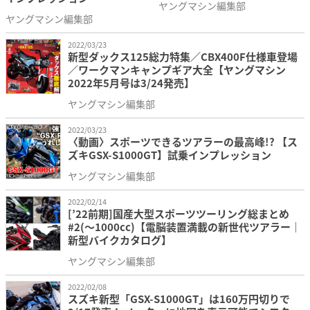
ヤングマシン編集部
ヤングマシン編集部
2022/03/23
新型ダックス125総力特集／CBX400F仕様車登場
／ワークマンキャンプギア大全【ヤングマシン
2022年5月号は3/24発売】
ヤングマシン編集部
2022/03/23
〈動画〉スポーツできるツアラーの最高峰!? 【ス
ズキGSX-S1000GT】試乗インプレッション
ヤングマシン編集部
2022/02/14
[’22前期]国産大型スポーツツーリング総まとめ
#2(〜1000cc)【電脳装置満載の新世代ツアラー｜
新型バイクカタログ】
ヤングマシン編集部
2022/02/08
スズキ新型「GSX-S1000GT」は160万円切りで