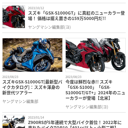
2023/10/12
スズキ「GSX-S1000GT」に真紅のニューカラー登
場！ 価格は据え置きの159万5000円だ!!
ヤングマシン編集部(ヨ)
2023/08/23
2023/08/23
スズキGSX-S1000GT[最新型バ
今度は鮮烈な赤!! スズキ
イクカタログ]：スズキ渾身の
「GSX-S1000」「GSX-
新世代ツアラー
S1000GT/GT+」2024年のニュ
ーカラーが登場【北米】
ヤングマシン編集部
ヤングマシン編集部(ヨ)
2023/01/14
Z900RSが5年連続で大型バイク首位！ 2022年に
売れたバイクTOP10【401cc以上・小型二輪】