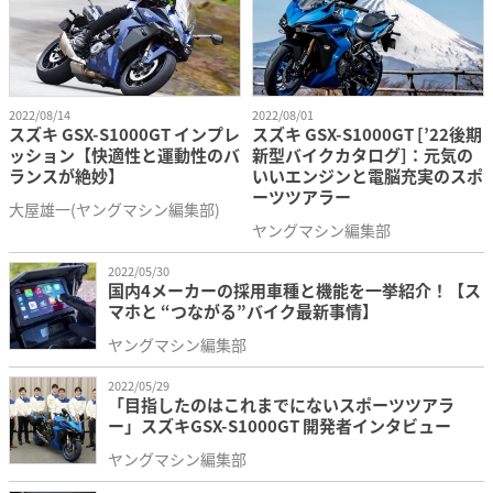
2022/08/14
2022/08/01
スズキ GSX-S1000GT インプレ
スズキ GSX-S1000GT [’22後期
ッション【快適性と運動性のバ
新型バイクカタログ]：元気の
ランスが絶妙】
いいエンジンと電脳充実のスポ
ーツツアラー
大屋雄一(ヤングマシン編集部)
ヤングマシン編集部
2022/05/30
国内4メーカーの採用車種と機能を一挙紹介！【ス
マホと “つながる”バイク最新事情】
ヤングマシン編集部
2022/05/29
「目指したのはこれまでにないスポーツツアラ
ー」スズキGSX-S1000GT 開発者インタビュー
ヤングマシン編集部