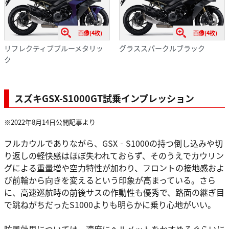
画像(4枚)
画像(4枚)
リフレクティブブルーメタリッ
グラススパークルブラック
ク
スズキGSX-S1000GT試乗インプレッション
※2022年8月14日公開記事より
フルカウルでありながら、GSX‐S1000の持つ倒し込みや切
り返しの軽快感はほぼ失われておらず、そのうえでカウリン
グによる重量増や空力特性が加わり、フロントの接地感およ
び前輪から向きを変えるという印象が高まっている。さら
に、高速巡航時の前後サスの作動性も優秀で、路面の継ぎ目
で跳ねがちだったS1000よりも明らかに乗り心地がいい。
防風効果については、適度にヘルメットをかすめるぐらいに