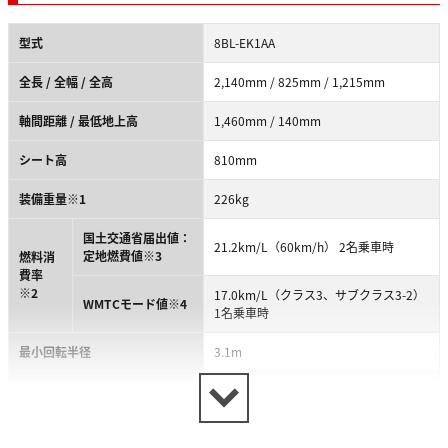
型式
8BL-EK1AA
全長 / 全幅 / 全高
2,140mm / 825mm / 1,215mm
軸間距離 / 最低地上高
1,460mm / 140mm
シート高
810mm
装備重量※1
226kg
国土交通省届出値：
21.2km/L（60km/h） 2名乗車時
定地燃費値※3
燃料消
費率
※2
17.0km/L（クラス3、サブクラス3-2）
WMTCモード値※4
1名乗車時
最小回転半径
3.1m
DTB1・水冷・4サイクル・直列4気筒 /
エンジン型式 / 弁方式
DOHC・4バルブ
3
総排気量
998cm