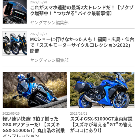
2022/05/28
これがスマホ連動の最新2大トレンドだ！【ゾクゾ
ク増殖中！ “つながる”バイク最新事情】
ヤングマシン編集部
2022/05/27
MCショーに行けなかった人も！ 福岡・広島・仙台
で「スズキモーターサイクルコレクション2022」
開催
ヤングマシン編集部
2022/05/26
2022/05/01
軽い速い快適! 3拍子揃った
スズキGSX-S1000GT車両解説
GSX-Rツアラーだ! 【スズキ
【スズキが考える”GT”の答え
GSX-S1000GT】丸山浩の試乗
がココにあり!】
インプレッション