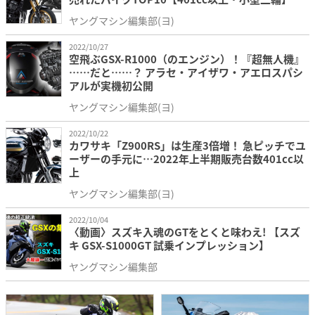
ヤングマシン編集部(ヨ)
2022/10/27
空飛ぶGSX-R1000（のエンジン）！『超無人機』
……だと……？ アラセ・アイザワ・アエロスパシ
アルが実機初公開
ヤングマシン編集部(ヨ)
2022/10/22
カワサキ「Z900RS」は生産3倍増！ 急ピッチでユ
ーザーの手元に…2022年上半期販売台数401cc以
上
ヤングマシン編集部(ヨ)
2022/10/04
〈動画〉スズキ入魂のGTをとくと味わえ! 【スズ
キ GSX-S1000GT 試乗インプレッション】
ヤングマシン編集部