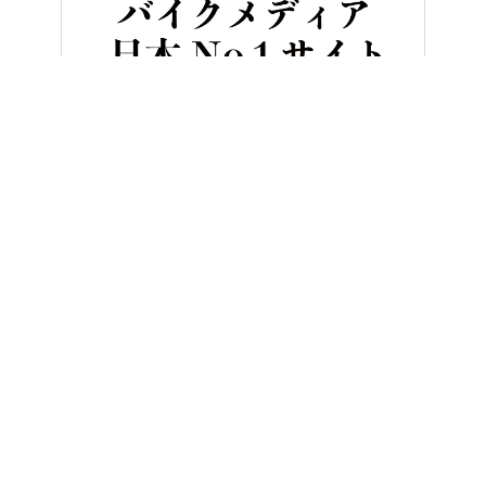
HOME
バイク／オートバイ［新車］
スズキGSX-S1000GT[
ヤングマシンとは？
ご利用案内
執筆／編集メンバー
プライバシーポリシー
運営会社
お問い合せ
Copyright ©
NAIGAI PUBLISHING CO.,LTD.
All rights reserved.