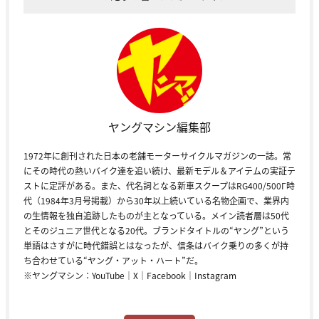
ヤングマシン編集部
1972年に創刊された日本の老舗モーターサイクルマガジンの一誌。常
にその時代の熱いバイク達を追い続け、最新モデル＆アイテムの実証テ
ストに定評がある。また、代名詞となる新車スクープはRG400/500Γ時
代（1984年3月号掲載）から30年以上続いている名物企画で、業界内
の生情報を独自追跡したものが主となっている。メイン読者層は50代
とそのジュニア世代となる20代。ブランドタイトルの“ヤング”という
単語はさすがに時代錯誤とはなったが、信条はバイク乗りの多くが持
ち合わせている“ヤング・アット・ハート”だ。
※ヤングマシン：
YouTube
｜
X
｜
Facebook
｜
Instagram