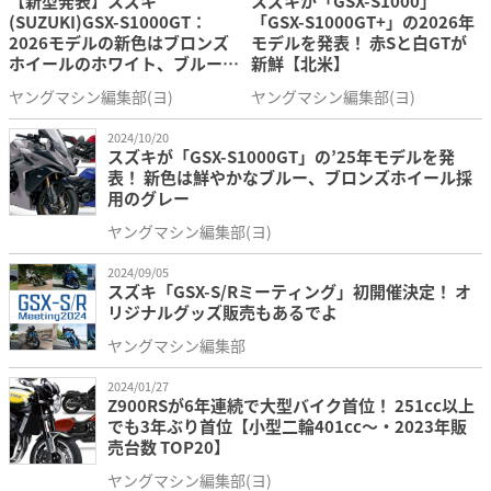
【新型発表】スズキ
スズキが「GSX-S1000」
(SUZUKI)GSX-S1000GT：
「GSX-S1000GT+」の2026年
舵取り角左右
31°
2026モデルの新色はブロンズ
モデルを発表！ 赤Sと白GTが
ホイールのホワイト、ブルーホ
新鮮【北米】
イールのブラックだ！
乗車定員
2名
ヤングマシン編集部(ヨ)
ヤングマシン編集部(ヨ)
平成32年（令和2年）国内排出ガス規制
排出ガス基準
2024/10/20
に対応
スズキが「GSX-S1000GT」の’25年モデルを発
表！ 新色は鮮やかなブルー、ブロンズホイール採
用のグレー
ヤングマシン編集部(ヨ)
2024/09/05
スズキ「GSX-S/Rミーティング」初開催決定！ オ
リジナルグッズ販売もあるでよ
ヤングマシン編集部
2024/01/27
Z900RSが6年連続で大型バイク首位！ 251cc以上
でも3年ぶり首位【小型二輪401cc～・2023年販
売台数 TOP20】
ヤングマシン編集部(ヨ)