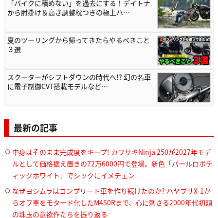
「バイクに積めない」を過去にする！デイトナ
から肘掛け＆高さ調整枕つきの極上ハ…
夏のツーリングから帰ってきたらやるべきこと
３選
スクーターがシフトダウンの時代へ!? 幻の名車
に電子制御CVT搭載モデルなど…
最新の記事
中身はそのまま完成度をキープ! カワサキNinja 250が2027年モデ
ルとして価格据え置きの72万6000円で登場。新色「パールロボテ
ィックホワイト」でシックにイメチェン
なぜヨシムラはコンプリート車を作り続けたのか? ハヤブサX-1か
らオフ車をモタード化したM450Rまで、心に刺さる2000年代初頭
の珠玉の意欲作たちを振り返る