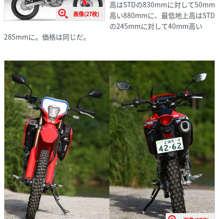
高はSTDの830mmに対して50mm
画像(27枚)
高い880mmに、最低地上高はSTD
の245mmに対して40mm高い
285mmに。価格は同じだ。