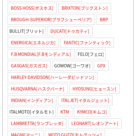
BOSS HOSS[ボスホス]
BRIXTON[ブリクストン]
BROUGH-SUPERIOR[ブラフシューペリア]
BRP
BULLIT[ブリット]
DUCATI[ドゥカティ]
ENERGICA[エネルジカ]
FANTIC[ファンティック]
F.B MONDIAL[F.Bモンディアル]
FELO[フェロ]
GASGAS[ガスガス]
GOWOW[ゴーワオ]
GPX
HARLEY-DAVIDSON[ハーレーダビッドソン]
HUSQVARNA[ハスクバーナ]
HYOSUNG[ヒョースン]
INDIAN[インディアン]
ITALJET[イタルジェット]
ITALMOTO[イタルモト]
KTM
KYMCO[キムコ]
LAMBRETTA[ランブレッタ]
LEONART[レオンアート]
MAGNI[マーニ]
MOTO GUZZI[モトグッツィ]