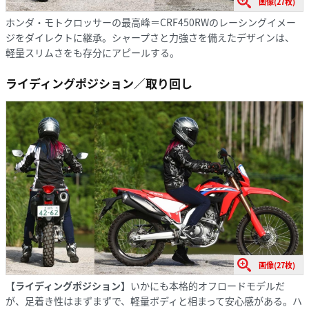
画像(27枚)
ホンダ・モトクロッサーの最高峰＝CRF450RWのレーシングイメー
ジをダイレクトに継承。シャープさと力強さを備えたデザインは、
軽量スリムさをも存分にアピールする。
ライディングポジション／取り回し
画像(27枚)
【ライディングポジション】
いかにも本格的オフロードモデルだ
が、足着き性はまずまずで、軽量ボディと相まって安心感がある。ハ