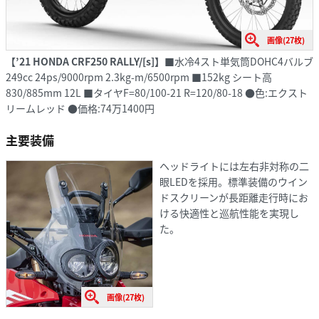
画像(27枚)
【’21 HONDA CRF250 RALLY/[s]】
■水冷4スト単気筒DOHC4バルブ
249cc 24ps/9000rpm 2.3kg-m/6500rpm ■152kg シート高
830/885mm 12L ■タイヤF=80/100-21 R=120/80-18 ●色:エクスト
リームレッド ●価格:74万1400円
主要装備
ヘッドライトには左右非対称の二
眼LEDを採用。標準装備のウイン
ドスクリーンが長距離走行時にお
ける快適性と巡航性能を実現し
た。
画像(27枚)