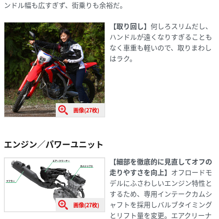
ンドル幅も広すぎず、街乗りも余裕だ。
【取り回し】
何しろスリムだし、
ハンドルが遠くなりすぎることも
なく車重も軽いので、取りまわし
はラク。
画像(27枚)
エンジン／パワーユニット
【細部を徹底的に見直してオフの
走りやすさを向上】
オフロードモ
デルにふさわしいエンジン特性と
するため、専用インテークカムシ
ャフトを採用しバルブタイミング
画像(27枚)
とリフト量を変更。エアクリーナ