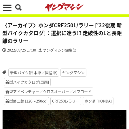
〈アーカイブ〉ホンダCRF250L/ラリー [’22後期 新
型バイクカタログ]：選択に迷う!? 走破性のLと長距
離のラリー
2022/09/25 17:30
ヤングマシン編集部
新型バイク(日本車／国産車)
ヤングマシン
新型バイクカタログ[車両]
新型アドベンチャー／クロスオーバー／オフロード
新型軽二輪 [126〜250cc]
CRF250L/ラリー
ホンダ [HONDA]