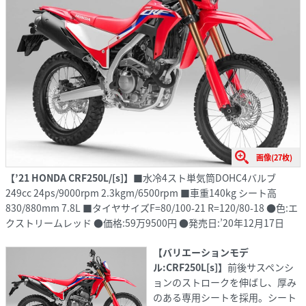
画像(27枚)
【’21 HONDA CRF250L/[s]】
■水冷4スト単気筒DOHC4バルブ
249cc 24ps/9000rpm 2.3kgm/6500rpm ■車重140kg シート高
830/880mm 7.8L ■タイヤサイズF=80/100-21 R=120/80-18 ●色:エ
クストリームレッド ●価格:59万9500円 ●発売日:’20年12月17日
【バリエーションモデ
ル:CRF250L[s]】
前後サスペンシ
ョンのストロークを伸ばし、厚み
のある専用シートを採用。シート