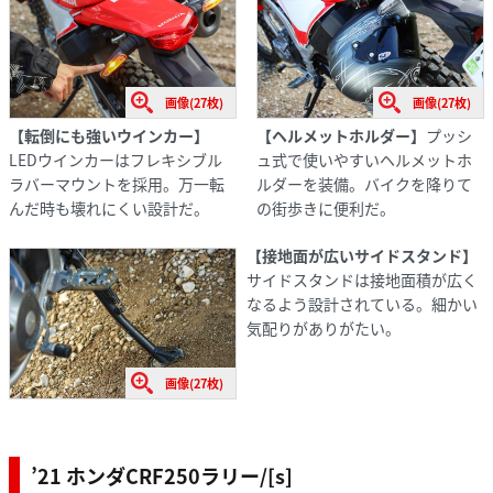
画像(27枚)
画像(27枚)
【転倒にも強いウインカー】
【ヘルメットホルダー】
プッシ
LEDウインカーはフレキシブル
ュ式で使いやすいヘルメットホ
ラバーマウントを採用。万一転
ルダーを装備。バイクを降りて
んだ時も壊れにくい設計だ。
の街歩きに便利だ。
【接地面が広いサイドスタンド】
サイドスタンドは接地面積が広く
なるよう設計されている。細かい
気配りがありがたい。
画像(27枚)
’21 ホンダCRF250ラリー/[s]