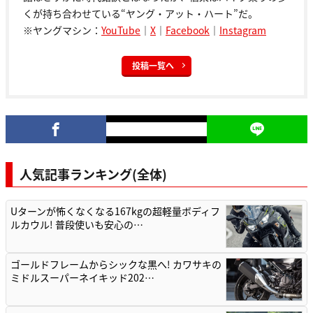
くが持ち合わせている“ヤング・アット・ハート”だ。
※ヤングマシン：
YouTube
｜
X
｜
Facebook
｜
Instagram
投稿一覧へ
人気記事ランキング(全体)
Uターンが怖くなくなる167kgの超軽量ボディフ
ルカウル! 普段使いも安心の…
ゴールドフレームからシックな黒へ! カワサキの
ミドルスーパーネイキッド202…