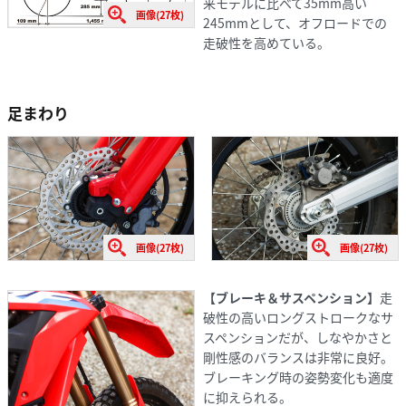
来モデルに比べて35mm高い
画像(27枚)
245mmとして、オフロードでの
走破性を高めている。
足まわり
画像(27枚)
画像(27枚)
【ブレーキ＆サスペンション】
走
破性の高いロングストロークなサ
スペンションだが、しなやかさと
剛性感のバランスは非常に良好。
ブレーキング時の姿勢変化も適度
に抑えられる。