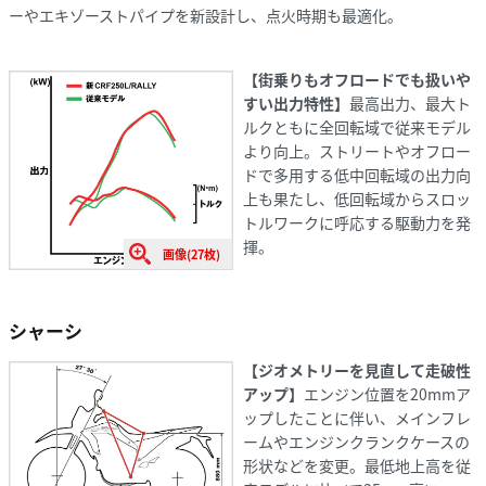
ーやエキゾーストパイプを新設計し、点火時期も最適化。
【街乗りもオフロードでも扱いや
すい出力特性】
最高出力、最大ト
ルクともに全回転域で従来モデル
より向上。ストリートやオフロー
ドで多用する低中回転域の出力向
上も果たし、低回転域からスロッ
トルワークに呼応する駆動力を発
揮。
画像(27枚)
シャーシ
【ジオメトリーを見直して走破性
アップ】
エンジン位置を20mmア
ップしたことに伴い、メインフレ
ームやエンジンクランクケースの
形状などを変更。最低地上高を従