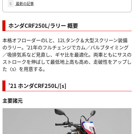
5
最新の記事
ホンダCRF250L/ラリー 概要
本格オフローダーのLと、12Lタンク＆大型スクリーン装備
のラリー。’21年のフルチェンジでカム／バルブタイミング
／吸排気系など見直し、ギヤ比を最適化。両車ともにサスの
ストロークを伸ばして最低地上高も高め、走破性をアップし
た〈s〉を用意する。
’21 ホンダCRF250L/[s]
主要諸元