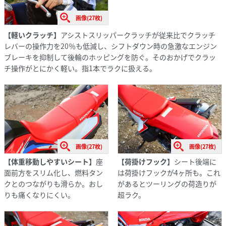
画像(27枚)
【軽いクラッチ】
アシストスリッパークラッチが従来比でクラッチ
レバーの操作力を20％も低減し、シフトダウン時の急激なエンジン
ブレーキを抑制して後輪のホッピングを防ぐ。そのおかげでクラッ
チ操作がとにかく軽い。指1本でラクに扱える。
画像(27枚)
画像(27枚)
【体重移動しやすいシート】
座
【荷掛けフック】
シート後端に
面前方をスリム化し、燃料タン
は荷掛けフックが4ヶ所も。これ
クとのつながりも滑らか。おし
があるとツーリングの荷造りが
りも痛くなりにくい。
超ラク。