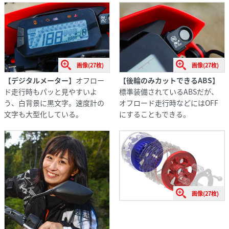
画像(27枚)
画像(27枚)
【デジタルメーター】
オフロー
【後輪のみカットできるABS】
ド走行時もパッと見やすいよ
標準装備されているABSだが、
う、白背景に黒文字。速度計の
オフロード走行時などにはOFF
文字も大型化している。
にすることもできる。
画像(27枚)