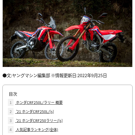
●文:ヤングマシン編集部 ※情報更新日:2022年9月25日
目次
1
ホンダCRF250L/ラリー 概要
2
’21 ホンダCRF250L/[s]
3
’21 ホンダCRF250ラリー/[s]
4
人気記事ランキング(全体)