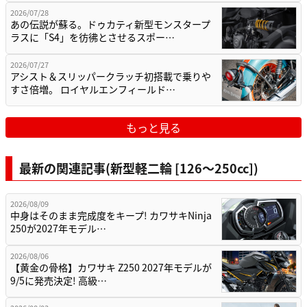
2026/07/28
あの伝説が蘇る。ドゥカティ新型モンスタープ
ラスに「S4」を彷彿とさせるスポー…
2026/07/27
アシスト＆スリッパークラッチ初搭載で乗りや
すさ倍増。 ロイヤルエンフィールド…
もっと見る
最新の関連記事(新型軽二輪 [126〜250cc])
2026/08/09
中身はそのまま完成度をキープ! カワサキNinja
250が2027年モデル…
2026/08/06
【黄金の骨格】カワサキ Z250 2027年モデルが
9/5に発売決定! 高級…