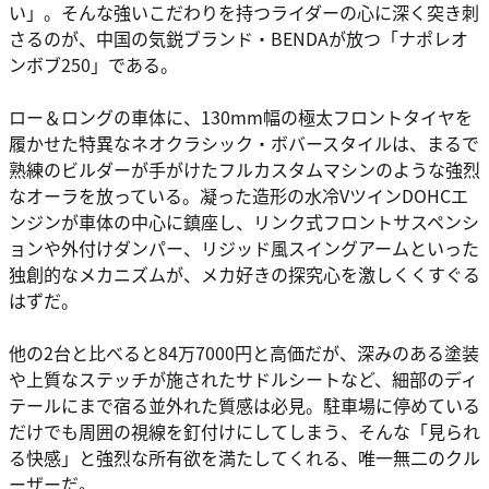
い」。そんな強いこだわりを持つライダーの心に深く突き刺
さるのが、中国の気鋭ブランド・BENDAが放つ「ナポレオ
ンボブ250」である。
ロー＆ロングの車体に、130mm幅の極太フロントタイヤを
履かせた特異なネオクラシック・ボバースタイルは、まるで
熟練のビルダーが手がけたフルカスタムマシンのような強烈
なオーラを放っている。凝った造形の水冷VツインDOHCエ
ンジンが車体の中心に鎮座し、リンク式フロントサスペンシ
ョンや外付けダンパー、リジッド風スイングアームといった
独創的なメカニズムが、メカ好きの探究心を激しくくすぐる
はずだ。
他の2台と比べると84万7000円と高価だが、深みのある塗装
や上質なステッチが施されたサドルシートなど、細部のディ
テールにまで宿る並外れた質感は必見。駐車場に停めている
だけでも周囲の視線を釘付けにしてしまう、そんな「見られ
る快感」と強烈な所有欲を満たしてくれる、唯一無二のクル
ーザーだ。