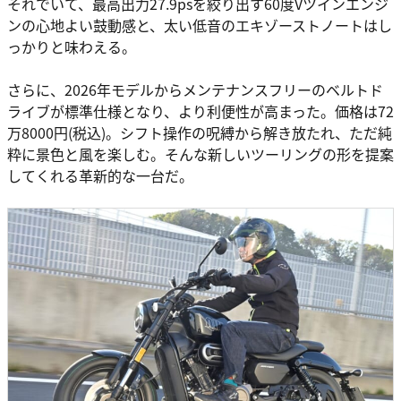
それでいて、最高出力27.9psを絞り出す60度Vツインエンジ
ンの心地よい鼓動感と、太い低音のエキゾーストノートはし
っかりと味わえる。
さらに、2026年モデルからメンテナンスフリーのベルトド
ライブが標準仕様となり、より利便性が高まった。価格は72
万8000円(税込)。シフト操作の呪縛から解き放たれ、ただ純
粋に景色と風を楽しむ。そんな新しいツーリングの形を提案
してくれる革新的な一台だ。