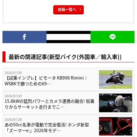
投稿一覧へ
最新の関連記事(新型バイク(外国車／輸入車))
2026/07/30
【試乗インプレ】ビモータ KB998 Rimini｜
WSBKで勝つための69…
2026/07/29
15.8kWの猛烈パワーとカメラ連携の融合! 街乗
りからサーキット走行までこ…
2026/07/28
あの50cc名車が電動で完全復活! ホンダ新型
「ズーマーe:」2026年モデ…