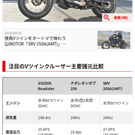
画像(4枚)
2026/04/10
狭角Vツインをオートマで味わう
QJMOTOR「SRV 250A(AMT)」…
注目のVツインクルーザー主要諸元比較
GV250X
ナポレオンボブ
SRV
Roadster
250
250A(AMT)
水冷60°Vツイン
水冷V型2気筒
エンジン
水冷60°Vツイン
SOHC
DOHC
排気量
248.4cc
249cc
249cc
25.6PS
27.9PS
最高出力
25.8ps
(18.8kW)
(20.5kW)