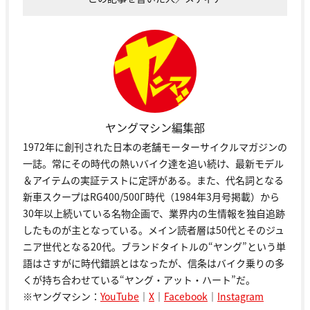
ヤングマシン編集部
1972年に創刊された日本の老舗モーターサイクルマガジンの
一誌。常にその時代の熱いバイク達を追い続け、最新モデル
＆アイテムの実証テストに定評がある。また、代名詞となる
新車スクープはRG400/500Γ時代（1984年3月号掲載）から
30年以上続いている名物企画で、業界内の生情報を独自追跡
したものが主となっている。メイン読者層は50代とそのジュ
ニア世代となる20代。ブランドタイトルの“ヤング”という単
語はさすがに時代錯誤とはなったが、信条はバイク乗りの多
くが持ち合わせている“ヤング・アット・ハート”だ。
※ヤングマシン：
YouTube
｜
X
｜
Facebook
｜
Instagram