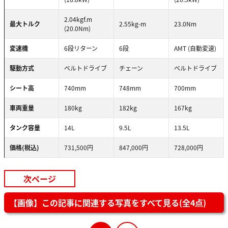
2.04kgf.m
最大トルク
2.55kg-m
23.0Nm
(20.0Nm)
変速機
6段リターン
6段
AMT (自動変速)
駆動方式
ベルトドライブ
チェーン
ベルトドライブ
シート高
740mm
748mm
700mm
車両重量
180kg
182kg
167kg
タンク容量
14L
9.5L
13.5L
価格(税込)
731,500円
847,000円
728,000円
次ページ
【画像】この記事に関連する写真をすべて見る(全4点)