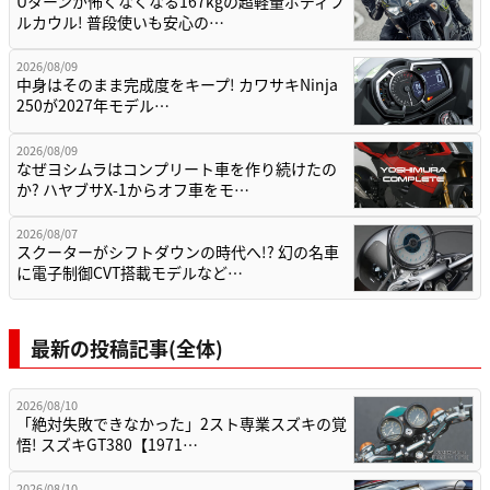
Uターンが怖くなくなる167kgの超軽量ボディフ
ルカウル! 普段使いも安心の…
2026/08/09
中身はそのまま完成度をキープ! カワサキNinja
250が2027年モデル…
2026/08/09
なぜヨシムラはコンプリート車を作り続けたの
か? ハヤブサX-1からオフ車をモ…
2026/08/07
スクーターがシフトダウンの時代へ!? 幻の名車
に電子制御CVT搭載モデルなど…
最新の投稿記事(全体)
2026/08/10
「絶対失敗できなかった」2スト専業スズキの覚
悟! スズキGT380【1971…
2026/08/10