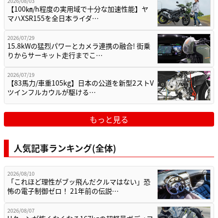
2026/08/03
【100㎞/h程度の実用域で十分な加速性能】ヤ
マハXSR155を全日本ライダ…
2026/07/29
15.8kWの猛烈パワーとカメラ連携の融合! 街乗
りからサーキット走行までこ…
2026/07/19
【83馬力/車重105kg】日本の公道を新型2ストV
ツインフルカウルが駆ける…
もっと見る
人気記事ランキング(全体)
2026/08/10
「これほど理性がブッ飛んだクルマはない」恐
怖の電子制御ゼロ！ 21年前の伝説…
2026/08/07