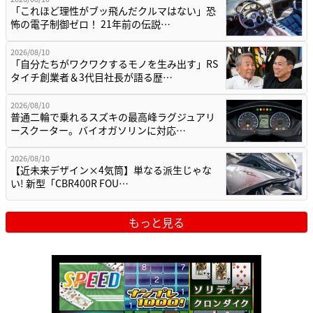
「これほど理性がブッ飛んだクルマはない」恐
怖の電子制御ゼロ！ 21年前の伝説…
2026/08/10
「自分たちがワクワクするモノを生み出す」RS
タイチ創業者＆3代目社長が語る歴…
2026/08/10
普通二輪で乗れるスズキの最高峰ラグジュアリ
ースクーター。バイオガソリンに対応…
2026/08/10
【近未来デザイン×4気筒】単なる派生じゃな
い! 新型「CBR400R FOU…
もっと見る