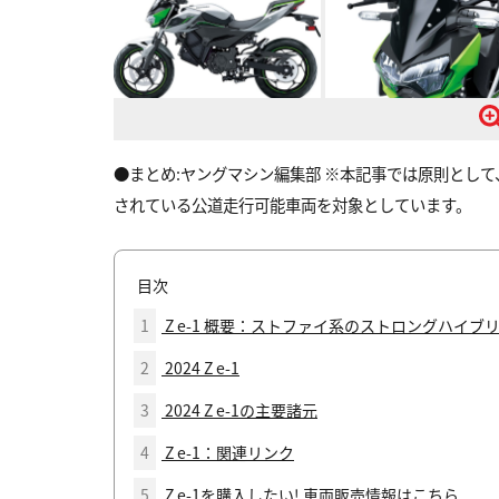
●まとめ:ヤングマシン編集部 ※本記事では原則とし
されている公道走行可能車両を対象としています。
目次
1
Z e-1 概要：ストファイ系のストロングハイブ
2
2024 Z e-1
3
2024 Z e-1の主要諸元
4
Z e-1：関連リンク
5
Z e-1を購入したい! 車両販売情報はこちら