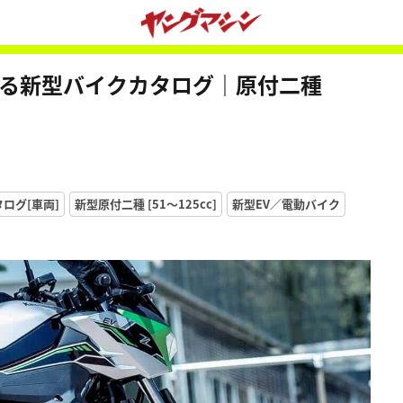
買える新型バイクカタログ｜原付二種
ログ[車両]
新型原付二種 [51〜125cc]
新型EV／電動バイク