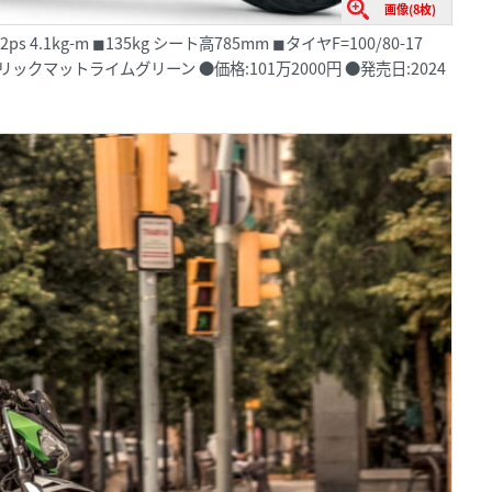
画像(8枚)
s 4.1kg-m ◼︎135kg シート高785mm ◼︎タイヤF=100/80-17
リックマットライムグリーン ●価格:101万2000円 ●発売日:2024