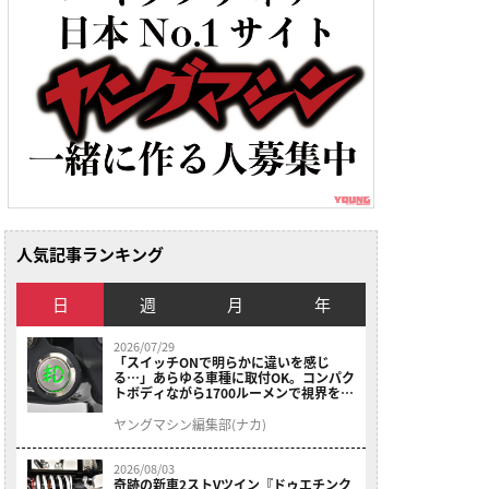
人気記事ランキング
日
週
月
年
2026/07/29
「スイッチONで明らかに違いを感じ
る…」あらゆる車種に取付OK。コンパク
トボディながら1700ルーメンで視界を確
保する［デイトナ・LEDフォグランプユ
ニット プレシャスレイ スモール］
ヤングマシン編集部(ナカ)
2026/08/03
奇跡の新車2ストVツイン『ドゥエチンク