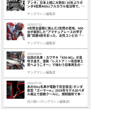
アンタ』日本上陸に大熱狂! 30年ぶりホ
ンダ4気筒400ccフルカウル復活等で、ロ
マン溢れる1ヶ月に【7月ホットなバイク
ニュース振り返り】
ヤングマシン編集部
2026/07/31
4気筒全盛期に挑んだ2気筒の意地。600
台が殺到した”アマチュアレースの甲子
園”鈴鹿4耐を彩った、女性コンビの「ス
ズキGSX400E」が特別展示開始
ヤングマシン編集部
2026/08/04
伝説の名車・カワサキ「650-W1」が息
吹き返す。漫画『レストア！～改造車工
房へようこそ～』で味わう旧車再生のロ
マン
ヤングマシン編集部
2026/07/28
あの50cc名車が電動で完全復活! ホンダ
新型「ズーマーe:」2026年モデルはペダ
ル廃止で超絶クールに。規制緩和で本来
の姿へ【海外】
石川順一(ヤングマシン編集部)