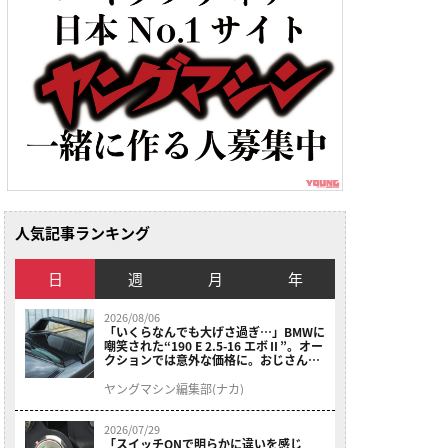
人気記事ランキング
日
週
月
年
2026/08/06
「いくらなんでも大げさ過ぎ…」BMWに
嘲笑された“190 E 2.5-16 エボⅡ”。オー
クションでは意外な価格に。おじさん達
が少年だった頃の憧れのクルマを深堀り
ヤングマシン編集部(ナカ)
2026/07/29
「スイッチONで明らかに違いを感じ