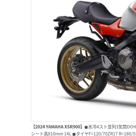
【2024 YAMAHA XSR900】
◼︎水冷4スト並列3気筒DOHC4バル
シート高810mm 14L ◼︎タイヤF=120/70ZR17 R=