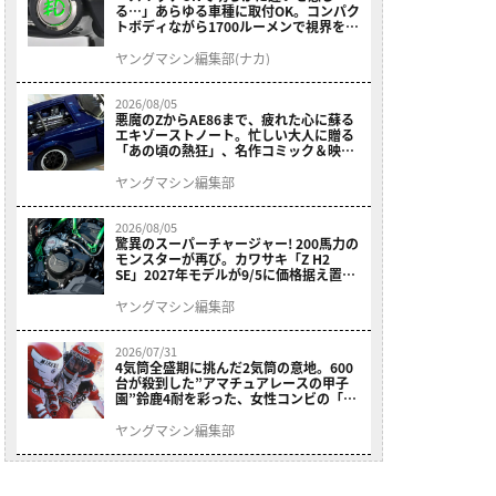
る…」あらゆる車種に取付OK。コンパク
トボディながら1700ルーメンで視界を確
保する［デイトナ・LEDフォグランプユ
ニット プレシャスレイ スモール］
ヤングマシン編集部(ナカ)
2026/08/05
悪魔のZからAE86まで、疲れた心に蘇る
エキゾーストノート。忙しい大人に贈る
「あの頃の熱狂」、名作コミック＆映画
の愛機たちが東京駅地下に期間限定で集
結！
ヤングマシン編集部
2026/08/05
驚異のスーパーチャージャー! 200馬力の
モンスターが再び。カワサキ「Z H2
SE」2027年モデルが9/5に価格据え置き
で発売
ヤングマシン編集部
2026/07/31
4気筒全盛期に挑んだ2気筒の意地。600
台が殺到した”アマチュアレースの甲子
園”鈴鹿4耐を彩った、女性コンビの「ス
ズキGSX400E」が特別展示開始
ヤングマシン編集部