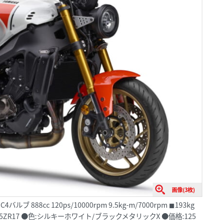
画像(3枚)
ブ 888cc 120ps/10000rpm 9.5kg-m/7000rpm ◼︎193kg
180/55ZR17 ●色:シルキーホワイト/ブラックメタリックX ●価格:125