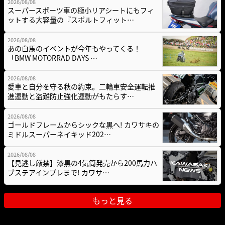
2026/08/08
スーパースポーツ車の極小リアシートにもフィ
ットする大容量の『スポルトフィット…
2026/08/08
あの白馬のイベントが今年もやってくる！
「BMW MOTORRAD DAYS …
2026/08/08
愛車と自分を守る秋の約束。二輪車安全運転推
進運動と盗難防止強化運動がもたらす…
2026/08/08
ゴールドフレームからシックな黒へ! カワサキの
ミドルスーパーネイキッド202…
2026/08/08
【見逃し厳禁】漆黒の4気筒発売から200馬力ハ
ブステアインプレまで! カワサ…
もっと見る