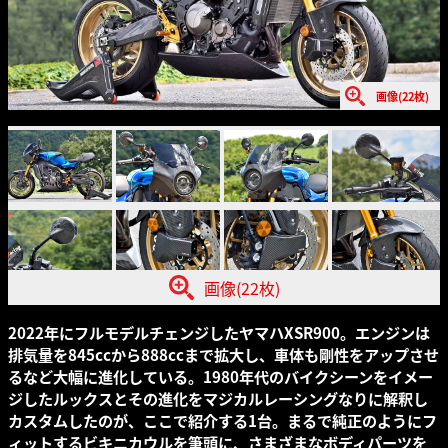
画像(22枚)
画像(22枚)
2022年にフルモデルチェンジしたヤマハXSR900。エンジンは
排気量を845ccから888ccまで拡大し、車体も剛性をアップさせ
るなど大幅に進化している。1980年代のバイクシーンをイメー
ジしたルックスとその進化をマジカルレーシングなりに解釈し
カスタムしたのが、ここで紹介する1台。まるで純正のようにフ
ィットするビキニカウルを筆頭に、さまざまなボディパーツを