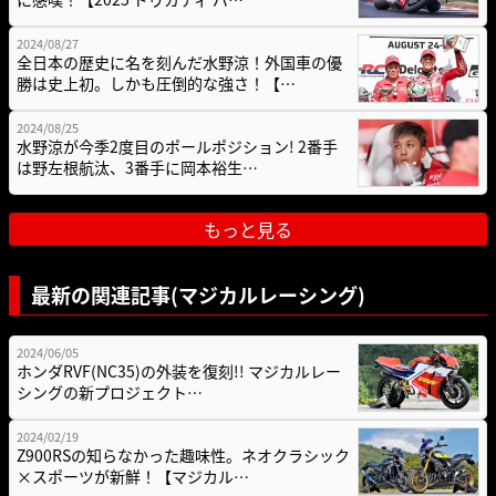
2024/08/27
全日本の歴史に名を刻んだ水野涼！外国車の優
勝は史上初。しかも圧倒的な強さ！【…
2024/08/25
水野涼が今季2度目のポールポジション! 2番手
は野左根航汰、3番手に岡本裕生…
もっと見る
最新の関連記事(マジカルレーシング)
2024/06/05
ホンダRVF(NC35)の外装を復刻!! マジカルレー
シングの新プロジェクト…
2024/02/19
Z900RSの知らなかった趣味性。ネオクラシック
×スポーツが新鮮！【マジカル…