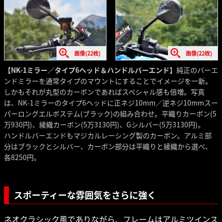
画像(22枚)
画像(22枚)
【NK-1ミラー／タイプ6ヘッド＆ハンドルバーエンド】
純正のバーエ
ンドミラーを通常タイプのマウントにすることでイメージを一新。
しかもそれが丸型のカーボンであればスペシャル感も倍増。写真
は、NK-1ミラーのタイプ6ヘッドに正ネジ10mm／逆ネジ10mmスー
パーロングエルボステム(ブラック)の組み合わせ。平織りカーボン(5
万930円)、綾織カーボン(5万3130円)、Gシルバー(5万3130円)。
ハンドルバーエンドもマジカルレーシング製のカーボン。アルミ部
分はブラックとシルバー、カーボン部分は平織りと綾織から選べ、
各8250円。
スポーティーな雰囲気をさらに強く
ネオクラシック風でありながら、フレームはアルミツインス