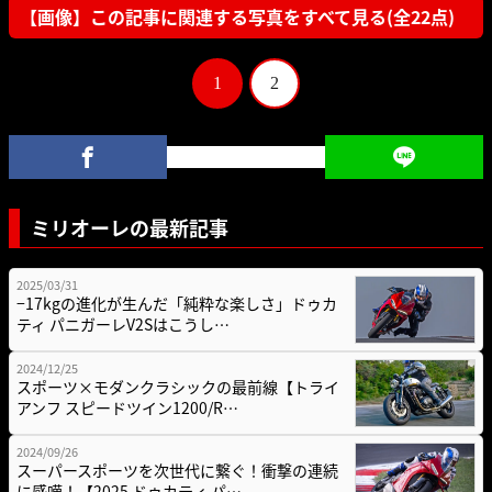
【画像】この記事に関連する写真をすべて見る(全22点)
1
2
ミリオーレの最新記事
2025/03/31
−17kgの進化が生んだ「純粋な楽しさ」ドゥカ
ティ パニガーレV2Sはこうし…
2024/12/25
スポーツ×モダンクラシックの最前線【トライ
アンフ スピードツイン1200/R…
2024/09/26
スーパースポーツを次世代に繋ぐ！衝撃の連続
に感嘆！【2025 ドゥカティ パ…