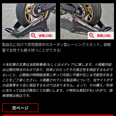
画像(22枚)
画像(22枚)
製品化に向けて研究開発中のカーボン製レーシングスタンド。超軽
量で女性でも軽々持つことができる!
※本記事の文責は当該執筆者(もしくはメディア)に属します。※掲載内容
は公開日時点のものであり、将来にわたってその真正性を保証するもので
ないこと、公開後の時間経過等に伴って内容に不備が生じる可能性がある
ことをご了承ください。※掲載されている製品等について、当サイトがそ
の品質等を十全に保証するものではありません。よって、その購入／利用
にあたっては自己責任にてお願いします。※特別な表記がないかぎり、価
格情報は税込です。
次ページ