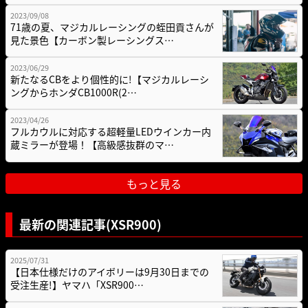
2023/09/08
71歳の夏、マジカルレーシングの蛭田貢さんが
見た景色【カーボン製レーシングス…
2023/06/29
新たなるCBをより個性的に!【マジカルレーシ
ングからホンダCB1000R(2…
2023/04/26
フルカウルに対応する超軽量LEDウインカー内
蔵ミラーが登場！【高級感抜群のマ…
もっと見る
最新の関連記事(XSR900)
2025/07/31
【日本仕様だけのアイボリーは9月30日までの
受注生産!】ヤマハ「XSR900…