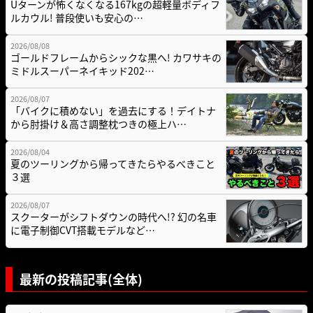
Uターンが怖くなくなる167kgの超軽量ボディフ
ルカウル! 普段使いも安心の…
2026/08/08
ゴールドフレームからシックな黒へ! カワサキの
ミドルスーパーネイキッド202…
2026/08/07
「バイクに積めない」を過去にする！デイトナ
から肘掛け＆高さ調整枕つきの極上ハ…
2026/08/04
夏のツーリングから帰ってきたらやるべきこと
３選
2026/08/07
スクーターがシフトダウンの時代へ!? 幻の名車
に電子制御CVT搭載モデルなど…
最新の投稿記事(全体)