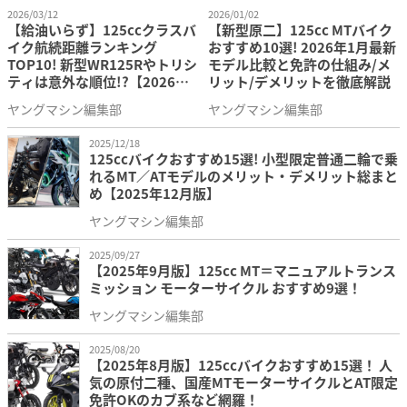
2026/03/12
2026/01/02
【給油いらず】125ccクラスバ
【新型原二】125cc MTバイク
イク航続距離ランキング
おすすめ10選! 2026年1月最新
TOP10! 新型WR125Rやトリシ
モデル比較と免許の仕組み/メ
ティは意外な順位!?【2026年2
リット/デメリットを徹底解説
月最新版】
ヤングマシン編集部
ヤングマシン編集部
2025/12/18
125ccバイクおすすめ15選! 小型限定普通二輪で乗
れるMT／ATモデルのメリット・デメリット総まと
め【2025年12月版】
ヤングマシン編集部
2025/09/27
【2025年9月版】125cc MT＝マニュアルトランス
ミッション モーターサイクル おすすめ9選！
ヤングマシン編集部
2025/08/20
【2025年8月版】125ccバイクおすすめ15選！ 人
気の原付二種、国産MTモーターサイクルとAT限定
免許OKのカブ系など網羅！