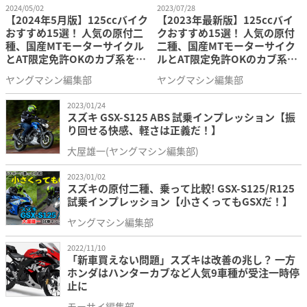
2024/05/02
2023/07/28
【2024年5月版】125ccバイク
【2023年最新版】125ccバイ
おすすめ15選！ 人気の原付二
クおすすめ15選！ 人気の原付
種、国産MTモーターサイクル
二種、国産MTモーターサイク
とAT限定免許OKのカブ系を網
ルとAT限定免許OKのカブ系を
羅！
網羅！
ヤングマシン編集部
ヤングマシン編集部
2023/01/24
スズキ GSX-S125 ABS 試乗インプレッション【振
り回せる快感、軽さは正義だ！】
大屋雄一(ヤングマシン編集部)
2023/01/02
スズキの原付二種、乗って比較! GSX-S125/R125
試乗インプレッション【小さくってもGSXだ！】
ヤングマシン編集部
2022/11/10
「新車買えない問題」スズキは改善の兆し？ 一方
ホンダはハンターカブなど人気9車種が受注一時停
止に
モーサイ編集部