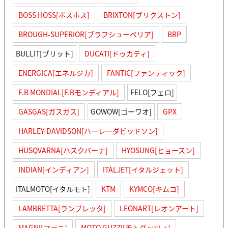
BOSS HOSS[ボスホス]
BRIXTON[ブリクストン]
BROUGH-SUPERIOR[ブラフシューペリア]
BRP
BULLIT[ブリット]
DUCATI[ドゥカティ]
ENERGICA[エネルジカ]
FANTIC[ファンティック]
F.B MONDIAL[F.Bモンディアル]
FELO[フェロ]
GASGAS[ガスガス]
GOWOW[ゴーワオ]
GPX
HARLEY-DAVIDSON[ハーレーダビッドソン]
HUSQVARNA[ハスクバーナ]
HYOSUNG[ヒョースン]
INDIAN[インディアン]
ITALJET[イタルジェット]
ITALMOTO[イタルモト]
KTM
KYMCO[キムコ]
LAMBRETTA[ランブレッタ]
LEONART[レオンアート]
MAGNI[マーニ]
MOTO GUZZI[モトグッツィ]