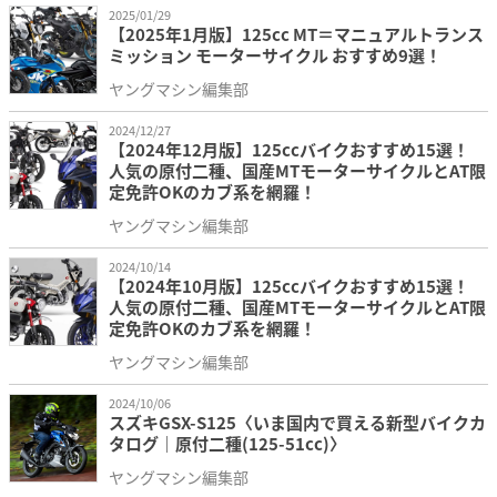
2025/01/29
【2025年1月版】125cc MT＝マニュアルトランス
ミッション モーターサイクル おすすめ9選！
ヤングマシン編集部
2024/12/27
【2024年12月版】125ccバイクおすすめ15選！
人気の原付二種、国産MTモーターサイクルとAT限
定免許OKのカブ系を網羅！
ヤングマシン編集部
2024/10/14
【2024年10月版】125ccバイクおすすめ15選！
人気の原付二種、国産MTモーターサイクルとAT限
定免許OKのカブ系を網羅！
ヤングマシン編集部
2024/10/06
スズキGSX-S125〈いま国内で買える新型バイクカ
タログ｜原付二種(125-51cc)〉
ヤングマシン編集部