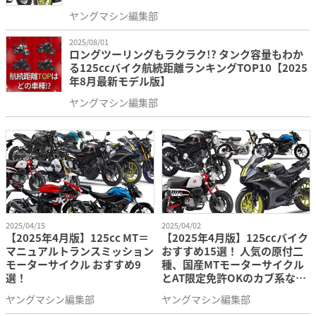
ヤングマシン編集部
2025/08/01
ロングツーリングもラクラク!? タンク容量もわか
る125ccバイク航続距離ランキングTOP10【2025
年8月最新モデル版】
ヤングマシン編集部
2025/04/15
2025/04/02
【2025年4月版】125cc MT＝
【2025年4月版】125ccバイク
マニュアルトランスミッション
おすすめ15選！ 人気の原付二
モーターサイクル おすすめ9
種、国産MTモーターサイクル
選！
とAT限定免許OKのカブ系など
網羅！
ヤングマシン編集部
ヤングマシン編集部