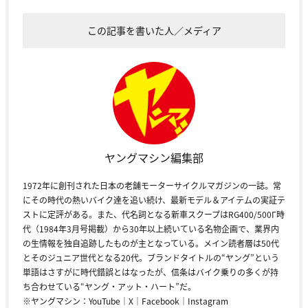
この記事を書いた人／メディア
ヤングマシン編集部
1972年に創刊された日本の老舗モーターサイクルマガジンの一誌。常
にその時代の熱いバイク達を追い続け、最新モデル＆アイテムの実証テ
ストに定評がある。また、代名詞となる新車スクープはRG400/500Γ時
代（1984年3月号掲載）から30年以上続いている名物企画で、業界内
の生情報を独自追跡したものが主となっている。メイン読者層は50代
とそのジュニア世代となる20代。ブランドタイトルの“ヤング”という
単語はさすがに時代錯誤とはなったが、信条はバイク乗りの多くが持
ち合わせている“ヤング・アット・ハート”だ。
※ヤングマシン：
YouTube
｜
X
｜
Facebook
｜
Instagram