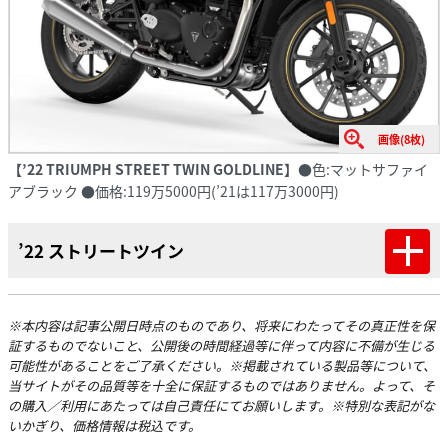
画像(8枚)
【’22 TRIUMPH STREET TWIN GOLDLINE】
●色:マットサファイ
アブラック ●価格:119万5000円(’21は117万3000円)
’22 ストリートツイン
※本内容は記事公開日時点のものであり、将来にわたってその真正性を保
証するものでないこと、公開後の時間経過等に伴って内容に不備が生じる
可能性があることをご了承ください。※掲載されている製品等について、
当サイトがその品質等を十全に保証するものではありません。よって、そ
の購入／利用にあたっては自己責任にてお願いします。※特別な表記がな
いかぎり、価格情報は税込です。