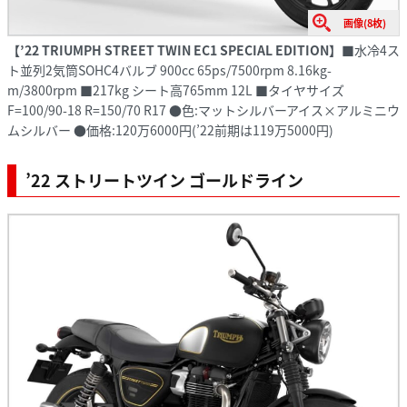
画像(8枚)
【’22 TRIUMPH STREET TWIN EC1 SPECIAL EDITION】
■水冷4ス
ト並列2気筒SOHC4バルブ 900cc 65ps/7500rpm 8.16kg-
m/3800rpm ■217kg シート高765mm 12L ■タイヤサイズ
F=100/90-18 R=150/70 R17 ●色:マットシルバーアイス×アルミニウ
ムシルバー ●価格:120万6000円(’22前期は119万5000円)
’22 ストリートツイン ゴールドライン