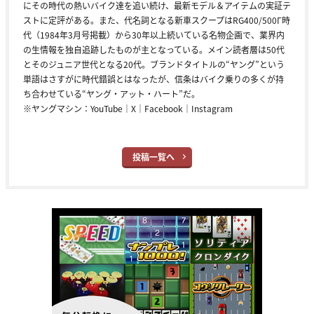
にその時代の熱いバイク達を追い続け、最新モデル＆アイテムの実証テ
ストに定評がある。また、代名詞となる新車スクープはRG400/500Γ時
代（1984年3月号掲載）から30年以上続いている名物企画で、業界内
の生情報を独自追跡したものが主となっている。メイン読者層は50代
とそのジュニア世代となる20代。ブランドタイトルの“ヤング”という
単語はさすがに時代錯誤とはなったが、信条はバイク乗りの多くが持
ち合わせている“ヤング・アット・ハート”だ。
※ヤングマシン：
YouTube
｜
X
｜
Facebook
｜
Instagram
投稿一覧へ