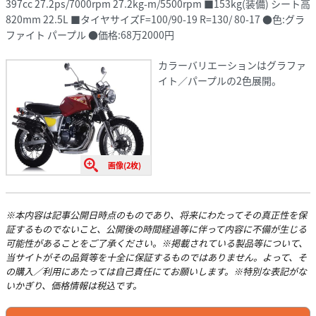
397cc 27.2ps/7000rpm 27.2kg-m/5500rpm ■153kg(装備) シート高
820mm 22.5L ■タイヤサイズF=100/90-19 R=130/ 80-17 ●色:グラ
ファイト パープル ●価格:68万2000円
カラーバリエーションはグラファ
イト／パープルの2色展開。
画像(2枚)
※本内容は記事公開日時点のものであり、将来にわたってその真正性を保
証するものでないこと、公開後の時間経過等に伴って内容に不備が生じる
可能性があることをご了承ください。※掲載されている製品等について、
当サイトがその品質等を十全に保証するものではありません。よって、そ
の購入／利用にあたっては自己責任にてお願いします。※特別な表記がな
いかぎり、価格情報は税込です。