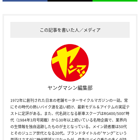
この記事を書いた人／メディア
ヤングマシン編集部
1972年に創刊された日本の老舗モーターサイクルマガジンの一誌。常
にその時代の熱いバイク達を追い続け、最新モデル＆アイテムの実証テ
ストに定評がある。また、代名詞となる新車スクープはRG400/500Γ時
代（1984年3月号掲載）から30年以上続いている名物企画で、業界内
の生情報を独自追跡したものが主となっている。メイン読者層は50代
とそのジュニア世代となる20代。ブランドタイトルの“ヤング”という
単語はさすがに時代錯誤とはなったが、信条はバイク乗りの多くが持