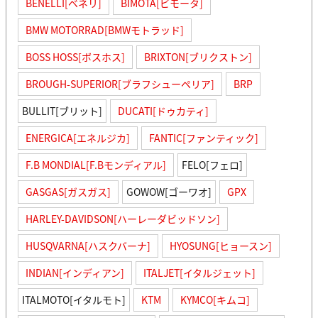
BENELLI[ベネリ]
BIMOTA[ビモータ]
BMW MOTORRAD[BMWモトラッド]
BOSS HOSS[ボスホス]
BRIXTON[ブリクストン]
BROUGH-SUPERIOR[ブラフシューペリア]
BRP
BULLIT[ブリット]
DUCATI[ドゥカティ]
ENERGICA[エネルジカ]
FANTIC[ファンティック]
F.B MONDIAL[F.Bモンディアル]
FELO[フェロ]
GASGAS[ガスガス]
GOWOW[ゴーワオ]
GPX
HARLEY-DAVIDSON[ハーレーダビッドソン]
HUSQVARNA[ハスクバーナ]
HYOSUNG[ヒョースン]
INDIAN[インディアン]
ITALJET[イタルジェット]
ITALMOTO[イタルモト]
KTM
KYMCO[キムコ]