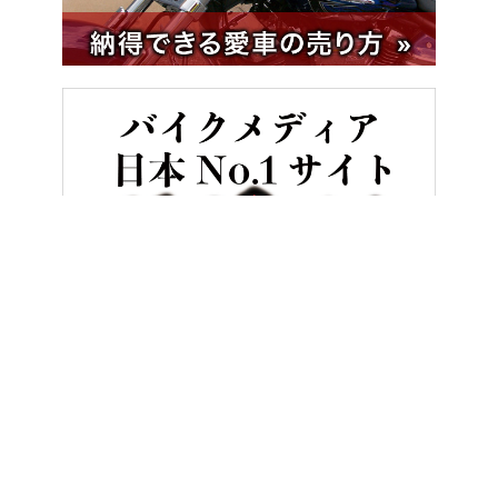
HOME
バイク／オートバイ［新車］
キムコ GP125i/GP125