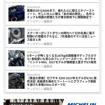
2026/08/05
悪魔のZからAE86まで、疲れた心に蘇るエキゾースト
ノート。忙しい大人に贈る「あの頃の熱狂」、名作コ
ミック＆映画の愛機たちが東京駅地下に期間限定で集
結！
ヤングマシン編集部
2026/08/07
スクーターがシフトダウンの時代へ!? 幻の名車に電子
制御CVT搭載モデルなど、7月発表のヤマハ注目ニュー
ス総まとめ
ヤングマシン編集部
2026/08/07
Uターンが怖くなくなる167kgの超軽量ボディフルカウ
ル! 普段使いも安心のフレンドリースポーツ、カワサキ
「ニンジャ400」2027モデルが価格据え置きで9/5発売
ヤングマシン編集部
2026/08/06
【黄金の骨格】カワサキ Z250 2027年モデルが9/5に発
売決定! 高級感を極めたツートーンとグラフィック刷新
を遂げた本格250ccスポーツだ
ヤングマシン編集部