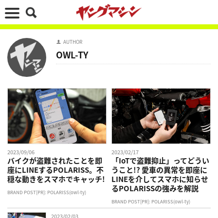
AUTHOR
OWL-TY
2023/09/06
2023/02/17
バイクが盗難されたことを即
「IoTで盗難抑止」ってどうい
座にLINEするPOLARISS。不
うこと!? 愛車の異常を即座に
穏な動きをスマホでキャッチ!
LINEを介してスマホに知らせ
るPOLARISSの強みを解説
BRAND POST[PR]: POLARISS(owl-ty)
BRAND POST[PR]: POLARISS(owl-ty)
2023/02/03