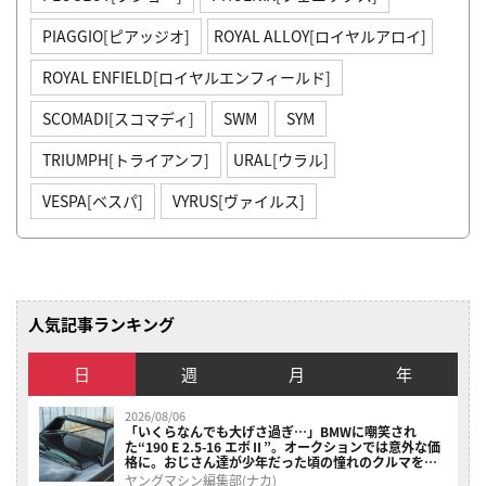
PIAGGIO[ピアッジオ]
ROYAL ALLOY[ロイヤルアロイ]
ROYAL ENFIELD[ロイヤルエンフィールド]
SCOMADI[スコマディ]
SWM
SYM
TRIUMPH[トライアンフ]
URAL[ウラル]
VESPA[ベスパ]
VYRUS[ヴァイルス]
人気記事ランキング
日
週
月
年
2026/08/06
「いくらなんでも大げさ過ぎ…」BMWに嘲笑され
た“190 E 2.5-16 エボⅡ”。オークションでは意外な価
格に。おじさん達が少年だった頃の憧れのクルマを深
堀り
ヤングマシン編集部(ナカ)