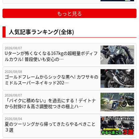
もっと見る
人気記事ランキング(全体)
2026/08/07
Uターンが怖くなくなる167kgの超軽量ボディフ
ルカウル! 普段使いも安心の…
2026/08/08
ゴールドフレームからシックな黒へ! カワサキの
ミドルスーパーネイキッド202…
2026/08/07
「バイクに積めない」を過去にする！デイトナ
から肘掛け＆高さ調整枕つきの極上ハ…
2026/08/04
夏のツーリングから帰ってきたらやるべきこと
３選