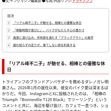
●文:ヤングマシン編集部 ●写真/外部リンク:
トライアンフ
目次
1
「リアル峰不二子」が魅せる、相棒との優雅な休日
2
「移動時間が喜びに」。バイクがもたらす心の豊かさ
3
風景に溶け込み、所有欲を満たす「ブラックアウト」の美学
4
疲れ知らずの走りが、果てしない旅を約束する
「リアル峰不二子」が魅せる、相棒との優雅な休
日
トライアンフのブランドアンバサダーを務めるダレノガレ明
美さん。2026年1月の就任以来、彼女のバイク愛は深まるば
かりだ。今回、InstagramとXに投稿されたのは、「相棒の
Triumph『Bonneville T120 Black』でツーリング」という
コメントと共に、海辺を駆け抜け、カフェで一息つき、ショ