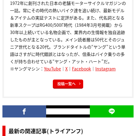
1972年に創刊された日本の老舗モーターサイクルマガジンの
一誌。常にその時代の熱いバイク達を追い続け、最新モデル
＆アイテムの実証テストに定評がある。また、代名詞となる
新車スクープはRG400/500Γ時代（1984年3月号掲載）から
30年以上続いている名物企画で、業界内の生情報を独自追跡
したものが主となっている。メイン読者層は50代とそのジュ
ニア世代となる20代。ブランドタイトルの“ヤング”という単
語はさすがに時代錯誤とはなったが、信条はバイク乗りの多
くが持ち合わせている“ヤング・アット・ハート”だ。
※ヤングマシン：
YouTube
｜
X
｜
Facebook
｜
Instagram
投稿一覧へ
最新の関連記事(トライアンフ)