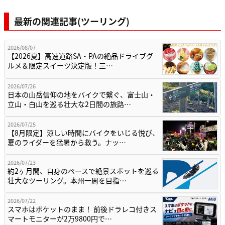
最新の関連記事(ツーリング)
2026/08/07
【2026夏】高速道路SA・PAの絶品ドライブグ
ルメ＆限定スイーツ決定版！三…
2026/07/26
日本の山岳信仰の地をバイクで繋ぐ、富士山・
立山・白山を巡る壮大な2日間の旅路…
2026/07/25
【8月限定】涼しい時間にバイクをいじる悦び、
夏のライダーを猛暑から救う。ナッ…
2026/07/23
約2ヶ月間、自身のペースで絶景スポットを巡る
壮大なツーリング。本州一周を目指…
2026/07/22
スマホはポケットのまま！ 前後ドラレコ付きス
マートモニターが2万9800円で…