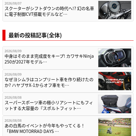
2026/08/07
スクーターがシフトダウンの時代へ!? 幻の名車
に電子制御CVT搭載モデルなど…
最新の投稿記事(全体)
2026/08/09
中身はそのまま完成度をキープ! カワサキNinja
250が2027年モデル…
2026/08/09
なぜヨシムラはコンプリート車を作り続けたの
か? ハヤブサX-1からオフ車をモ…
2026/08/08
スーパースポーツ車の極小リアシートにもフィ
ットする大容量の『スポルトフィット…
2026/08/08
あの白馬のイベントが今年もやってくる！
「BMW MOTORRAD DAYS …