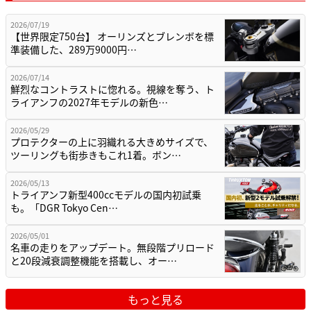
2026/07/19
【世界限定750台】 オーリンズとブレンボを標
準装備した、289万9000円…
2026/07/14
鮮烈なコントラストに惚れる。視線を奪う、ト
ライアンフの2027年モデルの新色…
2026/05/29
プロテクターの上に羽織れる大きめサイズで、
ツーリングも街歩きもこれ1着。ボン…
2026/05/13
トライアンフ新型400ccモデルの国内初試乗
も。「DGR Tokyo Cen…
2026/05/01
名車の走りをアップデート。無段階プリロード
と20段減衰調整機能を搭載し、オー…
もっと見る