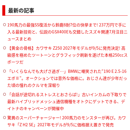
最新の記事
190馬力の最強SS復活から鈴鹿8耐7位の快挙まで! 237万円で手に
入る最新技術と、伝説のGSX400Eも交錯したスズキ関連7月注目ニ
ュースまとめ
【黄金の骨格】カワサキ Z250 2027年モデルが9/5に発売決定! 高
級感を極めたツートーンとグラフィック刷新を遂げた本格250ccス
ポーツだ
「いくらなんでも大げさ過ぎ…」BMWに嘲笑された“190 E 2.5-16
エボⅡ”。オークションでは意外な価格に。おじさん達が少年だっ
た頃の憧れのクルマを深堀り
「会話が途切れるストレスとおさらば!」古いインカムの下取りで
最新ハイブリッドメッシュ通信機種をオトクにゲットできる、デ
イトナのキャンペーンが開催中
驚異のスーパーチャージャー! 200馬力のモンスターが再び。カワ
サキ「Z H2 SE」2027年モデルが9/5に価格据え置きで発売