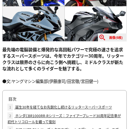
画像(6枚)
最先端の電脳装備と爆発的な高回転パワーで究極の速さを追求
するスーパースポーツは、今年でカテゴリー30周年。リッター
クラスは限界のさらに向こう側へ挑戦し、ミドルクラスが新た
な流れとして多くのライダーを魅了する。
●文:ヤングマシン編集部(伊藤康司/田宮徹/宮田健一)
目次
1
誕生30年を経てなお先鋭化し続けるリッタースーパースポーツ
2
ホンダCBR1000RR-Rシリーズ：ファイアーブレード30周年記念車が
初代トリコロールを纏って復刻