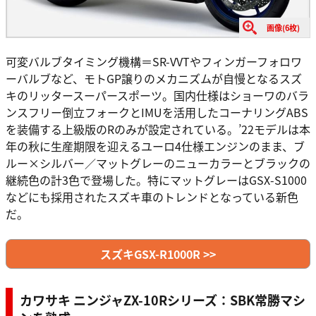
画像(6枚)
可変バルブタイミング機構＝SR-VVTやフィンガーフォロワ
ーバルブなど、モトGP譲りのメカニズムが自慢となるスズ
キのリッタースーパースポーツ。国内仕様はショーワのバラ
ンスフリー倒立フォークとIMUを活用したコーナリングABS
を装備する上級版のRのみが設定されている。’22モデルは本
年の秋に生産期限を迎えるユーロ4仕様エンジンのまま、ブ
ルー×シルバー／マットグレーのニューカラーとブラックの
継続色の計3色で登場した。特にマットグレーはGSX-S1000
などにも採用されたスズキ車のトレンドとなっている新色
だ。
スズキGSX-R1000R >>
カワサキ ニンジャZX-10Rシリーズ：SBK常勝マシ