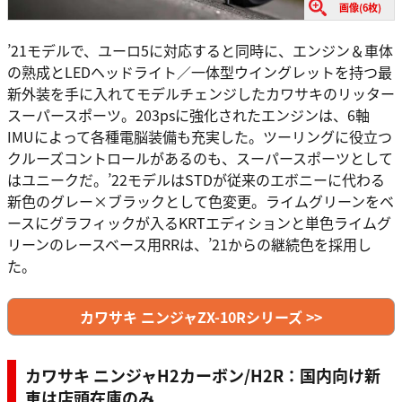
画像(6枚)
’21モデルで、ユーロ5に対応すると同時に、エンジン＆車体
の熟成とLEDヘッドライト／一体型ウイングレットを持つ最
新外装を手に入れてモデルチェンジしたカワサキのリッター
スーパースポーツ。203psに強化されたエンジンは、6軸
IMUによって各種電脳装備も充実した。ツーリングに役立つ
クルーズコントロールがあるのも、スーパースポーツとして
はユニークだ。’22モデルはSTDが従来のエボニーに代わる
新色のグレー×ブラックとして色変更。ライムグリーンをベ
ースにグラフィックが入るKRTエディションと単色ライムグ
リーンのレースベース用RRは、’21からの継続色を採用し
た。
カワサキ ニンジャZX-10Rシリーズ >>
カワサキ ニンジャH2カーボン/H2R：国内向け新
車は店頭在庫のみ