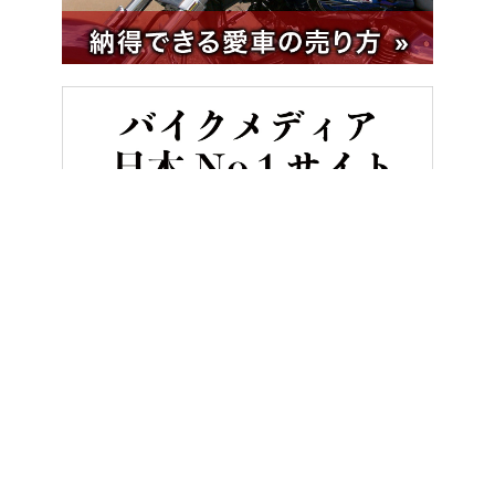
HOME
バイク／オートバイ［新車］
[’22後期版] 国産大型ス