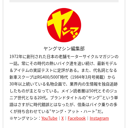
ヤングマシン編集部
1972年に創刊された日本の老舗モーターサイクルマガジンの
一誌。常にその時代の熱いバイク達を追い続け、最新モデル
＆アイテムの実証テストに定評がある。また、代名詞となる
新車スクープはRG400/500Γ時代（1984年3月号掲載）から
30年以上続いている名物企画で、業界内の生情報を独自追跡
したものが主となっている。メイン読者層は50代とそのジュ
ニア世代となる20代。ブランドタイトルの“ヤング”という単
語はさすがに時代錯誤とはなったが、信条はバイク乗りの多
くが持ち合わせている“ヤング・アット・ハート”だ。
※ヤングマシン：
YouTube
｜
X
｜
Facebook
｜
Instagram