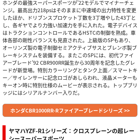
ホンダの最強スーパースポーツが’22モデルでマイナーチェ
ンジ。最高出力218psはそのままに中速域の出力特性を変更
したほか、ドリブンスプロケット丁数を3丁増やした43丁と
し、各ギヤでより力強い加速力を手に入れた。電子デバイス
はトラクションコントロールであるHSTCの制御を熟成。車
体各部の剛性バランスも見直された。上級版のSPもあり、
オーリンズ製の電子制御セミアクティブサスとブレンボ製ブ
レーキシステムを装備する。またこのSPには、初代ファイ
アーブレード’92 CBR900RR誕生から30周年を記念したグレ
ードが新登場。特別カラーリングとタンク上面／スマートキ
ー／サイレンサーに記念ロゴがあしらわれ、液晶メーターも
キーオン時に特別仕様のムービーが表示される。トップブリ
ッジにはシリアルナンバー入りだ。
ホンダCBR1000RR-Rファイアーブレードシリーズ >>
ヤマハYZF-R1シリーズ：クロスプレーンの超レー
シースーパースポーツ