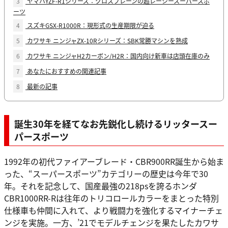
3
ヤマハYZF-R1シリーズ：クロスプレーンの超レーシースーパースポ
ーツ
4
スズキGSX-R1000R：現形式の生産期限が迫る
5
カワサキ ニンジャZX-10Rシリーズ：SBK常勝マシンを熟成
6
カワサキ ニンジャH2カーボン/H2R：国内向け新車は店頭在庫のみ
7
あなたにおすすめの関連記事
8
最新の記事
誕生30年を経てなお先鋭化し続けるリッタースー
パースポーツ
1992年の初代ファイアーブレード・CBR900RR誕生から始ま
った、“スーパースポーツ”カテゴリーの歴史は今年で30
年。それを記念して、国産最強の218psを誇るホンダ
CBR1000RR-Rは往年のトリコロールカラーをまとった特別
仕様車も仲間に入れて、より戦闘力を強化するマイナーチェ
ンジを実施。一方、’21でモデルチェンジを果たしたカワサ