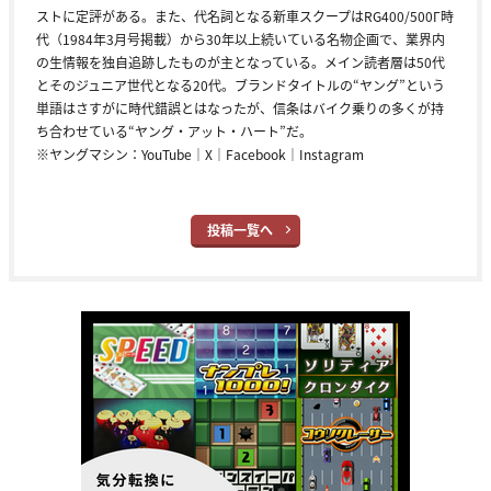
ストに定評がある。また、代名詞となる新車スクープはRG400/500Γ時
代（1984年3月号掲載）から30年以上続いている名物企画で、業界内
の生情報を独自追跡したものが主となっている。メイン読者層は50代
とそのジュニア世代となる20代。ブランドタイトルの“ヤング”という
単語はさすがに時代錯誤とはなったが、信条はバイク乗りの多くが持
ち合わせている“ヤング・アット・ハート”だ。
※ヤングマシン：
YouTube
｜
X
｜
Facebook
｜
Instagram
投稿一覧へ