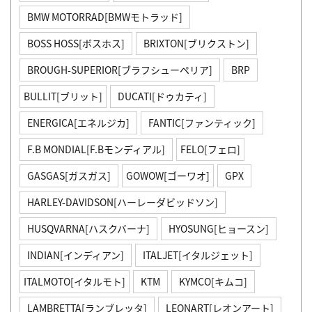
BMW MOTORRAD[BMWモトラッド]
BOSS HOSS[ボスホス]
BRIXTON[ブリクストン]
BROUGH-SUPERIOR[ブラフシューペリア]
BRP
BULLIT[ブリット]
DUCATI[ドゥカティ]
ENERGICA[エネルジカ]
FANTIC[ファンティック]
F.B MONDIAL[F.Bモンディアル]
FELO[フェロ]
GASGAS[ガスガス]
GOWOW[ゴーワオ]
GPX
HARLEY-DAVIDSON[ハーレーダビッドソン]
HUSQVARNA[ハスクバーナ]
HYOSUNG[ヒョースン]
INDIAN[インディアン]
ITALJET[イタルジェット]
ITALMOTO[イタルモト]
KTM
KYMCO[キムコ]
LAMBRETTA[ランブレッタ]
LEONART[レオンアート]