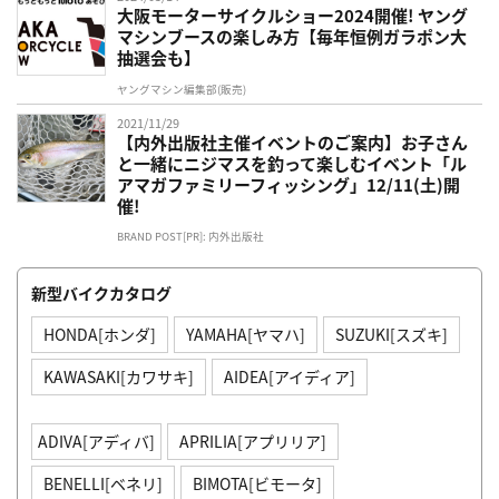
大阪モーターサイクルショー2024開催! ヤング
マシンブースの楽しみ方【毎年恒例ガラポン大
抽選会も】
ヤングマシン編集部(販売)
2021/11/29
【内外出版社主催イベントのご案内】お子さん
と一緒にニジマスを釣って楽しむイベント「ル
アマガファミリーフィッシング」12/11(土)開
催!
BRAND POST[PR]: 内外出版社
新型バイクカタログ
HONDA[ホンダ]
YAMAHA[ヤマハ]
SUZUKI[スズキ]
KAWASAKI[カワサキ]
AIDEA[アイディア]
ADIVA[アディバ]
APRILIA[アプリリア]
BENELLI[ベネリ]
BIMOTA[ビモータ]