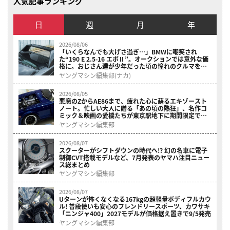
人気記事ランキング
日
週
月
年
2026/08/06
「いくらなんでも大げさ過ぎ…」BMWに嘲笑され
た“190 E 2.5-16 エボⅡ”。オークションでは意外な価
格に。おじさん達が少年だった頃の憧れのクルマを深
堀り
ヤングマシン編集部(ナカ)
2026/08/05
悪魔のZからAE86まで、疲れた心に蘇るエキゾースト
ノート。忙しい大人に贈る「あの頃の熱狂」、名作コ
ミック＆映画の愛機たちが東京駅地下に期間限定で集
結！
ヤングマシン編集部
2026/08/07
スクーターがシフトダウンの時代へ!? 幻の名車に電子
制御CVT搭載モデルなど、7月発表のヤマハ注目ニュー
ス総まとめ
ヤングマシン編集部
2026/08/07
Uターンが怖くなくなる167kgの超軽量ボディフルカウ
ル! 普段使いも安心のフレンドリースポーツ、カワサキ
「ニンジャ400」2027モデルが価格据え置きで9/5発売
ヤングマシン編集部