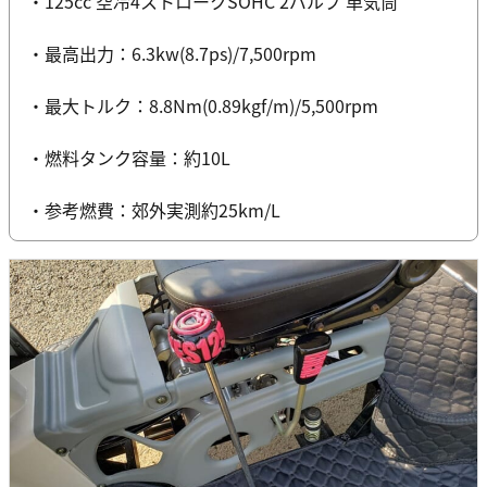
・125cc 空冷4ストロークSOHC 2バルブ 単気筒
・最高出力：6.3kw(8.7ps)/7,500rpm
・最大トルク：8.8Nm(0.89kgf/m)/5,500rpm
・燃料タンク容量：約10L
・参考燃費：郊外実測約25km/L