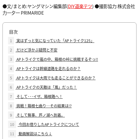
●文/まとめ:ヤングマシン編集部(
DIY道楽テツ
) ●撮影協力:株式会社
力一夕一 PRIMARIDE
目次
1
実はずっと気になっていた「APトライク125」
2
だけど浮かぶ疑問と不安
3
APトライクで嵐の中、箱根の峠に挑戦するぞっ!!
4
APトライクは幹線道路を走れるのか？
5
APトライクは大雨でも走ることができるのか？
6
APトライクの天敵は「風」だった！
7
そして･･･イザ、箱根路へ！
8
挑戦！箱根七曲り…その結果は!?
9
そして無事、芦ノ湖へ到着。
10
今回お借りしたAPトライクについて
11
動画解説はこちら↓