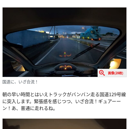
画像(28枚)
国道に、いざ合流！
朝の早い時間とはいえトラックがバンバン走る国道129号線
に突入します。緊張感を感じつつ、いざ合流！ギュアーー
ン！あ、普通に走れるね。