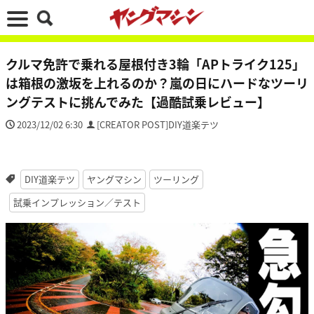
クルマ免許で乗れる屋根付き3輪「APトライク125」
は箱根の激坂を上れるのか？嵐の日にハードなツーリ
ングテストに挑んでみた【過酷試乗レビュー】
2023/12/02 6:30
[CREATOR POST]DIY道楽テツ
DIY道楽テツ
ヤングマシン
ツーリング
試乗インプレッション／テスト