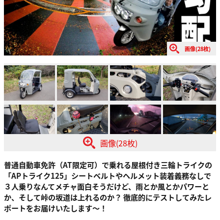
画像(28枚)
画像(28枚)
普通自動車免許（AT限定可）で乗れる屋根付き三輪トライクの
「APトライク125」シートベルトやヘルメット装着義務なしで
３人乗りなんてメチャ面白そうだけど、雨とか風とかパワーと
か、そして峠の坂道は上れるのか？ 徹底的にテストしてみたレ
ポートをお届けいたします～！