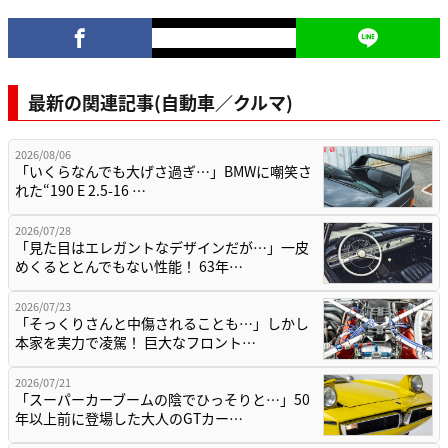
最新の関連記事(自動車／クルマ)
2026/08/06
「いくらなんでも大げさ過ぎ…」BMWに嘲笑さ
れた“190 E 2.5-16 …
2026/07/28
「見た目はエレガントなデザインだが…」一皮
めくるととんでもない性能！ 63年…
2026/07/23
「そっくりさんと中傷されることも…」しかし
本家を実力で凌駕！ 巨大なフロント…
2026/07/21
「スーパーカーブームの陰でひっそりと…」50
年以上前に登場した大人のGTカー…