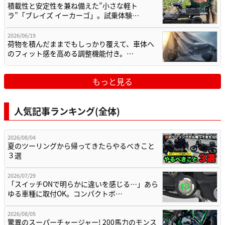
積載性と安定性を兼ね備えた”小さな軽ト
ラ”「ブレイズ イーカーゴ」。試乗体験…
2026/06/19
荷物を積んだままでもしっかり覆えて、車体へ
のフィット感を高める調整機能付き。…
もっと見る
人気記事ランキング(全体)
2026/08/04
夏のツーリングから帰ってきたらやるべきこと
３選
2026/07/29
「スイッチONで明らかに違いを感じる…」あら
ゆる車種に取付OK。コンパクトボ…
2026/08/05
驚異のスーパーチャージャー! 200馬力のモンス