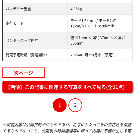
バッテリー重量
4.35kg
モード1:6km/h / モード2:約
走行モード
12km/h / モード3:20km/h
幅197mm × 奥行370mm × 高さ
センターバッグ内寸
305mm
発売予定時期（発送開始）
2026年8月〜9月末（予定）
次ページ
【画像】この記事に関連する写真をすべて見る(全11点)
1
2
※掲載内容は公開日時点のものであり、将来にわたってその真正性を保証
するものでないこと、公開後の時間経過等に伴って内容に不備が生じる可