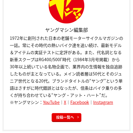
ヤングマシン編集部
1972年に創刊された日本の老舗モーターサイクルマガジンの
一誌。常にその時代の熱いバイク達を追い続け、最新モデル
＆アイテムの実証テストに定評がある。また、代名詞となる
新車スクープはRG400/500Γ時代（1984年3月号掲載）から
30年以上続いている名物企画で、業界内の生情報を独自追跡
したものが主となっている。メイン読者層は50代とそのジュ
ニア世代となる20代。ブランドタイトルの“ヤング”という単
語はさすがに時代錯誤とはなったが、信条はバイク乗りの多
くが持ち合わせている“ヤング・アット・ハート”だ。
※ヤングマシン：
YouTube
｜
X
｜
Facebook
｜
Instagram
投稿一覧へ