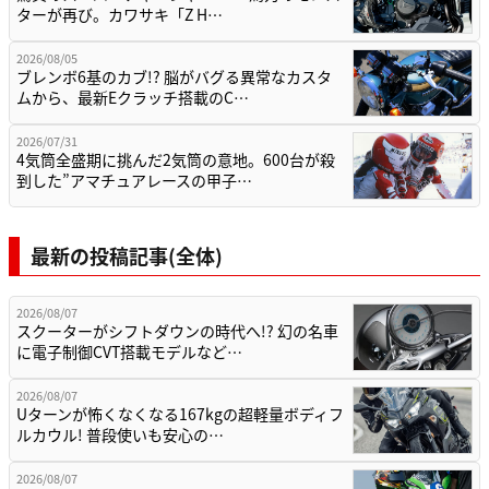
ターが再び。カワサキ「Z H…
2026/08/05
ブレンボ6基のカブ!? 脳がバグる異常なカスタ
ムから、最新Eクラッチ搭載のC…
2026/07/31
4気筒全盛期に挑んだ2気筒の意地。600台が殺
到した”アマチュアレースの甲子…
最新の投稿記事(全体)
2026/08/07
スクーターがシフトダウンの時代へ!? 幻の名車
に電子制御CVT搭載モデルなど…
2026/08/07
Uターンが怖くなくなる167kgの超軽量ボディフ
ルカウル! 普段使いも安心の…
2026/08/07