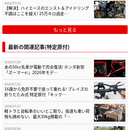
2026/07/10
【解決】ハイエースのエンスト＆アイドリング
不調はここを疑え! 25万キロ過走…
もっと見る
最新の関連記事(特定原付)
2026/07/28
あの50cc名車が電動で完全復活! ホンダ新型
「ズーマーe:」2026年モデ…
2026/07/22
16歳から免許不要で座って乗れる! ブレイズの
折りたたみ式 特定原付「キック…
2026/07/17
軽トラと自転車のいいとこ取り。坂道も重い荷
物も諦めない、最大30kg積載の「…
2026/06/26