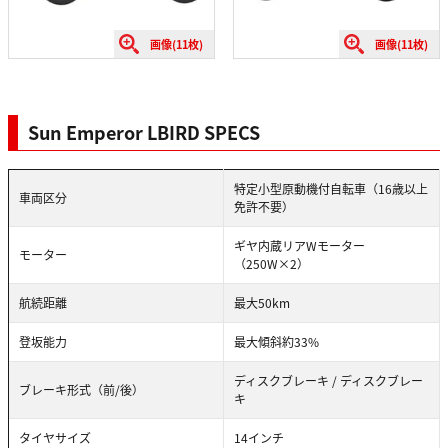
画像(11枚)
画像(11枚)
Sun Emperor LBIRD SPECS
特定小型原動機付自転車（16歳以上
車両区分
免許不要）
ギヤ内蔵リアWモーター
モーター
（250W×2）
航続距離
最大50km
登坂能力
最大傾斜約33%
ディスクブレーキ / ディスクブレー
ブレーキ形式（前/後）
キ
タイヤサイズ
14インチ