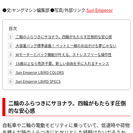
●文:ヤングマシン編集部 ●写真/外部リンク:
Sun Emperor
目次
1
二輪のふらつきにサヨナラ。四輪がもたらす圧倒的な安心感
2
大容量バッグ標準装備！ ペットと一緒のお出かけも夢じゃない
3
Wモーターとバック機能が叶える、ストレスフリーな操作性
4
16歳以上なら免許不要。新しい自由を手に入れるチャンス
5
Sun Emperor LBIRD COLORS
6
Sun Emperor LBIRD SPECS
二輪のふらつきにサヨナラ。四輪がもたらす圧倒
的な安心感
自転車や二輪の電動モビリティに乗っていて、低速時や荷物
を積んだ時のふらつきにヒヤリとした経験はないだろうか。