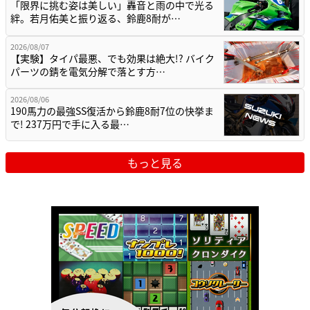
「限界に挑む姿は美しい」轟音と雨の中で光る
絆。若月佑美と振り返る、鈴鹿8耐が…
2026/08/07
【実験】タイパ最悪、でも効果は絶大!? バイク
パーツの錆を電気分解で落とす方…
2026/08/06
190馬力の最強SS復活から鈴鹿8耐7位の快挙ま
で! 237万円で手に入る最…
もっと見る