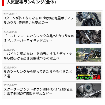
人気記事ランキング(全体)
2026/08/07
Uターンが怖くなくなる167kgの超軽量ボディフ
ルカウル! 普段使いも安心の…
2026/08/08
ゴールドフレームからシックな黒へ! カワサキの
ミドルスーパーネイキッド202…
2026/08/07
「バイクに積めない」を過去にする！デイトナ
から肘掛け＆高さ調整枕つきの極上ハ…
2026/08/04
夏のツーリングから帰ってきたらやるべきこと
３選
2026/08/07
スクーターがシフトダウンの時代へ!? 幻の名車
に電子制御CVT搭載モデルなど…