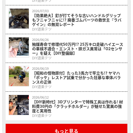
DIY道楽テツ
2026/07/03
【効果絶大】釘が打てそうな古いハンドルグリップ
もフニャフニャに!? 廃番ゴムパーツの救世主『ラバ
ゲイン』の無双レポート
DIY道楽テツ
2026/06/26
触媒寿命で修理代50万円!? 25万キロ走破ハイエース
の車検不適合・エンスト・排ガス異常は「O2センサ
ー」を疑え【DIY整備録】
DIY道楽テツ
2026/06/19
【昭和の怪物原付】たった3馬力で竿立ち!? ヤマハ
「ポッケ」レストア試乗で分かった狂暴な車体バラ
ンスの正体
DIY道楽テツ
2026/06/12
【DIY新時代】3Dプリンターで特殊工具は作れる! 材
料費30円の「クラッチホルダー」が魅せた驚異の強
度と実用性
DIY道楽テツ
もっと見る