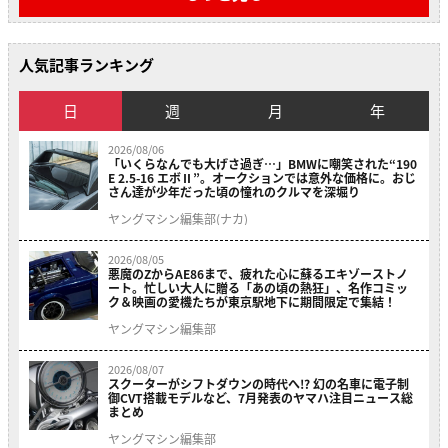
人気記事ランキング
日
週
月
年
2026/08/06
「いくらなんでも大げさ過ぎ…」BMWに嘲笑された“190
E 2.5-16 エボⅡ”。オークションでは意外な価格に。おじ
さん達が少年だった頃の憧れのクルマを深堀り
ヤングマシン編集部(ナカ)
2026/08/05
悪魔のZからAE86まで、疲れた心に蘇るエキゾーストノ
ート。忙しい大人に贈る「あの頃の熱狂」、名作コミッ
ク＆映画の愛機たちが東京駅地下に期間限定で集結！
ヤングマシン編集部
2026/08/07
スクーターがシフトダウンの時代へ!? 幻の名車に電子制
御CVT搭載モデルなど、7月発表のヤマハ注目ニュース総
まとめ
ヤングマシン編集部