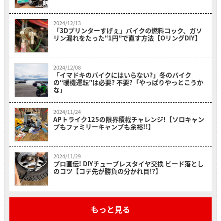
2024/12/13
「3Dプリンターすげぇ」バイクの燃料コック、ガソ
リン漏れをたった“1円”で直す方法【OリングDIY】
2024/12/08
「イマドキのバイクにはいらない?」冬のバイク
の“暖機運転”は必要? 不要?「やっぱりやっとこうか
な」
2024/11/24
APトライク125の限界積載チャレンジ!【ソロキャン
プもファミリーキャンプも余裕!!】
2024/11/29
プロ直伝! DIYチューブレスタイヤ交換 ビード落とし
のコツ【コテ先が勝負の分かれ目!?】
もっと見る