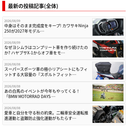
最新の投稿記事(全体)
2026/08/09
中身はそのまま完成度をキープ! カワサキNinja
250が2027年モデル…
2026/08/09
なぜヨシムラはコンプリート車を作り続けたの
か? ハヤブサX-1からオフ車をモ…
2026/08/08
スーパースポーツ車の極小リアシートにもフィ
ットする大容量の『スポルトフィット…
2026/08/08
あの白馬のイベントが今年もやってくる！
「BMW MOTORRAD DAYS …
2026/08/08
愛車と自分を守る秋の約束。二輪車安全運転推
進運動と盗難防止強化運動がもたらす…