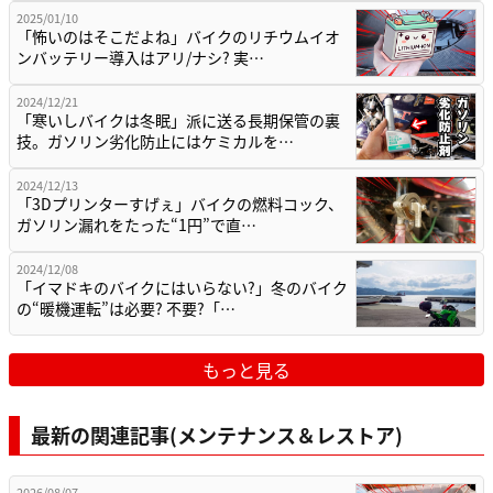
2025/01/10
「怖いのはそこだよね」バイクのリチウムイオ
ンバッテリー導入はアリ/ナシ? 実…
2024/12/21
「寒いしバイクは冬眠」派に送る長期保管の裏
技。ガソリン劣化防止にはケミカルを…
2024/12/13
「3Dプリンターすげぇ」バイクの燃料コック、
ガソリン漏れをたった“1円”で直…
2024/12/08
「イマドキのバイクにはいらない?」冬のバイク
の“暖機運転”は必要? 不要?「…
もっと見る
最新の関連記事(メンテナンス＆レストア)
2026/08/07