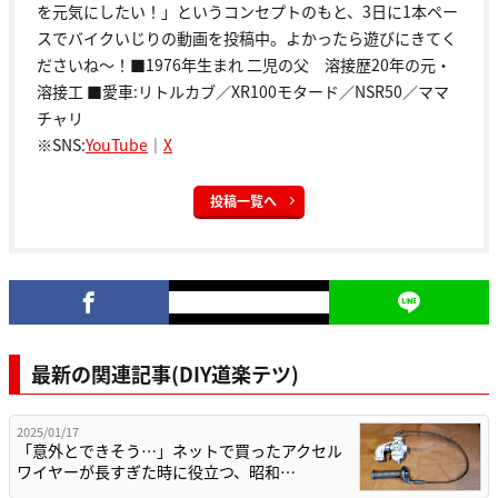
を元気にしたい！」というコンセプトのもと、3日に1本ペー
スでバイクいじりの動画を投稿中。よかったら遊びにきてく
ださいね～！■1976年生まれ 二児の父 溶接歴20年の元・
溶接工 ■愛車:リトルカブ／XR100モタード／NSR50／ママ
チャリ
※SNS:
YouTube
｜
X
投稿一覧へ
最新の関連記事(DIY道楽テツ)
2025/01/17
「意外とできそう…」ネットで買ったアクセル
ワイヤーが長すぎた時に役立つ、昭和…