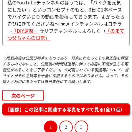
私のYouTubeチャンネルのほうでは、「バイクを元気
にしたい!」というコンセプトのもと、3日に1本ペース
でバイクいじりの動画を投稿しております。よかったら
遊びにきてくださいね～!★メインチャンネルはコチラ
→
「DIY道楽」
☆サブチャンネルもよろしく→
「のまて
つ父ちゃんの日常」
※掲載内容は公開日時点のものであり、将来にわたってその真正性を保証
するものでないこと、公開後の時間経過等に伴って内容に不備が生じる可
能性があることをご了承ください。※掲載されている製品等について、当
サイトがその品質等を十全に保証するものではありません。よって、その
購入／利用にあたっては自己責任にてお願いします。
次のページ
【画像】この記事に関連する写真をすべて見る(全11点）
1
2
3