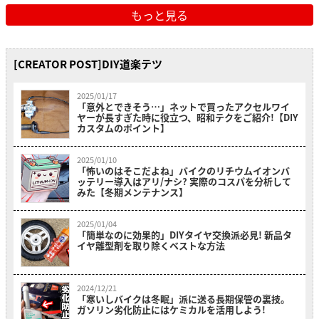
もっと見る
[CREATOR POST]DIY道楽テツ
2025/01/17
「意外とできそう…」ネットで買ったアクセルワイ
ヤーが長すぎた時に役立つ、昭和テクをご紹介!【DIY
カスタムのポイント】
2025/01/10
「怖いのはそこだよね」バイクのリチウムイオンバ
ッテリー導入はアリ/ナシ? 実際のコスパを分析して
みた【冬期メンテナンス】
2025/01/04
「簡単なのに効果的」DIYタイヤ交換派必見! 新品タ
イヤ離型剤を取り除くベストな方法
2024/12/21
「寒いしバイクは冬眠」派に送る長期保管の裏技。
ガソリン劣化防止にはケミカルを活用しよう!