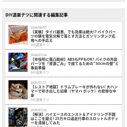
DIY道楽テツに関連する編集記事
2026/08/07
【実験】タイパ最悪、でも効果は絶大!? バイクパー
ツの錆を電気分解で落とす方法とガソリンタンク応
用への手応え
DIY道楽テツ
2026/07/24
【市役所に電凸取材】ABSもPPもOK? バイクの外装
パーツを「資源ごみ」で捨てるための“50cmの壁”と
事前準備
DIY道楽テツ
2026/07/17
【レストア地獄】ドラムブレーキが外れない! 大ハン
マーで叩き出した旧車（ヤマハ ポッケ）の悲惨な中
身
DIY道楽テツ
2026/07/10
【解決】ハイエースのエンスト＆アイドリング不調
はここを疑え! 25万キロ過走行車のスロットルボディ
ーを清掃してみた