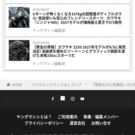
2026/08/07
Uターンが怖くなくなる167kgの超軽量ボディフルカウ
ル! 普段使いも安心のフレンドリースポーツ、カワサキ
「ニンジャ400」2027モデルが価格据え置きで9/5発売
ヤングマシン編集部
2026/08/06
【黄金の骨格】カワサキ Z250 2027年モデルが9/5に発売
決定! 高級感を極めたツートーンとグラフィック刷新を遂
げた本格250ccスポーツだ
ヤングマシン編集部
HOME
バイクメンテナンス＆レストア
「簡単なのに効果的」DIY
ヤングマシンとは？
ご利用案内
執筆／編集メンバー
プライバシーポリシー
運営会社
お問い合せ