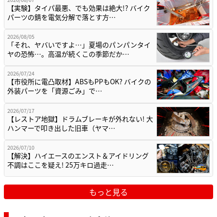
【実験】タイパ最悪、でも効果は絶大!? バイク
パーツの錆を電気分解で落とす方…
2026/08/05
「それ、ヤバいですよ…」夏場のパンパンタイ
ヤの恐怖…。高温が続くこの季節だか…
2026/07/24
【市役所に電凸取材】ABSもPPもOK? バイクの
外装パーツを「資源ごみ」で…
2026/07/17
【レストア地獄】ドラムブレーキが外れない! 大
ハンマーで叩き出した旧車（ヤマ…
2026/07/10
【解決】ハイエースのエンスト＆アイドリング
不調はここを疑え! 25万キロ過走…
もっと見る