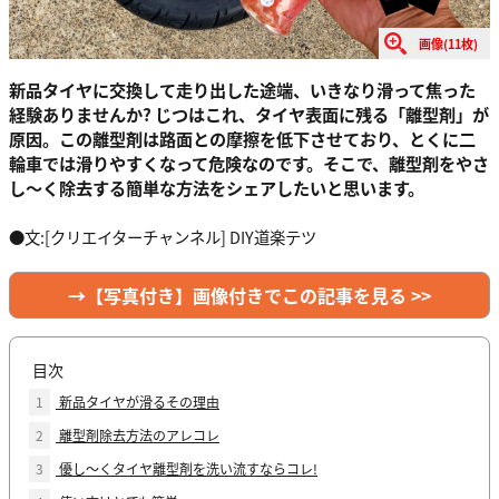
画像(11枚)
新品タイヤに交換して走り出した途端、いきなり滑って焦った
経験ありませんか? じつはこれ、タイヤ表面に残る「離型剤」が
原因。この離型剤は路面との摩擦を低下させており、とくに二
輪車では滑りやすくなって危険なのです。そこで、離型剤をやさ
し～く除去する簡単な方法をシェアしたいと思います。
●文:[クリエイターチャンネル] DIY道楽テツ
→【写真付き】画像付きでこの記事を見る >>
目次
1
新品タイヤが滑るその理由
2
離型剤除去方法のアレコレ
3
優し～くタイヤ離型剤を洗い流すならコレ!