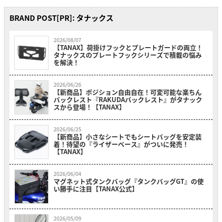
BRAND POST[PR]: タナックス
2026/08/07
【TANAX】荷掛けフックとプレートガードの両立！
タナックスのプレートフックシリーズで積載の悩み
を解決！
2026/06/26
【新商品】ポジション自由自在！可変可能な楽ちん
バックレスト『RAKUDAバックレスト』がタナック
スから登場！【TANAX】
2026/06/25
【新商品】小さなシートでもシートバッグを安定装
着！待望の『ライザーベース』がついに発売！
【TANAX】
2026/06/04
マグネット式タンクバッグ『タンクバッグGT』の使
い勝手に注目【TANAX公式】
2026/05/09