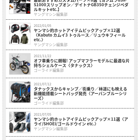
S1000スリップオン／デイトナGB350チェンジペダ
ルキットetc.】
ヤングマシン編集部
2022/01/05
ヤンマシ的ホットアイテムピックアップ×12選
〈Kabuto カムイ3 トゥルース／リュウキフィール
etc.〉
ヤングマシン編集部
2021/11/22
オフ車乗りに朗報! アップマフラーモデルに最適な片
持ちシェルケース〈タナックス〉
ゴーライド編集部
2021/07/12
タナックスからキャンプ／街乗り／林道にも映える
新機能搭載シートバッグ発売〈アーバンブルーシリ
ーズ〉
ゴーライド編集部
2021/07/05
ヤンマシ的ホットアイテムピックアップ×11選〈ア
ライ/SHOEI/ゴールドウイン etc.〉
ヤングマシン編集部