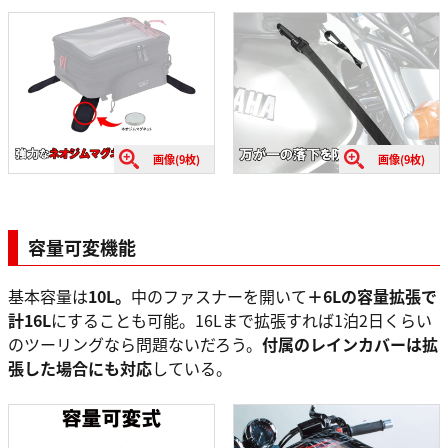
画像(9枚)
画像(9枚)
容量可変機能
基本容量は
10L。
中のファスナーを開いて
＋6Lの容量拡張で
計16L
にすることも可能。16Lまで拡張すれば1泊2日くらい
のツーリングなら問題ないだろう。
付属のレインカバーは拡
張した場合にも対応
している。