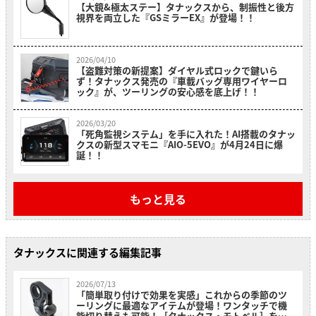
【大鏡&極太ステー】タナックスから、制振性と後方
視界を両立した『GSミラーEX』が登場！！
2026/04/10
【盗難対策の新提案】ダイヤル式ロックで鍵いら
ず！タナックス発売の『車載バッグ専用ワイヤーロ
ック』が、ツーリングの安心感を底上げ！！
2026/03/20
「死角監視システム」を手に入れた！AI搭載のタナッ
クスの新型スマモニ『AIO-5EVO』が4月24日に爆
誕！！
もっと見る
タナックスに関連する編集記事
2026/07/13
「簡単取り付けで効果を実感」これからの季節のツ
ーリングに最適なアイテムが登場！ワンタッチで機
能切り替えも可能！［タナックス・モトベル］を紹