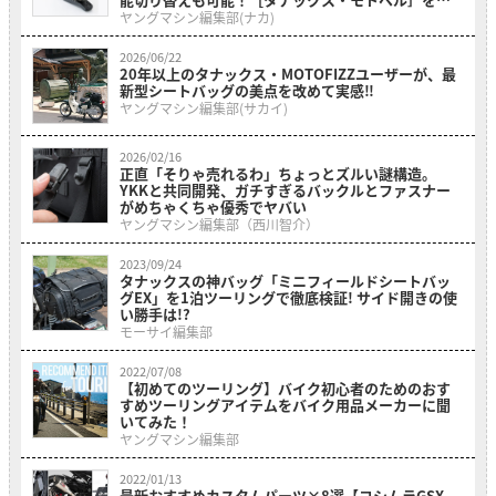
介！
ヤングマシン編集部(ナカ)
2026/06/22
20年以上のタナックス・MOTOFIZZユーザーが、最
新型シートバッグの美点を改めて実感‼
ヤングマシン編集部(サカイ)
2026/02/16
正直「そりゃ売れるわ」ちょっとズルい謎構造。
YKKと共同開発、ガチすぎるバックルとファスナー
がめちゃくちゃ優秀でヤバい
ヤングマシン編集部（西川智介）
2023/09/24
タナックスの神バッグ「ミニフィールドシートバッ
グEX」を1泊ツーリングで徹底検証! サイド開きの使
い勝手は!?
モーサイ編集部
2022/07/08
【初めてのツーリング】バイク初心者のためのおす
すめツーリングアイテムをバイク用品メーカーに聞
いてみた！
ヤングマシン編集部
2022/01/13
最新おすすめカスタムパーツ×8選【ヨシムラGSX-