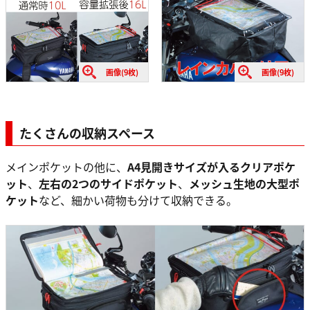
画像(9枚)
画像(9枚)
たくさんの収納スペース
メインポケットの他に、
A4見開きサイズが入るクリアポケ
ット
、
左右の2つのサイドポケット
、
メッシュ生地の大型ポ
ケット
など、細かい荷物も分けて収納できる。