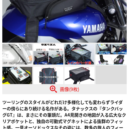
画像(9枚)
ツーリングのスタイルがどれだけ多様化しても変わらずライダ
ーの傍らにあり続ける名作がある。タナックスの『
タンクバッ
グGT
』は、まさにその筆頭だ。
A4見開きの地図が入る広大なク
リアポケット
と、
独自の可動式マグネット
による抜群のフィッ
ト感。一見オーソドックスなその姿には、数多の旅人のフィー