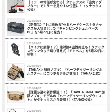
【ミラーの常識が変わる】タナックスの『直角アダ
プター』でミラーを見やすい位置に！〈タナックス
公式〉
2026/05/08
〈新商品〉”上に積める”セミハードケース！タナッ
クスが大容量30Lの『キャンピングシェルベース
PF』を5月22日に発売！
2026/05/07
【バイクに熊鈴！？】熊対策&盗難抑止も！タナック
スがワンタッチ切り替え式『モトベル』を5月22日に
発売！
2026/04/08
【TANAX×加藤ノブキ】『ハーフデイツーリングホ
ルスター』にコラボモデルが登場！〈TANAX公式〉
2026/04/07
【話題必至の新作爆誕！！】「HAVE A BAIKE DAY.加
藤ノブキ」モデルの『ハーフデイツーリングウエス
ト』がタナックスから登場！!〈TANAX公式〉
2026/04/09