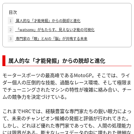
目次
1
属人的な「才能発掘」からの脱却と進化
2
「watsonx」がもたらす、見えない才能の可視化
3
専門家の「眼」とAIの「脳」が共鳴する未来
属人的な「才能発掘」からの脱却と進化
モータースポーツの最高峰であるMotoGP。そこでは、ライ
ダー個人の圧倒的な技能、過酷なレース環境、そして極限ま
でチューニングされたマシンの特性が複雑に絡み合い、チー
ムの競争力を決定づけている。
これまでHRCでは、経験豊富な専門家たちの鋭い眼力によっ
て、未来のチャンピオン候補の発掘と評価が行われてきた。
しかし、どれほど優れた専門家であっても、人間の処理能力
には限界がある。膨大なレースデータの中に埋もれた微細な