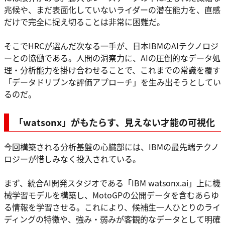
兆候や、まだ表面化していないライダーの潜在能力を、直感
だけで完全に捉え切ることは非常に困難だ。
そこでHRCが選んだ次なる一手が、日本IBMのAIテクノロジ
ーとの協働である。人間の洞察力に、AIの圧倒的なデータ処
理・分析能力を掛け合わせることで、これまでの常識を覆す
「データドリブンな評価アプローチ」を生み出そうとしてい
るのだ。
「watsonx」がもたらす、見えない才能の可視化
今回構築される分析基盤の心臓部には、IBMの最先端テクノ
ロジーが惜しみなく投入されている。
まず、統合AI開発スタジオである「IBM watsonx.ai」上に機
械学習モデルを構築し、MotoGPの公開データを含むあらゆ
る情報を学習させる。これにより、候補生一人ひとりのライ
ディングの特徴や、強み・弱みが客観的なデータとして明確