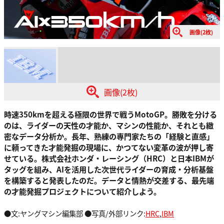
画像(2枚)
画像(2枚)
時速350kmを超える極限の世界で戦うMotoGP。勝敗を分ける
のは、ライダーの天性の才能か、マシンの性能か、それとも緻
密なデータ分析か。長年、熟練の専門家たちの「経験と直感」
に頼ってきた才能発掘の現場に、かつてない変革の波が押し寄
せている。株式会社ホンダ・レーシング（HRC）と日本IBMが
タッグを組み、AIを活用した次世代ライダーの育成・分析基盤
を構築すると発表したのだ。データと情熱が交差する、最先端
の才能発掘プロジェクトについて紹介しよう。
●文:ヤングマシン編集部 ●写真/外部リンク:
HRC
,
IBM