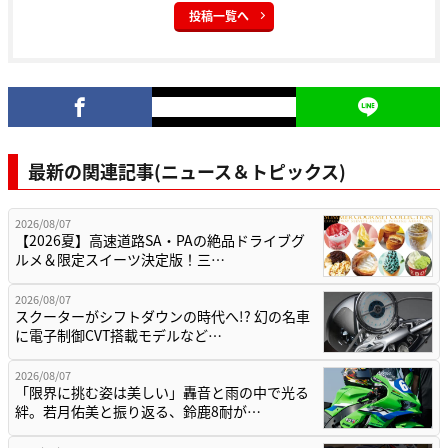
投稿一覧へ
最新の関連記事(ニュース＆トピックス)
2026/08/07
【2026夏】高速道路SA・PAの絶品ドライブグ
ルメ＆限定スイーツ決定版！三…
2026/08/07
スクーターがシフトダウンの時代へ!? 幻の名車
に電子制御CVT搭載モデルなど…
2026/08/07
「限界に挑む姿は美しい」轟音と雨の中で光る
絆。若月佑美と振り返る、鈴鹿8耐が…