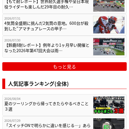
【もて耐レポート】世界耐久選手権や全日本現
役ライダーも楽しんだ29年目の耐久…
2026/07/31
4気筒全盛期に挑んだ2気筒の意地。600台が殺
到した”アマチュアレースの甲子…
2026/07/30
【鈴鹿8耐レポート】例年より1ヶ月早い開催と
なった2026年第47回大会は雨…
もっと見る
人気記事ランキング(全体)
2026/08/04
夏のツーリングから帰ってきたらやるべきこと
３選
2026/07/29
「スイッチONで明らかに違いを感じる…」あら