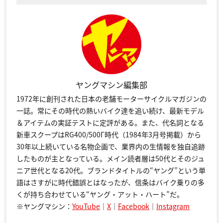
ヤングマシン編集部
1972年に創刊された日本の老舗モーターサイクルマガジンの
一誌。常にその時代の熱いバイク達を追い続け、最新モデル
＆アイテムの実証テストに定評がある。また、代名詞となる
新車スクープはRG400/500Γ時代（1984年3月号掲載）から
30年以上続いている名物企画で、業界内の生情報を独自追跡
したものが主となっている。メイン読者層は50代とそのジュ
ニア世代となる20代。ブランドタイトルの“ヤング”という単
語はさすがに時代錯誤とはなったが、信条はバイク乗りの多
くが持ち合わせている“ヤング・アット・ハート”だ。
※ヤングマシン：
YouTube
｜
X
｜
Facebook
｜
Instagram