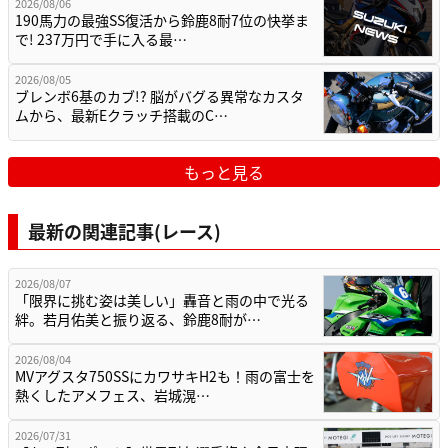
2026/08/06
190馬力の最強SS復活から鈴鹿8耐7位の快挙ま
で! 237万円で手に入る最…
2026/08/05
ブレンボ6基のカブ!? 脳がバグる異常なカスタ
ムから、最新Eクラッチ搭載のC…
もっと見る
最新の関連記事(レース)
2026/08/07
「限界に挑む姿は美しい」轟音と雨の中で光る
絆。若月佑美と振り返る、鈴鹿8耐が…
2026/08/04
MVアグスタ750SSにカワサキH2も！雨の富士を
熱くしたアメフェス、岩城滉…
2026/07/31