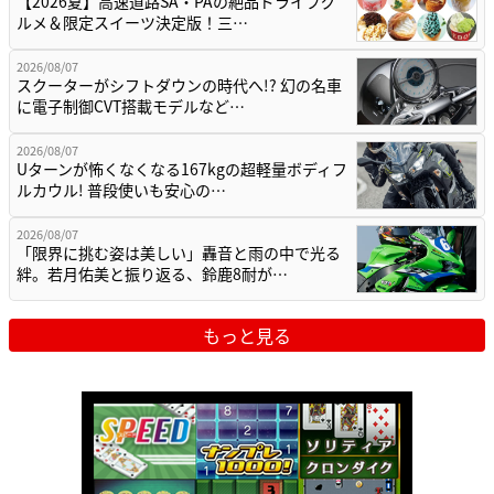
【2026夏】高速道路SA・PAの絶品ドライブグ
ルメ＆限定スイーツ決定版！三…
2026/08/07
スクーターがシフトダウンの時代へ!? 幻の名車
に電子制御CVT搭載モデルなど…
2026/08/07
Uターンが怖くなくなる167kgの超軽量ボディフ
ルカウル! 普段使いも安心の…
2026/08/07
「限界に挑む姿は美しい」轟音と雨の中で光る
絆。若月佑美と振り返る、鈴鹿8耐が…
もっと見る