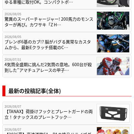
ゆる車種に取付OK。コンパクトボ…
2026/08/05
驚異のスーパーチャージャー! 200馬力のモンス
ターが再び。カワサキ「Z H…
2026/08/05
ブレンボ6基のカブ!? 脳がバグる異常なカスタ
ムから、最新Eクラッチ搭載のC…
2026/07/31
4気筒全盛期に挑んだ2気筒の意地。600台が殺
到した”アマチュアレースの甲子…
最新の投稿記事(全体)
2026/08/07
【TANAX】荷掛けフックとプレートガードの両
立！タナックスのプレートフック…
2026/08/07