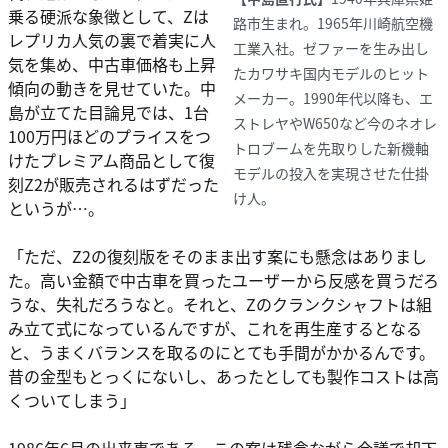
乗る硬派な象徴として、Zは
路市生まれ。1965年川崎航空機
レプリカ人気の裏で着実に人
工業入社。ゼファーを生み出し
気を集め、中古車価格も上昇
たカワサキ国内モデルのヒット
傾向の動きを見せていた。中
メーカー。1990年代以降も、エ
島が立てた目論見では、1台
ストレヤやW650など今のネオレ
100万円ほどのプライスをつ
トロブームを先取りした新機軸
けたプレミアム商品として復
モデルの投入を実現させた仕掛
刻Z2が販売されるはずだった
け人。
というが…。
「ただ、Z2の復刻版をそのまま出す案にも懸念はありまし
た。高い金額で中古車を買ったユーザーから反感を買うだろ
うな、失礼だろうなと。それと、Zのクランクシャフトは組
み立て式になっているんですが、これを再生産するとなる
と、うまくバランスを取るのにとても手間がかかるんです。
昔の金型もとっくにないし、あったとしても製作コストは高
くついてしまう」