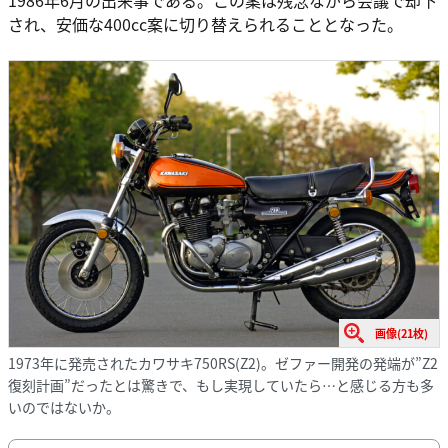
1986年6月の出来事である。この案は残念ながら会議で却下
され、安価な400cc案に切り替えられることとなった。
画像(21枚)
1973年に発売されたカワサキ750RS(Z2)。ゼファー開発の発端が”Z2
復刻計画”だったとは驚きで、もし実現していたら…と感じる方も多
いのではないか。