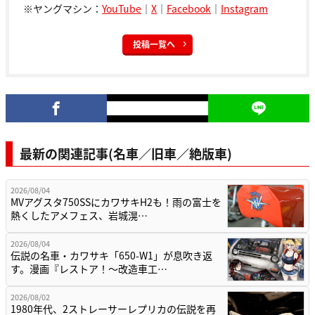
※ヤングマシン：
YouTube
｜
X
｜
Facebook
｜
Instagram
投稿一覧へ
最新の関連記事(名車／旧車／絶版車)
2026/08/04
MVアグスタ750SSにカワサキH2も！雨の富士を
熱くしたアメフェス、岩城滉…
2026/08/04
伝説の名車・カワサキ「650-W1」が息吹き返
す。漫画『レストア！～改造車工…
2026/08/02
1980年代、2ストレーサーレプリカの伝説を再