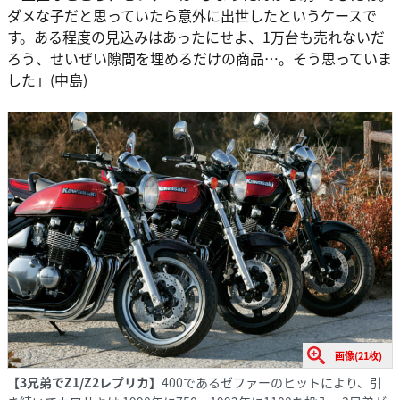
ダメな子だと思っていたら意外に出世したというケースで
す。ある程度の見込みはあったにせよ、1万台も売れないだ
ろう、せいぜい隙間を埋めるだけの商品…。そう思っていま
した」(中島)
画像(21枚)
【3兄弟でZ1/Z2レプリカ】
400であるゼファーのヒットにより、引