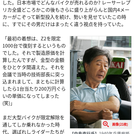
した。日本市場でどんなバイクが売れるのか? レーサーレプ
リカ全盛どころかこの後もさらに盛り上がらんと国内4メー
カーがこぞって新型投入を続け、勢いを見せていたこの時
に、すでにその男だけはまったく違う視点を持っていた。
「最初の着想は、Z2を限定
1000台で復刻するというもの
でした。それで製造原価を計
算したんですが、金型の金額
をひとケタ間違えた。それを
会議で当時の技術部長に突っ
込まれまして、まともに計算
したら1台当たり200万円ぐら
いの単価になってしまった
(笑)」
まだ大型バイクが限定解除を
通してしか乗れなかった時
画像(21枚)
代、選ばれしライダーたちが
【中島直行氏】
1940年兵庫県姫