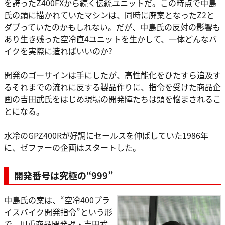
を誇ったZ400FXから続く伝統ユニットだ。この時点で中島
氏の頭に描かれていたマシンは、同時に廃案となったZ2と
ダブっていたのかもしれない。だが、中島氏の反対の影響も
あり生き残った空冷直4ユニットを生かして、一体どんなバ
イクを実際に造ればいいのか?
開発のゴーサインは手にしたが、高性能化をひたすら追及す
るそれまでの流れに反する製品作りに、指令を受けた商品企
画の吉田武氏をはじめ現場の開発陣たちは頭を悩まされるこ
とになる。
水冷のGPZ400Rが好調にセールスを伸ばしていた1986年
に、ゼファーの企画はスタートした。
開発番号は究極の“999”
中島氏の案は、“空冷400プラ
イスバイク開発指令”という形
で、川重商品開発課・吉田武