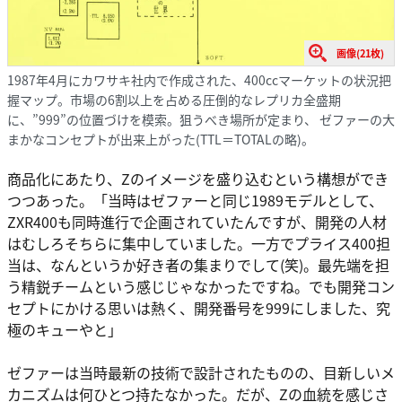
画像(21枚)
1987年4月にカワサキ社内で作成された、400ccマーケットの状況把
握マップ。市場の6割以上を占める圧倒的なレプリカ全盛期
に、”999”の位置づけを模索。狙うべき場所が定まり、 ゼファーの大
まかなコンセプトが出来上がった(TTL＝TOTALの略)。
商品化にあたり、Zのイメージを盛り込むという構想ができ
つつあった。「当時はゼファーと同じ1989モデルとして、
ZXR400も同時進行で企画されていたんですが、開発の人材
はむしろそちらに集中していました。一方でプライス400担
当は、なんというか好き者の集まりでして(笑)。最先端を担
う精鋭チームという感じじゃなかったですね。でも開発コン
セプトにかける思いは熱く、開発番号を999にしました、究
極のキューやと」
ゼファーは当時最新の技術で設計されたものの、目新しいメ
カニズムは何ひとつ持たなかった。だが、Zの血統を感じさ