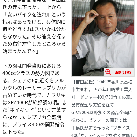
氏の元に下った。「上から
『安いバイクを造れ』という
指示はあったけど、具体的に
何をどうすればいいかは分か
らなかった。その答えを探す
ため右往左往したところから
始まったんです」
下の図は開発当時における
400ccクラスの勢力図であ
画像(21枚)
る。シェアの6割近くをフル
【吉田武氏】
1949年香川県高松
カウルのレーサーレプリカが
市生まれ。1972年川崎重工業入
占めていた時代で、カワサキ
社。ゼファー400/750育ての親。
はGPZ400Rが絶好調の頃。ま
品質保証や実験を経て、
だ“ネイキッド”という言葉す
GPZ900R以降多くの商品企画に
らなかったレプリカ全盛期
携わる。ゼファーの開発では、
に、プライス400の開発指令
中島氏が道を作った “プライス
は下った。
400”を、Zイメージを強く意識し