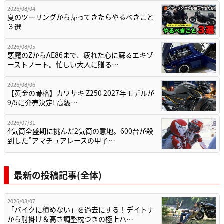
2026/08/04
夏のツーリングから帰ってきたらやるべきこと
３選
2026/08/05
悪魔のZからAE86まで、疲れた心に蘇るエキゾ
ーストノート。忙しい大人に贈る…
2026/08/06
【黄金の骨格】カワサキ Z250 2027年モデルが
9/5に発売決定! 高級…
2026/07/31
4気筒全盛期に挑んだ2気筒の意地。600台が殺
到した”アマチュアレースの甲子…
最新の投稿記事(全体)
2026/08/07
「バイクに積めない」を過去にする！デイトナ
から肘掛け＆高さ調整枕つきの極上ハ…