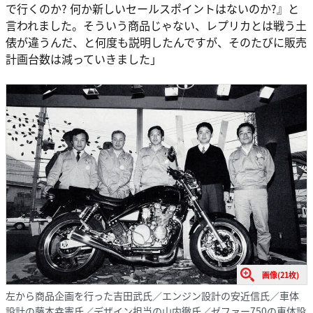
で行くのか? 何か新しいセールスポイントはないのか?』と
言われました。そういう商品じゃない、レプリカとは戦う土
俵が違うんだ、と何度も説明したんですが、そのたびに販売
計画台数は減っていきました」
画像(21枚)
左から商品企画を行った吉田武氏／エンジン設計の安近信氏／車体
設計の藤本幸憲氏／デザイン担当の山内徹氏／ゼファー750の車体設