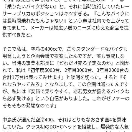
『乗りたいバイクがない』と。それに当時流行していたレー
サーレプリカのポジションはキツすぎる。『こんなバイクに
は長時間乗れたもんじゃない』という声は社内でも上がって
きてまして、メーカーは幅広い層のニーズに応えた商品を提
供すべきだと。
そこで私は、空冷の400ccで、ごくスタンダードなバイクも
用意しようと企画会議で提案したんですが、誰も賛成しな
い。当時の事業本部長に『どれだけ売る予定なのか』と聞か
れて、私は『初年度5000台、2年目3000台、3年目2000台の
合計1万台は売ってみせます』と啖呵を切った。すると『そ
れならやってみろ』となりまして、この企画は通ったんです
が、私には『安価で乗りやすく、老若男女が扱えるバイクな
ら必ず受ける』という自信がありました。これがゼファーの
そもそもの発端なのです」
中島氏が選んだ空冷400。それはとりもなおさず直4を意味
していた。クラス初のDOHCヘッドを搭載し、爆発的な人気