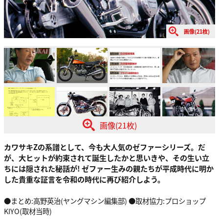
画像(21枚)
画像(21枚)
カワサキZの系譜として、今も大人気のゼファーシリーズ。だ
が、大ヒットが約束されて誕生したかと思いきや、その生い立
ちには隠された秘話が! ゼファー生みの親たちが平成時代に明か
した貴重な証言を令和の時代に再び紹介しよう。
●まとめ:高野英治(ヤングマシン編集部) ●取材協力:プロショップ
KIYO(取材当時)