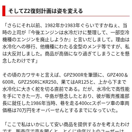
そしてZ2復刻計画は姿を変える
「さらにそれ以前、1982年か1983年ぐらいですかねぇ、当
時の上司が『今後エンジンは水冷だけに整理して、一部空冷
機種のエンジンを廃止しようか』と言いだしまして。理由は
水冷化への移行、他機種にわたる金型のメンテ等ですが、私
は大反対しました。商品が高価になり過ぎてしまうことを懸
念したわけです」
その頃のカワサキと言えば、GPZ900Rを筆頭に、GPZ400＆
600R、GPZ250RにKR250、果てはAR125と、上から下まで
水冷化に大きく舵を切る直前である。だが、水冷化で高性能
を手にできた一方、中島が懸念したとおり、彼が販売推進部
長に就任した1986年当時、巷を走る400ccスポーツ車の車両
価格は70万円をオーバーせんとするまでになっていた。
「ここで私はいかにして安い商品を提供するかを考えたわけ
です。販売店で声を聞くと、とくに中年以上のユーザーは