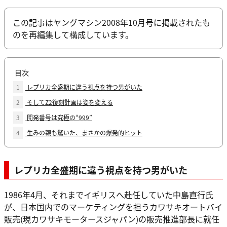
この記事はヤングマシン2008年10月号に掲載されたも
のを再編集して構成しています。
目次
1
レプリカ全盛期に違う視点を持つ男がいた
2
そしてZ2復刻計画は姿を変える
3
開発番号は究極の“999”
4
生みの親も驚いた、まさかの爆発的ヒット
レプリカ全盛期に違う視点を持つ男がいた
1986年4月、それまでイギリスへ赴任していた中島直行氏
が、日本国内でのマーケティングを担うカワサキオートバイ
販売(現カワサキモータースジャパン)の販売推進部長に就任