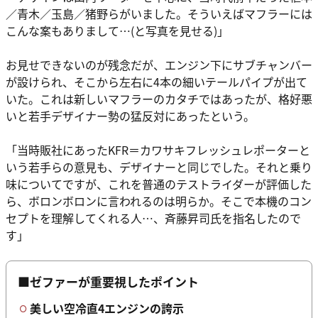
／青木／玉島／猪野らがいました。そういえばマフラーには
こんな案もありまして…(と写真を見せる)」
お見せできないのが残念だが、エンジン下にサブチャンバー
が設けられ、そこから左右に4本の細いテールパイプが出て
いた。これは新しいマフラーのカタチではあったが、格好悪
いと若手デザイナー勢の猛反対にあったという。
「当時販社にあったKFR＝カワサキフレッシュレポーターと
いう若手らの意見も、デザイナーと同じでした。それと乗り
味についてですが、これを普通のテストライダーが評価した
ら、ボロンボロンに言われるのは明らか。そこで本機のコン
セプトを理解してくれる人…、斉藤昇司氏を指名したので
す」
■ゼファーが重要視したポイント
美しい空冷直4エンジンの誇示