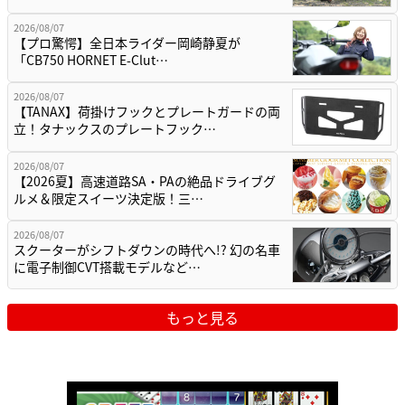
2026/08/07
【プロ驚愕】全日本ライダー岡崎静夏が
「CB750 HORNET E-Clut…
2026/08/07
【TANAX】荷掛けフックとプレートガードの両
立！タナックスのプレートフック…
2026/08/07
【2026夏】高速道路SA・PAの絶品ドライブグ
ルメ＆限定スイーツ決定版！三…
2026/08/07
スクーターがシフトダウンの時代へ!? 幻の名車
に電子制御CVT搭載モデルなど…
もっと見る