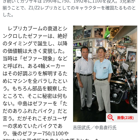
き続いてカワサキは 1990年に750、1992年に1100を投入。3兄弟が
揃うことで、Z1/Z2レプリカとしてのキャラクターを確固たるものと
した。
レプリカブームの衰退とシ
ンクロしたゼファーは、絶好
のタイミングで誕生し、以降
の価値観は大きく変貌した。
当時は「ゼファー現象」など
と呼ばれ、ある4輪メーカー
はその好調ぶりを解明するた
めにマシンを全バラしたとい
う。もちろん部品を観察した
ところで、そこに秘密は何も
ない。中島はゼファーを「た
だのありふれたバイク」だと
言う。だがそれこそがユーザ
画像(21枚)
ーの求めていたバイクであ
吉田武氏／中島直行氏
り、後のゼファー750/1100や