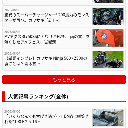
2026/08/05
驚異のスーパーチャージャー! 200馬力のモンス
ターが再び。カワサキ「Z H…
2026/08/04
MVアグスタ750SSにカワサキH2も！雨の富士を
熱くしたアメフェス、岩城滉…
2026/08/04
【試乗インプレ】カワサキ Ninja 500 / Z500の
凄さとは？青木宣…
もっと見る
人気記事ランキング(全体)
2026/08/06
「いくらなんでも大げさ過ぎ…」BMWに嘲笑さ
れた“190 E 2.5-16 …