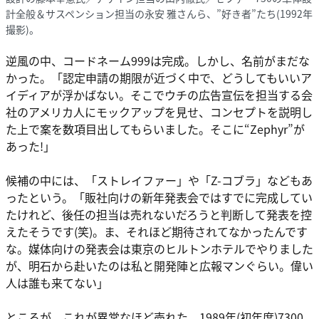
計全般＆サスペンション担当の永安 雅さんら、”好き者”たち(1992年
撮影)。
逆風の中、コードネーム999は完成。しかし、名前がまだな
かった。「認定申請の期限が近づく中で、どうしてもいいア
イディアが浮かばない。そこでウチの広告宣伝を担当する会
社のアメリカ人にモックアップを見せ、コンセプトを説明し
た上で案を数項目出してもらいました。そこに“Zephyr”が
あった!」
候補の中には、「ストレイファー」や「Z-コブラ」などもあ
ったという。「販社向けの新年発表会ではすでに完成してい
たけれど、後任の担当は売れないだろうと判断して発表を控
えたそうです(笑)。ま、それほど期待されてなかったんです
な。媒体向けの発表会は東京のヒルトンホテルでやりました
が、明石から赴いたのは私と開発陣と広報マンぐらい。偉い
人は誰も来てない」
ところが、これが異常なほど売れた。1989年(初年度)7300