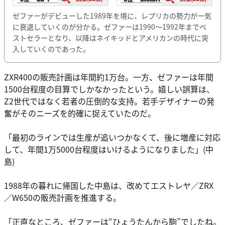
ゼファーがデビューした1989年を境に、レプリカの勢力が一気
に衰退していくのが分かる。ゼファーは1990〜1992年までベ
ストセラーとなり、以降はネイキッドとアメリカンの時代に突
入していくのであった。
ZXR400の販売計画は年間約1万台。一方、ゼファーは年間
1500台程度の目算でしかなかったという。嬉しい誤算は、
Z2世代ではなく若者の圧倒的な支持。若手デザイナーの発
奮がそのニーズを的確に捉えていたのだ。
「最初のラインでは生産が追いつかなくて、後に増産に対応
して、年間1万5000台程度はいけるようになりました」(中
島)
1988年の暮れに帰国した中島は、改めてエストレヤ／ZRX
／W650の販売計画を推進する。
「正直なところ、ゼファーは“ひょうたんから駒”でしたね。