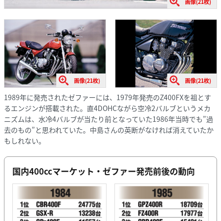
画像(21枚)
画像(21枚)
画像(21枚)
1989年に発売されたゼファーには、1979年発売のZ400FXを祖とす
るエンジンが搭載された。直4DOHCながら空冷2バルブというメカ
ニズムは、水冷4バルブが当たり前となっていた1986年当時でも”過
去のもの”と思われていた。中島さんの英断がなければ消えていたか
もしれない。
国内400ccマーケット・ゼファー発売前後の動向