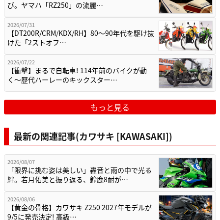
び。ヤマハ「RZ250」の流麗…
2026/07/31
【DT200R/CRM/KDX/RH】80〜90年代を駆け抜
けた「2ストオフ…
2026/07/22
【衝撃】まるで自転車! 114年前のバイクが動
く〜歴代ハーレーのキックスター…
もっと見る
最新の関連記事(カワサキ [KAWASAKI])
2026/08/07
「限界に挑む姿は美しい」轟音と雨の中で光る
絆。若月佑美と振り返る、鈴鹿8耐が…
2026/08/06
【黄金の骨格】カワサキ Z250 2027年モデルが
9/5に発売決定! 高級…