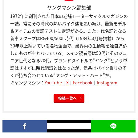
ヤングマシン編集部
1972年に創刊された日本の老舗モーターサイクルマガジンの
一誌。常にその時代の熱いバイク達を追い続け、最新モデル
＆アイテムの実証テストに定評がある。また、代名詞となる
新車スクープはRG400/500Γ時代（1984年3月号掲載）から
30年以上続いている名物企画で、業界内の生情報を独自追跡
したものが主となっている。メイン読者層は50代とそのジュ
ニア世代となる20代。ブランドタイトルの“ヤング”という単
語はさすがに時代錯誤とはなったが、信条はバイク乗りの多
くが持ち合わせている“ヤング・アット・ハート”だ。
※ヤングマシン：
YouTube
｜
X
｜
Facebook
｜
Instagram
投稿一覧へ