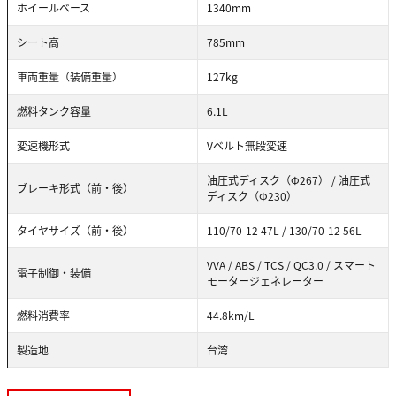
ホイールベース
1340mm
シート高
785mm
車両重量（装備重量）
127kg
燃料タンク容量
6.1L
変速機形式
Vベルト無段変速
油圧式ディスク（Φ267） / 油圧式
ブレーキ形式（前・後）
ディスク（Φ230）
タイヤサイズ（前・後）
110/70-12 47L / 130/70-12 56L
VVA / ABS / TCS / QC3.0 / スマート
電子制御・装備
モータージェネレーター
燃料消費率
44.8km/L
製造地
台湾