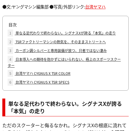
●文:ヤングマシン編集部 ●写真/外部リンク:
台湾ヤマハ
目次
1
単なる足代わりで終わらない。シグナスXが誇る「本気」の走り
2
TSRファクトリーマシンの熱気を、そのままストリートへ
3
カーボン調シルバーと専用装備が放つ、只者ではない凄み
4
日本導入への期待を抱かずにはいられない、極上のスポーツスクー
ター
5
台湾ヤマハ CYGNUS X TSR COLOR
6
台湾ヤマハ CYGNUS X TSR SPECS
単なる足代わりで終わらない。シグナスXが誇る
「本気」の走り
ただのスクーターと侮るなかれ。シグナスXの根底に流れて