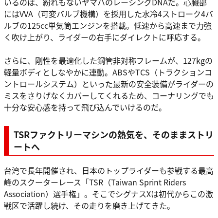
いるのは、紛れもないヤマハのレーシングDNAだ。心臓部
にはVVA（可変バルブ機構）を採用した水冷4ストローク4バ
ルブの125cc単気筒エンジンを搭載。低速から高速まで力強
く吹け上がり、ライダーの右手にダイレクトに呼応する。
さらに、剛性を最適化した鋼管非対称フレームが、127kgの
軽量ボディとしなやかに連動。ABSやTCS（トラクションコ
ントロールシステム）といった最新の安全装備がライダーの
ミスをさりげなくカバーしてくれるため、コーナリングでも
十分な安心感を持って飛び込んでいけるのだ。
TSRファクトリーマシンの熱気を、そのままストリ
ートへ
台湾で長年開催され、日本のトップライダーも参戦する最高
峰のスクーターレース「TSR（Taiwan Sprint Riders
Association）選手権」。そこでシグナスXは初代からこの激
戦区で活躍し続け、その走りを磨き上げてきた。