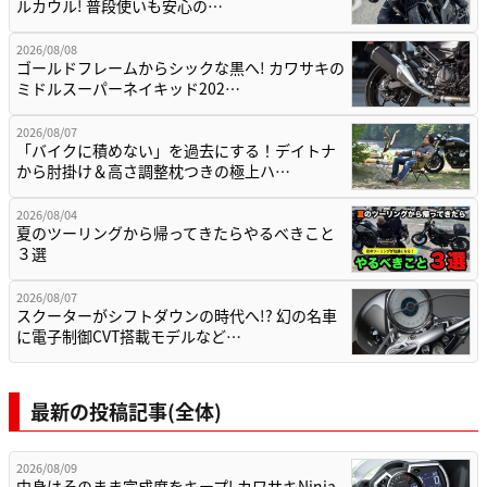
ルカウル! 普段使いも安心の…
2026/08/08
ゴールドフレームからシックな黒へ! カワサキの
ミドルスーパーネイキッド202…
2026/08/07
「バイクに積めない」を過去にする！デイトナ
から肘掛け＆高さ調整枕つきの極上ハ…
2026/08/04
夏のツーリングから帰ってきたらやるべきこと
３選
2026/08/07
スクーターがシフトダウンの時代へ!? 幻の名車
に電子制御CVT搭載モデルなど…
最新の投稿記事(全体)
2026/08/09
中身はそのまま完成度をキープ! カワサキNinja