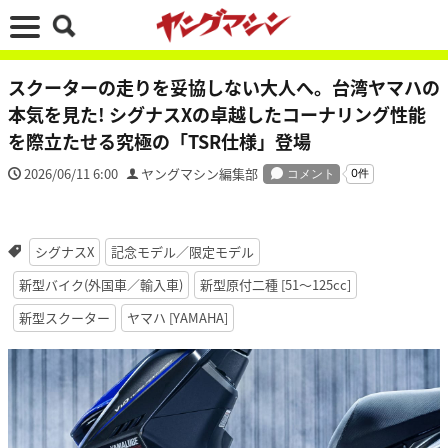
スクーターの走りを妥協しない大人へ。台湾ヤマハの
本気を見た! シグナスXの卓越したコーナリング性能
を際立たせる究極の「TSR仕様」登場
2026/06/11 6:00
ヤングマシン編集部
シグナスX
記念モデル／限定モデル
新型バイク(外国車／輸入車)
新型原付二種 [51〜125cc]
新型スクーター
ヤマハ [YAMAHA]