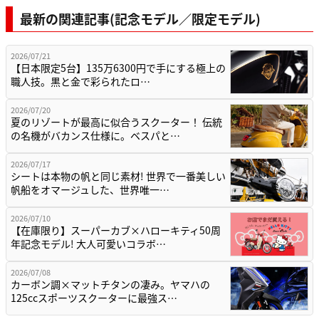
最新の関連記事(記念モデル／限定モデル)
2026/07/21
【日本限定5台】135万6300円で手にする極上の
職人技。黒と金で彩られたロ…
2026/07/20
夏のリゾートが最高に似合うスクーター！ 伝統
の名機がバカンス仕様に。ベスパと…
2026/07/17
シートは本物の帆と同じ素材! 世界で一番美しい
帆船をオマージュした、世界唯一…
2026/07/10
【在庫限り】スーパーカブ×ハローキティ50周
年記念モデル! 大人可愛いコラボ…
2026/07/08
カーボン調×マットチタンの凄み。ヤマハの
125ccスポーツスクーターに最強ス…