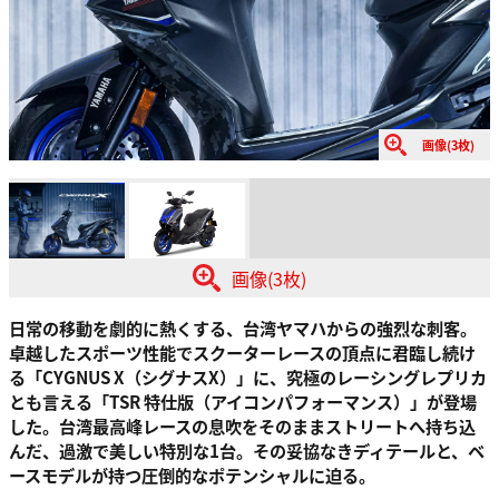
画像(3枚)
画像(3枚)
日常の移動を劇的に熱くする、台湾ヤマハからの強烈な刺客。
卓越したスポーツ性能でスクーターレースの頂点に君臨し続け
る「CYGNUS X（シグナスX）」に、究極のレーシングレプリカ
とも言える「TSR 特仕版（アイコンパフォーマンス）」が登場
した。台湾最高峰レースの息吹をそのままストリートへ持ち込
んだ、過激で美しい特別な1台。その妥協なきディテールと、ベ
ースモデルが持つ圧倒的なポテンシャルに迫る。