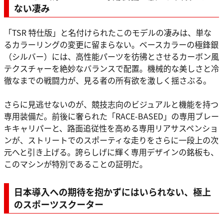
ない凄み
「TSR 特仕版」と名付けられたこのモデルの凄みは、単な
るカラーリングの変更に留まらない。ベースカラーの極鋒銀
（シルバー）には、高性能パーツを彷彿とさせるカーボン風
テクスチャーを絶妙なバランスで配置。機械的な美しさと冷
徹なまでの戦闘力が、見る者の所有欲を激しく揺さぶる。
さらに見逃せないのが、競技志向のビジュアルと機能を持つ
専用装備だ。前後に奢られた「RACE-BASED」の専用ブレー
キキャリパーと、路面追従性を高める専用リアサスペンショ
ンが、ストリートでのスポーティな走りをさらに一段上の次
元へと引き上げる。誇らしげに輝く専用デザインの銘板も、
このマシンが特別であることの証明だ。
日本導入への期待を抱かずにはいられない、極上
のスポーツスクーター