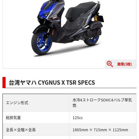
画像(3枚)
台湾ヤマハ CYGNUS X TSR SPECS
水冷4ストロークSOHC4バルブ単気
エンジン形式
筒
総排気量
125cc
全長×全幅×全高
1865mm × 715mm × 1125mm