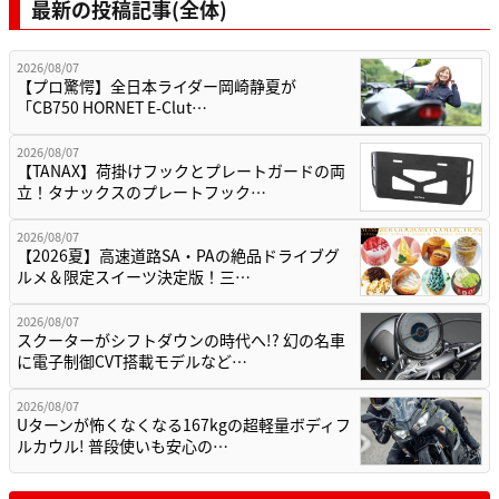
最新の投稿記事(全体)
2026/08/07
【プロ驚愕】全日本ライダー岡崎静夏が
「CB750 HORNET E-Clut…
2026/08/07
【TANAX】荷掛けフックとプレートガードの両
立！タナックスのプレートフック…
2026/08/07
【2026夏】高速道路SA・PAの絶品ドライブグ
ルメ＆限定スイーツ決定版！三…
2026/08/07
スクーターがシフトダウンの時代へ!? 幻の名車
に電子制御CVT搭載モデルなど…
2026/08/07
Uターンが怖くなくなる167kgの超軽量ボディフ
ルカウル! 普段使いも安心の…