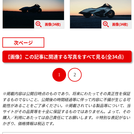
画像(34枚)
画像(34枚)
次ページ
【画像】この記事に関連する写真をすべて見る(全34点)
1
2
※掲載内容は公開日時点のものであり、将来にわたってその真正性を保証
するものでないこと、公開後の時間経過等に伴って内容に不備が生じる可
能性があることをご了承ください。※掲載されている製品等について、当
サイトがその品質等を十全に保証するものではありません。よって、その
購入／利用にあたっては自己責任にてお願いします。※特別な表記がない
かぎり、価格情報は税込です。