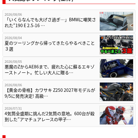
2026/08/06
「いくらなんでも大げさ過ぎ…」BMWに嘲笑さ
れた“190 E 2.5-16 …
2026/08/04
夏のツーリングから帰ってきたらやるべきこと
３選
2026/08/05
悪魔のZからAE86まで、疲れた心に蘇るエキゾ
ーストノート。忙しい大人に贈る…
2026/08/06
【黄金の骨格】カワサキ Z250 2027年モデルが
9/5に発売決定! 高級…
2026/07/31
4気筒全盛期に挑んだ2気筒の意地。600台が殺
到した”アマチュアレースの甲子…