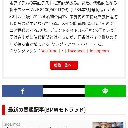
＆アイテムの実証テストに定評がある。また、代名詞となる
新車スクープはRG400/500Γ時代（1984年3月号掲載）から
30年以上続いている名物企画で、業界内の生情報を独自追跡
したものが主となっている。メイン読者層は50代とそのジュ
ニア世代となる20代。ブランドタイトルの“ヤング”という単
語はさすがに時代錯誤とはなったが、信条はバイク乗りの多
くが持ち合わせている“ヤング・アット・ハート”だ。
※ヤングマシン：
YouTube
｜
X
｜
Facebook
｜
Instagram
投稿一覧へ
最新の関連記事(BMWモトラッド)
2026/07/22