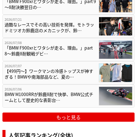
「BMW F900xrとワタシが走る、理由。」part 9
〜8耐決勝翌日の…
2026/07/21
過酷なレースでその高い技術を発揮。モトラッ
ドミツオカ鈴鹿店のメカニックが、鈴…
2026/07/08
「BMW F900xrとワタシが走る、理由。」part
8〜鈴鹿8耐観戦デビ…
2026/07/07
【499円〜】ワークマンの冷感トップスが神す
ぎる！BMWや南海部品など、夏の…
2026/07/06
BMW M1000RRが鈴鹿8耐で快挙、BMW公式チ
ームとして歴史的な表彰台…
もっと見る
人気記事ランキング(全体)