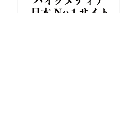
HOME
バイク／オートバイ［新車］
息を呑む2m超えのシームレス
ヤングマシンとは？
ご利用案内
執筆／編集メンバー
プライバシーポリシー
運営会社
お問い合せ
Copyright ©
NAIGAI PUBLISHING CO.,LTD.
All rights reserved.