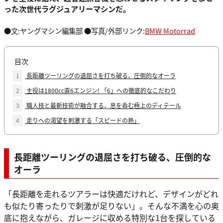
った次世代ラグジュアリーマシンだ。
●文:ヤングマシン編集部 ●写真/外部リンク:
BMW Motorrad
目次
1
長距離ツーリングの退屈さを打ち破る、圧倒的なオーラ
2
主役は1800cc直6エンジン! 「6」への徹底的なこだわり
3
職人技と最新技術が融合する、息を呑む極上のディテール
4
走りへの渇望を刺激する「スピードの熱」
長距離ツーリングの退屈さを打ち破る、圧倒的な
オーラ
「長距離を走れるツアラーは快適だけれど、デザインがどれ
も似たり寄ったりで刺激が足りない」。そんな不満を心の奥
底に抱えながら、ガレージに収める特別な1台を探している