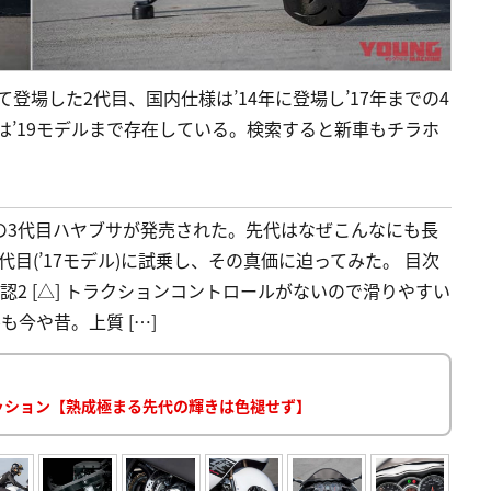
にて登場した2代目、国内仕様は’14年に登場し’17年までの4
は’19モデルまで存在している。検索すると新車もチラホ
望の3代目ハヤブサが発売された。先代はなぜこんなにも長
目(’17モデル)に試乗し、その真価に迫ってみた。 目次
確認2 [△] トラクションコントロールがないので滑りやすい
も今や昔。上質 […]
レッション【熟成極まる先代の輝きは色褪せず】