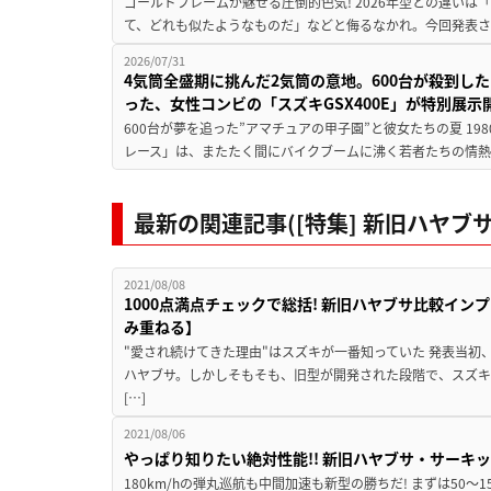
ゴールドフレームが魅せる圧倒的色気! 2026年型との違いは「
て、どれも似たようなものだ」などと侮るなかれ。今回発表されたカ
2026/07/31
4気筒全盛期に挑んだ2気筒の意地。600台が殺到し
った、女性コンビの「スズキGSX400E」が特別展示
600台が夢を追った”アマチュアの甲子園”と彼女たちの夏 19
レース」は、またたく間にバイクブームに沸く若者たちの情熱の
最新の関連記事([特集] 新旧ハヤブ
2021/08/08
1000点満点チェックで総括! 新旧ハヤブサ比較イン
み重ねる】
"愛され続けてきた理由"はスズキが一番知っていた 発表当初
ハヤブサ。しかしそもそも、旧型が開発された段階で、スズキ
[…]
2021/08/06
やっぱり知りたい絶対性能!! 新旧ハヤブサ・サーキッ
180km/hの弾丸巡航も中間加速も新型の勝ちだ! まずは50～1