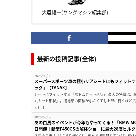
大屋雄一(ヤングマシン編集部)
最新の投稿記事(全体)
2026/08/08
スーパースポーツ車の極小リアシートにもフィットす
ッグ』【TANAX】
シートにフィットする「ボトムカット形状」 最大の特徴は、
ムカット形状」。接地部の面積が小さくても上部に行くほど
ッ[…]
2026/08/08
あの白馬のイベントが今年もやってくる！「BMW MOTORR
日開催！新型F450GSの解体ショーに最大28度ヒル
注目の目玉！「NEW F 450 GS」日本お披露目＆エンジン