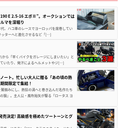
 E 2.5-16 エボⅡ”。オークションでは
クルマを深堀り
80年代、ハコ車のレースでヨーロッパを席巻してい
5リッターへと進化させるなど「[…]
と疲れから「早くバイクをガレージにしまいたい」と
ていたり、発汗によるヘルメットやジ[…]
トノート。忙しい大人に贈る「あの頃の熱
に期間限定で集結！
を鷲掴みにし、熱狂の渦へと巻き込んだ名作たち
の狼』。主人公・風吹裕矢が駆る「ロータス ヨ
5に発売決定! 高級感を極めたツートーンとグ