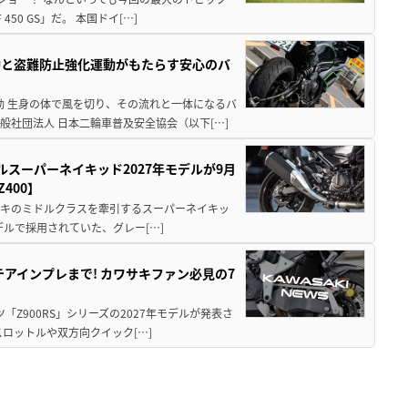
0 GS」だ。 本国ドイ[…]
動と盗難防止強化運動がもたらす安心のバ
動 生身の体で風を切り、その流れと一体になるバ
社団法人 日本二輪車普及安全協会（以下[…]
ルスーパーネイキッド2027年モデルが9月
400】
ワサキのミドルクラスを牽引するスーパーネイキッ
モデルで採用されていた、グレー[…]
テアインプレまで! カワサキファン必見の7
ツ「Z900RS」シリーズの2027年モデルが発表さ
ロットルや双方向クイック[…]