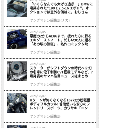
「いくらなんでも大げさ過ぎ…」BMWに
嘲笑された“190 E 2.5-16 エボⅡ”。オー
クションでは意外な価格に。おじさん達
が少年だった頃の憧れのクルマを深堀り
ヤングマシン編集部(ナカ)
2026/08/05
悪魔のZからAE86まで、疲れた心に蘇る
エキゾーストノート。忙しい大人に贈る
「あの頃の熱狂」、名作コミック＆映画
の愛機たちが東京駅地下に期間限定で集
結！
ヤングマシン編集部
2026/08/07
スクーターがシフトダウンの時代へ!? 幻
の名車に電子制御CVT搭載モデルなど、7
月発表のヤマハ注目ニュース総まとめ
ヤングマシン編集部
2026/08/07
Uターンが怖くなくなる167kgの超軽量
ボディフルカウル! 普段使いも安心のフ
レンドリースポーツ、カワサキ「ニンジ
ャ400」2027モデルが価格据え置きで
9/5発売
ヤングマシン編集部
2026/08/06