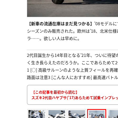
【新車の流通在庫はまだ見つかる】
'08モデル
シーズンのみ販売された。欧州は’18、北米仕様
ラ……。欲しい人は早めに。
2代目誕生から14年目となる’21年、ついに待
く生き長らえたのだろうか。ここであらためて2代
1 [○] 高級サルーンのような上質フィールを再
路面は注意3 [こんな人におすすめ] 最高速バトル
【この記事を最初から読む】
スズキ2代目ハヤブサ(’17)あらためて試乗インプ