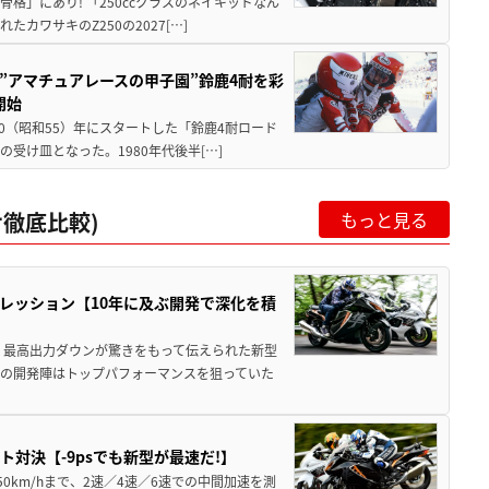
骨格」にあり! 「250ccクラスのネイキッドなん
ワサキのZ250の2027[…]
た”アマチュアレースの甲子園”鈴鹿4耐を彩
開始
80（昭和55）年にスタートした「鈴鹿4耐ロード
受け皿となった。1980年代後半[…]
サ徹底比較)
もっと見る
プレッション【10年に及ぶ開発で深化を積
、最高出力ダウンが驚きをもって伝えられた新型
の開発陣はトップパフォーマンスを狙っていた
ト対決【-9psでも新型が最速だ!】
50km/hまで、2速／4速／6速での中間加速を測