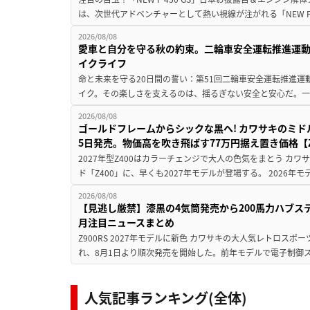
は、次世代アドベンチャーとして熱い視線が注がれる「NEW F 45
2026/08/08
愛車と自分を守る秋の約束。二輪車安全運転推進運
イクライフ
命と未来を守る20日間の誓い：第51回二輪車安全運転推進運
イク。その楽しさを支えるのは、揺るぎない安全と安心だ。一般
2026/08/08
ゴールドフレームからシックな黒へ! カワサキのミド
5日発売。物価高を吹き飛ばす77万円据え置き価格【Z
2027年型Z400はカラーチェンジで大人の色気をまとう カ
ド「Z400」に、早くも2027年モデルが登場する。 2026年
2026/08/08
【見逃し厳禁】漆黒の4気筒発売から200馬力ハブス
月注目ニュースまとめ
Z900RS 2027年モデルに新色 カワサキの大人気レトロスポー
れ、8月1日より順次発売を開始した。前年モデルで電子制御ス
人気記事ランキング(全体)