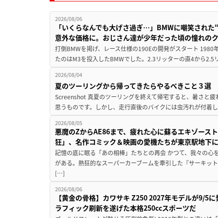
2026/08/06
「いくらなんでも大げさ過ぎ…」BMWに嘲笑された“190
意外な価格に。おじさん達が少年だった頃の憧れの
打倒BMWを掲げ、レース仕様の190Eの開発がスタート 19
たのはM3を投入したBMWでした。2.3リッターの直4から2.
2026/08/04
夏のツーリングから帰ってきたらやるべきこと３選
Screenshot 真夏のツーリングを終えて帰宅すると、暑さ
思うものです。しかし、走行直後のバイクには虫汚れが付着し
2026/08/05
悪魔のZからAE86まで、疲れた心に蘇るエキゾース
狂」、名作コミック＆映画の愛機たちが東京駅地下
記憶の底に眠る「あの相棒」たちとの再会 かつて、我々の心
がある。熱狂的なスーパーカーブームを牽引した『サーキット
[…]
2026/08/06
【黄金の骨格】カワサキ Z250 2027年モデルが9/
ラフィック刷新を遂げた本格250ccスポーツだ