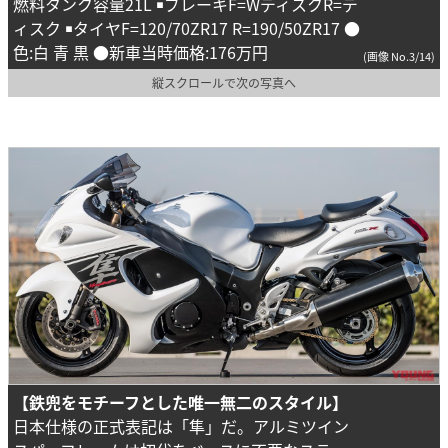
燃料タンク容量21L ￭ブレーキF=WディスクR=デ
ィスク ￭タイヤF=120/70ZR17 R=190/50ZR17 ●
色:白 青 黒 ●新車当時価格:176万円
(画像 No.3/14)
縦スクロールで次の写真へ
【鉄兜をモチーフとした唯一無二のスタイル】
日本仕様の正式表記は「隼」だ。アルミツイン