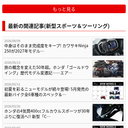
もっと見る
最新の関連記事(新型スポーツ＆ツーリング)
2026/08/09
中身はそのまま完成度をキープ! カワサキNinja
250が2027年モデル…
2026/05/13
旅の概念を変えた50年超。ホンダ「ゴールドウ
イング」歴代モデル変遷記——エア…
2026/05/11
初夏を彩るニューモデルが続々登場! 5月発売の
最新バイク全6車種のスペック＆…
2026/03/20
ホンダの4気筒400ccフルカウルスポーツが30年
ぶりに復活へ!! 新型「C…
2026/03/07