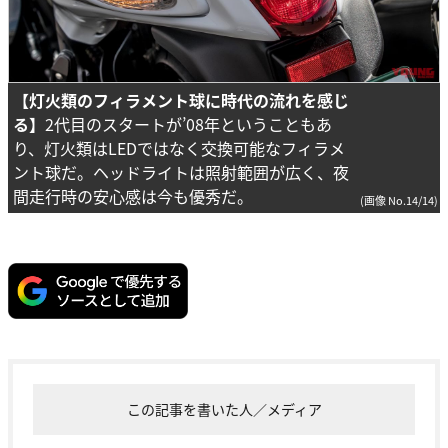
【灯火類のフィラメント球に時代の流れを感じ
る】
2代目のスタートが’08年ということもあ
り、灯火類はLEDではなく交換可能なフィラメ
ント球だ。ヘッドライトは照射範囲が広く、夜
間走行時の安心感は今も優秀だ。
(画像 No.14/14)
この記事を書いた人／メディア