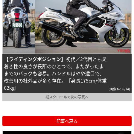
【ライディングポジション】
初代／2代目とも足
着き性の良さが長所のひとつで、またがったま
までのバックも容易。ハンドルはやや遠目で、
改善用の社外品が多く存在。［身長175cm/体重
62kg］
(画像 No.6/14)
縦スクロールで次の写真へ
記事へ戻る