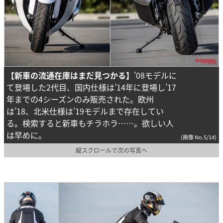
【新車の流通在庫はまだ見つかる】
'08モデルに
て登場した2代目、国内仕様は’14年に登場し’17
年までの4シーズンのみ販売された。欧州
は’18、北米仕様は’19モデルまで存在してい
る。検索すると新車もチラホラ……。欲しい人
は早めに。
(画像 No.5/14)
縦スクロールで次の写真へ