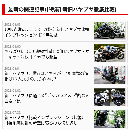
最新の関連記事([特集] 新旧ハヤブサ徹底比較)
2021/08/08
1000点満点チェックで総括! 新旧ハヤブサ比較
インプレッション【10年に及…
2021/08/06
やっぱり知りたい絶対性能!! 新旧ハヤブサ・サ
ーキット対決【-9psでも新型…
2021/08/04
新旧ハヤブサ、燃費はどちらが上? 計器類の進
化は? 2人乗りの乗り心地は? …
2021/08/02
新旧ハヤブサに通じる”デッカいアメ車”的な面
白さ〈比…
2021/07/31
新旧ハヤブサ比較インプレッション〈峠編〉
【接地感抜群の新型は寝るのも切り返し…