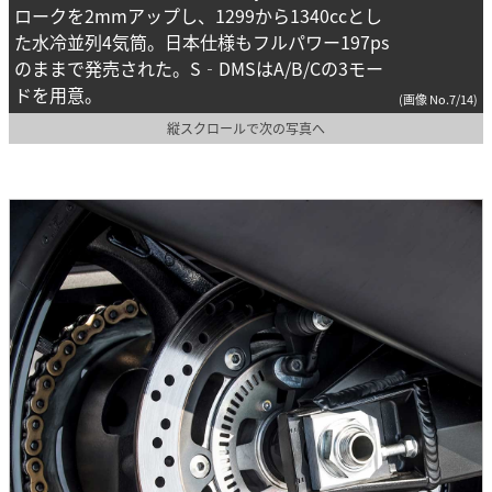
ロークを2mmアップし、1299から1340ccとし
た水冷並列4気筒。日本仕様もフルパワー197ps
のままで発売された。S‐DMSはA/B/Cの3モー
ドを用意。
(画像 No.7/14)
縦スクロールで次の写真へ