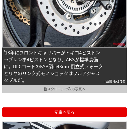
’13年にフロントキャリパーがトキコ4ピストン
→ブレンボ4ピストンとなり、ABSが標準装備
に。DLCコートのKYB製φ43mm倒立式フォーク
とリヤのリンク式モノショックはフルアジャス
タブルだ。
(画像 No.8/14)
縦スクロールで次の写真へ
記事へ戻る