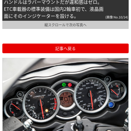
ハンドルはラバーマウントだが違和感はゼロ。
ETC車載器の標準装備は国内2輪車初で、液晶画
面にそのインジケーターを設ける。
(画像 No.10/14)
縦スクロールで次の写真へ
記事へ戻る