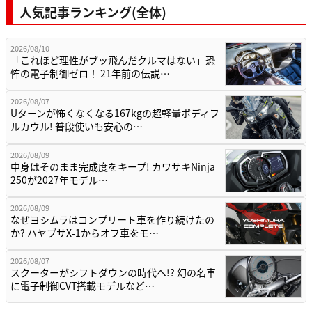
人気記事ランキング(全体)
2026/08/10
「これほど理性がブッ飛んだクルマはない」恐
怖の電子制御ゼロ！ 21年前の伝説…
2026/08/07
Uターンが怖くなくなる167kgの超軽量ボディフ
ルカウル! 普段使いも安心の…
2026/08/09
中身はそのまま完成度をキープ! カワサキNinja
250が2027年モデル…
2026/08/09
なぜヨシムラはコンプリート車を作り続けたの
か? ハヤブサX-1からオフ車をモ…
2026/08/07
スクーターがシフトダウンの時代へ!? 幻の名車
に電子制御CVT搭載モデルなど…