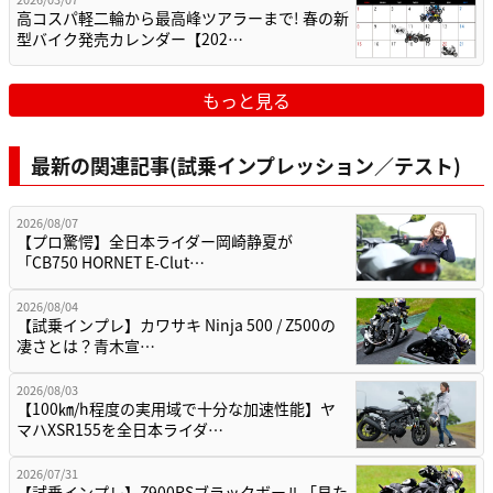
高コスパ軽二輪から最高峰ツアラーまで! 春の新
型バイク発売カレンダー【202…
もっと見る
最新の関連記事(試乗インプレッション／テスト)
2026/08/07
【プロ驚愕】全日本ライダー岡崎静夏が
「CB750 HORNET E-Clut…
2026/08/04
【試乗インプレ】カワサキ Ninja 500 / Z500の
凄さとは？青木宣…
2026/08/03
【100㎞/h程度の実用域で十分な加速性能】ヤ
マハXSR155を全日本ライダ…
2026/07/31
【試乗インプレ】Z900RSブラックボール「見た