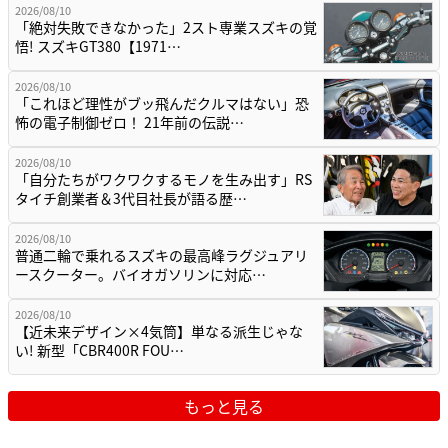
2026/08/10
「絶対失敗できなかった」2スト専業スズキの覚
悟! スズキGT380【1971…
2026/08/10
「これほど理性がブッ飛んだクルマはない」恐
怖の電子制御ゼロ！ 21年前の伝説…
2026/08/10
「自分たちがワクワクするモノを生み出す」RS
タイチ創業者＆3代目社長が語る歴…
2026/08/10
普通二輪で乗れるスズキの最高峰ラグジュアリ
ースクーター。バイオガソリンに対応…
2026/08/10
【近未来デザイン×4気筒】単なる派生じゃな
い! 新型「CBR400R FOU…
もっと見る