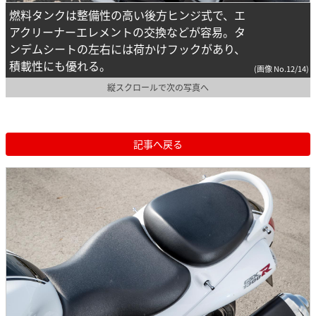
燃料タンクは整備性の高い後方ヒンジ式で、エ
アクリーナーエレメントの交換などが容易。タ
ンデムシートの左右には荷かけフックがあり、
積載性にも優れる。
(画像 No.12/14)
縦スクロールで次の写真へ
記事へ戻る