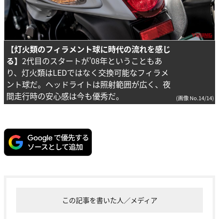
【灯火類のフィラメント球に時代の流れを感じ
る】
2代目のスタートが’08年ということもあ
り、灯火類はLEDではなく交換可能なフィラメ
ント球だ。ヘッドライトは照射範囲が広く、夜
間走行時の安心感は今も優秀だ。
(画像 No.14/14)
この記事を書いた人／メディア