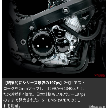
【結果的にシリーズ最強の197ps】
2代目でスト
ロークを2mmアップし、1299から1340ccとし
た水冷並列4気筒。日本仕様もフルパワー197ps
のままで発売された。S‐DMSはA/B/Cの3モー
ドを用意。
(画像 No.6/14)