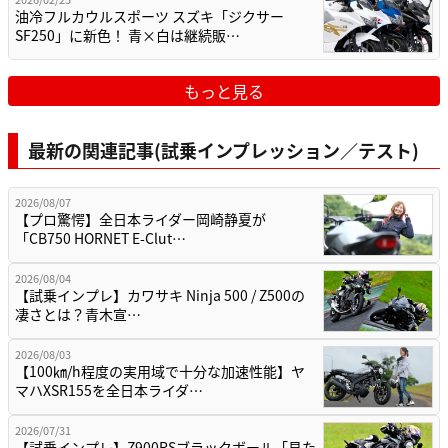
油冷フルカウルスポーツ スズキ「ジクサー
SF250」に新色！ 青×白は継続販…
もっと見る
最新の関連記事(試乗インプレッション／テスト)
2026/08/07
【プロ驚愕】全日本ライダー岡崎静夏が
「CB750 HORNET E-Clut…
2026/08/04
【試乗インプレ】カワサキ Ninja 500 / Z500の
凄さとは？青木宣…
2026/08/03
【100㎞/h程度の実用域で十分な加速性能】ヤ
マハXSR155を全日本ライダ…
2026/07/31
【試乗インプレ】Z900RSブラックボール「見た