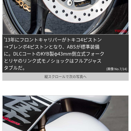
’13年にフロントキャリパーがトキコ4ピストン
→ブレンボ4ピストンとなり、ABSが標準装備
に。DLCコートのKYB製φ43mm倒立式フォーク
とリヤのリンク式モノショックはフルアジャス
タブルだ。
(画像 No.7/14)
縦スクロールで次の写真へ