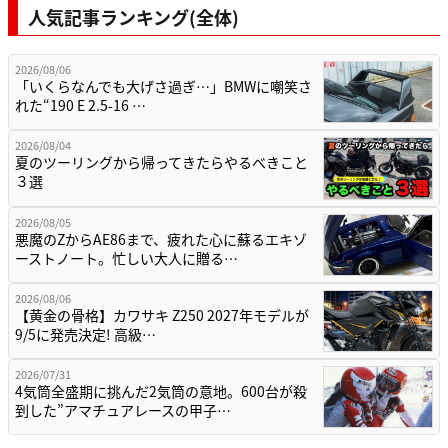
人気記事ランキング(全体)
2026/08/06
「いくらなんでも大げさ過ぎ…」BMWに嘲笑さ
れた“190 E 2.5-16 …
2026/08/04
夏のツーリングから帰ってきたらやるべきこと
３選
2026/08/05
悪魔のZからAE86まで、疲れた心に蘇るエキゾ
ーストノート。忙しい大人に贈る…
2026/08/06
【黄金の骨格】カワサキ Z250 2027年モデルが
9/5に発売決定! 高級…
2026/07/31
4気筒全盛期に挑んだ2気筒の意地。600台が殺
到した”アマチュアレースの甲子…