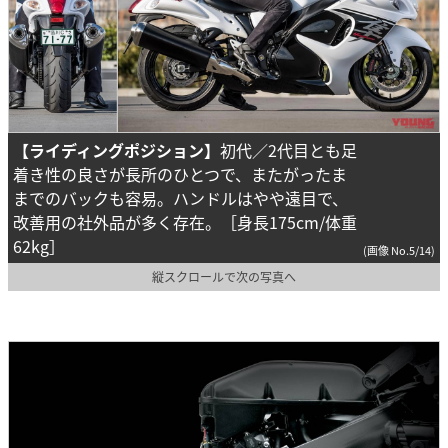
【ライディングポジション】
初代／2代目とも足
着き性の良さが長所のひとつで、またがったま
までのバックも容易。ハンドルはやや遠目で、
改善用の社外品が多く存在。［身長175cm/体重
62kg］
(画像 No.5/14)
縦スクロールで次の写真へ