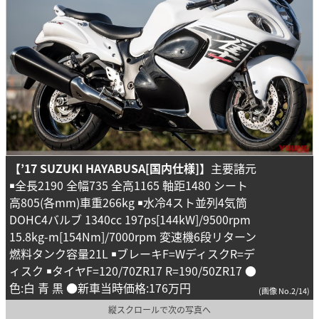
【
’17
SUZUKI HAYABUSA[国内仕様]】
主要諸元
￭全長2190 全幅735 全高1165 軸距1480 シート
高805(各mm)車重266kg ￭水冷4スト並列4気筒
DOHC4バルブ 1340cc 197ps[144kW]/9500rpm
15.8kg-m[154Nm]/7000rpm 変速機6段リターン
燃料タンク容量21L ￭ブレーキF=WディスクR=デ
ィスク ￭タイヤF=120/70ZR17 R=190/50ZR17 ●
色:白 青 黒 ●新車当時価格:176万円
(画像 No.2/14)
縦スクロールで次の写真へ