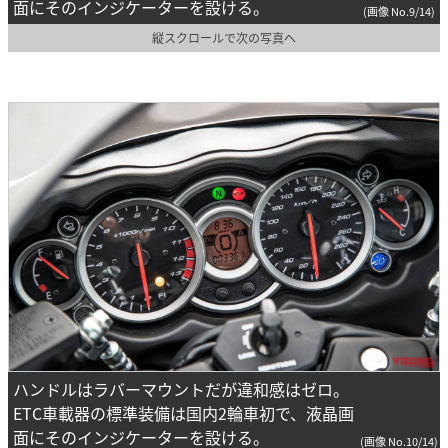
面にそのインジケーターを設ける。
(画像 No.9/14)
縦スクロールで次の写真へ
ハンドルはラバーマウントだが違和感はゼロ。
ETC車載器の標準装備は国内2輪車初で、液晶画
面にそのインジケーターを設ける。
(画像 No.10/14)