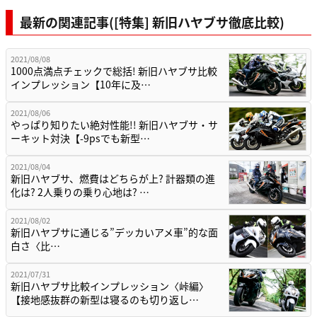
最新の関連記事([特集] 新旧ハヤブサ徹底比較)
2021/08/08
1000点満点チェックで総括! 新旧ハヤブサ比較
インプレッション【10年に及…
2021/08/06
やっぱり知りたい絶対性能!! 新旧ハヤブサ・サ
ーキット対決【-9psでも新型…
2021/08/04
新旧ハヤブサ、燃費はどちらが上? 計器類の進
化は? 2人乗りの乗り心地は? …
2021/08/02
新旧ハヤブサに通じる”デッカいアメ車”的な面
白さ〈比…
2021/07/31
新旧ハヤブサ比較インプレッション〈峠編〉
【接地感抜群の新型は寝るのも切り返し…