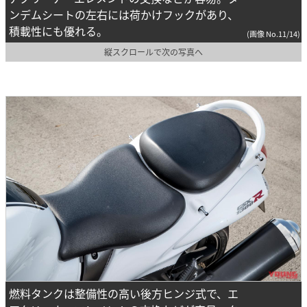
ンデムシートの左右には荷かけフックがあり、
積載性にも優れる。
(画像 No.11/14)
縦スクロールで次の写真へ
燃料タンクは整備性の高い後方ヒンジ式で、エ