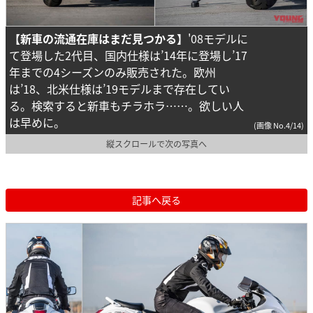
【新車の流通在庫はまだ見つかる】
'08モデルに
て登場した2代目、国内仕様は’14年に登場し’17
年までの4シーズンのみ販売された。欧州
は’18、北米仕様は’19モデルまで存在してい
る。検索すると新車もチラホラ……。欲しい人
は早めに。
(画像 No.4/14)
縦スクロールで次の写真へ
記事へ戻る