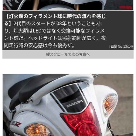
【灯火類のフィラメント球に時代の流れを感じ
る】
2代目のスタートが’08年ということもあ
り、灯火類はLEDではなく交換可能なフィラメ
ント球だ。ヘッドライトは照射範囲が広く、夜
間走行時の安心感は今も優秀だ。
(画像 No.13/14)
縦スクロールで次の写真へ