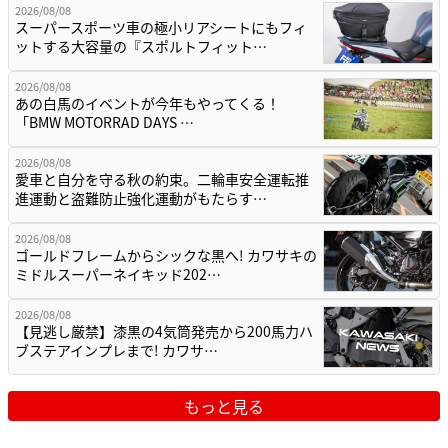
2026/08/08
スーパースポーツ車の極小リアシートにもフィ
ットする大容量の『スポルトフィット…
2026/08/08
あの白馬のイベントが今年もやってくる！
「BMW MOTORRAD DAYS …
2026/08/08
愛車と自分を守る秋の約束。二輪車安全運転推
進運動と盗難防止強化運動がもたらす…
2026/08/08
ゴールドフレームからシックな黒へ! カワサキの
ミドルスーパーネイキッド202…
2026/08/08
【見逃し厳禁】漆黒の4気筒発売から200馬力ハ
ブステアインプレまで! カワサ…
もっと見る