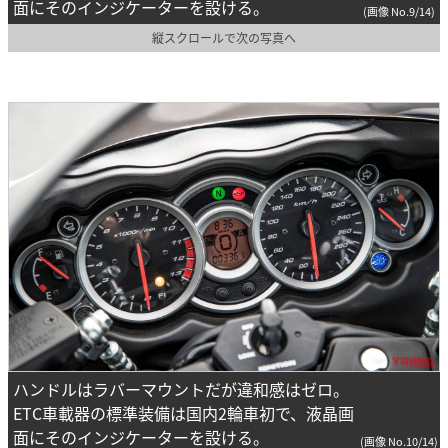
面にそのインジケーターを設ける。
(画像 No.9/14)
縦スクロールで次の写真へ
ハンドルはラバーマウントだが違和感はゼロ。
ETC車載器の標準装備は国内2輪車初で、液晶画
面にそのインジケーターを設ける。
(画像 No.10/14)