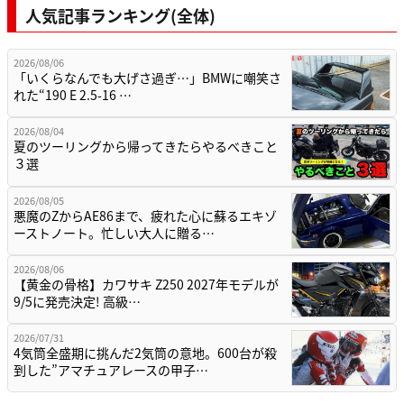
人気記事ランキング(全体)
2026/08/06
「いくらなんでも大げさ過ぎ…」BMWに嘲笑さ
れた“190 E 2.5-16 …
2026/08/04
夏のツーリングから帰ってきたらやるべきこと
３選
2026/08/05
悪魔のZからAE86まで、疲れた心に蘇るエキゾ
ーストノート。忙しい大人に贈る…
2026/08/06
【黄金の骨格】カワサキ Z250 2027年モデルが
9/5に発売決定! 高級…
2026/07/31
4気筒全盛期に挑んだ2気筒の意地。600台が殺
到した”アマチュアレースの甲子…