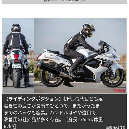
【ライディングポジション】
初代／2代目とも足
着き性の良さが長所のひとつで、またがったま
までのバックも容易。ハンドルはやや遠目で、
改善用の社外品が多く存在。［身長175cm/体重
62kg］
(画像 No.6/14)