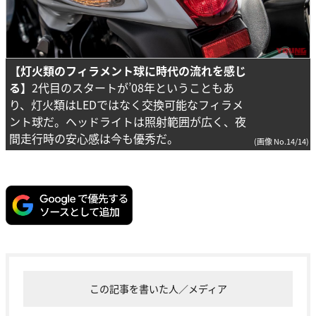
【灯火類のフィラメント球に時代の流れを感じ
る】
2代目のスタートが’08年ということもあ
り、灯火類はLEDではなく交換可能なフィラメ
ント球だ。ヘッドライトは照射範囲が広く、夜
間走行時の安心感は今も優秀だ。
(画像 No.14/14)
この記事を書いた人／メディア