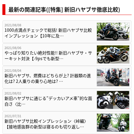
最新の関連記事([特集] 新旧ハヤブサ徹底比較)
2021/08/08
1000点満点チェックで総括! 新旧ハヤブサ比較
インプレッション【10年に及…
2021/08/06
やっぱり知りたい絶対性能!! 新旧ハヤブサ・サ
ーキット対決【-9psでも新型…
2021/08/04
新旧ハヤブサ、燃費はどちらが上? 計器類の進
化は? 2人乗りの乗り心地は? …
2021/08/02
新旧ハヤブサに通じる”デッカいアメ車”的な面
白さ〈比…
2021/07/31
新旧ハヤブサ比較インプレッション〈峠編〉
【接地感抜群の新型は寝るのも切り返し…