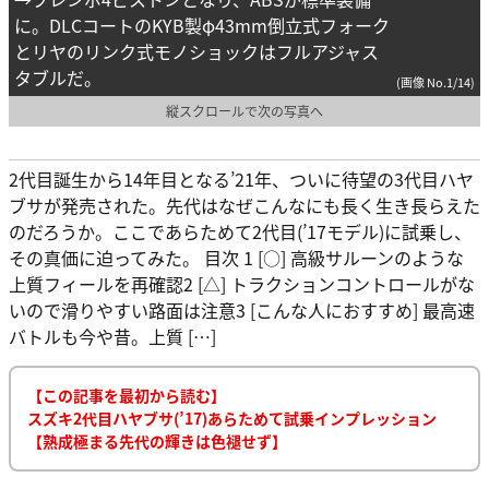
に。DLCコートのKYB製φ43mm倒立式フォーク
とリヤのリンク式モノショックはフルアジャス
タブルだ。
(画像 No.1/14)
縦スクロールで次の写真へ
2代目誕生から14年目となる’21年、ついに待望の3代目ハヤ
ブサが発売された。先代はなぜこんなにも長く生き長らえた
のだろうか。ここであらためて2代目(’17モデル)に試乗し、
その真価に迫ってみた。 目次 1 [○] 高級サルーンのような
上質フィールを再確認2 [△] トラクションコントロールがな
いので滑りやすい路面は注意3 [こんな人におすすめ] 最高速
バトルも今や昔。上質 […]
【この記事を最初から読む】
スズキ2代目ハヤブサ(’17)あらためて試乗インプレッション
【熟成極まる先代の輝きは色褪せず】