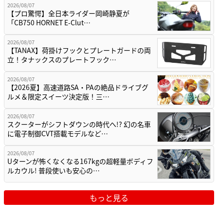
2026/08/07
【プロ驚愕】全日本ライダー岡崎静夏が
「CB750 HORNET E-Clut…
2026/08/07
【TANAX】荷掛けフックとプレートガードの両
立！タナックスのプレートフック…
2026/08/07
【2026夏】高速道路SA・PAの絶品ドライブグ
ルメ＆限定スイーツ決定版！三…
2026/08/07
スクーターがシフトダウンの時代へ!? 幻の名車
に電子制御CVT搭載モデルなど…
2026/08/07
Uターンが怖くなくなる167kgの超軽量ボディフ
ルカウル! 普段使いも安心の…
もっと見る