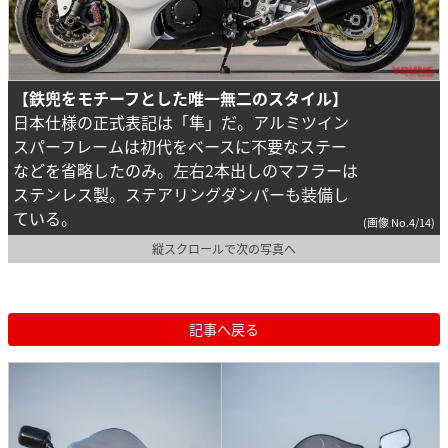
【鉄兜をモチーフとした唯一無二のスタイル】
日本仕様の正式表記は「隼」だ。アルミツイン
スパーフレームは初代をベースに不要なステー
などを省略したのみ。左右2本出しのマフラーは
ステンレス製。ステアリングダンパーも装備し
ている。
(画像 No.4/14)
縦スクロールで次の写真へ
記事へ戻る