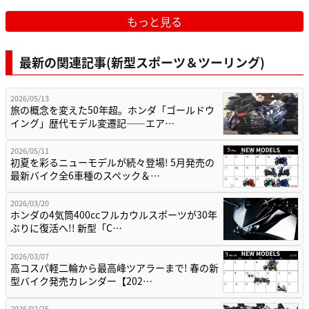
もっと見る
最新の関連記事(新型スポーツ＆ツーリング)
2026/05/13
旅の概念を変えた50年超。ホンダ「ゴールドウ
イング」歴代モデル変遷記——エア…
2026/05/11
初夏を彩るニューモデルが続々登場! 5月発売の
最新バイク全6車種のスペック＆…
2026/03/20
ホンダの4気筒400ccフルカウルスポーツが30年
ぶりに復活へ!! 新型「C…
2026/03/07
高コスパ軽二輪から最高峰ツアラーまで! 春の新
型バイク発売カレンダー【202…
2026/02/25