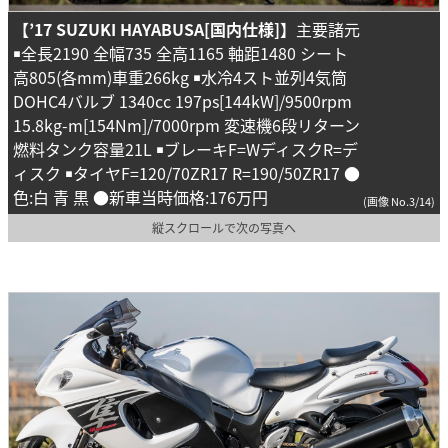
【
’17
SUZUKI HAYABUSA[国内仕様]】
主要諸元
￭全長2190 全幅735 全高1165 軸距1480 シート
高805(各mm)車重266kg ￭水冷4スト並列4気筒
DOHC4バルブ 1340cc 197ps[144kW]/9500rpm
15.8kg-m[154Nm]/7000rpm 変速機6段リターン
燃料タンク容量21L ￭ブレーキF=WディスクR=デ
ィスク ￭タイヤF=120/70ZR17 R=190/50ZR17 ●
色:白 青 黒 ●新車当時価格:176万円
(画像 No.3/14)
縦スクロールで次の写真へ