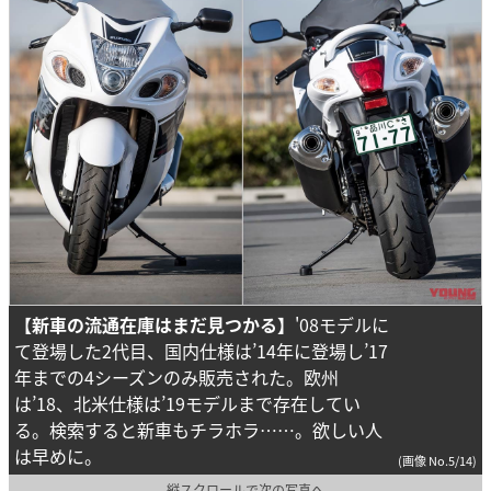
【新車の流通在庫はまだ見つかる】
'08モデルに
て登場した2代目、国内仕様は’14年に登場し’17
年までの4シーズンのみ販売された。欧州
は’18、北米仕様は’19モデルまで存在してい
る。検索すると新車もチラホラ……。欲しい人
は早めに。
(画像 No.5/14)
縦スクロールで次の写真へ