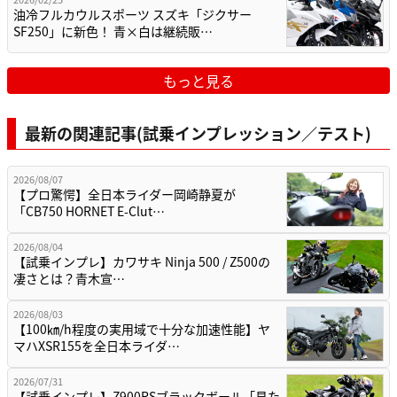
油冷フルカウルスポーツ スズキ「ジクサー
SF250」に新色！ 青×白は継続販…
もっと見る
最新の関連記事(試乗インプレッション／テスト)
2026/08/07
【プロ驚愕】全日本ライダー岡崎静夏が
「CB750 HORNET E-Clut…
2026/08/04
【試乗インプレ】カワサキ Ninja 500 / Z500の
凄さとは？青木宣…
2026/08/03
【100㎞/h程度の実用域で十分な加速性能】ヤ
マハXSR155を全日本ライダ…
2026/07/31
【試乗インプレ】Z900RSブラックボール「見た