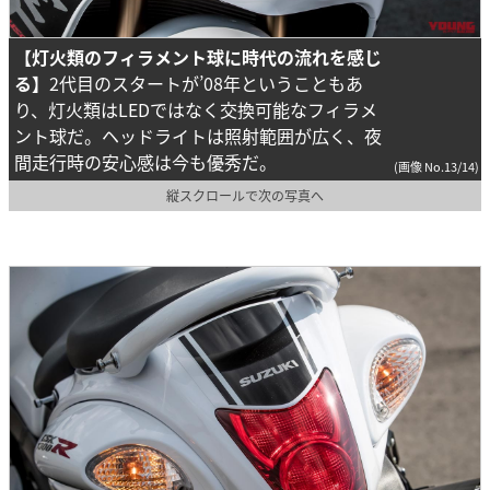
【灯火類のフィラメント球に時代の流れを感じ
る】
2代目のスタートが’08年ということもあ
り、灯火類はLEDではなく交換可能なフィラメ
ント球だ。ヘッドライトは照射範囲が広く、夜
間走行時の安心感は今も優秀だ。
(画像 No.13/14)
縦スクロールで次の写真へ