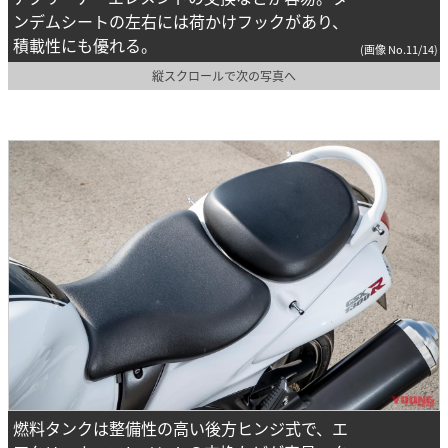
ンデムシートの左右には荷かけフックがあり、
積載性にも優れる。
(画像 No.11/14)
縦スクロールで次の写真へ
燃料タンクは整備性の高い後方ヒンジ式で、エ