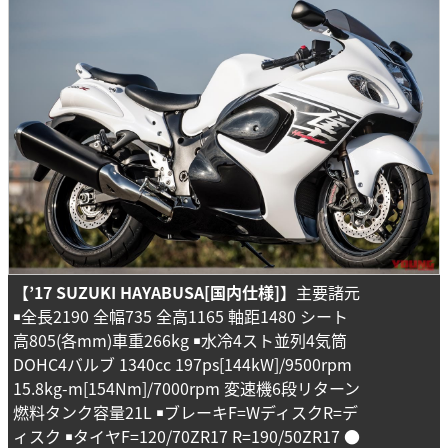
【
’17
SUZUKI HAYABUSA[国内仕様]】
主要諸元
￭全長2190 全幅735 全高1165 軸距1480 シート
高805(各mm)車重266kg ￭水冷4スト並列4気筒
DOHC4バルブ 1340cc 197ps[144kW]/9500rpm
15.8kg-m[154Nm]/7000rpm 変速機6段リターン
燃料タンク容量21L ￭ブレーキF=WディスクR=デ
ィスク ￭タイヤF=120/70ZR17 R=190/50ZR17 ●