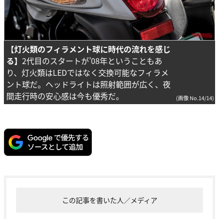
【灯火類のフィラメント球に時代の流れを感じ
る】
2代目のスタートが’08年ということもあ
り、灯火類はLEDではなく交換可能なフィラメ
ント球だ。ヘッドライトは照射範囲が広く、夜
間走行時の安心感は今も優秀だ。
(画像 No.14/14)
この記事を書いた人／メディア