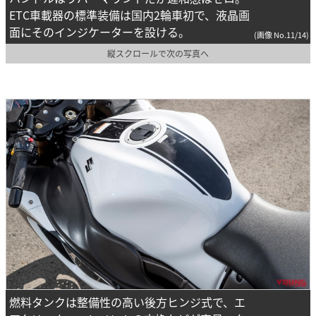
ETC車載器の標準装備は国内2輪車初で、液晶画
面にそのインジケーターを設ける。
(画像 No.11/14)
縦スクロールで次の写真へ
燃料タンクは整備性の高い後方ヒンジ式で、エ