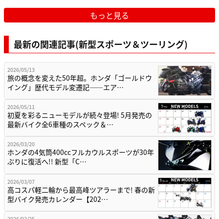
もっと見る
最新の関連記事(新型スポーツ＆ツーリング)
2026/05/13
旅の概念を変えた50年超。ホンダ「ゴールドウ
イング」歴代モデル変遷記——エア…
2026/05/11
初夏を彩るニューモデルが続々登場! 5月発売の
最新バイク全6車種のスペック＆…
2026/03/20
ホンダの4気筒400ccフルカウルスポーツが30年
ぶりに復活へ!! 新型「C…
2026/03/07
高コスパ軽二輪から最高峰ツアラーまで! 春の新
型バイク発売カレンダー【202…
2026/02/25