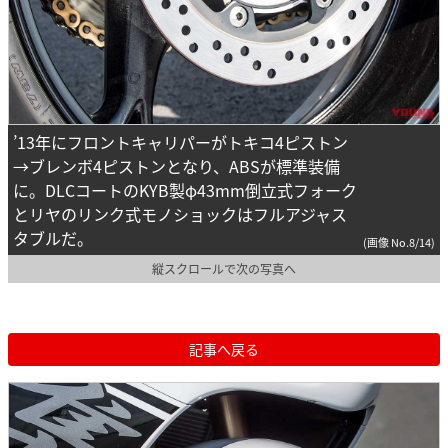
’13年にフロントキャリパーがトキコ4ピストン
→ブレンボ4ピストンとなり、ABSが標準装備
に。DLCコートのKYB製φ43mm倒立式フォーク
とリヤのリンク式モノショックはフルアジャス
タブルだ。
(画像 No.8/14)
縦スクロールで次の写真へ
記事へ戻る