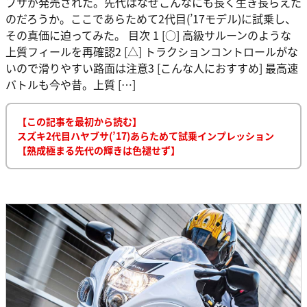
ブサが発売された。先代はなぜこんなにも長く生き長らえた
のだろうか。ここであらためて2代目(’17モデル)に試乗し、
その真価に迫ってみた。 目次 1 [○] 高級サルーンのような
上質フィールを再確認2 [△] トラクションコントロールがな
いので滑りやすい路面は注意3 [こんな人におすすめ] 最高速
バトルも今や昔。上質 […]
【この記事を最初から読む】
スズキ2代目ハヤブサ(’17)あらためて試乗インプレッション
【熟成極まる先代の輝きは色褪せず】