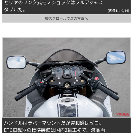
とリヤのリンク式モノショックはフルアジャス
タブルだ。
(画像 No.9/14)
縦スクロールで次の写真へ
ハンドルはラバーマウントだが違和感はゼロ。
ETC車載器の標準装備は国内2輪車初で、液晶画