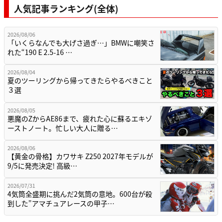
人気記事ランキング(全体)
2026/08/06
「いくらなんでも大げさ過ぎ…」BMWに嘲笑さ
れた“190 E 2.5-16 …
2026/08/04
夏のツーリングから帰ってきたらやるべきこと
３選
2026/08/05
悪魔のZからAE86まで、疲れた心に蘇るエキゾ
ーストノート。忙しい大人に贈る…
2026/08/06
【黄金の骨格】カワサキ Z250 2027年モデルが
9/5に発売決定! 高級…
2026/07/31
4気筒全盛期に挑んだ2気筒の意地。600台が殺
到した”アマチュアレースの甲子…