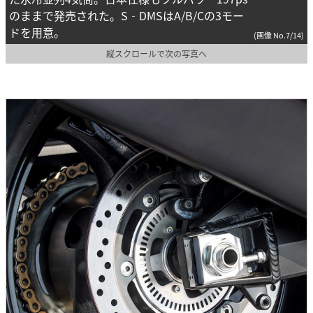
のままで発売された。S‐DMSはA/B/Cの3モー
ドを用意。
(画像 No.7/14)
縦スクロールで次の写真へ