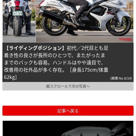
【ライディングポジション】
初代／2代目とも足
着き性の良さが長所のひとつで、またがったま
までのバックも容易。ハンドルはやや遠目で、
改善用の社外品が多く存在。［身長175cm/体重
62kg］
(画像 No.6/14)
縦スクロールで次の写真へ
記事へ戻る