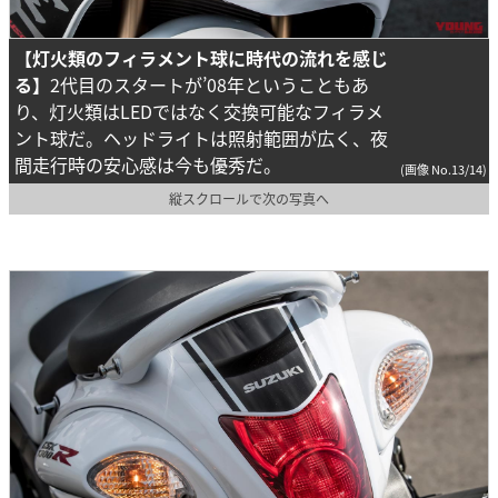
【灯火類のフィラメント球に時代の流れを感じ
る】
2代目のスタートが’08年ということもあ
り、灯火類はLEDではなく交換可能なフィラメ
ント球だ。ヘッドライトは照射範囲が広く、夜
間走行時の安心感は今も優秀だ。
(画像 No.13/14)
縦スクロールで次の写真へ