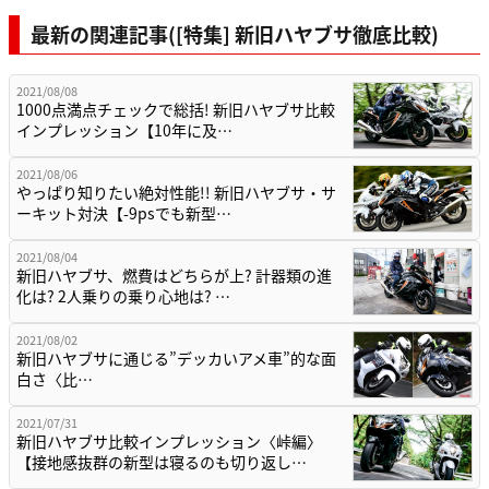
最新の関連記事([特集] 新旧ハヤブサ徹底比較)
2021/08/08
1000点満点チェックで総括! 新旧ハヤブサ比較
インプレッション【10年に及…
2021/08/06
やっぱり知りたい絶対性能!! 新旧ハヤブサ・サ
ーキット対決【-9psでも新型…
2021/08/04
新旧ハヤブサ、燃費はどちらが上? 計器類の進
化は? 2人乗りの乗り心地は? …
2021/08/02
新旧ハヤブサに通じる”デッカいアメ車”的な面
白さ〈比…
2021/07/31
新旧ハヤブサ比較インプレッション〈峠編〉
【接地感抜群の新型は寝るのも切り返し…