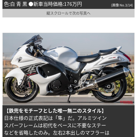
色:白 青 黒 ●新車当時価格:176万円
(画像 No.3/14)
縦スクロールで次の写真へ
【鉄兜をモチーフとした唯一無二のスタイル】
日本仕様の正式表記は「隼」だ。アルミツイン
スパーフレームは初代をベースに不要なステー
などを省略したのみ。左右2本出しのマフラーは