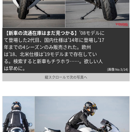
【新車の流通在庫はまだ見つかる】
'08モデルに
て登場した2代目、国内仕様は’14年に登場し’17
年までの4シーズンのみ販売された。欧州
は’18、北米仕様は’19モデルまで存在してい
る。検索すると新車もチラホラ……。欲しい人
は早めに。
(画像 No.5/14)
縦スクロールで次の写真へ