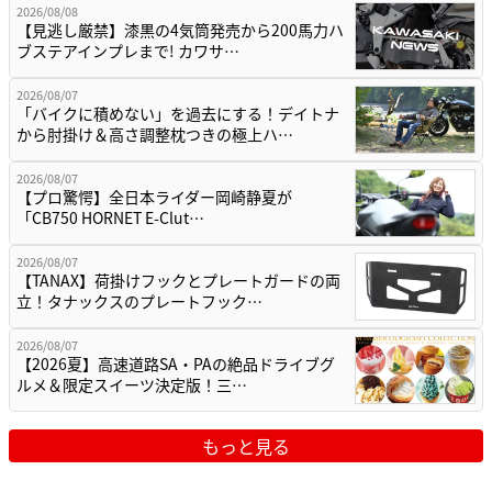
2026/08/08
【見逃し厳禁】漆黒の4気筒発売から200馬力ハ
ブステアインプレまで! カワサ…
2026/08/07
「バイクに積めない」を過去にする！デイトナ
から肘掛け＆高さ調整枕つきの極上ハ…
2026/08/07
【プロ驚愕】全日本ライダー岡崎静夏が
「CB750 HORNET E-Clut…
2026/08/07
【TANAX】荷掛けフックとプレートガードの両
立！タナックスのプレートフック…
2026/08/07
【2026夏】高速道路SA・PAの絶品ドライブグ
ルメ＆限定スイーツ決定版！三…
もっと見る