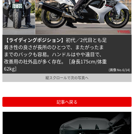
【ライディングポジション】
初代／2代目とも足
着き性の良さが長所のひとつで、またがったま
までのバックも容易。ハンドルはやや遠目で、
改善用の社外品が多く存在。［身長175cm/体重
62kg］
(画像 No.6/14)
縦スクロールで次の写真へ
記事へ戻る