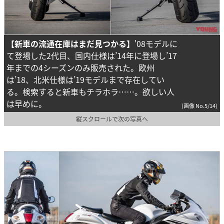
【新車の流通在庫はまだ見つかる】
'08モデルに
て登場した2代目、国内仕様は’14年に登場し’17
年までの4シーズンのみ販売された。欧州
は’18、北米仕様は’19モデルまで存在してい
る。検索すると新車もチラホラ……。欲しい人
は早めに。
(画像 No.5/14)
縦スクロールで次の写真へ