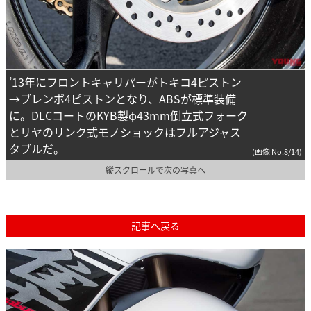
’13年にフロントキャリパーがトキコ4ピストン
→ブレンボ4ピストンとなり、ABSが標準装備
に。DLCコートのKYB製φ43mm倒立式フォーク
とリヤのリンク式モノショックはフルアジャス
タブルだ。
(画像 No.8/14)
縦スクロールで次の写真へ
記事へ戻る