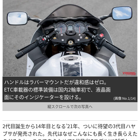
ハンドルはラバーマウントだが違和感はゼロ。
ETC車載器の標準装備は国内2輪車初で、液晶画
面にそのインジケーターを設ける。
(画像 No.1/14)
縦スクロールで次の写真へ
2代目誕生から14年目となる’21年、ついに待望の3代目ハヤ
ブサが発売された。先代はなぜこんなにも長く生き長らえた