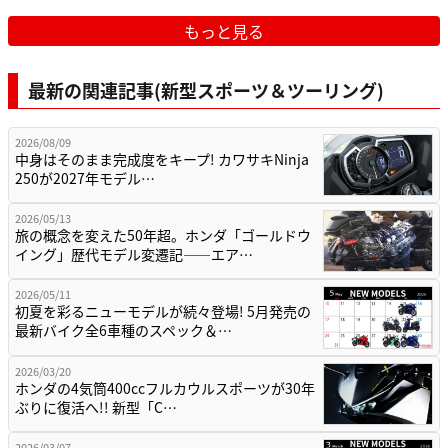
もっと見る
最新の関連記事(新型スポーツ＆ツーリング)
2026/08/09
中身はそのまま完成度をキープ! カワサキNinja
250が2027年モデル…
2026/05/13
旅の概念を変えた50年超。ホンダ「ゴールドウ
イング」歴代モデル変遷記——エア…
2026/05/11
初夏を彩るニューモデルが続々登場! 5月発売の
最新バイク全6車種のスペック＆…
2026/03/20
ホンダの4気筒400ccフルカウルスポーツが30年
ぶりに復活へ!! 新型「C…
2026/03/07