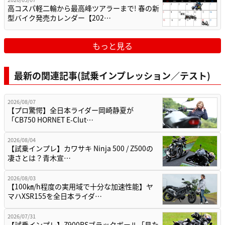
高コスパ軽二輪から最高峰ツアラーまで! 春の新
型バイク発売カレンダー【202…
もっと見る
最新の関連記事(試乗インプレッション／テスト)
2026/08/07
【プロ驚愕】全日本ライダー岡崎静夏が
「CB750 HORNET E-Clut…
2026/08/04
【試乗インプレ】カワサキ Ninja 500 / Z500の
凄さとは？青木宣…
2026/08/03
【100㎞/h程度の実用域で十分な加速性能】ヤ
マハXSR155を全日本ライダ…
2026/07/31
【試乗インプレ】Z900RSブラックボール「見た