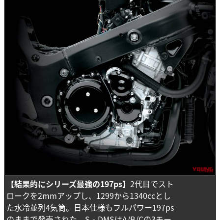
【結果的にシリーズ最強の197ps】
2代目でスト
ロークを2mmアップし、1299から1340ccとし
た水冷並列4気筒。日本仕様もフルパワー197ps
のままで発売された。S‐DMSはA/B/Cの3モー