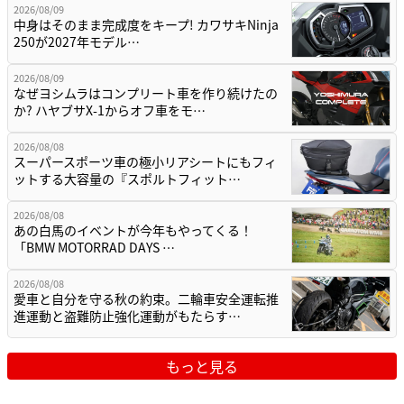
2026/08/09
中身はそのまま完成度をキープ! カワサキNinja
250が2027年モデル…
2026/08/09
なぜヨシムラはコンプリート車を作り続けたの
か? ハヤブサX-1からオフ車をモ…
2026/08/08
スーパースポーツ車の極小リアシートにもフィ
ットする大容量の『スポルトフィット…
2026/08/08
あの白馬のイベントが今年もやってくる！
「BMW MOTORRAD DAYS …
2026/08/08
愛車と自分を守る秋の約束。二輪車安全運転推
進運動と盗難防止強化運動がもたらす…
もっと見る