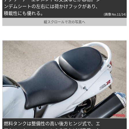
ンデムシートの左右には荷かけフックがあり、
積載性にも優れる。
(画像 No.11/14)
縦スクロールで次の写真へ
燃料タンクは整備性の高い後方ヒンジ式で、エ