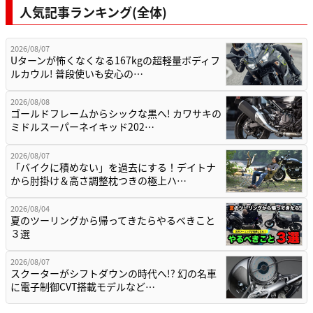
人気記事ランキング(全体)
2026/08/07
Uターンが怖くなくなる167kgの超軽量ボディフ
ルカウル! 普段使いも安心の…
2026/08/08
ゴールドフレームからシックな黒へ! カワサキの
ミドルスーパーネイキッド202…
2026/08/07
「バイクに積めない」を過去にする！デイトナ
から肘掛け＆高さ調整枕つきの極上ハ…
2026/08/04
夏のツーリングから帰ってきたらやるべきこと
３選
2026/08/07
スクーターがシフトダウンの時代へ!? 幻の名車
に電子制御CVT搭載モデルなど…