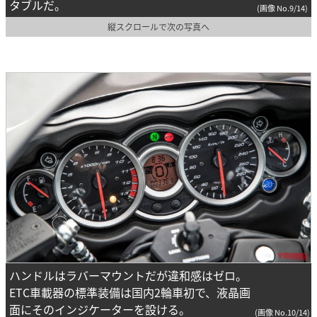
タブルだ。
(画像 No.9/14)
縦スクロールで次の写真へ
ハンドルはラバーマウントだが違和感はゼロ。
ETC車載器の標準装備は国内2輪車初で、液晶画
面にそのインジケーターを設ける。
(画像 No.10/14)