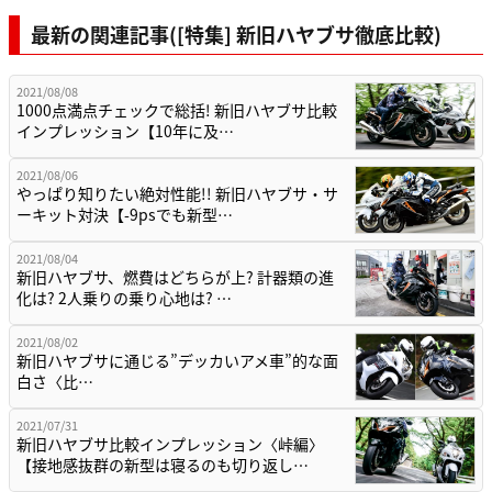
最新の関連記事([特集] 新旧ハヤブサ徹底比較)
2021/08/08
1000点満点チェックで総括! 新旧ハヤブサ比較
インプレッション【10年に及…
2021/08/06
やっぱり知りたい絶対性能!! 新旧ハヤブサ・サ
ーキット対決【-9psでも新型…
2021/08/04
新旧ハヤブサ、燃費はどちらが上? 計器類の進
化は? 2人乗りの乗り心地は? …
2021/08/02
新旧ハヤブサに通じる”デッカいアメ車”的な面
白さ〈比…
2021/07/31
新旧ハヤブサ比較インプレッション〈峠編〉
【接地感抜群の新型は寝るのも切り返し…