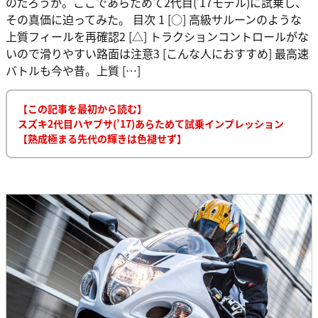
のだろうか。ここであらためて2代目(’17モデル)に試乗し、
その真価に迫ってみた。 目次 1 [○] 高級サルーンのような
上質フィールを再確認2 [△] トラクションコントロールがな
いので滑りやすい路面は注意3 [こんな人におすすめ] 最高速
バトルも今や昔。上質 […]
【この記事を最初から読む】
スズキ2代目ハヤブサ(’17)あらためて試乗インプレッション
【熟成極まる先代の輝きは色褪せず】