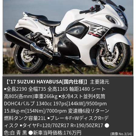
【
’17
SUZUKI HAYABUSA[国内仕様]】
主要諸元
￭全長2190 全幅735 全高1165 軸距1480 シート
高805(各mm)車重266kg ￭水冷4スト並列4気筒
DOHC4バルブ 1340cc 197ps[144kW]/9500rpm
15.8kg-m[154Nm]/7000rpm 変速機6段リターン
燃料タンク容量21L ￭ブレーキF=WディスクR=デ
ィスク ￭タイヤF=120/70ZR17 R=190/50ZR17 ●
色:白 青 黒 ●新車当時価格:176万円
(画像 No.3/14)