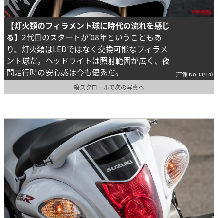
【灯火類のフィラメント球に時代の流れを感じ
る】
2代目のスタートが’08年ということもあ
り、灯火類はLEDではなく交換可能なフィラメ
ント球だ。ヘッドライトは照射範囲が広く、夜
間走行時の安心感は今も優秀だ。
(画像 No.13/14)
縦スクロールで次の写真へ