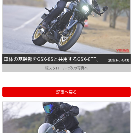
車体の基幹部をGSX-8Sと共用するGSX-8TT。
(画像 No.4/43)
縦スクロールで次の写真へ
記事へ戻る