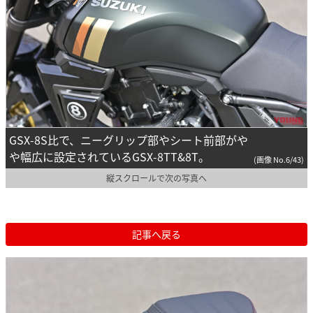
GSX-8S比で、ニーグリップ部やシート前部がや
や幅広に設定されているGSX-8TT&8T。
(画像 No.6/43)
縦スクロールで次の写真へ
記事へ戻る