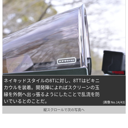
ネイキッドスタイルの8Tに対し、8TTはビキニ
カウルを装着。開発陣によればスクリーンの玉
縁を外側へ出っ張るようにしたことで乱流を防
いでいるとのことだ。
(画像 No.14/43)
縦スクロールで次の写真へ