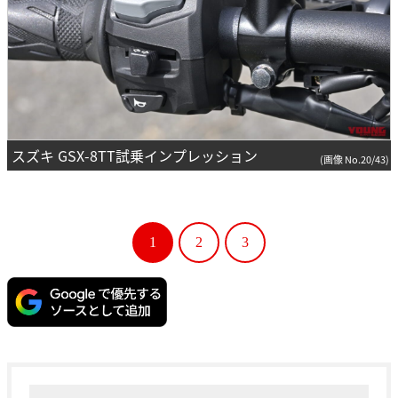
スズキ GSX-8TT試乗インプレッション
(画像 No.20/43)
1
2
3