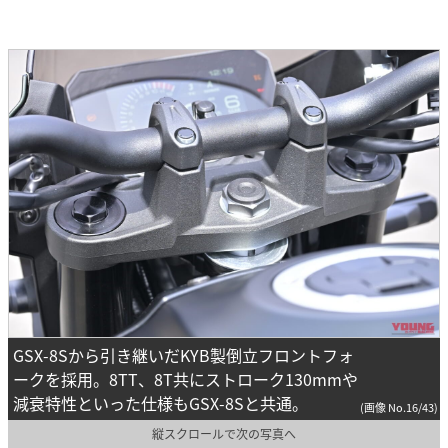
GSX-8Sから引き継いだKYB製倒立フロントフォ
ークを採用。8TT、8T共にストローク130mmや
減衰特性といった仕様もGSX-8Sと共通。
(画像 No.16/43)
縦スクロールで次の写真へ