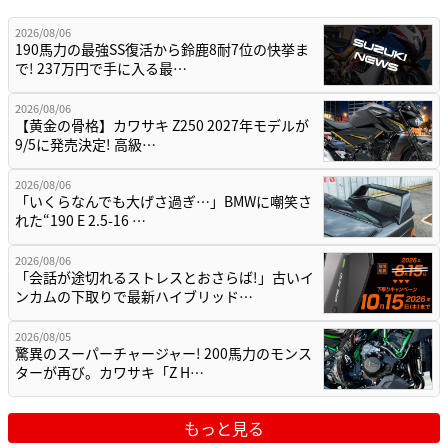
2026/08/06
190馬力の最強SS復活から鈴鹿8耐7位の快挙ま
で! 237万円で手に入る最…
2026/08/06
【黄金の骨格】カワサキ Z250 2027年モデルが
9/5に発売決定! 高級…
2026/08/06
「いくらなんでも大げさ過ぎ…」BMWに嘲笑さ
れた“190 E 2.5-16 …
2026/08/06
「会話が途切れるストレスとおさらば!」古いイ
ンカムの下取りで最新ハイブリッド…
2026/08/05
驚異のスーパーチャージャー! 200馬力のモンス
ターが再び。カワサキ「Z H…
もっと見る