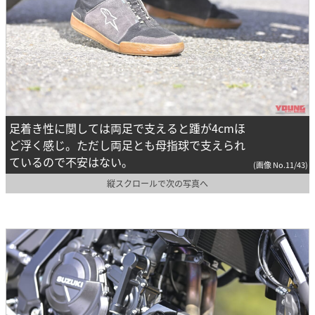
足着き性に関しては両足で支えると踵が4cmほ
ど浮く感じ。ただし両足とも母指球で支えられ
ているので不安はない。
(画像 No.11/43)
縦スクロールで次の写真へ