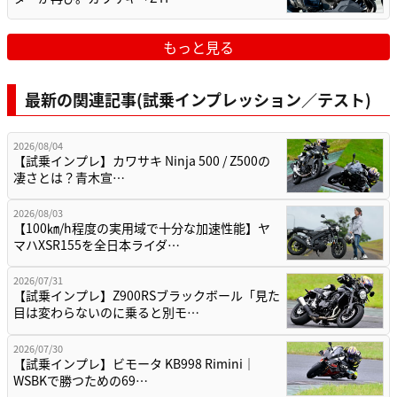
もっと見る
最新の関連記事(試乗インプレッション／テスト)
2026/08/04
【試乗インプレ】カワサキ Ninja 500 / Z500の
凄さとは？青木宣…
2026/08/03
【100㎞/h程度の実用域で十分な加速性能】ヤ
マハXSR155を全日本ライダ…
2026/07/31
【試乗インプレ】Z900RSブラックボール「見た
目は変わらないのに乗ると別モ…
2026/07/30
【試乗インプレ】ビモータ KB998 Rimini｜
WSBKで勝つための69…