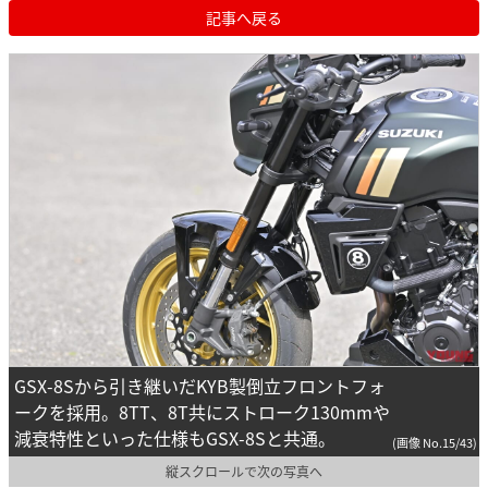
記事へ戻る
GSX-8Sから引き継いだKYB製倒立フロントフォ
ークを採用。8TT、8T共にストローク130mmや
減衰特性といった仕様もGSX-8Sと共通。
(画像 No.15/43)
縦スクロールで次の写真へ