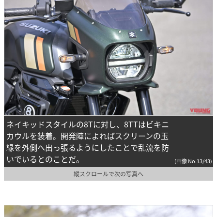
ネイキッドスタイルの8Tに対し、8TTはビキニ
カウルを装着。開発陣によればスクリーンの玉
縁を外側へ出っ張るようにしたことで乱流を防
いでいるとのことだ。
(画像 No.13/43)
縦スクロールで次の写真へ