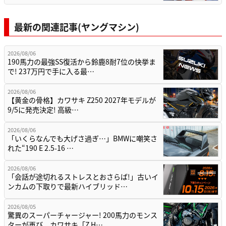
最新の関連記事(ヤングマシン)
2026/08/06
190馬力の最強SS復活から鈴鹿8耐7位の快挙ま
で! 237万円で手に入る最…
2026/08/06
【黄金の骨格】カワサキ Z250 2027年モデルが
9/5に発売決定! 高級…
2026/08/06
「いくらなんでも大げさ過ぎ…」BMWに嘲笑さ
れた“190 E 2.5-16 …
2026/08/06
「会話が途切れるストレスとおさらば!」古いイ
ンカムの下取りで最新ハイブリッド…
2026/08/05
驚異のスーパーチャージャー! 200馬力のモンス
ターが再び。カワサキ「Z H…