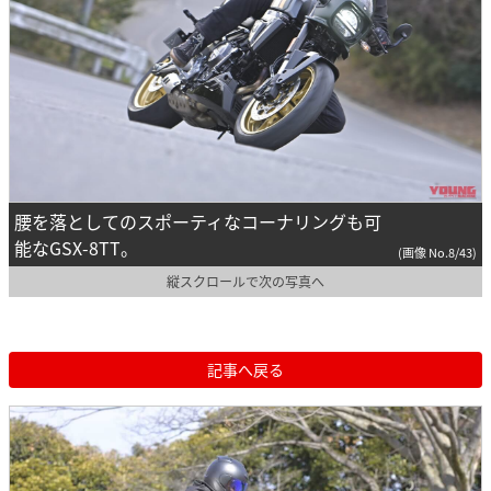
腰を落としてのスポーティなコーナリングも可
能なGSX-8TT。
(画像 No.8/43)
縦スクロールで次の写真へ
記事へ戻る