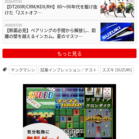
2026/07/31
【DT200R/CRM/KDX/RH】80〜90年代を駆け抜
けた「2ストオフ…
2026/07/25
【鈴菌必見】ペアリングの手間から解放し、距
離の壁を越えるインカム。夏のマスツ…
もっと見る
ヤングマシン
試乗インプレッション／テスト
スズキ [SUZUKI]