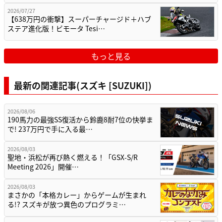
2026/07/27
【638万円の衝撃】スーパーチャージド＋ハブ
ステア進化版！ビモータ Tesi…
もっと見る
最新の関連記事(スズキ [SUZUKI])
2026/08/06
190馬力の最強SS復活から鈴鹿8耐7位の快挙ま
で! 237万円で手に入る最…
2026/08/03
聖地・浜松が再び熱く燃える！「GSX-S/R
Meeting 2026」開催…
2026/08/03
まさかの「本格カレー」からゲームが生まれ
る!? スズキが放つ異色のプログラミ…