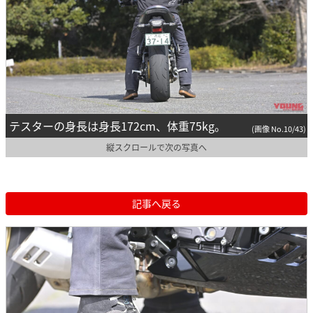
テスターの身長は身長172cm、体重75kg。
(画像 No.10/43)
縦スクロールで次の写真へ
記事へ戻る