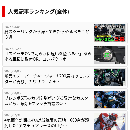
人気記事ランキング(全体)
2026/08/04
夏のツーリングから帰ってきたらやるべきこと
３選
2026/07/29
「スイッチONで明らかに違いを感じる…」あら
ゆる車種に取付OK。コンパクトボ…
2026/08/05
驚異のスーパーチャージャー! 200馬力のモンス
ターが再び。カワサキ「Z H…
2026/08/05
ブレンボ6基のカブ!? 脳がバグる異常なカスタ
ムから、最新Eクラッチ搭載のC…
2026/07/31
4気筒全盛期に挑んだ2気筒の意地。600台が殺
到した”アマチュアレースの甲子…