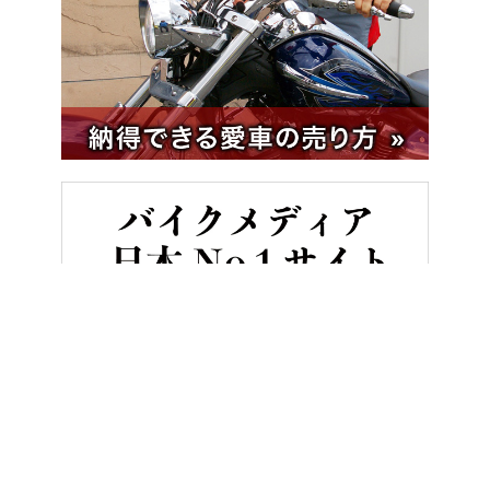
HOME
バイク／オートバイ［新車］
スズキ GSX-8TT試乗