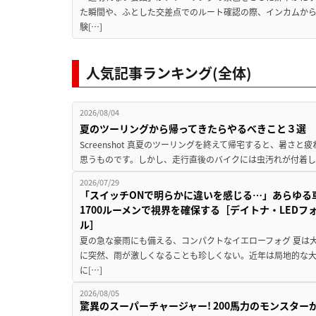
た瞬間や、ふとした交差点でのルート確認の際、インカムか
験[…]
人気記事ランキング(全体)
2026/08/04
夏のツーリングから帰ってきたらやるべきこと３選
Screenshot 真夏のツーリングを終えて帰宅すると、暑さ
思うものです。しかし、走行直後のバイクには虫汚れが付着し
2026/07/29
「スイッチONで明らかに違いを感じる…」あらゆる
1700ルーメンで視界を確保する［デイトナ・LEDフ
ル］
夏の急な豪雨にも備える、コンパクトなイエローフォグ 夏は
に突然、雨が激しくなることも珍しくない。近年は局地的な
に[…]
2026/08/05
驚異のスーパーチャージャー! 200馬力のモンスターが再