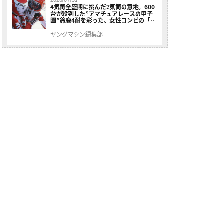
4気筒全盛期に挑んだ2気筒の意地。600
台が殺到した”アマチュアレースの甲子
園”鈴鹿4耐を彩った、女性コンビの「ス
ズキGSX400E」が特別展示開始
ヤングマシン編集部