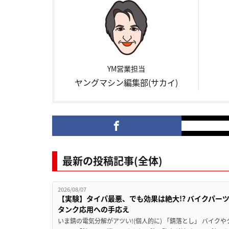
YM営業担当
ヤングマシン編集部(サカイ)
最新の投稿記事(全体)
2026/08/07
【実験】タイパ最悪、でも効果は絶大!? バイクパー
タンク応用への手応え
いま錆の電気分解がアツい!(個人的に) 「錆落とし」 バイ