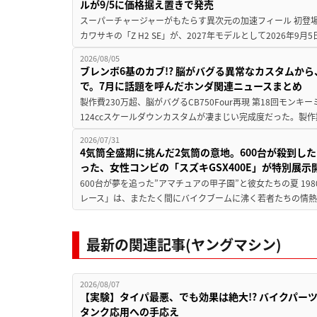
ルが9/5に価格据え置きで発売
スーパーチャージャーがもたらす異次元の加速フィール 初登
カワサキの「Z H2 SE」が、2027年モデルとして2026年9月
2026/08/05
ブレンボ6基のカブ!? 脳がバグる異常なカスタムから、
で。7月に話題を呼んだホンダ関連ニュースまとめ
製作費230万超、脳がバグるCB750Four再現 第18回モンキー
124ccスケールダウンカスタムが凄まじい完成度だった。製作
2026/07/31
4気筒全盛期に挑んだ2気筒の意地。600台が殺到し
った、女性コンビの「スズキGSX400E」が特別展示
600台が夢を追った”アマチュアの甲子園”と彼女たちの夏 19
レース」は、またたく間にバイクブームに沸く若者たちの情熱の
最新の関連記事(ヤングマシン)
2026/08/07
【実験】タイパ最悪、でも効果は絶大!? バイクパー
タンク応用への手応え