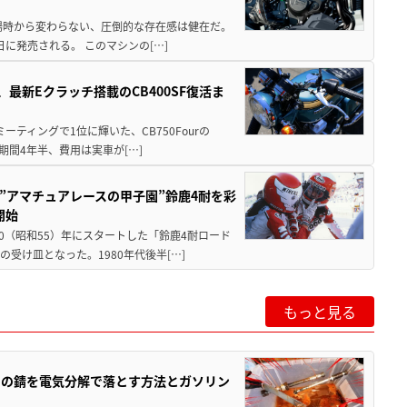
場時から変わらない、圧倒的な存在感は健在だ。
5日に発売される。 このマシンの[…]
最新Eクラッチ搭載のCB400SF復活ま
ミーティングで1位に輝いた、CB750Fourの
期間4年半、費用は実車が[…]
た”アマチュアレースの甲子園”鈴鹿4耐を彩
開始
80（昭和55）年にスタートした「鈴鹿4耐ロード
受け皿となった。1980年代後半[…]
もっと見る
ツの錆を電気分解で落とす方法とガソリン