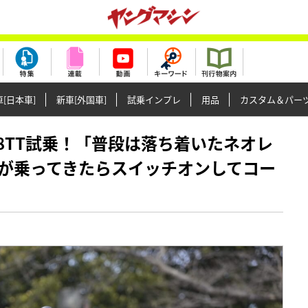
[日本車]
新車[外国車]
試乗インプレ
用品
カスタム＆パー
GSX-8TT試乗！「普段は落ち着いたネオレ
が乗ってきたらスイッチオンしてコー