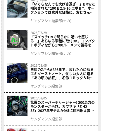
「いくらなんでも大げさ過ぎ…」BMWに
嘲笑された“190 E 2.5-16 エボⅡ”。オー
クションでは意外な価格に。おじさん達
が少年だった頃の憧れのクルマを深堀り
ヤングマシン編集部(ナカ)
2026/07/29
「スイッチONで明らかに違いを感じ
る…」あらゆる車種に取付OK。コンパク
トボディながら1700ルーメンで視界を確
保する［デイトナ・LEDフォグランプユ
ニット プレシャスレイ スモール］
ヤングマシン編集部(ナカ)
2026/08/05
悪魔のZからAE86まで、疲れた心に蘇る
エキゾーストノート。忙しい大人に贈る
「あの頃の熱狂」、名作コミック＆映画
の愛機たちが東京駅地下に期間限定で集
結！
ヤングマシン編集部
2026/08/05
驚異のスーパーチャージャー! 200馬力の
モンスターが再び。カワサキ「Z H2
SE」2027年モデルが9/5に価格据え置き
で発売
ヤングマシン編集部
2026/07/31