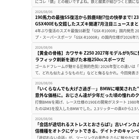
にコレ「錆」との戦いですよね。鉄と酸素が結びつくと錆にな
2026/08/06
190馬力の最強SS復活から鈴鹿8耐7位の快挙まで! 
GSX400Eも交錯したスズキ関連7月注目ニュースま
4年ぶり復活のスズキ最強SS新型「GSX-R1000R」国内発売
プ・スーパースポーツ「GSX-R1000R」の国内仕様が2026年7
2026/08/06
【黄金の骨格】カワサキ Z250 2027年モデルが9/
ラフィック刷新を遂げた本格250ccスポーツだ
ゴールドフレームが魅せる圧倒的色気! 2026年型との違いは「
て、どれも似たようなものだ」などと侮るなかれ。今回発表されたカ
2026/08/06
「いくらなんでも大げさ過ぎ…」BMWに嘲笑された“190
意外な価格に。おじさん達が少年だった頃の憧れの
打倒BMWを掲げ、レース仕様の190Eの開発がスタート 19
たのはM3を投入したBMWでした。2.3リッターの直4から2.
2026/08/06
「会話が途切れるストレスとおさらば!」古いインカ
信機種をオトクにゲットできる、デイトナのキャン
「途切れない会話」が、ツーリングの景色をさらに鮮やかにす