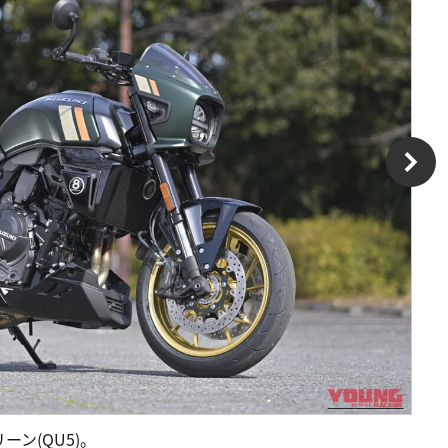
ン(QU5)。