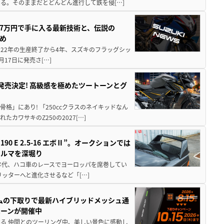
る。そのままだとどんどん進行して鉄を侵[…]
237万円で手に入る最新技術と、伝説の
とめ
 2022年の生産終了から4年、スズキのフラッグシッ
月17日に発売さ[…]
5に発売決定! 高級感を極めたツートーンとグ
骨格」にあり! 「250ccクラスのネイキッドなん
ワサキのZ250の2027[…]
 E 2.5-16 エボⅡ”。オークションでは
クルマを深堀り
80年代、ハコ車のレースでヨーロッパを席巻してい
5リッターへと進化させるなど「[…]
ムの下取りで最新ハイブリッドメッシュ通
ペーンが開催中
る 仲間とのツーリング中、美しい景色に感動し