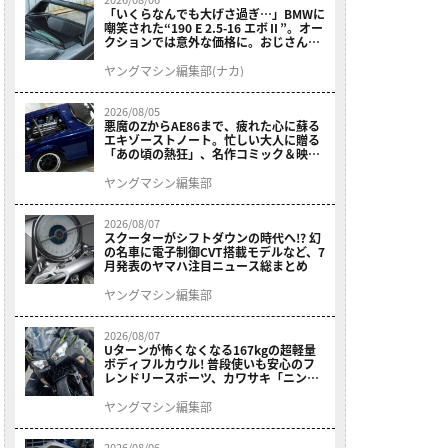
「いくらなんでも大げさ過ぎ…」BMWに
嘲笑された“190 E 2.5-16 エボⅡ”。オー
クションでは意外な価格に。おじさん達
が少年だった頃の憧れのクルマを深堀り
ヤングマシン編集部(ナカ)
2026/08/05
悪魔のZからAE86まで、疲れた心に蘇る
エキゾーストノート。忙しい大人に贈る
「あの頃の熱狂」、名作コミック＆映画
の愛機たちが東京駅地下に期間限定で集
結！
ヤングマシン編集部
2026/08/07
スクーターがシフトダウンの時代へ!? 幻
の名車に電子制御CVT搭載モデルなど、7
月発表のヤマハ注目ニュース総まとめ
ヤングマシン編集部
2026/08/07
Uターンが怖くなくなる167kgの超軽量
ボディフルカウル! 普段使いも安心のフ
レンドリースポーツ、カワサキ「ニンジ
ャ400」2027モデルが価格据え置きで
9/5発売
ヤングマシン編集部
2026/08/06