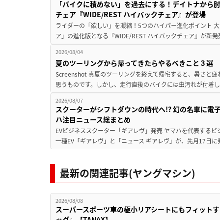
「バイクに積めない」を過去にする！デイトナから
チェア『WIDE/REST ハイバックチェア』が登場
ライダーの「欲しい」を凝縮！5つのハイパー進化ポイント 大ヒ
ア」の進化版となる『WIDE/REST ハイバックチェア』が新
2026/08/04
夏のツーリングから帰ってきたらやるべきこと３選
Screenshot 真夏のツーリングを終えて帰宅すると、暑さ
思うものです。しかし、走行直後のバイクには虫汚れが付着し
2026/08/07
スクーターがシフトダウンの時代へ!? 幻の名車に電
ハ注目ニュース総まとめ
EVビジネススクーター「ギアレヴ」発売 ヤマハを代表するビ
一種EV「ギアレヴ」と「ニュース ギアレヴ」が、先月17日に
最新の関連記事(ヤングマシン)
2026/08/08
スーパースポーツ車の極小リアシートにもフィットす
ッグ』【TANAX】