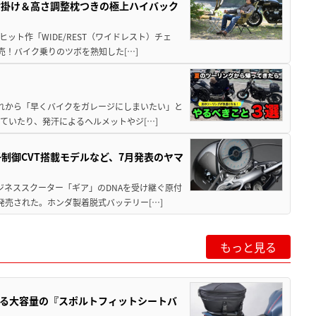
肘掛け＆高さ調整枕つきの極上ハイバック
ット作「WIDE/REST（ワイドレスト）チェ
発売！バイク乗りのツボを熟知した[…]
と疲れから「早くバイクをガレージにしまいたい」と
ていたり、発汗によるヘルメットやジ[…]
子制御CVT搭載モデルなど、7月発表のヤマ
ジネススクーター「ギア」のDNAを受け継ぐ原付
発売された。ホンダ製着脱式バッテリー[…]
もっと見る
る大容量の『スポルトフィットシートバ