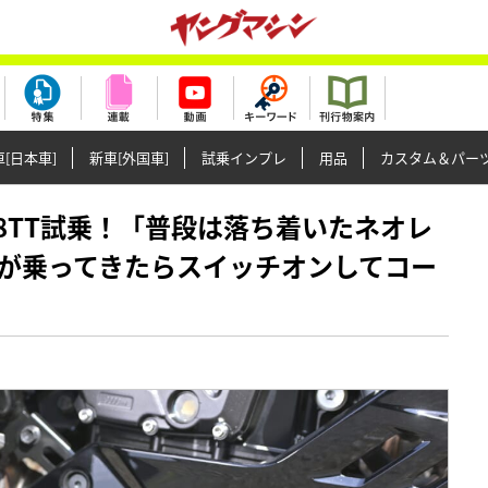
[日本車]
新車[外国車]
試乗インプレ
用品
カスタム＆パー
GSX-8TT試乗！「普段は落ち着いたネオレ
が乗ってきたらスイッチオンしてコー