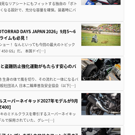
細見なリアシートにもフィットする独自の「ボト
広くなる設計で、充分な容量を確保。装着時にバ
AD DAYS JAPAN 2026」9月5〜6
クライムも必見！
解体ショー！ なんといっても今回の最大のトピック
0 GS」だ。 本国ドイ[…]
動と盗難防止強化運動がもたらす安心のバ
動 生身の体で風を切り、その流れと一体になるバ
社団法人 日本二輪車普及安全協会（以下[…]
ルスーパーネイキッド2027年モデルが9月
400】
ワサキのミドルクラスを牽引するスーパーネイキッ
モデルで採用されていた、グレー[…]