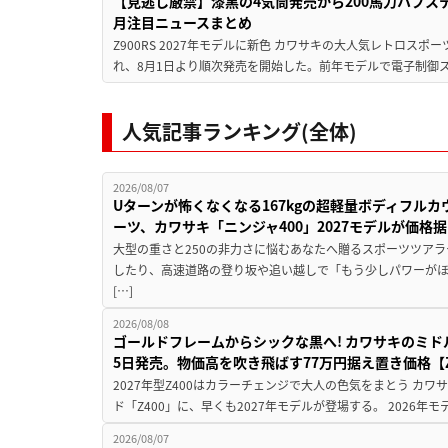
【見逃し厳禁】漆黒の4気筒発売から200馬力ハブス
月注目ニュースまとめ
Z900RS 2027年モデルに新色 カワサキの大人気レトロスポー
れ、8月1日より順次発売を開始した。前年モデルで電子制御ス
人気記事ランキング(全体)
2026/08/07
Uターンが怖くなくなる167kgの超軽量ボディフルカ
ーツ、カワサキ「ニンジャ400」2027モデルが価格据
大型の重さと250の非力さに悩むあなたへ贈るスポーツツアラ
したり、高速道路の登り坂や追い越しで「もう少しパワーが
[…]
2026/08/08
ゴールドフレームからシックな黒へ! カワサキのミド
5日発売。物価高を吹き飛ばす77万円据え置き価格【Z
2027年型Z400はカラーチェンジで大人の色気をまとう カ
ド「Z400」に、早くも2027年モデルが登場する。 2026年
2026/08/07