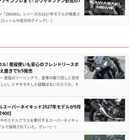
テアインプレまで! カワサキファン必見の7
ツ「Z900RS」シリーズの2027年モデルが発表さ
ロットルや双方向クイック[…]
ウル! 普段使いも安心のフレンドリースポ
え置きで9/5発売
ー 普段のツーリングで、愛車の取り回しに苦労
ほしい」とヤキモキした経験はないだろうか。そ
ルスーパーネイキッド2027年モデルが9月
400】
ワサキのミドルクラスを牽引するスーパーネイキッ
モデルで採用されていた、グレー[…]