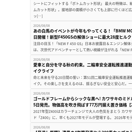
シートにフィットする「ボトムカット形状」 最大の特徴は、
ムカット形状」。接地部の面積が小さくても上部に行くほど
ッ[…]
2026/08/08
あの白馬のイベントが今年もやってくる！「BMW MOTORR
日開催！新型F450GSの解体ショーに最大28度ヒル
注目の目玉！「NEW F 450 GS」日本お披露目＆エンジン
は、次世代アドベンチャーとして熱い視線が注がれる「NEW F 45
2026/08/08
愛車と自分を守る秋の約束。二輪車安全運転推進運
イクライフ
命と未来を守る20日間の誓い：第51回二輪車安全運転推進運
イク。その楽しさを支えるのは、揺るぎない安全と安心だ。一般
2026/08/08
ゴールドフレームからシックな黒へ! カワサキのミド
5日発売。物価高を吹き飛ばす77万円据え置き価格【Z
2027年型Z400はカラーチェンジで大人の色気をまとう カ
ド「Z400」に、早くも2027年モデルが登場する。 2026年
2026/08/08