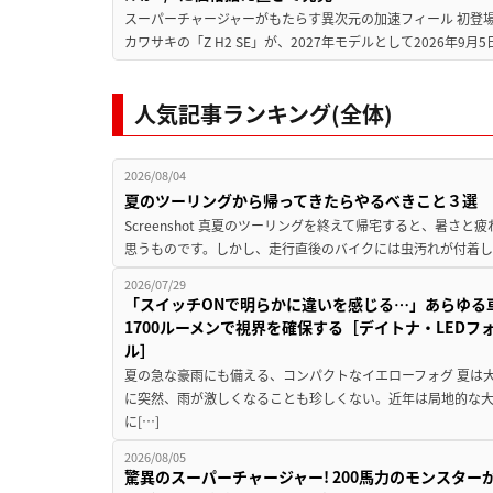
スーパーチャージャーがもたらす異次元の加速フィール 初登
カワサキの「Z H2 SE」が、2027年モデルとして2026年9月
人気記事ランキング(全体)
2026/08/04
夏のツーリングから帰ってきたらやるべきこと３選
Screenshot 真夏のツーリングを終えて帰宅すると、暑さ
思うものです。しかし、走行直後のバイクには虫汚れが付着し
2026/07/29
「スイッチONで明らかに違いを感じる…」あらゆる
1700ルーメンで視界を確保する［デイトナ・LEDフ
ル］
夏の急な豪雨にも備える、コンパクトなイエローフォグ 夏は
に突然、雨が激しくなることも珍しくない。近年は局地的な
に[…]
2026/08/05
驚異のスーパーチャージャー! 200馬力のモンスターが再