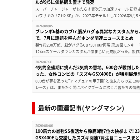
ルが9/5に価格据え置きで発売
スーパーチャージャーがもたらす異次元の加速フィール 初登
カワサキの「Z H2 SE」が、2027年モデルとして2026年9月
2026/08/05
ブレンボ6基のカブ!? 脳がバグる異常なカスタムから、
で。7月に話題を呼んだホンダ関連ニュースまとめ
製作費230万超、脳がバグるCB750Four再現 第18回モンキー
124ccスケールダウンカスタムが凄まじい完成度だった。製作
2026/07/31
4気筒全盛期に挑んだ2気筒の意地。600台が殺到し
った、女性コンビの「スズキGSX400E」が特別展示
600台が夢を追った”アマチュアの甲子園”と彼女たちの夏 19
レース」は、またたく間にバイクブームに沸く若者たちの情熱の
最新の関連記事(ヤングマシン)
2026/08/06
190馬力の最強SS復活から鈴鹿8耐7位の快挙まで! 
GSX400Eも交錯したスズキ関連7月注目ニュースま