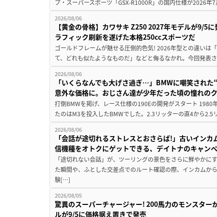
プ・スーパースポーツ「GSX-R1000R」の国内仕様が2026年7
2026/08/06
【黄金の骨格】カワサキ Z250 2027年モデルが9/
ラフィック刷新を遂げた本格250ccスポーツだ
ゴールドフレームが魅せる圧倒的色気! 2026年型との違いは「
て、どれも似たようなものだ」などと侮るなかれ。今回発表されたカ
2026/08/06
「いくらなんでも大げさ過ぎ…」BMWに嘲笑された“190
意外な価格に。おじさん達が少年だった頃の憧れの
打倒BMWを掲げ、レース仕様の190Eの開発がスタート 19
たのはM3を投入したBMWでした。2.3リッターの直4から2.
2026/08/06
「会話が途切れるストレスとおさらば!」古いインカ
信機種をオトクにゲットできる、デイトナのキャン
「途切れない会話」が、ツーリングの景色をさらに鮮やかにす
た瞬間や、ふとした交差点でのルート確認の際、インカムか
験[…]
2026/08/05
驚異のスーパーチャージャー! 200馬力のモンスターが再
ルが9/5に価格据え置きで発売