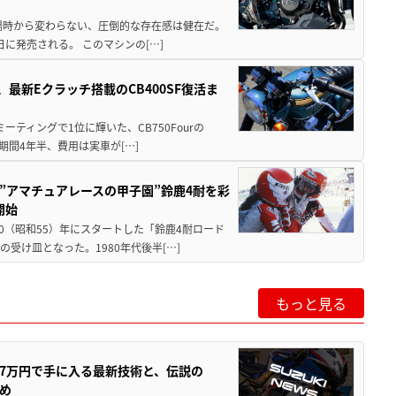
場時から変わらない、圧倒的な存在感は健在だ。
5日に発売される。 このマシンの[…]
最新Eクラッチ搭載のCB400SF復活ま
ミーティングで1位に輝いた、CB750Fourの
期間4年半、費用は実車が[…]
た”アマチュアレースの甲子園”鈴鹿4耐を彩
開始
80（昭和55）年にスタートした「鈴鹿4耐ロード
受け皿となった。1980年代後半[…]
もっと見る
237万円で手に入る最新技術と、伝説の
とめ