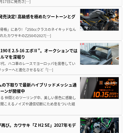
月17日に発売さ[…]
5に発売決定! 高級感を極めたツートーンとグ
骨格」にあり! 「250ccクラスのネイキッドなん
ワサキのZ250の2027[…]
 E 2.5-16 エボⅡ”。オークションでは
クルマを深堀り
80年代、ハコ車のレースでヨーロッパを席巻してい
5リッターへと進化させるなど「[…]
ムの下取りで最新ハイブリッドメッシュ通
ペーンが開催中
る 仲間とのツーリング中、美しい景色に感動し
ら聞こえるノイズや通信切断にため息をついた経
び。カワサキ「Z H2 SE」2027年モデ