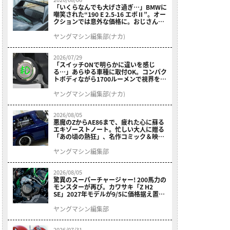
「いくらなんでも大げさ過ぎ…」BMWに
嘲笑された“190 E 2.5-16 エボⅡ”。オー
クションでは意外な価格に。おじさん達
が少年だった頃の憧れのクルマを深堀り
ヤングマシン編集部(ナカ)
2026/07/29
「スイッチONで明らかに違いを感じ
る…」あらゆる車種に取付OK。コンパク
トボディながら1700ルーメンで視界を確
保する［デイトナ・LEDフォグランプユ
ニット プレシャスレイ スモール］
ヤングマシン編集部(ナカ)
2026/08/05
悪魔のZからAE86まで、疲れた心に蘇る
エキゾーストノート。忙しい大人に贈る
「あの頃の熱狂」、名作コミック＆映画
の愛機たちが東京駅地下に期間限定で集
結！
ヤングマシン編集部
2026/08/05
驚異のスーパーチャージャー! 200馬力の
モンスターが再び。カワサキ「Z H2
SE」2027年モデルが9/5に価格据え置き
で発売
ヤングマシン編集部
2026/07/31