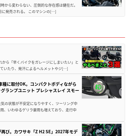
場時から変わらない、圧倒的な存在感は健在だ。
5日に発売される。 このマシンの[…]
と疲れから「早くバイクをガレージにしまいたい」と
ていたり、発汗によるヘルメットやジ[…]
車種に取付OK。コンパクトボディながら
ォグランプユニット プレシャスレイ スモー
大気の状態が不安定になりやすく、ツーリング中
大雨、いわゆるゲリラ豪雨も増えており、走行中
び。カワサキ「Z H2 SE」2027年モデ