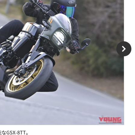
GSX-8TT。