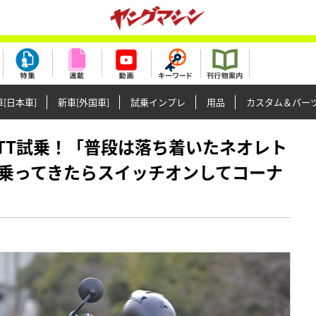
[日本車]
新車[外国車]
試乗インプレ
用品
カスタム＆パー
SX-8TT試乗！「普段は落ち着いたネオレト
乗ってきたらスイッチオンしてコーナ