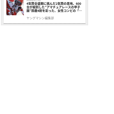
4気筒全盛期に挑んだ2気筒の意地。600
台が殺到した”アマチュアレースの甲子
園”鈴鹿4耐を彩った、女性コンビの「ス
ズキGSX400E」が特別展示開始
ヤングマシン編集部