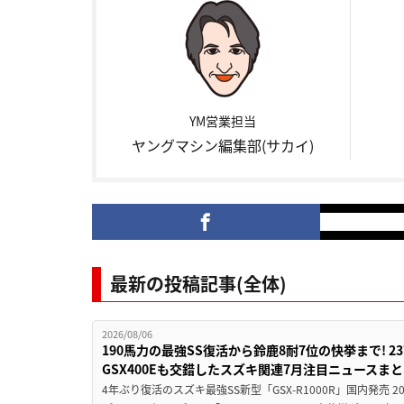
YM営業担当
ヤングマシン編集部(サカイ)
最新の投稿記事(全体)
2026/08/06
190馬力の最強SS復活から鈴鹿8耐7位の快挙まで! 
GSX400Eも交錯したスズキ関連7月注目ニュースま
4年ぶり復活のスズキ最強SS新型「GSX-R1000R」国内発売