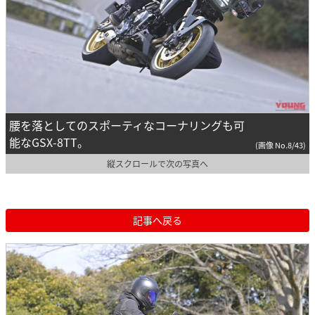
腰を落としてのスポーティなコーナリングも可
能なGSX-8TT。
(画像 No.8/43)
縦スクロールで次の写真へ
記事へ戻る