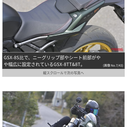
GSX-8S比で、ニーグリップ部やシート前部がや
や幅広に設定されているGSX-8TT&8T。
(画像 No.7/43)
縦スクロールで次の写真へ