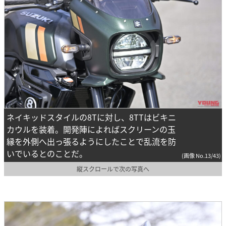
ネイキッドスタイルの8Tに対し、8TTはビキニ
カウルを装着。開発陣によればスクリーンの玉
縁を外側へ出っ張るようにしたことで乱流を防
いでいるとのことだ。
(画像 No.13/43)
縦スクロールで次の写真へ