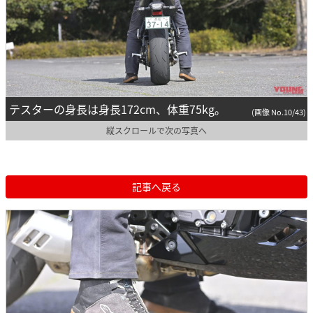
テスターの身長は身長172cm、体重75kg。
(画像 No.10/43)
縦スクロールで次の写真へ
記事へ戻る