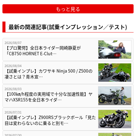
もっと見る
最新の関連記事(試乗インプレッション／テスト)
2026/08/07
【プロ驚愕】全日本ライダー岡崎静夏が
「CB750 HORNET E-Clut…
2026/08/04
【試乗インプレ】カワサキ Ninja 500 / Z500の
凄さとは？青木宣…
2026/08/03
【100㎞/h程度の実用域で十分な加速性能】ヤ
マハXSR155を全日本ライダ…
2026/07/31
【試乗インプレ】Z900RSブラックボール「見た
目は変わらないのに乗ると別モ…
2026/07/30