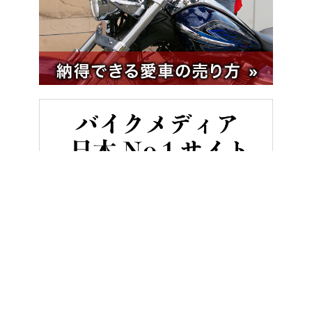
HOME
バイク／オートバイ［新車］
スズキ GSX-8TT試乗