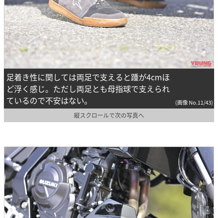
足着き性に関しては両足で支えると踵が4cmほ
ど浮く感じ。ただし両足とも母指球で支えられ
ているので不安はない。
(画像 No.11/43)
縦スクロールで次の写真へ