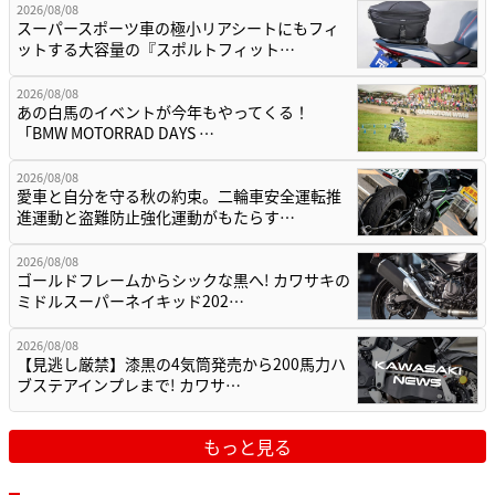
2026/08/08
スーパースポーツ車の極小リアシートにもフィ
ットする大容量の『スポルトフィット…
2026/08/08
あの白馬のイベントが今年もやってくる！
「BMW MOTORRAD DAYS …
2026/08/08
愛車と自分を守る秋の約束。二輪車安全運転推
進運動と盗難防止強化運動がもたらす…
2026/08/08
ゴールドフレームからシックな黒へ! カワサキの
ミドルスーパーネイキッド202…
2026/08/08
【見逃し厳禁】漆黒の4気筒発売から200馬力ハ
ブステアインプレまで! カワサ…
もっと見る