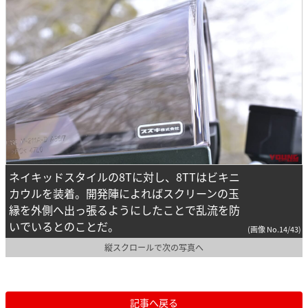
ネイキッドスタイルの8Tに対し、8TTはビキニ
カウルを装着。開発陣によればスクリーンの玉
縁を外側へ出っ張るようにしたことで乱流を防
いでいるとのことだ。
(画像 No.14/43)
縦スクロールで次の写真へ
記事へ戻る