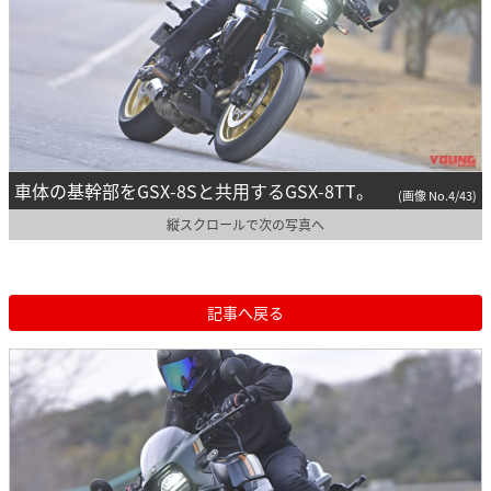
車体の基幹部をGSX-8Sと共用するGSX-8TT。
(画像 No.4/43)
縦スクロールで次の写真へ
記事へ戻る