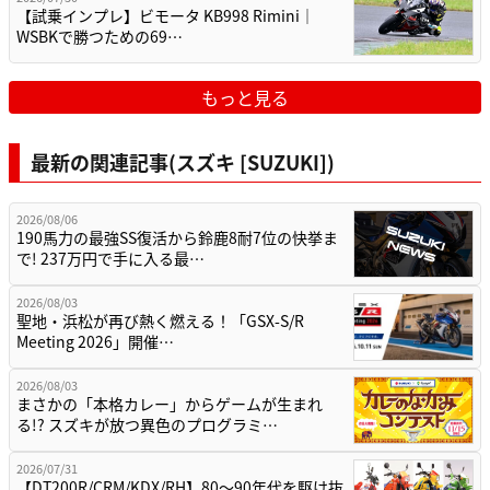
【試乗インプレ】ビモータ KB998 Rimini｜
WSBKで勝つための69…
もっと見る
最新の関連記事(スズキ [SUZUKI])
2026/08/06
190馬力の最強SS復活から鈴鹿8耐7位の快挙ま
で! 237万円で手に入る最…
2026/08/03
聖地・浜松が再び熱く燃える！「GSX-S/R
Meeting 2026」開催…
2026/08/03
まさかの「本格カレー」からゲームが生まれ
る!? スズキが放つ異色のプログラミ…
2026/07/31
【DT200R/CRM/KDX/RH】80〜90年代を駆け抜