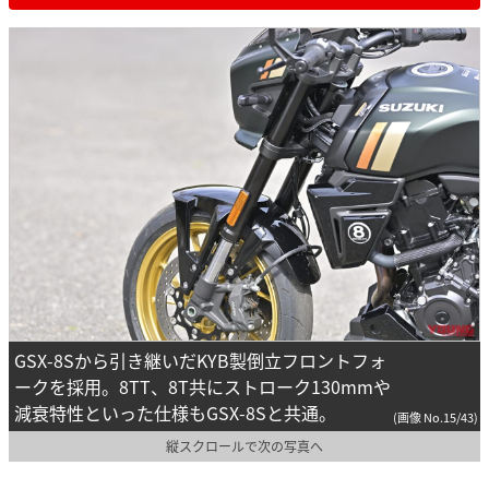
GSX-8Sから引き継いだKYB製倒立フロントフォ
ークを採用。8TT、8T共にストローク130mmや
減衰特性といった仕様もGSX-8Sと共通。
(画像 No.15/43)
縦スクロールで次の写真へ