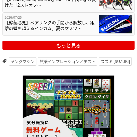
けた「2ストオフ…
2026/07/25
【鈴菌必見】ペアリングの手間から解放し、距
離の壁を越えるインカム。夏のマスツ…
もっと見る
ヤングマシン
試乗インプレッション／テスト
スズキ [SUZUKI]