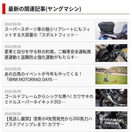
最新の関連記事(ヤングマシン)
2026/08/08
スーパースポーツ車の極小リアシートにもフィ
ットする大容量の『スポルトフィット…
2026/08/08
愛車と自分を守る秋の約束。二輪車安全運転推
進運動と盗難防止強化運動がもたらす…
2026/08/08
あの白馬のイベントが今年もやってくる！
「BMW MOTORRAD DAYS …
2026/08/08
ゴールドフレームからシックな黒へ! カワサキの
ミドルスーパーネイキッド202…
2026/08/08
【見逃し厳禁】漆黒の4気筒発売から200馬力ハ
ブステアインプレまで! カワサ…