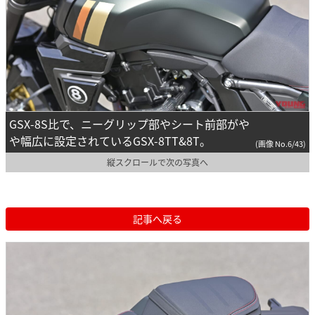
GSX-8S比で、ニーグリップ部やシート前部がや
や幅広に設定されているGSX-8TT&8T。
(画像 No.6/43)
縦スクロールで次の写真へ
記事へ戻る