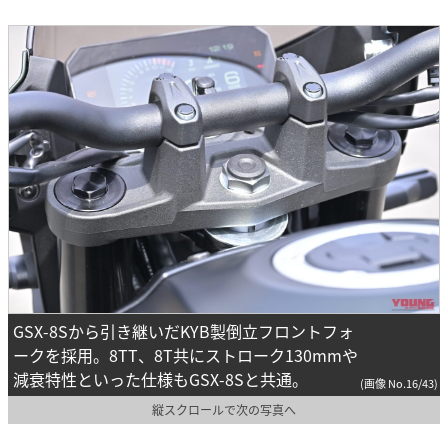
GSX-8Sから引き継いだKYB製倒立フロントフォ
ークを採用。8TT、8T共にストローク130mmや
減衰特性といった仕様もGSX-8Sと共通。
(画像 No.16/43)
縦スクロールで次の写真へ