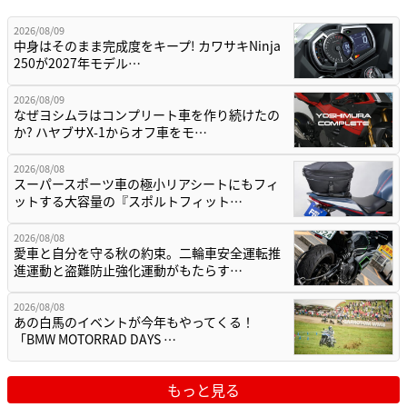
2026/08/09
中身はそのまま完成度をキープ! カワサキNinja
250が2027年モデル…
2026/08/09
なぜヨシムラはコンプリート車を作り続けたの
か? ハヤブサX-1からオフ車をモ…
2026/08/08
スーパースポーツ車の極小リアシートにもフィ
ットする大容量の『スポルトフィット…
2026/08/08
愛車と自分を守る秋の約束。二輪車安全運転推
進運動と盗難防止強化運動がもたらす…
2026/08/08
あの白馬のイベントが今年もやってくる！
「BMW MOTORRAD DAYS …
もっと見る