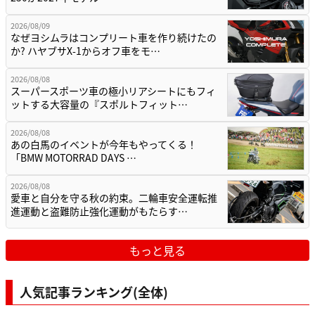
2026/08/09
なぜヨシムラはコンプリート車を作り続けたの
か? ハヤブサX-1からオフ車をモ…
2026/08/08
スーパースポーツ車の極小リアシートにもフィ
ットする大容量の『スポルトフィット…
2026/08/08
あの白馬のイベントが今年もやってくる！
「BMW MOTORRAD DAYS …
2026/08/08
愛車と自分を守る秋の約束。二輪車安全運転推
進運動と盗難防止強化運動がもたらす…
もっと見る
人気記事ランキング(全体)