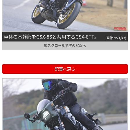
車体の基幹部をGSX-8Sと共用するGSX-8TT。
(画像 No.4/43)
縦スクロールで次の写真へ
記事へ戻る