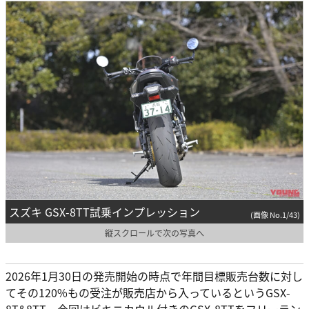
スズキ GSX-8TT試乗インプレッション
(画像 No.1/43)
縦スクロールで次の写真へ
2026年1月30日の発売開始の時点で年間目標販売台数に対し
てその120%もの受注が販売店から入っているというGSX-
8T&8TT。今回はビキニカウル付きのGSX-8TTをフリーラン