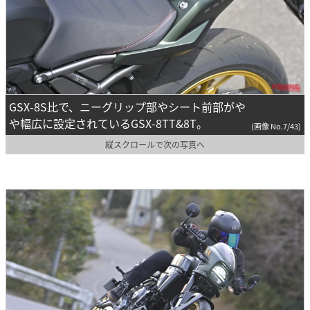
GSX-8S比で、ニーグリップ部やシート前部がや
や幅広に設定されているGSX-8TT&8T。
(画像 No.7/43)
縦スクロールで次の写真へ