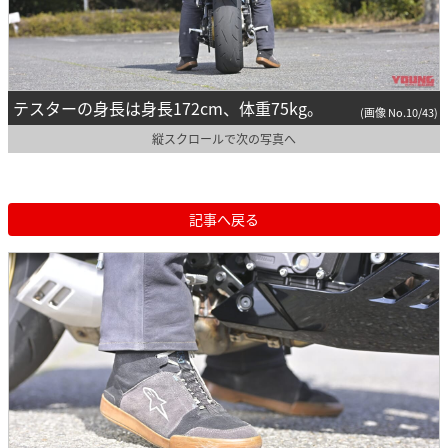
テスターの身長は身長172cm、体重75kg。
(画像 No.10/43)
縦スクロールで次の写真へ
記事へ戻る