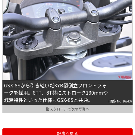
GSX-8Sから引き継いだKYB製倒立フロントフォ
ークを採用。8TT、8T共にストローク130mmや
減衰特性といった仕様もGSX-8Sと共通。
(画像 No.16/43)
縦スクロールで次の写真へ
記事へ戻る