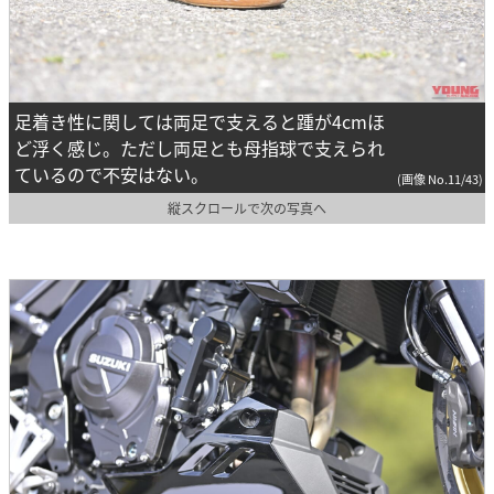
足着き性に関しては両足で支えると踵が4cmほ
ど浮く感じ。ただし両足とも母指球で支えられ
ているので不安はない。
(画像 No.11/43)
縦スクロールで次の写真へ