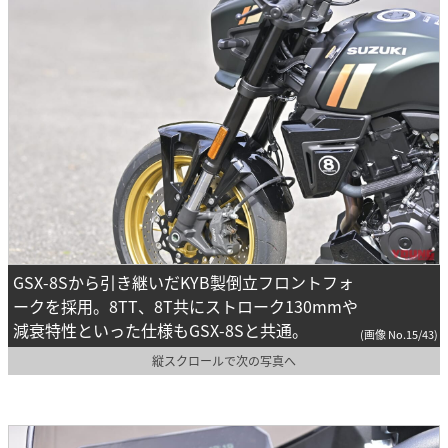
GSX-8Sから引き継いだKYB製倒立フロントフォ
ークを採用。8TT、8T共にストローク130mmや
減衰特性といった仕様もGSX-8Sと共通。
(画像 No.15/43)
縦スクロールで次の写真へ