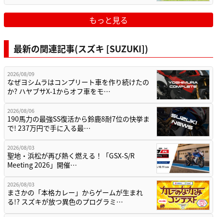
もっと見る
最新の関連記事(スズキ [SUZUKI])
2026/08/09
なぜヨシムラはコンプリート車を作り続けたの
か? ハヤブサX-1からオフ車をモ…
2026/08/06
190馬力の最強SS復活から鈴鹿8耐7位の快挙ま
で! 237万円で手に入る最…
2026/08/03
聖地・浜松が再び熱く燃える！「GSX-S/R
Meeting 2026」開催…
2026/08/03
まさかの「本格カレー」からゲームが生まれ
る!? スズキが放つ異色のプログラミ…