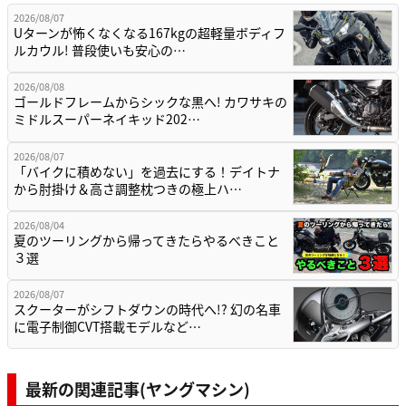
2026/08/07
Uターンが怖くなくなる167kgの超軽量ボディフ
ルカウル! 普段使いも安心の…
2026/08/08
ゴールドフレームからシックな黒へ! カワサキの
ミドルスーパーネイキッド202…
2026/08/07
「バイクに積めない」を過去にする！デイトナ
から肘掛け＆高さ調整枕つきの極上ハ…
2026/08/04
夏のツーリングから帰ってきたらやるべきこと
３選
2026/08/07
スクーターがシフトダウンの時代へ!? 幻の名車
に電子制御CVT搭載モデルなど…
最新の関連記事(ヤングマシン)