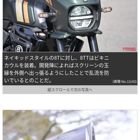
ネイキッドスタイルの8Tに対し、8TTはビキニ
カウルを装着。開発陣によればスクリーンの玉
縁を外側へ出っ張るようにしたことで乱流を防
いでいるとのことだ。
(画像 No.13/43)
縦スクロールで次の写真へ