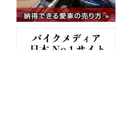
HOME
バイク／オートバイ［新車］
スズキ GSX-8TT試乗