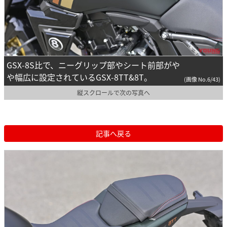
GSX-8S比で、ニーグリップ部やシート前部がや
や幅広に設定されているGSX-8TT&8T。
(画像 No.6/43)
縦スクロールで次の写真へ
記事へ戻る