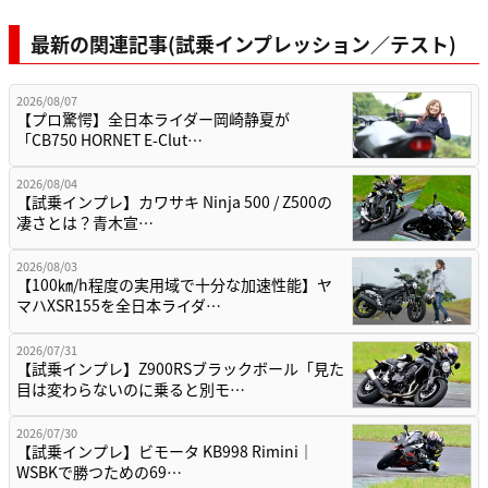
最新の関連記事(試乗インプレッション／テスト)
2026/08/07
【プロ驚愕】全日本ライダー岡崎静夏が
「CB750 HORNET E-Clut…
2026/08/04
【試乗インプレ】カワサキ Ninja 500 / Z500の
凄さとは？青木宣…
2026/08/03
【100㎞/h程度の実用域で十分な加速性能】ヤ
マハXSR155を全日本ライダ…
2026/07/31
【試乗インプレ】Z900RSブラックボール「見た
目は変わらないのに乗ると別モ…
2026/07/30
【試乗インプレ】ビモータ KB998 Rimini｜
WSBKで勝つための69…