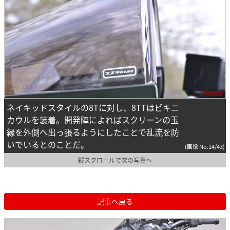
ネイキッドスタイルの8Tに対し、8TTはビキニ
カウルを装着。開発陣によればスクリーンの玉
縁を外側へ出っ張るようにしたことで乱流を防
いでいるとのことだ。
(画像 No.14/43)
縦スクロールで次の写真へ
記事へ戻る