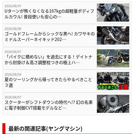
2026/08/07
Uターンが怖くなくなる167kgの超軽量ボディフ
ルカウル! 普段使いも安心の…
2026/08/08
ゴールドフレームからシックな黒へ! カワサキの
ミドルスーパーネイキッド202…
2026/08/07
「バイクに積めない」を過去にする！デイトナ
から肘掛け＆高さ調整枕つきの極上ハ…
2026/08/04
夏のツーリングから帰ってきたらやるべきこと
３選
2026/08/07
スクーターがシフトダウンの時代へ!? 幻の名車
に電子制御CVT搭載モデルなど…
最新の関連記事(ヤングマシン)