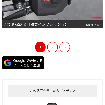
スズキ GSX-8TT試乗インプレッション
(画像 No.20/43)
1
2
3
この記事を書いた人／メディア