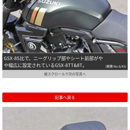
GSX-8S比で、ニーグリップ部やシート前部がや
や幅広に設定されているGSX-8TT&8T。
(画像 No.6/43)
縦スクロールで次の写真へ
記事へ戻る