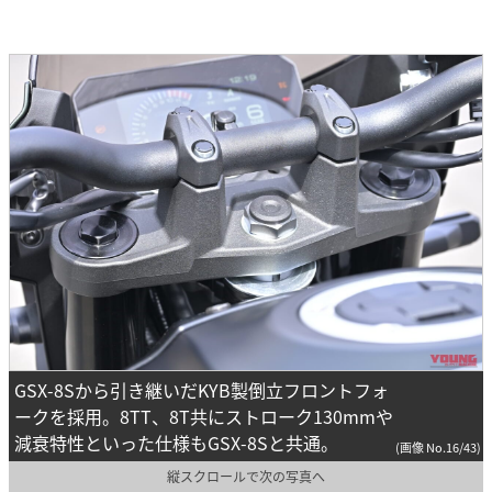
GSX-8Sから引き継いだKYB製倒立フロントフォ
ークを採用。8TT、8T共にストローク130mmや
減衰特性といった仕様もGSX-8Sと共通。
(画像 No.16/43)
縦スクロールで次の写真へ