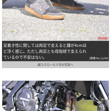
足着き性に関しては両足で支えると踵が4cmほ
ど浮く感じ。ただし両足とも母指球で支えられ
ているので不安はない。
(画像 No.11/43)
縦スクロールで次の写真へ