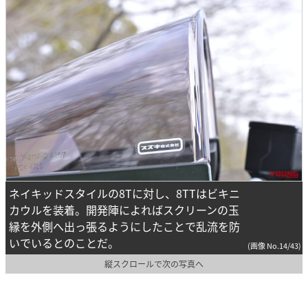
ネイキッドスタイルの8Tに対し、8TTはビキニ
カウルを装着。開発陣によればスクリーンの玉
縁を外側へ出っ張るようにしたことで乱流を防
いでいるとのことだ。
(画像 No.14/43)
縦スクロールで次の写真へ