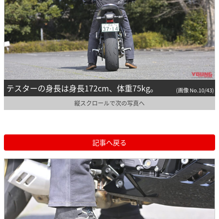
テスターの身長は身長172cm、体重75kg。
(画像 No.10/43)
縦スクロールで次の写真へ
記事へ戻る