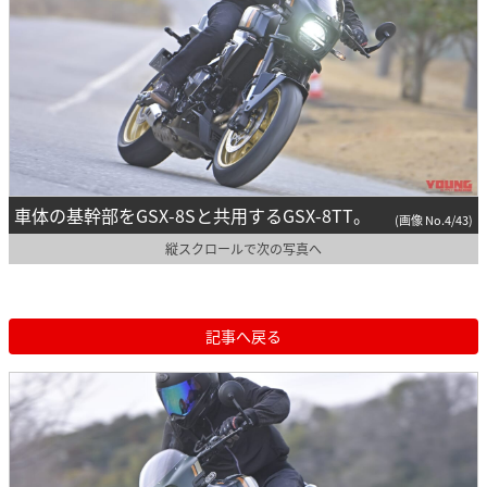
車体の基幹部をGSX-8Sと共用するGSX-8TT。
(画像 No.4/43)
縦スクロールで次の写真へ
記事へ戻る