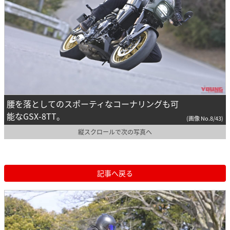
腰を落としてのスポーティなコーナリングも可
能なGSX-8TT。
(画像 No.8/43)
縦スクロールで次の写真へ
記事へ戻る