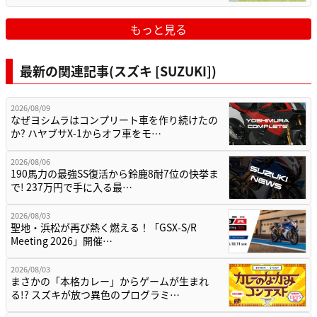
もっと見る
最新の関連記事(スズキ [SUZUKI])
2026/08/09
なぜヨシムラはコンプリート車を作り続けたの
か? ハヤブサX-1からオフ車をモ…
2026/08/06
190馬力の最強SS復活から鈴鹿8耐7位の快挙ま
で! 237万円で手に入る最…
2026/08/03
聖地・浜松が再び熱く燃える！「GSX-S/R
Meeting 2026」開催…
2026/08/03
まさかの「本格カレー」からゲームが生まれ
る!? スズキが放つ異色のプログラミ…