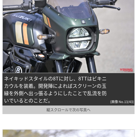
ネイキッドスタイルの8Tに対し、8TTはビキニ
カウルを装着。開発陣によればスクリーンの玉
縁を外側へ出っ張るようにしたことで乱流を防
いでいるとのことだ。
(画像 No.13/43)
縦スクロールで次の写真へ