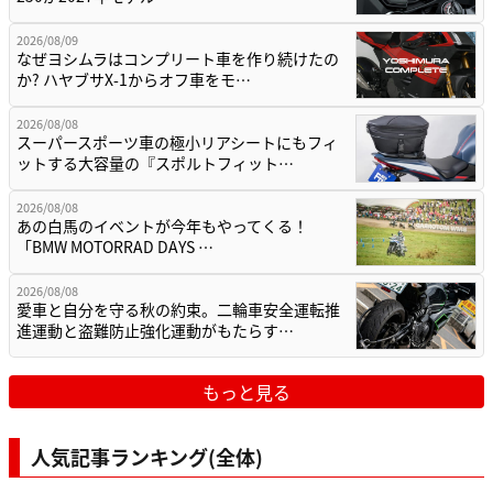
2026/08/09
なぜヨシムラはコンプリート車を作り続けたの
か? ハヤブサX-1からオフ車をモ…
2026/08/08
スーパースポーツ車の極小リアシートにもフィ
ットする大容量の『スポルトフィット…
2026/08/08
あの白馬のイベントが今年もやってくる！
「BMW MOTORRAD DAYS …
2026/08/08
愛車と自分を守る秋の約束。二輪車安全運転推
進運動と盗難防止強化運動がもたらす…
もっと見る
人気記事ランキング(全体)