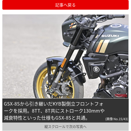
記事へ戻る
GSX-8Sから引き継いだKYB製倒立フロントフォ
ークを採用。8TT、8T共にストローク130mmや
減衰特性といった仕様もGSX-8Sと共通。
(画像 No.15/43)
縦スクロールで次の写真へ