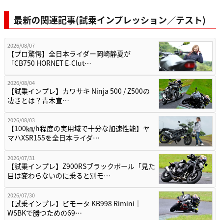
最新の関連記事(試乗インプレッション／テスト)
2026/08/07
【プロ驚愕】全日本ライダー岡崎静夏が
「CB750 HORNET E-Clut…
2026/08/04
【試乗インプレ】カワサキ Ninja 500 / Z500の
凄さとは？青木宣…
2026/08/03
【100㎞/h程度の実用域で十分な加速性能】ヤ
マハXSR155を全日本ライダ…
2026/07/31
【試乗インプレ】Z900RSブラックボール「見た
目は変わらないのに乗ると別モ…
2026/07/30
【試乗インプレ】ビモータ KB998 Rimini｜
WSBKで勝つための69…