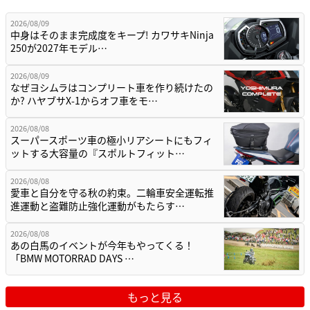
2026/08/09
中身はそのまま完成度をキープ! カワサキNinja
250が2027年モデル…
2026/08/09
なぜヨシムラはコンプリート車を作り続けたの
か? ハヤブサX-1からオフ車をモ…
2026/08/08
スーパースポーツ車の極小リアシートにもフィ
ットする大容量の『スポルトフィット…
2026/08/08
愛車と自分を守る秋の約束。二輪車安全運転推
進運動と盗難防止強化運動がもたらす…
2026/08/08
あの白馬のイベントが今年もやってくる！
「BMW MOTORRAD DAYS …
もっと見る